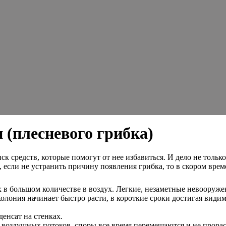
 (плесневого грибка)
средств, которые помогут от нее избавиться. И дело не только в
, если не устранить причину появления грибка, то в скором врем
в большом количестве в воздух. Легкие, незаметные невооружен
колония начинает быстро расти, в короткие сроки достигая види
енсат на стенках.
е воздушных потоков, споры все время перемещаются и не прорас