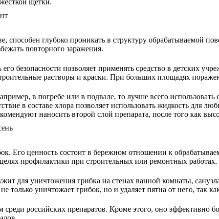
 жесткой щетки.
, способен глубоко проникать в структуру обрабатываемой повер
збежать повторного заражения.
его безопасности позволяет применять средство в детских учре
строительные растворы и краски. При больших площадях поражен
например, в погребе или в подвале, то лучше всего использоват
ствие в составе хлора позволяет использовать жидкость для люб
комендуют наносить второй слой препарата, после того как выс
ок. Его ценность состоит в бережном отношении к обрабатываем
целях профилактики при строительных или ремонтных работах.
ит для уничтожения грибка на стенах ванной комнаты, санузла,
не только уничтожает грибок, но и удаляет пятна от него, так 
шим среди российских препаратов. Кроме этого, оно эффективно 
алов.