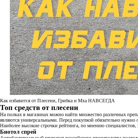
Как избавится от Плесени, Грибка и Мха НАВСЕГДА
Топ средств от плесени
На полках в магазинах можно найти множество различных препа
являются универсальными. Перед покупкой обязательно нужно оз
Наиболее высокие строчки рейтинга, по мнению специалистов, 
Биотол спрей
Антибактериальный препарат российского производства подход