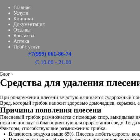
Главная
Услуги
Клиники
Документация
Отзывы
Контакты
Аптека
Прайс услуг
+7(999) 061-86-74
С 10.00 - 21.00
Блог
›
Средства для удаления плесени
При обнаружении плесени зачастую начинается судорожный поиск 
Вред, который грибок наносит здоровью домочадцев, серьезен, а
Причины появления плесени
Плесневый грибок размножается с помощью спор, выкидывая их 
пока не попадут в благоприятную для прорастания среду. Тогда 
Факторы, способствующие размножению грибка:
Влажность воздуха выше 65%. Плесень любить сырость, конд
Плохая вентиляция. В местах, где есть постоянное движени