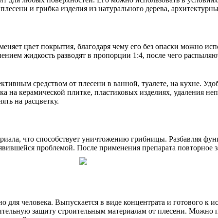
т плесени и грибка изделия из натурального дерева, архитектур
меняет цвет покрытия, благодаря чему его без опаски можно испо
ением жидкость разводят в пропорции 1:4, после чего распыля
ктивным средством от плесени в ванной, туалете, на кухне. Уд
ка на керамической плитке, пластиковых изделиях, удаления не
ять на расцветку.
риала, что способствует уничтожению грибницы. Разбавляя фун
появившейся проблемой. После применения препарата повторное з
но для человека. Выпускается в виде концентрата и готового к
лительную защиту строительным материалам от плесени. Можно 