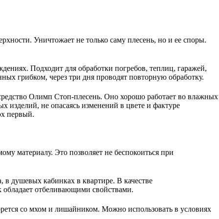
хности. Уничтожает не только саму плесень, но и ее споры.
ждениях. Подходит для обработки погребов, теплиц, гаражей,
ных грибком, через три дня проводят повторную обработку.
ь средство Олимп Cтоп-плесень. Оно хорошо работает во влажных
ых изделий, не опасаясь изменений в цвете и фактуре
ох первый.
ому материалу. Это позволяет не беспокоиться при
 в душевых кабинках в квартире. В качестве
как обладает отбеливающими свойствами.
борется со мхом и лишайником. Можно использовать в условиях