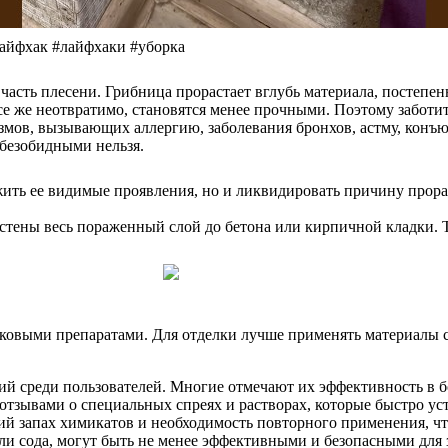
лайфхак #лайфхаки #уборка
 часть плесени. Грибница прорастает вглубь материала, постепен
се же неотвратимо, становятся менее прочными. Поэтому заботит
измов, вызывающих аллергию, заболевания бронхов, астму, кон
 безобидными нельзя.
ожить ее видимые проявления, но и ликвидировать причину прор
 стены весь пораженный слой до бетона или кирпичной кладки. 
ковыми препаратами. Для отделки лучше применять материалы 
ий среди пользователей. Многие отмечают их эффективность в 
тзывами о специальных спреях и растворах, которые быстро уст
ий запах химикатов и необходимость повторного применения, чт
 или сода, могут быть не менее эффективными и безопасными дл