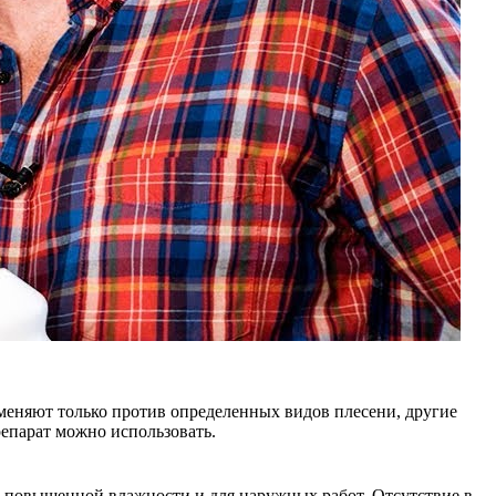
меняют только против определенных видов плесени, другие
репарат можно использовать.
х повышенной влажности и для наружных работ. Отсутствие в