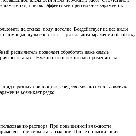
ные памятники, плиты. Эффективен при сильном заражении.
льзовать на стенах, полу, потолке. Воздействует на все виды
ют с помощью пульверизатора. При сильном заражении обработку
обный распылитель позволяет обработать даже самые
приятного запаха. Нужно с осторожностью применять на
гицид в разных пропорциях, средство можно использовать как
аражение возникает редко.
 использованию раствора. При повышенной влажности
применять при сильном заражении. После опрыскивания