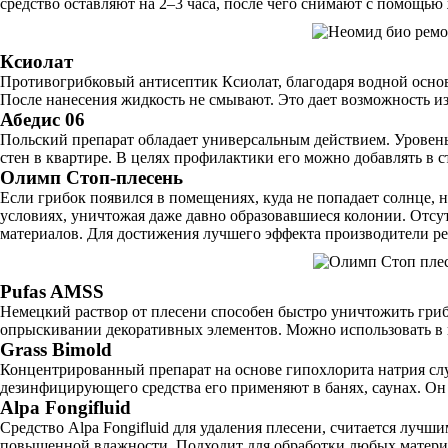
средство оставляют на 2–3 часа, после чего снимают с помощью
Ксиолат
Противогрибковый антисептик Ксиолат, благодаря водной основе
После нанесения жидкость не смывают. Это дает возможность и
Абедис 06
Польский препарат обладает универсальным действием. Уровень 
стен в квартире. В целях профилактики его можно добавлять в 
Олимп Cтоп-плесень
Если грибок появился в помещениях, куда не попадает солнце, 
условиях, уничтожая даже давно образовавшиеся колонии. Отсут
материалов. Для достижения лучшего эффекта производители ре
Pufas AMSS
Немецкий раствор от плесени способен быстро уничтожить гриб
опрыскивании декоративных элементов. Можно использовать в 
Grass Bimold
Концентрированный препарат на основе гипохлорита натрия служ
дезинфицирующего средства его применяют в банях, саунах. Он 
Alpa Fongifluid
Средство Alpa Fongifluid для удаления плесени, считается луч
повышенной влажности. Подходит для обработки любых матери