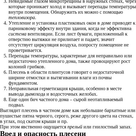
Невидимые глазом микротрещины в наружных стенах, через
которые проникает холод и вызывает перепады температуры
внутри помещения. Обнаружить их можно с помощью
тепловизора
.
Утепление и установка пластиковых окон в доме приводят к
парниковому эффекту внутри здания, когда не эффективна
система
вентиляции. Если лист бумаги, приложенный к
отверстию вытяжки не прилипает и падает, значит
отсутствует циркуляция воздуха, попросту помещение не
проветривается.
Перепады температуры, характерные для неправильно или
недостаточно утепленного дома, также провоцируют рост
колоний грибков.
Плесень в области плинтусов говорит о недостаточной
ширине отмостки и вытягивании влаги из почвы
фундаментом.
Неправильная герметизация крыши, особенно в месте
вывода дымохода и водосточных желобах.
Еще один бич частного дома – сырой неотапливаемый
подвал.
Выглядит плесень в частном доме как небольшие бархатные или
пушистые пятна черного, серого, реже другого цвета на стенах,
в углах, под скатом крыши и пр.
При этом явственно ощущается
прелый
или гнилостный запах.
Вред и опасность плесени