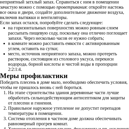
неприятный затхлый запах. Справиться с ним в помещении
зачастую можно с помощью
проветривания
: откройте настежь
все окна и двери, создайте дополнительное движение воздуха,
включив вытяжки и вентиляторы.
Если запах остался, попробуйте сделать следующее:
на горизонтальных поверхностях можно ровным слоем
рассыпать пищевую соду, поскольку она отлично поглощает
запахи. Через несколько часов ее нужно собрать;
в комнате можно расставить емкости с активированным
углем, оставить на сутки;
место, источник неприятного запаха, можно протереть
раствором, состоящим из столового уксуса, перекиси
водорода, борной кислоты и чистой воды в пропорции
2:2:1:4.
Меры профилактики
Победить плесень в доме мало, необходимо обеспечить условия,
чтобы не пришлось вновь с ней бороться.
На этапе строительства здания деревянные части лучше
обработать сильнодействующим антисептиком для защиты
от плесени и гниения.
Правильное наружное утепление не допустит перепадов
температуры в помещении.
Система отопления в частном доме должна обеспечивать
равномерный прогрев комнат.
Хорошая гидроизоляция крыши, фундамента и пр. исключит