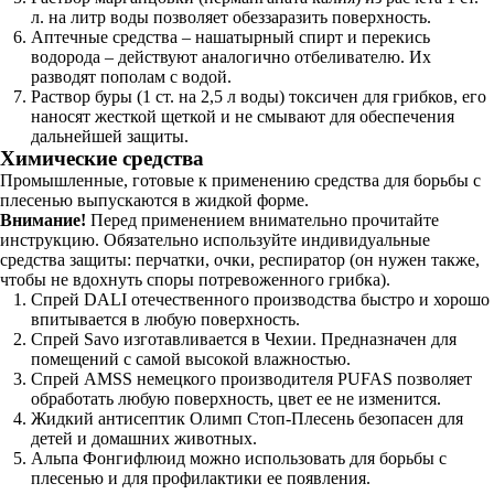
л. на литр воды позволяет обеззаразить поверхность.
Аптечные средства – нашатырный спирт и перекись
водорода – действуют аналогично отбеливателю. Их
разводят пополам с водой.
Раствор буры (1 ст. на 2,5 л воды) токсичен для грибков, его
наносят жесткой щеткой и не смывают для обеспечения
дальнейшей защиты.
Химические средства
Промышленные, готовые к применению средства для борьбы с
плесенью выпускаются в жидкой форме.
Внимание!
Перед применением внимательно прочитайте
инструкцию. Обязательно используйте индивидуальные
средства защиты: перчатки, очки, респиратор (он нужен также,
чтобы не вдохнуть споры потревоженного грибка).
Спрей DALI отечественного производства быстро и хорошо
впитывается в любую поверхность.
Спрей Savo изготавливается в Чехии. Предназначен для
помещений с самой высокой влажностью.
Спрей AMSS немецкого производителя PUFAS позволяет
обработать любую поверхность, цвет ее не изменится.
Жидкий антисептик Олимп Стоп-Плесень безопасен для
детей и домашних животных.
Альпа Фонгифлюид можно использовать для борьбы с
плесенью и для профилактики ее появления.