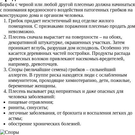
Борьба с черной или любой другой плесенью должна начинаться
с понимания вредоносного воздействия патогенных грибков на
конструкцию дома и организм человека.
Грибок придает неэстетичный вид отделке жилого
помещения. С признаками поражения плесенью продать дом
невозможно.
Плесень сначала вырастает на поверхности – на обоях,
декоративной штукатурке, окрашенных участках. Затем
проникает вглубь, разрушая дом исподволь. Особенно это
касается деревянных частей постройки. Продукты распада
древесных волокон привлекают насекомых-вредителей,
например, древоточцев.
Споры (мельчайшие семена) грибков – сильнейший
аллерген. В группе риска находятся люди с ослабленным
иммунитетом, проходящие химиотерапию, дети, пожилые,
беременные женщины.
Плесень вызывает ряд неприятных и даже опасных для
человека заболеваний:
пищевые отравления;
риниты, синуситы;
легочные заболевания, от бронхита и воспаления легких до
астмы;
обострение хронических болезней.