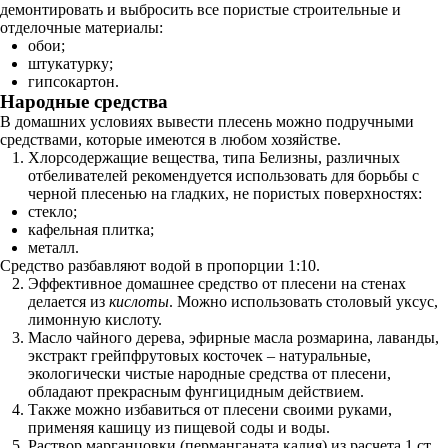
демонтировать и выбросить все пористые строительные и
отделочные материалы:
обои;
штукатурку;
гипсокартон.
Народные средства
В домашних условиях вывести плесень можно подручными
средствами, которые имеются в любом хозяйстве.
Хлорсодержащие вещества, типа Белизны, различных
отбеливателей рекомендуется использовать для борьбы с
черной плесенью на гладких, не пористых поверхностях:
стекло;
кафельная плитка;
металл.
Средство разбавляют водой в пропорции 1:10.
Эффективное домашнее средство от плесени на стенах
делается из
кислоты
. Можно использовать столовый уксус,
лимонную кислоту.
Масло чайного дерева, эфирные масла розмарина, лаванды,
экстракт грейпфрутовых косточек – натуральные,
экологически чистые народные средства от плесени,
обладают прекрасным фунгицидным действием.
Также можно избавиться от плесени своими руками,
применяя кашицу из пищевой соды и воды.
Раствор марганцовки (перманганата калия) из расчета 1 ст.