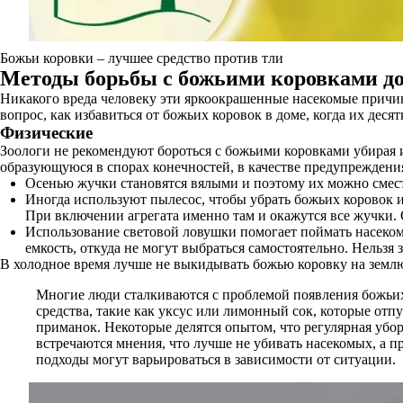
Божьи коровки – лучшее средство против тли
Методы борьбы с божьими коровками д
Никакого вреда человеку эти яркоокрашенные насекомые причини
вопрос, как избавиться от божьих коровок в доме, когда их дес
Физические
Зоологи не рекомендуют бороться с божьими коровками убирая 
образующуюся в спорах конечностей, в качестве предупреждения
Осенью жучки становятся вялыми и поэтому их можно смест
Иногда используют пылесос, чтобы убрать божьих коровок 
При включении агрегата именно там и окажутся все жучки. 
Использование световой ловушки помогает поймать насеком
емкость, откуда не могут выбраться самостоятельно. Нельзя
В холодное время лучше не выкидывать божью коровку на землю,
Многие люди сталкиваются с проблемой появления божьих
средства, такие как уксус или лимонный сок, которые от
приманок. Некоторые делятся опытом, что регулярная убо
встречаются мнения, что лучше не убивать насекомых, а п
подходы могут варьироваться в зависимости от ситуации.