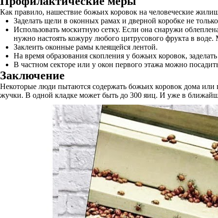
Профилактические меры
Как правило, нашествие божьих коровок на человеческие жилищ
Заделать щели в оконных рамах и дверной коробке не только
Использовать москитную сетку. Если она снаружи облеплена
нужно настоять кожуру любого цитрусового фрукта в воде.
Заклеить оконные рамы клеящейся лентой.
На время образования скопления у божьих коровок, заделат
В частном секторе или у окон первого этажа можно посадит
Заключение
Некоторые люди пытаются содержать божьих коровок дома или го
жучки. В одной кладке может быть до 300 яиц. И уже в ближай