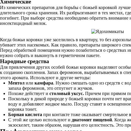
Химические
Из химических препаратов для борьбы с божьей коровкой лучше
длительного срока хранения. Их разбрызгивают в тех местах, гд
погибнет. При выборе средства необходимо обратить внимание н
инсектицидный мелок.
Когда божьи коровки уже заселились в квартиру, то без аэрозо
убивает этих насекомых. Как правило, препараты широкого спе
Перед обработкой помещения нужно позаботиться о средствах и
нужно собрать и выкинуть в герметичном пакете.
Народные средства
Для привлечения других особей божьи коровки выделяют особые
к созданию скопления. Запах феромонов, вырабатываемых в спе
этого аромата. Используют и другие методы:
Ментол
или
камфара
. Нужно смешать одно из средств с в
запаха феромонов, это отпугнет и жучков.
Похоже действует и
столовый уксус.
Причем при прямом поп
Поскольку в дикой природе у божьей коровки почти нет вра
воду и добавляют жидкое мыло. Посуду ставят в освещенно
коровка тонет.
Борная кислота
при контакте тоже оказывает смертельное в
С этой же целью используют и
диатомит пищевой
. Когда 
экзоскелет, таким образом, нарушая его целостность. Это п