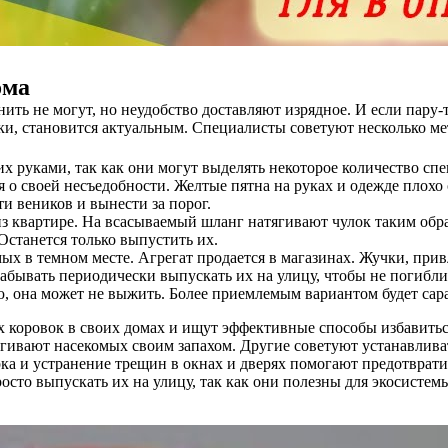
ома
ть не могут, но неудобство доставляют изрядное. И если пару-
ятки, становится актуальным. Специалисты советуют несколько ме
их руками, так как они могут выделять некоторое количество с
 о своей несъедобности. Желтые пятна на руках и одежде плохо
и веников и вынести за порог.
из квартире. На всасываемый шланг натягивают чулок таким обр
Останется только выпустить их.
ых в темном месте. Агрегат продается в магазинах. Жучки, при
 забывать периодически выпускать их на улицу, чтобы не погибли
 она может не выжить. Более приемлемым вариантом будет сарай 
 коровок в своих домах и ищут эффективные способы избавитьс
пугивают насекомых своим запахом. Другие советуют устанавли
рка и устранение трещин в окнах и дверях помогают предотврат
росто выпускать их на улицу, так как они полезны для экосисте