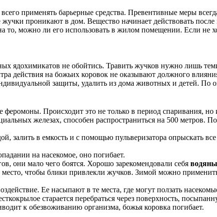
 всего применять барьерные средства. Превентивные меры всег
е жучки проникают в дом. Вещество начинает действовать после 
а то, можно ли его использовать в жилом помещении. Если не х
льных ядохимикатов не обойтись. Травить жучков нужно лишь тем
ктра действия на божьих коровок не оказывают должного влияни
ндивидуальной защиты, удалить из дома животных и детей. По о
 феромоны. Происходит это не только в период спаривания, но 
циальных железах, способен распространиться на 500 метров. 
одой, залить в емкость и с помощью пульверизатора опрыскать в
адании на насекомое, оно погибает.
гов, они мало чего боятся. Хорошо зарекомендовали себя
водяны
е место, чтобы блики привлекли жучков. Зимой можно применить
оздействие. Ее насыпают в те места, где могут ползать насекомы
жесткокрылое старается перебраться через поверхность, посыпанн
риводит к обезвоживанию организма, божья коровка погибает.