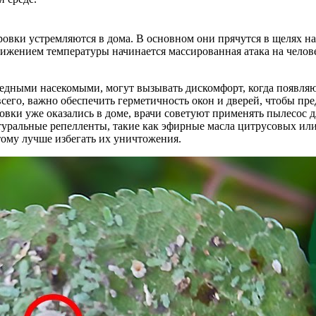
овки устремляются в дома. В основном они прячутся в щелях на 
нижением температуры начинается массированная атака на челове
вредными насекомыми, могут вызывать дискомфорт, когда появля
сего, важно обеспечить герметичность окон и дверей, чтобы пр
овки уже оказались в доме, врачи советуют применять пылесос д
атуральные репелленты, такие как эфирные масла цитрусовых и
тому лучше избегать их уничтожения.