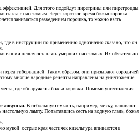
да эффективней. Для этого подойдут пиретрины или пиретроиды
контакта с насекомым. Через короткое время божья коровка
очется заниматься разведением порошка, то можно взять
и, где в инструкции по применению однозначно сказано, что он
я.
кончании нельзя оставлять умерших насекомых. Их обязательно
и перед гибернацией. Таким образом, они призывают сородичей
Поэтому многие народные рецепты направлены на уничтожение
се места, где обнаружены божьи коровки. Помимо уничтожения
е ловушки
. В небольшую емкость, например, миску, наливают
 настольную лампу. Попытавшись сесть на водную гладь, божья
е.
ую мукой, острые края частичек кизельгура впиваются в