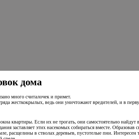
овок дома
зано много считалочек и примет.
яда жесткокрылых, ведь они уничтожают вредителей, и в первую
окна квартиры. Если их не трогать, они самостоятельно найдут
ания заставляет этих насекомых собираться вместе. Образовав с
ле, расщелины в стволах деревьев, пустотелые пни. Интересен 
 среде.