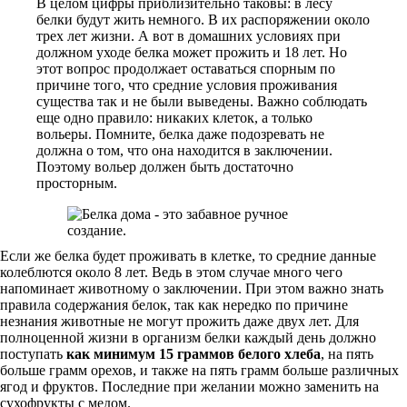
В целом цифры приблизительно таковы: в лесу
белки будут жить немного. В их распоряжении около
трех лет жизни. А вот в домашних условиях при
должном уходе белка может прожить и 18 лет. Но
этот вопрос продолжает оставаться спорным по
причине того, что средние условия проживания
существа так и не были выведены. Важно соблюдать
еще одно правило: никаких клеток, а только
вольеры. Помните, белка даже подозревать не
должна о том, что она находится в заключении.
Поэтому вольер должен быть достаточно
просторным.
Если же белка будет проживать в клетке, то средние данные
колеблются около 8 лет. Ведь в этом случае много чего
напоминает животному о заключении. При этом важно знать
правила содержания белок, так как нередко по причине
незнания животные не могут прожить даже двух лет. Для
полноценной жизни в организм белки каждый день должно
поступать
как минимум 15 граммов белого хлеба
, на пять
больше грамм орехов, и также на пять грамм больше различных
ягод и фруктов. Последние при желании можно заменить на
сухофрукты с медом.