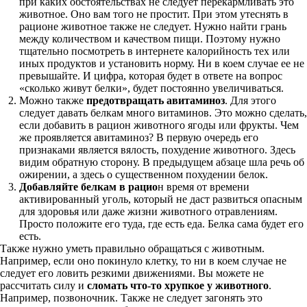
при каких обстоятельствах не следует перекармливать это
животное. Оно вам того не простит. При этом утеснять в
рационе животное также не следует. Нужно найти грань
между количеством и качеством пищи. Поэтому нужно
тщательно посмотреть в интернете калорийность тех или
иных продуктов и установить норму. Ни в коем случае ее не
превышайте. И цифра, которая будет в ответе на вопрос
«сколько живут белки», будет постоянно увеличиваться.
Можно также
предотвращать авитаминоз
. Для этого
следует давать белкам много витаминов. Это можно сделать,
если добавить в рацион животного ягоды или фрукты. Чем
же проявляется авитаминоз? В первую очередь его
признаками является вялость, похудение животного. Здесь
видим обратную сторону. В предыдущем абзаце шла речь об
ожирении, а здесь о существенном похудении белок.
Добавляйте белкам в рацио
н время от времени
активированный уголь, который не даст развиться опасным
для здоровья или даже жизни животного отравлениям.
Просто положите его туда, где есть еда. Белка сама будет его
есть.
Также нужно уметь правильно обращаться с животным.
Например, если оно покинуло клетку, то ни в коем случае не
следует его ловить резкими движениями. Вы можете не
рассчитать силу и
сломать что-то хрупкое у животного
.
Например, позвоночник. Также не следует загонять это