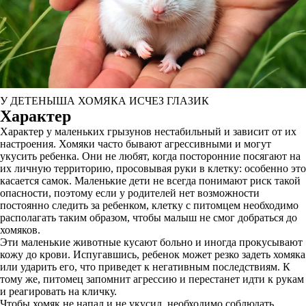
У ДЕТЕНЫША ХОМЯКА ИСЧЕЗ ГЛАЗИК
Характер
Характер у маленьких грызунов нестабильный и зависит от их
настроения. Хомяки часто бывают агрессивными и могут
укусить ребенка. Они не любят, когда посторонние посягают на
их личную территорию, просовывая руки в клетку: особенно это
касается самок. Маленькие дети не всегда понимают риск такой
опасности, поэтому если у родителей нет возможности
постоянно следить за ребенком, клетку с питомцем необходимо
располагать таким образом, чтобы малыш не смог добраться до
хомяков.
Эти маленькие животные кусают больно и иногда прокусывают
кожу до крови. Испугавшись, ребенок может резко задеть хомяка
или ударить его, что приведет к негативным последствиям. К
тому же, питомец запомнит агрессию и перестанет идти к рукам
и реагировать на кличку.
Чтобы хомяк не напал и не укусил, необходимо соблюдать