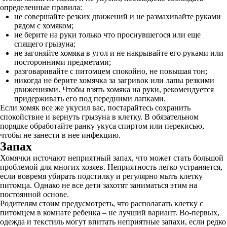
определенные правила:
не совершайте резких движений и не размахивайте руками
рядом с хомяком;
не берите на руки только что проснувшегося или еще
спящего грызуна;
не загоняйте хомяка в угол и не накрывайте его руками или
посторонними предметами;
разговаривайте с питомцем спокойно, не повышая тон;
никогда не берите хомячка за загривок или лапы резкими
движениями. Чтобы взять хомяка на руки, рекомендуется
придерживать его под передними лапками.
Если хомяк все же укусил вас, постарайтесь сохранить
спокойствие и вернуть грызуна в клетку. В обязательном
порядке обработайте ранку укуса спиртом или перекисью,
чтобы не занести в нее инфекцию.
Запах
Хомячки источают неприятный запах, что может стать большой
проблемой для многих хозяев. Неприятность легко устраняется,
если вовремя убирать подстилку и регулярно мыть клетку
питомца. Однако не все дети захотят заниматься этим на
постоянной основе.
Родителям стоим предусмотреть, что располагать клетку с
питомцем в комнате ребенка – не лучший вариант. Во-первых,
одежда и текстиль могут впитать неприятные запахи, если редко