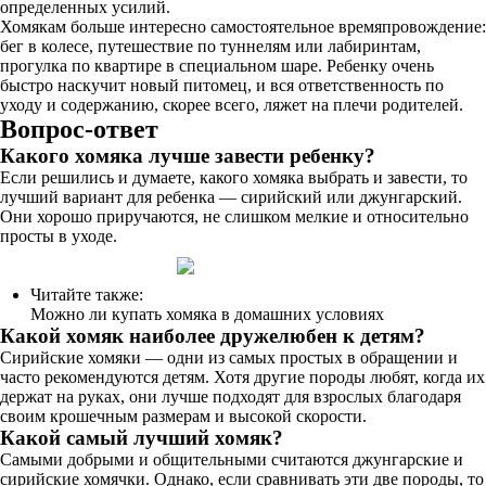
определенных усилий.
Хомякам больше интересно самостоятельное времяпровождение:
бег в колесе, путешествие по туннелям или лабиринтам,
прогулка по квартире в специальном шаре. Ребенку очень
быстро наскучит новый питомец, и вся ответственность по
уходу и содержанию, скорее всего, ляжет на плечи родителей.
Вопрос-ответ
Какого хомяка лучше завести ребенку?
Если решились и думаете, какого хомяка выбрать и завести, то
лучший вариант для ребенка — сирийский или джунгарский.
Они хорошо приручаются, не слишком мелкие и относительно
просты в уходе.
Читайте также:
Можно ли купать хомяка в домашних условиях
Какой хомяк наиболее дружелюбен к детям?
Сирийские хомяки — одни из самых простых в обращении и
часто рекомендуются детям. Хотя другие породы любят, когда их
держат на руках, они лучше подходят для взрослых благодаря
своим крошечным размерам и высокой скорости.
Какой самый лучший хомяк?
Самыми добрыми и общительными считаются джунгарские и
сирийские хомячки. Однако, если сравнивать эти две породы, то