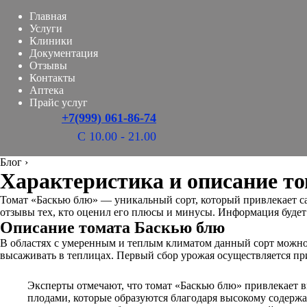
Главная
Услуги
Клиники
Документация
Отзывы
Контакты
Аптека
Прайс услуг
+7(999) 061-86-74
С 10.00 - 21.00
Блог
›
Характеристика и описание т
Томат «Баскью блю» — уникальный сорт, который привлекает сад
отзывы тех, кто оценил его плюсы и минусы. Информация буде
Описание томата Баскью блю
В областях с умеренным и теплым климатом данный сорт можно
высаживать в теплицах. Первый сбор урожая осуществляется пр
Эксперты отмечают, что томат «Баскью блю» привлекает в
плодами, которые образуются благодаря высокому содержа