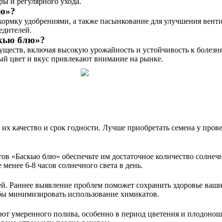
ры и регулярного ухода.
лю»?
кормку удобрениями, а также пасынкование для улучшения вент
едителей.
кью блю»?
еств, включая высокую урожайность и устойчивость к болезня
ный цвет и вкус привлекают внимание на рынке.
их качество и срок годности. Лучше приобретать семена у про
в «Баскью блю» обеспечьте им достаточное количество солнечн
 менее 6-8 часов солнечного света в день.
ней. Раннее выявление проблем поможет сохранить здоровье ваш
обы минимизировать использование химикатов.
ют умеренного полива, особенно в период цветения и плодоноше