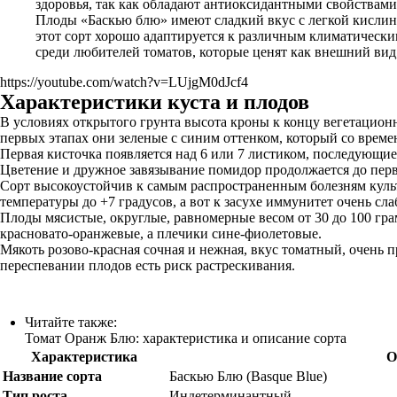
здоровья, так как обладают антиоксидантными свойствами
Плоды «Баскью блю» имеют сладкий вкус с легкой кислинк
этот сорт хорошо адаптируется к различным климатически
среди любителей томатов, которые ценят как внешний вид,
https://youtube.com/watch?v=LUjgM0dJcf4
Характеристики куста и плодов
В условиях открытого грунта высота кроны к концу вегетационн
первых этапах они зеленые с синим оттенком, который со време
Первая кисточка появляется над 6 или 7 листиком, последующие 
Цветение и дружное завязывание помидор продолжается до перв
Сорт высокоустойчив к самым распространенным болезням культ
температуры до +7 градусов, а вот к засухе иммунитет очень сл
Плоды мясистые, округлые, равномерные весом от 30 до 100 гр
красновато-оранжевые, а плечики сине-фиолетовые.
Мякоть розово-красная сочная и нежная, вкус томатный, очень 
переспевании плодов есть риск растрескивания.
Читайте также:
Томат Оранж Блю: характеристика и описание сорта
Характеристика
О
Название сорта
Баскью Блю (Basque Blue)
Тип роста
Индетерминантный