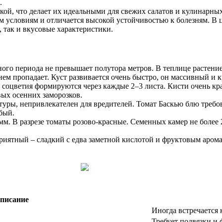
.
ой, что делает их идеальными для свежих салатов и кулинарных
м условиям и отличается высокой устойчивостью к болезням. В 
 так и вкусовые характеристики.
ого периода не превышает полутора метров. В теплице растение
нем пропадает. Куст развивается очень быстро, он массивный и 
соцветия формируются через каждые 2–3 листа. Кисти очень крас
ых осенних заморозков.
уры, непривлекателен для вредителей. Томат Баскью блю требов
абый.
амм. В разрезе томаты розово-красные. Семенных камер не боле
приятный – сладкий с едва заметной кислотой и фруктовым аром
писание
Иногда встречается 
Требует подвязки и