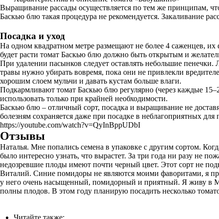
Выращивание рассады осуществляется по тем же принципам, что 
Баскью блю такая процедура не рекомендуется. Закаливание расс
Посадка и уход
На одном квадратном метре размещают не более 4 саженцев, их 
будет расти томат Баскью блю должно быть открытым и желатель
При удалении пасынков следует оставлять небольшие пенечки. Л
травы нужно убирать вовремя, пока они не привлекли вредител
хорошим слоем мульчи и давать кустам больше влаги.
Подкармливают томат Баскью блю регулярно (через каждые 15–2
использовать только при крайней необходимости.
Баскью блю – отличный сорт, посадка и выращивание не доставя
болезням сохраняется даже при посадке в неблагоприятных для 
https://youtube.com/watch?v=QyInBppUDbI
Отзывы
Наталья. Мне попались семена в упаковке с другим сортом. Когд
было интересно узнать, что вырастет. За три года ни разу не 
недозревшие плоды имеют почти черный цвет. Этот сорт не под
Виталий. Синие помидоры не являются моими фаворитами, я пре
у него очень насыщенный, помидорный и приятный. Я живу в Мо
полны плодов. В этом году планирую посадить несколько томатов
Читайте также: