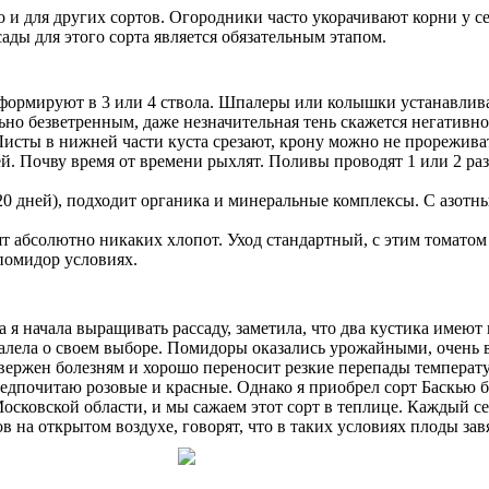
и для других сортов. Огородники часто укорачивают корни у се
ады для этого сорта является обязательным этапом.
формируют в 3 или 4 ствола. Шпалеры или колышки устанавливаю
но безветренным, даже незначительная тень скажется негативно
исты в нижней части куста срезают, крону можно не прореживат
ей. Почву время от времени рыхлят. Поливы проводят 1 или 2 р
0 дней), подходит органика и минеральные комплексы. С азотны
т абсолютно никаких хлопот. Уход стандартный, с этим томатом
помидор условиях.
а я начала выращивать рассаду, заметила, что два кустика имею
пожалела о своем выборе. Помидоры оказались урожайными, очень
вержен болезням и хорошо переносит резкие перепады температ
дпочитаю розовые и красные. Однако я приобрел сорт Баскью бл
сковской области, и мы сажаем этот сорт в теплице. Каждый се
 на открытом воздухе, говорят, что в таких условиях плоды зав