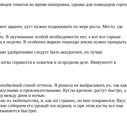
янцев томатов во время пикировки, однако для помидоров сорта
т заранее, куст нужно подвязывать по мере роста. Место, где
.
ь. В окучивании особой необходимости нет, а вот все сорные
аза в неделю. В особенно жаркие периоды землю нужно прикрыть
ми удобрениями следует быть аккуратнее, их лучше
 легко справится и новичок в огородном деле. Иммунитет к
т необычный синий оттенок. Я решила не выбрасывать их, так как
 вкусными и привлекательными. Кусты крепкие, растут быстро, а
ур между днем и ночью.
ю из любопытства, и, как ни странно, он мне понравился. Вкус
зон собираем его урожай последним, и при этом кусты все еще
язываются быстрее.