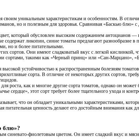
я своим уникальным характеристикам и особенностям. В отличие
урманов, но и полезным для здоровья. Сравнивая «Баскью блю» 
вет, который обусловлен высоким содержанием антоцианов —
ые содержат ликопин, синие томаты предлагают разнообразие в 
ыми, но и более питательными.
гих сортов. Они имеют сладковатый вкус с легкой кислинкой, чт
ми сортами, такими как «Черный принц» или «Сан-Марцано», «Б
 высокой устойчивостью к распространенным болезням томатов, 
рихотливые сорта. В отличие от некоторых других сортов, тре
тицидов.
для роста, как и многие другие сорта томатов, однако он может
ычье сердце», этот сорт требует более тщательного ухода и конт
зывает, что он обладает уникальными характеристиками, которы
кая питательная ценность делают его достойным внимания как дл
ю блю»?
 синевато-фиолетовым цветом. Он имеет сладкий вкус и мясист