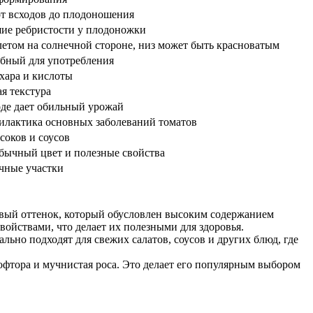
от всходов до плодоношения
ие ребристости у плодоножки
етом на солнечной стороне, низ может быть красноватым
обный для употребления
хара и кислоты
я текстура
де дает обильный урожай
илактика основных заболеваний томатов
соков и соусов
бычный цвет и полезные свойства
чные участки
вый оттенок, который обусловлен высоким содержанием
ойствами, что делает их полезными для здоровья.
ьно подходят для свежих салатов, соусов и других блюд, где
офтора и мучнистая роса. Это делает его популярным выбором