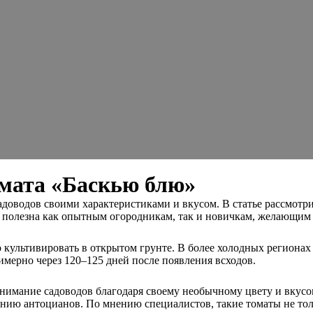
омата «Баскью блю»
оводов своими характеристиками и вкусом. В статье рассмотрим 
т полезна как опытным огородникам, так и новичкам, желающим
 культивировать в открытом грунте. В более холодных региона
имерно через 120–125 дней после появления всходов.
нимание садоводов благодаря своему необычному цвету и вкусов
нию антоцианов. По мнению специалистов, такие томаты не тол