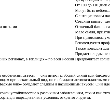
От 100 до 110 дней 
Могут быть небольш
С антоциановым нал
Средний размер, уд
и нотками
Отличный баланс са
Мало семян, приятна
При правильном ухо
Рекомендуется проф
Также подходит для 
Придает плодам нео
ных регионах, в теплицах – по всей России
Предпочитает солне
м необычным цветом — они имеют глубокий синий или фиолето
одам привлекательный вид, но и обладают антиоксидантными св
«Баскью блю» обладают сладким и насыщенным вкусом. Они идеал
высокой устойчивостью к различным заболеваниям, таким как фит
сорта для выращивания в условиях открытого грунта.