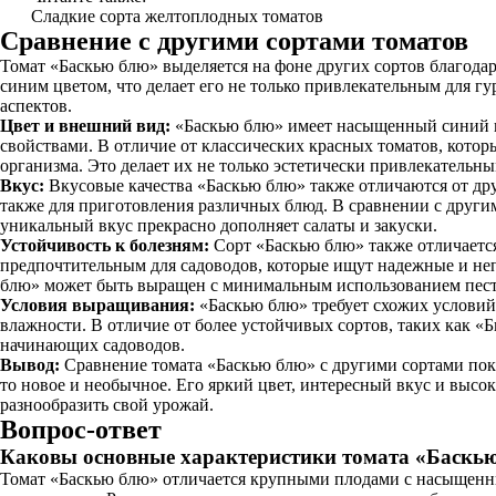
Сладкие сорта желтоплодных томатов
Сравнение с другими сортами томатов
Томат «Баскью блю» выделяется на фоне других сортов благодар
синим цветом, что делает его не только привлекательным для г
аспектов.
Цвет и внешний вид:
«Баскью блю» имеет насыщенный синий ц
свойствами. В отличие от классических красных томатов, котор
организма. Это делает их не только эстетически привлекательн
Вкус:
Вкусовые качества «Баскью блю» также отличаются от дру
также для приготовления различных блюд. В сравнении с други
уникальный вкус прекрасно дополняет салаты и закуски.
Устойчивость к болезням:
Сорт «Баскью блю» также отличается
предпочтительным для садоводов, которые ищут надежные и неп
блю» может быть выращен с минимальным использованием пес
Условия выращивания:
«Баскью блю» требует схожих условий 
влажности. В отличие от более устойчивых сортов, таких как «Б
начинающих садоводов.
Вывод:
Сравнение томата «Баскью блю» с другими сортами пока
то новое и необычное. Его яркий цвет, интересный вкус и высо
разнообразить свой урожай.
Вопрос-ответ
Каковы основные характеристики томата «Баскь
Томат «Баскью блю» отличается крупными плодами с насыщенным