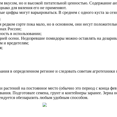
 вкусом, но и высокой питательной ценностью. Содержание ант
днако для вяления его не применяют.
ые цифры могут варьироваться. В среднем с одного куста за се
а
м редком сорте пока мало, но в основном, они несут положитель
нах России;
ость в использовании;
ней осени. Недозревшие помидоры можно оставлять на дозарив
м и вредителям;
я;
ания в определенном регионе и следовать советам агротехники 
и растений на постоянное место (обычно это период с конца февр
ния. Подготовьте семена, грунт и контейнеры заранее. Зерна не
омендуется обеззаразить любым удобным способом.