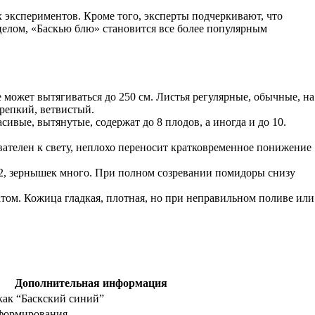
 экспериментов. Кроме того, эксперты подчеркивают, что
целом, «Баскью блю» становится все более популярным
 может вытягиваться до 250 см. Листья регулярные, обычные, на
крепкий, ветвистый.
ивые, вытянутые, содержат до 8 плодов, а иногда и до 10.
ателен к свету, неплохо переносит кратковременное понижение
е 2, зернышек много. При полном созревании помидоры снизу
атом. Кожица гладкая, плотная, но при неправильном поливе или
Дополнительная информация
как “Баскский синий”
 формирования