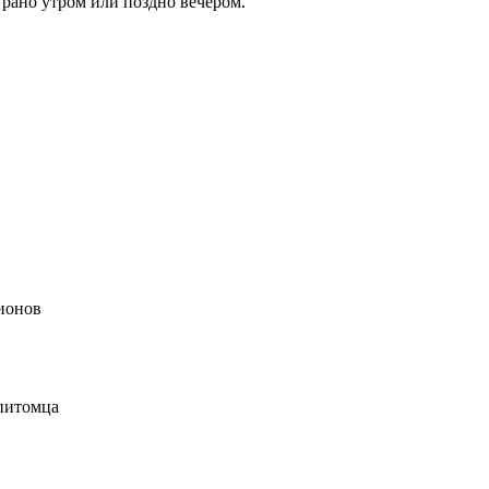
рано утром или поздно вечером.
»
гионов
 питомца