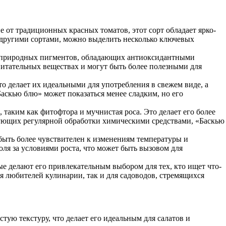
 от традиционных красных томатов, этот сорт обладает ярко-
с другими сортами, можно выделить несколько ключевых
 природных пигментов, обладающих антиоксидантными
питательных веществах и могут быть более полезными для
о делает их идеальными для употребления в свежем виде, а
аскью блю» может показаться менее сладким, но его
таким как фитофтора и мучнистая роса. Это делает его более
бующих регулярной обработки химическими средствами, «Баскью
 быть более чувствителен к изменениям температуры и
роля за условиями роста, что может быть вызовом для
е делают его привлекательным выбором для тех, кто ищет что-
я любителей кулинарии, так и для садоводов, стремящихся
ую текстуру, что делает его идеальным для салатов и