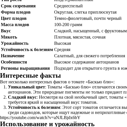
Срок созревания
Среднеспелый
Форма плодов
Округлая, слегка приплюснутая
Цвет плодов
Темно-фиолетовый, почти черный
Масса плодов
100-200 грамм
Вкус
Сладкий, насыщенный, с фруктовым
Мякоть
Плотная, мясистая, сочная
Урожайность
Высокая
Устойчивость к болезням
Средняя
Назначение
Салатный, для свежего потребления
Особенности
Высокое содержание антоцианов
Регионы выращивания
Подходит для открытого грунта в юж
Интересные факты
Вот несколько интересных фактов о томате «Баскью блю»:
Уникальный цвет
: Томаты «Баскью блю» отличаются свои
антоцианов. Эти природные пигменты не только придают пл
Сладкий вкус
: Несмотря на свой необычный цвет, томаты 
требуется яркий и насыщенный вкус томатов.
Устойчивость к болезням
: Этот сорт томатов отличается 
среди садоводов, которые ищут надежные и неприхотливые 
https://youtube.com/watch?v=aNJLBjdx6bY
Использование и урожайность