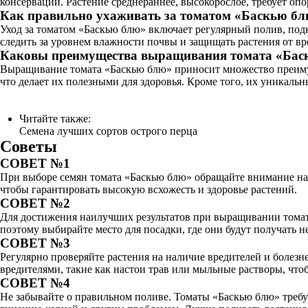
консервации. Растение среднераннее, высокорослое, требует опо
Как правильно ухаживать за томатом «Баскью б
Уход за томатом «Баскью блю» включает регулярный полив, под
следить за уровнем влажности почвы и защищать растения от вр
Каковы преимущества выращивания томата «Бас
Выращивание томата «Баскью блю» приносит множество преимущ
что делает их полезными для здоровья. Кроме того, их уникаль
Читайте также:
Семена лучших сортов острого перца
Советы
СОВЕТ №1
При выборе семян томата «Баскью блю» обращайте внимание на 
чтобы гарантировать высокую всхожесть и здоровье растений.
СОВЕТ №2
Для достижения наилучших результатов при выращивании томато
поэтому выбирайте место для посадки, где они будут получать не
СОВЕТ №3
Регулярно проверяйте растения на наличие вредителей и болез
вредителями, такие как настои трав или мыльные растворы, чт
СОВЕТ №4
Не забывайте о правильном поливе. Томаты «Баскью блю» требу