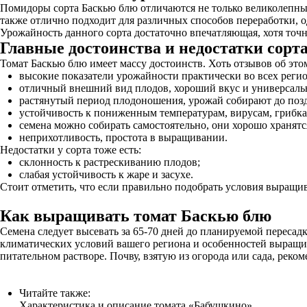
Помидоры сорта Баскью блю отличаются не только великолепным
также отлично подходит для различных способов переработки, о
Урожайность данного сорта достаточно впечатляющая, хотя точн
Главные достоинства и недостатки сорт
Томат Баскью блю имеет массу достоинств. Хоть отзывов об это
высокие показатели урожайности практически во всех регио
отличный внешний вид плодов, хороший вкус и универсальн
растянутый период плодоношения, урожай собирают до позд
устойчивость к пониженным температурам, вирусам, грибка
семена можно собирать самостоятельно, они хорошо хранятс
неприхотливость, простота в выращивании.
Недостатки у сорта тоже есть:
склонность к растрескиванию плодов;
слабая устойчивость к жаре и засухе.
Стоит отметить, что если правильно подобрать условия выращив
Как выращивать томат Баскью блю
Семена следует высевать за 65-70 дней до планируемой пересадк
климатических условий вашего региона и особенностей выращива
питательном растворе. Почву, взятую из огорода или сада, рек
Читайте также:
Характеристика и описание томата «Бабушкино»