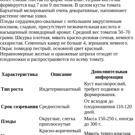
формируется над 7 или 9 листиком. В целом кусты томата
Бархатный мелированный очень декоративные, напоминают
растение овечьи ушки.
Плоды сердцевидно-овальные с небольшим закругленным
носиком, сладкие, присутствует незначительная кислота и
насыщенный помидорный аромат. Средний вес томатов 50–70
грамм. Шкурка плотная, мякоть красно-розовая сочная, немного
сахаристая. Семенных камер не больше 4, зернышек немного.
Окрас помидор пестрый, основной цвет красный.
Неравномерные желтые и оранжевые штрихи отходят от
плодоножки и распространяются по всему томату.
Дополнительная
Характеристика
Описание
информация
Куст высокорослый,
Тип роста
Индетерминантный
требует подвязки и
формирования.
От всходов до
Срок созревания
Среднеспелый
плодоношения 110-120
дней.
Округлые, слегка
Масса 150-250 г, иногда
Плоды
приплюснутые
до 300 г.
Красно-коричневый
Мякоть темно-красная,