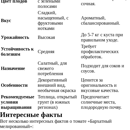
Цвет плодов
с зелеными
сочная.
полосами
Сладкий,
насыщенный, с
Ароматный,
Вкус
фруктовыми
сбалансированный.
нотками
До 5-7 кг с куста при
Урожайность
Высокая
правильном уходе.
Требует
Устойчивость к
Средняя
профилактических
болезням
обработок.
Салатный, для
Подходит для соков и
Назначение
свежего
соусов.
потребления
Декоративный
Ценится за
Особенности
внешний вид,
оригинальность и
необычная окраска
вкусовые качества.
Рекомендуемые
Теплица, открытый
Предпочитает
условия
грунт (в южных
солнечные места,
выращивания
регионах)
плодородную почву.
Интересные факты
Вот несколько интересных фактов о томате «Бархатный
мелированный»: