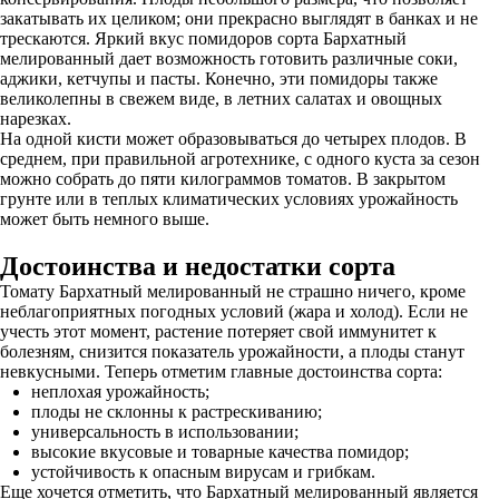
закатывать их целиком; они прекрасно выглядят в банках и не
трескаются. Яркий вкус помидоров сорта Бархатный
мелированный дает возможность готовить различные соки,
аджики, кетчупы и пасты. Конечно, эти помидоры также
великолепны в свежем виде, в летних салатах и овощных
нарезках.
На одной кисти может образовываться до четырех плодов. В
среднем, при правильной агротехнике, с одного куста за сезон
можно собрать до пяти килограммов томатов. В закрытом
грунте или в теплых климатических условиях урожайность
может быть немного выше.
Достоинства и недостатки сорта
Томату Бархатный мелированный не страшно ничего, кроме
неблагоприятных погодных условий (жара и холод). Если не
учесть этот момент, растение потеряет свой иммунитет к
болезням, снизится показатель урожайности, а плоды станут
невкусными. Теперь отметим главные достоинства сорта:
неплохая урожайность;
плоды не склонны к растрескиванию;
универсальность в использовании;
высокие вкусовые и товарные качества помидор;
устойчивость к опасным вирусам и грибкам.
Еще хочется отметить, что Бархатный мелированный является