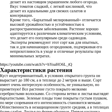
делает их настоящим украшением любого огорода.
Вкус томатов сладкий, с легкой кислинкой, что
делает их идеальными для свежих салатов и
консервации.
Кроме того, «Бархатный мелированный» отличается
высокой урожайностью и устойчивостью к
распространенным заболеваниям. Растение хорошо
адаптируется к различным климатическим условиям,
что делает его популярным среди садоводов.
Эксперты рекомендуют этот сорт как для опытных,
так и для начинающих огородников, подчеркивая его
неприхотливость в уходе и отличные результаты при
минимальных затратах.
https://youtube.com/watch?v=hYoaHO6L_tQ
Характеристики растения
Куст индетерминантный, в условиях открытого грунта он
вырастает до 180 см, а в теплице до 2 метров и выше. Сорт
имеет очень интересную особенность, не уникальную, но
приметную! Все растение густо покрыто мелкими
серебристыми волосками. Со стороны ветви и листья выглядят
бархатистыми. Зеленые плоды тоже покрыты густым пушком,
по мере созревания его интенсивность становится меньше.
Облиственность в незащищенном грунте средняя, а в теплицах
более слабая. Листья по форме обычные. Первая кисточка