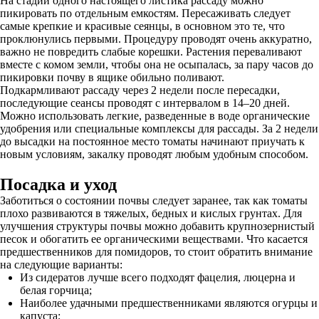
На стадии одного настоящего листика рассаду можно
пикировать по отдельным емкостям. Пересаживать следует
самые крепкие и красивые сеянцы, в основном это те, что
проклюнулись первыми. Процедуру проводят очень аккуратно,
важно не повредить слабые корешки. Растения переваливают
вместе с комом земли, чтобы она не осыпалась, за пару часов до
пикировки почву в ящике обильно поливают.
Подкармливают рассаду через 2 недели после пересадки,
последующие сеансы проводят с интервалом в 14–20 дней.
Можно использовать легкие, разведенные в воде органические
удобрения или специальные комплексы для рассады. За 2 недели
до высадки на постоянное место томаты начинают приучать к
новым условиям, закалку проводят любым удобным способом.
Посадка и уход
Заботиться о состоянии почвы следует заранее, так как томаты
плохо развиваются в тяжелых, бедных и кислых грунтах. Для
улучшения структуры почвы можно добавить крупнозернистый
песок и обогатить ее органическими веществами. Что касается
предшественников для помидоров, то стоит обратить внимание
на следующие варианты:
Из сидератов лучше всего подходят фацелия, люцерна и
белая горчица;
Наиболее удачными предшественниками являются огурцы и
капуста;