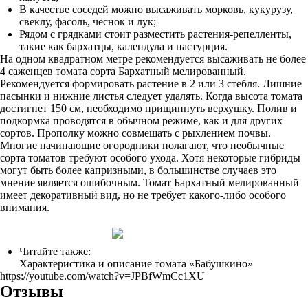
В качестве соседей можно высаживать морковь, кукурузу,
свеклу, фасоль, чеснок и лук;
Рядом с грядками стоит разместить растения-репелленты,
такие как бархатцы, календула и настурция.
На одном квадратном метре рекомендуется высаживать не более
4 саженцев томата сорта Бархатный мелированный.
Рекомендуется формировать растение в 2 или 3 стебля. Лишние
пасынки и нижние листья следует удалять. Когда высота томата
достигнет 150 см, необходимо прищипнуть верхушку. Полив и
подкормка проводятся в обычном режиме, как и для других
сортов. Прополку можно совмещать с рыхлением почвы.
Многие начинающие огородники полагают, что необычные
сорта томатов требуют особого ухода. Хотя некоторые гибриды
могут быть более капризными, в большинстве случаев это
мнение является ошибочным. Томат Бархатный мелированный
имеет декоративный вид, но не требует какого-либо особого
внимания.
Читайте также:
Характеристика и описание томата «Бабушкино»
https://youtube.com/watch?v=JPBfWmCc1XU
Отзывы