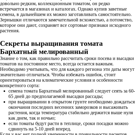
довольно редким, коллекционным томатом, он редко
встречается в магазинах и каталогах. Однако купив заветные
семена, в дальнейшем их можно заготавливать самостоятельно.
Зернышки отличаются замечательной всхожестью, а потомство,
которое они дают, сохраняет все сортовые признаки исходного
растения.
Секреты выращивания томата
Бархатный мелированный
Знание о том, как правильно рассчитать сроки посева и высадки
томатов на постоянное место, всегда остается важным.
Необходимо учитывать, что для каждого региона эти даты могут
значительно отличаться. Чтобы избежать ошибок, стоит
ориентироваться на климатические условия и особенности
конкретного сорта:
семена томата Бархатный мелированный следует сеять за 60-
65 дней до предполагаемой высадки рассады;
при выращивании в открытом грунте необходимо дождаться
окончания последних весенних заморозков и высаживать
растения, когда температура стабильно держится выше нуля
как днем, так и ночью;
если томаты будут расти в теплице, сроки посадки можно
сдвинуть на 5-10 дней вперед.
Если у вас нет полной уверенности в правильности расчетов,