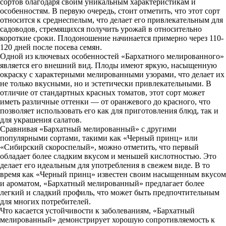
сортов благодаря своим уникальным характеристикам и
особенностям. В первую очередь, стоит отметить, что этот сорт
относится к среднеспелым, что делает его привлекательным для
садоводов, стремящихся получить урожай в относительно
короткие сроки. Плодоношение начинается примерно через 110-
120 дней после посева семян.
Одной из ключевых особенностей «Бархатного мелированного»
является его внешний вид. Плоды имеют яркую, насыщенную
окраску с характерными мелированными узорами, что делает их
не только вкусными, но и эстетически привлекательными. В
отличие от стандартных красных томатов, этот сорт может
иметь различные оттенки — от оранжевого до красного, что
позволяет использовать его как для приготовления блюд, так и
для украшения салатов.
Сравнивая «Бархатный мелированный» с другими
популярными сортами, такими как «Черный принц» или
«Сибирский скороспелый», можно отметить, что первый
обладает более сладким вкусом и меньшей кислотностью. Это
делает его идеальным для употребления в свежем виде. В то
время как «Черный принц» известен своим насыщенным вкусом
и ароматом, «Бархатный мелированный» предлагает более
легкий и сладкий профиль, что может быть предпочтительным
для многих потребителей.
Что касается устойчивости к заболеваниям, «Бархатный
мелированный» демонстрирует хорошую сопротивляемость к