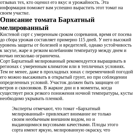
отзывах тех, кто оценил его вкус и урожайность. Эта
информация поможет вам успешно вырастить этот томат на
своем участке.
Описание томата Бархатный
мелированный
Кистевой сорт с умеренным сроком созревания, время от посева
до сбора урожая составляет примерно 115 дней. У него высокий
уровень защиты от болезней и вредителей, однако устойчивость
к засухе, жаре и резким колебаниям температур между днем и
ночью несколько ограничена.
Сорт Бархатный мелированный рекомендуется выращивать в
регионах с умеренным климатом или в тепличных условиях.
Тем не менее, даже в прохладных зонах с переменчивой погодой
его можно высаживать в открытый грунт, но при соблюдении
определенных условий. Участок должен быть защищен от
ветров и сквозняков. В жаркие дни и в моменты, когда
существует риск резкого понижения ночной температуры, кусты
необходимо укрывать пленкой.
Эксперты отмечают, что томат «Бархатный
мелированный» привлекает внимание не только
своим необычным внешним видом, но и
выдающимися вкусовыми качествами. Плоды этого
сорта имеют яркую, мелированную окраску, что