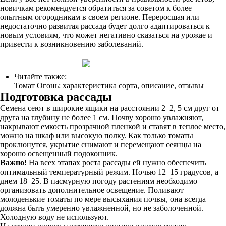
новичкам рекомендуется обратиться за советом к более
опытным огородникам в своем регионе. Переросшая или
недостаточно развитая рассада будет долго адаптироваться к
новым условиям, что может негативно сказаться на урожае и
привести к возникновению заболеваний.
Читайте также:
Томат Огонь: характеристика сорта, описание, отзывы
Подготовка рассады
Семена сеют в широкие ящики на расстоянии 2–2, 5 см друг от
друга на глубину не более 1 см. Почву хорошо увлажняют,
накрывают емкость прозрачной пленкой и ставят в теплое место,
можно на шкаф или высокую полку. Как только томаты
проклюнутся, укрытие снимают и перемещают сеянцы на
хорошо освещенный подоконник.
Важно!
На всех этапах роста рассады ей нужно обеспечить
оптимальный температурный режим. Ночью 12–15 градусов, а
днем 18–25. В пасмурную погоду растениям необходимо
организовать дополнительное освещение. Поливают
молоденькие томаты по мере высыхания почвы, она всегда
должна быть умеренно увлажненной, но не заболоченной.
Холодную воду не используют.