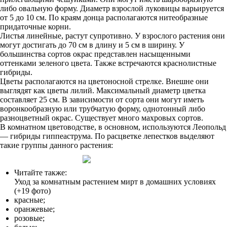
либо овальную форму. Диаметр взрослой луковицы варьируется
от 5 до 10 см. По краям донца располагаются нитеобразные
придаточные корни.
Листья линейные, растут супротивно. У взрослого растения они
могут достигать до 70 см в длину и 5 см в ширину. У
большинства сортов окрас представлен насыщенными
оттенками зеленого цвета. Также встречаются краснолистные
гибриды.
Цветы располагаются на цветоносной стрелке. Внешне они
выглядят как цветы лилий. Максимальный диаметр цветка
составляет 25 см. В зависимости от сорта они могут иметь
воронкообразную или трубчатую форму, однотонный либо
разноцветный окрас. Существует много махровых сортов.
В комнатном цветоводстве, в основном, используются Леопольд
— гибриды гиппеаструма. По расцветке лепестков выделяют
такие группы данного растения:
Читайте также:
Уход за комнатным растением мирт в домашних условиях
(+19 фото)
красные;
оранжевые;
розовые;