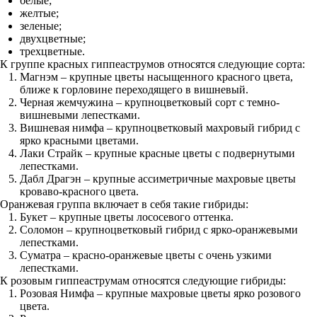
белые;
желтые;
зеленые;
двухцветные;
трехцветные.
К группе красных гиппеаструмов относятся следующие сорта:
Магнэм – крупные цветы насыщенного красного цвета,
ближе к горловине переходящего в вишневый.
Черная жемчужина – крупноцветковый сорт с темно-
вишневыми лепестками.
Вишневая нимфа – крупноцветковый махровый гибрид с
ярко красными цветами.
Лаки Страйк – крупные красные цветы с подвернутыми
лепестками.
Дабл Драгэн – крупные ассиметричные махровые цветы
кроваво-красного цвета.
Оранжевая группа включает в себя такие гибриды:
Букет – крупные цветы лососевого оттенка.
Соломон – крупноцветковый гибрид с ярко-оранжевыми
лепестками.
Суматра – красно-оранжевые цветы с очень узкими
лепестками.
К розовым гиппеаструмам относятся следующие гибриды:
Розовая Нимфа – крупные махровые цветы ярко розового
цвета.