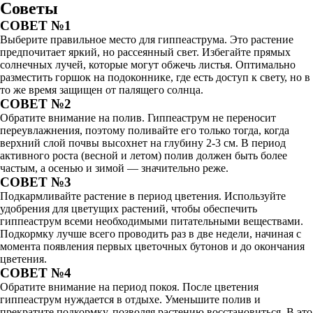
Советы
СОВЕТ №1
Выберите правильное место для гиппеаструма. Это растение
предпочитает яркий, но рассеянный свет. Избегайте прямых
солнечных лучей, которые могут обжечь листья. Оптимально
разместить горшок на подоконнике, где есть доступ к свету, но в
то же время защищен от палящего солнца.
СОВЕТ №2
Обратите внимание на полив. Гиппеаструм не переносит
переувлажнения, поэтому поливайте его только тогда, когда
верхний слой почвы высохнет на глубину 2-3 см. В период
активного роста (весной и летом) полив должен быть более
частым, а осенью и зимой — значительно реже.
СОВЕТ №3
Подкармливайте растение в период цветения. Используйте
удобрения для цветущих растений, чтобы обеспечить
гиппеаструм всеми необходимыми питательными веществами.
Подкормку лучше всего проводить раз в две недели, начиная с
момента появления первых цветочных бутонов и до окончания
цветения.
СОВЕТ №4
Обратите внимание на период покоя. После цветения
гиппеаструм нуждается в отдыхе. Уменьшите полив и
прекратите подкормку, позволяя растению восстановиться. В это