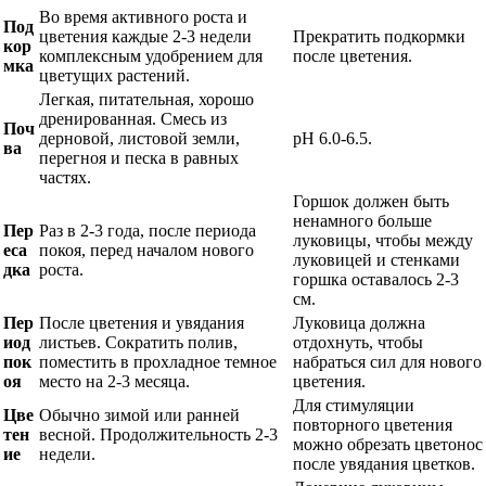
Во время активного роста и
Под
цветения каждые 2-3 недели
Прекратить подкормки
кор
комплексным удобрением для
после цветения.
мка
цветущих растений.
Легкая, питательная, хорошо
дренированная. Смесь из
Поч
дерновой, листовой земли,
pH 6.0-6.5.
ва
перегноя и песка в равных
частях.
Горшок должен быть
ненамного больше
Пер
Раз в 2-3 года, после периода
луковицы, чтобы между
еса
покоя, перед началом нового
луковицей и стенками
дка
роста.
горшка оставалось 2-3
см.
Пер
После цветения и увядания
Луковица должна
иод
листьев. Сократить полив,
отдохнуть, чтобы
пок
поместить в прохладное темное
набраться сил для нового
оя
место на 2-3 месяца.
цветения.
Для стимуляции
Цве
Обычно зимой или ранней
повторного цветения
тен
весной. Продолжительность 2-3
можно обрезать цветонос
ие
недели.
после увядания цветков.