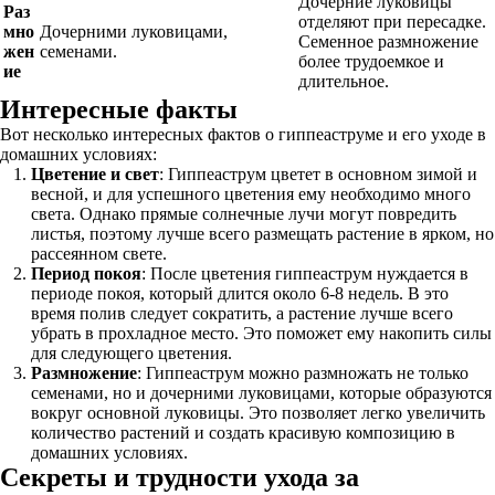
Дочерние луковицы
Раз
отделяют при пересадке.
мно
Дочерними луковицами,
Семенное размножение
жен
семенами.
более трудоемкое и
ие
длительное.
Интересные факты
Вот несколько интересных фактов о гиппеаструме и его уходе в
домашних условиях:
Цветение и свет
: Гиппеаструм цветет в основном зимой и
весной, и для успешного цветения ему необходимо много
света. Однако прямые солнечные лучи могут повредить
листья, поэтому лучше всего размещать растение в ярком, но
рассеянном свете.
Период покоя
: После цветения гиппеаструм нуждается в
периоде покоя, который длится около 6-8 недель. В это
время полив следует сократить, а растение лучше всего
убрать в прохладное место. Это поможет ему накопить силы
для следующего цветения.
Размножение
: Гиппеаструм можно размножать не только
семенами, но и дочерними луковицами, которые образуются
вокруг основной луковицы. Это позволяет легко увеличить
количество растений и создать красивую композицию в
домашних условиях.
Секреты и трудности ухода за