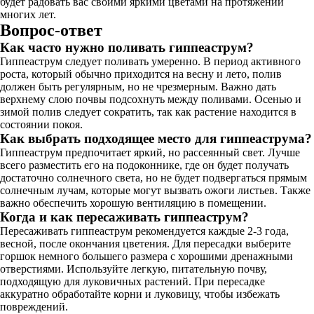
будет радовать вас своими яркими цветами на протяжении
многих лет.
Вопрос-ответ
Как часто нужно поливать гиппеаструм?
Гиппеаструм следует поливать умеренно. В период активного
роста, который обычно приходится на весну и лето, полив
должен быть регулярным, но не чрезмерным. Важно дать
верхнему слою почвы подсохнуть между поливами. Осенью и
зимой полив следует сократить, так как растение находится в
состоянии покоя.
Как выбрать подходящее место для гиппеаструма?
Гиппеаструм предпочитает яркий, но рассеянный свет. Лучше
всего разместить его на подоконнике, где он будет получать
достаточно солнечного света, но не будет подвергаться прямым
солнечным лучам, которые могут вызвать ожоги листьев. Также
важно обеспечить хорошую вентиляцию в помещении.
Когда и как пересаживать гиппеаструм?
Пересаживать гиппеаструм рекомендуется каждые 2-3 года,
весной, после окончания цветения. Для пересадки выберите
горшок немного большего размера с хорошими дренажными
отверстиями. Используйте легкую, питательную почву,
подходящую для луковичных растений. При пересадке
аккуратно обработайте корни и луковицу, чтобы избежать
повреждений.