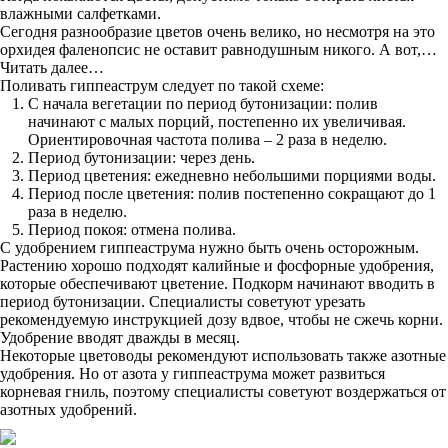
влажными салфетками.
Сегодня разнообразие цветов очень велико, но несмотря на это
орхидея фаленопсис не оставит равнодушным никого. А вот,…
Читать далее…
Поливать гиппеаструм следует по такой схеме:
С начала вегетации по период бутонизации: полив
начинают с малых порций, постепенно их увеличивая.
Ориентировочная частота полива – 2 раза в неделю.
Период бутонизации: через день.
Период цветения: ежедневно небольшими порциями воды.
Период после цветения: полив постепенно сокращают до 1
раза в неделю.
Период покоя: отмена полива.
С удобрением гиппеаструма нужно быть очень осторожным.
Растению хорошо подходят калийные и фосфорные удобрения,
которые обеспечивают цветение. Подкорм начинают вводить в
период бутонизации. Специалисты советуют урезать
рекомендуемую инструкцией дозу вдвое, чтобы не сжечь корни.
Удобрение вводят дважды в месяц.
Некоторые цветоводы рекомендуют использовать также азотные
удобрения. Но от азота у гиппеаструма может развиться
корневая гниль, поэтому специалисты советуют воздержаться от
азотных удобрений.