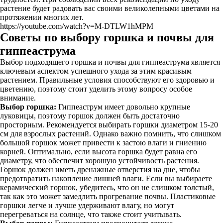
растение будет радовать вас своими великолепными цветами на
протяжении многих лет.
https://youtube.com/watch?v=M-DTLW1hMPM
Советы по выбору горшка и почвы для
гиппеаструма
Выбор подходящего горшка и почвы для гиппеаструма является
ключевым аспектом успешного ухода за этим красивым
растением. Правильные условия способствуют его здоровью и
цветению, поэтому стоит уделить этому вопросу особое
внимание.
Выбор горшка:
Гиппеаструм имеет довольно крупные
луковицы, поэтому горшок должен быть достаточно
просторным. Рекомендуется выбирать горшки диаметром 15-20
см для взрослых растений. Однако важно помнить, что слишком
большой горшок может привести к застою влаги и гниению
корней. Оптимально, если высота горшка будет равна его
диаметру, что обеспечит хорошую устойчивость растения.
Горшок должен иметь дренажные отверстия на дне, чтобы
предотвратить накопление лишней влаги. Если вы выбираете
керамический горшок, убедитесь, что он не слишком толстый,
так как это может замедлить прогревание почвы. Пластиковые
горшки легче и лучше удерживают влагу, но могут
перегреваться на солнце, что также стоит учитывать.