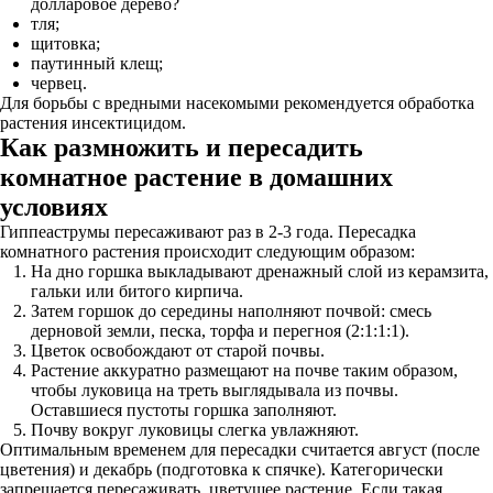
долларовое дерево?
тля;
щитовка;
паутинный клещ;
червец.
Для борьбы с вредными насекомыми рекомендуется обработка
растения инсектицидом.
Как размножить и пересадить
комнатное растение в домашних
условиях
Гиппеаструмы пересаживают раз в 2-3 года. Пересадка
комнатного растения происходит следующим образом:
На дно горшка выкладывают дренажный слой из керамзита,
гальки или битого кирпича.
Затем горшок до середины наполняют почвой: смесь
дерновой земли, песка, торфа и перегноя (2:1:1:1).
Цветок освобождают от старой почвы.
Растение аккуратно размещают на почве таким образом,
чтобы луковица на треть выглядывала из почвы.
Оставшиеся пустоты горшка заполняют.
Почву вокруг луковицы слегка увлажняют.
Оптимальным временем для пересадки считается август (после
цветения) и декабрь (подготовка к спячке). Категорически
запрещается пересаживать цветущее растение. Если такая