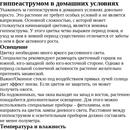
гиппеаструмом в домашних условиях
Ухаживать за гиппеаструмом в домашних условиях довольно
просто. Это растение не требует особых условий и не является
капризным. Основной сложностью, с которой может
столкнуться начинающий цветовод, является зимовка
гиппеаструма. У этого цветка четко выражен период покоя, и
уход за ним в зимний период существенно отличается от заботы
о нем в фазе активного роста.
Освещение
Цветку необходимо много яркого рассеянного света.
Специалисты рекомендуют размещать цветочный горшок на
южной, юго-западной либо юго-восточной стороне. Однако в
период сильной солнечной активности растение желательно
притенять занавеской.
Важно!Оконное стекло под воздействием прямых лучей солнца
дает эффект линзы. Если цветок не защитить, он может
получить ожоги.
На подоконниках, чьи окна выходят на запад и восток, растению
понадобится дополнительное освещение. Для этого можно
использовать специальные приборы – фитолампы, или
направить на цветок лампы дневного света. Расстояние между
гиппеаструмом и осветительным прибором должно составлять
не менее полуметра.
Температура и влажность