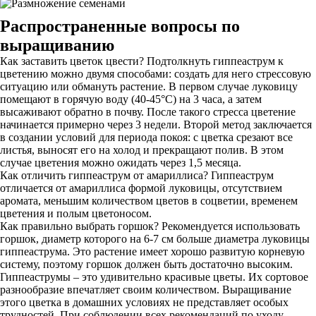
Распространенные вопросы по
выращиванию
Как заставить цветок цвести? Подтолкнуть гиппеаструм к
цветению можно двумя способами: создать для него стрессовую
ситуацию или обмануть растение. В первом случае луковицу
помещают в горячую воду (40-45°С) на 3 часа, а затем
высаживают обратно в почву. После такого стресса цветение
начинается примерно через 3 недели. Второй метод заключается
в создании условий для периода покоя: с цветка срезают все
листья, выносят его на холод и прекращают полив. В этом
случае цветения можно ожидать через 1,5 месяца.
Как отличить гиппеаструм от амариллиса? Гиппеаструм
отличается от амариллиса формой луковицы, отсутствием
аромата, меньшим количеством цветов в соцветии, временем
цветения и полым цветоносом.
Как правильно выбрать горшок? Рекомендуется использовать
горшок, диаметр которого на 6-7 см больше диаметра луковицы
гиппеаструма. Это растение имеет хорошо развитую корневую
систему, поэтому горшок должен быть достаточно высоким.
Гиппеаструмы – это удивительно красивые цветы. Их сортовое
разнообразие впечатляет своим количеством. Выращивание
этого цветка в домашних условиях не представляет особых
трудностей. При соблюдении всех рекомендаций по уходу