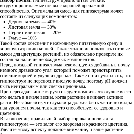
Выбор почвы:
Гиппеаструм предпочитает легкие,
воздухопроницаемые почвы с хорошей дренажной
способностью. Оптимальная смесь для гиппеаструма может
состоять из следующих компонентов:
Дерновая земля — 40%
Листовая земля — 30%
Перлит или песок — 20%
Гумус — 10%
Такой состав обеспечит необходимую питательную среду и
хорошую аэрацию корней. Также можно использовать готовые
смеси для цветущих растений, но обязательно проверьте их
состав на наличие необходимых компонентов.
Перед посадкой гиппеаструма рекомендуется добавить в почву
немного древесного угля, который поможет предотвратить
гниение корней и улучшит дренаж. Также стоит учитывать, что
гиппеаструм не переносит кислую почву, поэтому pH должен
быть нейтральным или слегка щелочным.
При пересадке гиппеаструма следует помнить, что лучше всего
это делать в начале весны, когда растение начинает активно
расти. Не забывайте, что луковица должна быть частично видна
над уровнем почвы, так как это способствует ее здоровью и
цветению.
В заключение, правильный выбор горшка и почвы для
гиппеаструма — это залог его здоровья и красивого цветения.
Уделите этому аспекту должное внимание, и ваше растение