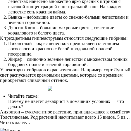
лепестках нанесено множество ярко красных штрихов с
высокой концентрацией в центральной зоне. На каждом
лепестке есть красная кайма.
Бьянка – небольшие цветы со снежно-белыми лепестками и
зеленой горловиной.
Дэнсин Квин – большие махровые цветы, сочетание
кораллового и белого цвета.
К трехцветным гиппеаструмам относятся следующие гибриды:
Пикантный – окрас лепестков представлен сочетанием
лососевого и красного с белой продольной полосой
посередине.
Жираф – сливочно-зеленые лепестки с множеством тонких
бордовых полос и зеленой горловиной.
У некоторых гибридов окрас изменчив. Например, сорт Лунный
свет распускается кремовыми цветами, которые со временем
приобретают сливочный оттенок.
Читайте также:
Почему не цветет декабрист в домашних условиях — что
делать?
Аихризон – суккулентное растение, принадлежащее к семейству
Толстянковые. Род растений насчитывает всего 15 видов, 5 из…
Читать далее…