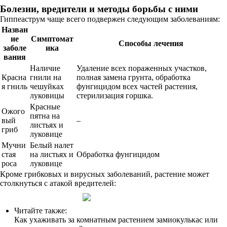
Болезни, вредители и методы борьбы с ними
Гиппеаструм чаще всего подвержен следующим заболеваниям:
Назван
ие
Симптомат
Способы лечения
заболе
ика
вания
Наличие
Удаление всех пораженных участков,
Красна
гнили на
полная замена грунта, обработка
я гниль
чешуйках
фунгицидом всех частей растения,
луковицы
стерилизация горшка.
Красные
Ожого
пятна на
вый
–
листьях и
гриб
луковице
Мучни
Белый налет
стая
на листьях и
Обработка фунгицидом
роса
луковице
Кроме грибковых и вирусных заболеваний, растение может
столкнуться с атакой вредителей:
Читайте также:
Как ухаживать за комнатным растением замиокулькас или