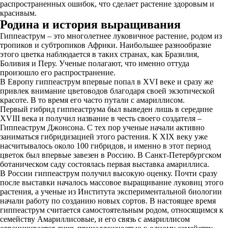
распространенных ошибок, что сделает растение здоровым и
красивым.
Родина и история выращивания
Гиппеаструм – это многолетнее луковичное растение, родом из
тропиков и субтропиков Африки. Наибольшее разнообразие
этого цветка наблюдается в таких странах, как Бразилия,
Боливия и Перу. Ученые полагают, что именно оттуда
произошло его распространение.
В Европу гиппеаструм впервые попал в XVI веке и сразу же
привлек внимание цветоводов благодаря своей экзотической
красоте. В то время его часто путали с амариллисом.
Первый гибрид гиппеаструма был выведен лишь в середине
XVIII века и получил название в честь своего создателя –
Гиппеаструм Джонсона. С тех пор ученые начали активно
заниматься гибридизацией этого растения. К XIX веку уже
насчитывалось около 100 гибридов, и именно в этот период
цветок был впервые завезен в Россию. В Санкт-Петербургском
ботаническом саду состоялась первая выставка амариллиса.
В России гиппеаструм получил высокую оценку. Почти сразу
после выставки началось массовое выращивание луковиц этого
растения, а ученые из Института экспериментальной биологии
начали работу по созданию новых сортов. В настоящее время
гиппеаструм считается самостоятельным родом, относящимся к
семейству Амариллисовые, и его связь с амариллисом