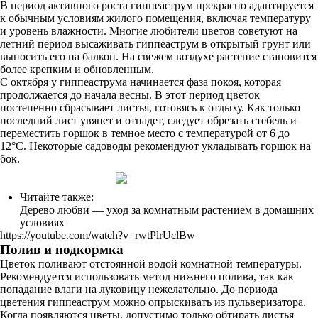
В период активного роста гиппеаструм прекрасно адаптируется
к обычным условиям жилого помещения, включая температуру
и уровень влажности. Многие любители цветов советуют на
летний период высаживать гиппеаструм в открытый грунт или
выносить его на балкон. На свежем воздухе растение становится
более крепким и обновленным.
С октября у гиппеаструма начинается фаза покоя, которая
продолжается до начала весны. В этот период цветок
постепенно сбрасывает листья, готовясь к отдыху. Как только
последний лист увянет и отпадет, следует обрезать стебель и
переместить горшок в темное место с температурой от 6 до
12°С. Некоторые садоводы рекомендуют укладывать горшок на
бок.
Читайте также:
Дерево любви — уход за комнатным растением в домашних
условиях
https://youtube.com/watch?v=rwtPlrUclBw
Полив и подкормка
Цветок поливают отстоянной водой комнатной температуры.
Рекомендуется использовать метод нижнего полива, так как
попадание влаги на луковицу нежелательно. До периода
цветения гиппеаструм можно опрыскивать из пульверизатора.
Когда появляются цветы, допустимо только обтирать листья