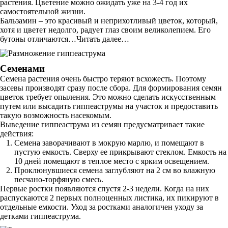
растения. Цветение можно ожидать уже на 3-4 год их
самостоятельной жизни.
Бальзамин – это красивый и неприхотливый цветок, который,
хотя и цветет недолго, радует глаз своим великолепием. Его
бутоны отличаются…Читать далее…
Семенами
Семена растения очень быстро теряют всхожесть. Поэтому
засевы производят сразу после сбора. Для формирования семян
цветок требует опыления. Это можно сделать искусственным
путем или высадить гиппеаструмы на участок и предоставить
такую возможность насекомым.
Выведение гиппеаструма из семян предусматривает такие
действия:
Семена заворачивают в мокрую марлю, и помещают в
пустую емкость. Сверху ее прикрывают стеклом. Емкость на
10 дней помещают в теплое место с ярким освещением.
Проклюнувшиеся семена заглубляют на 2 см во влажную
песчано-торфяную смесь.
Первые ростки появляются спустя 2-3 недели. Когда на них
распускаются 2 первых полноценных листика, их пикируют в
отдельные емкости. Уход за ростками аналогичен уходу за
детками гиппеаструма.