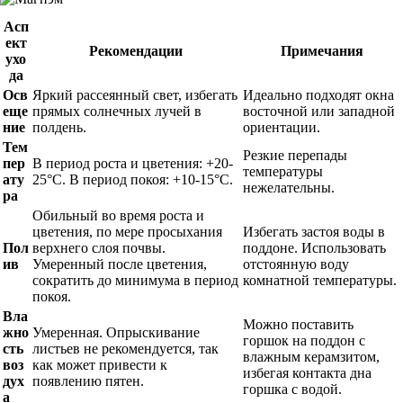
Асп
ект
Рекомендации
Примечания
ухо
да
Осв
Яркий рассеянный свет, избегать
Идеально подходят окна
еще
прямых солнечных лучей в
восточной или западной
ние
полдень.
ориентации.
Тем
Резкие перепады
пер
В период роста и цветения: +20-
температуры
ату
25°C. В период покоя: +10-15°C.
нежелательны.
ра
Обильный во время роста и
цветения, по мере просыхания
Избегать застоя воды в
Пол
верхнего слоя почвы.
поддоне. Использовать
ив
Умеренный после цветения,
отстоянную воду
сократить до минимума в период
комнатной температуры.
покоя.
Вла
Можно поставить
жно
Умеренная. Опрыскивание
горшок на поддон с
сть
листьев не рекомендуется, так
влажным керамзитом,
воз
как может привести к
избегая контакта дна
дух
появлению пятен.
горшка с водой.
а