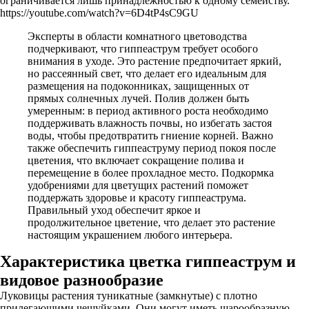
ограничивается лишь принадлежностью к одному семейству.
https://youtube.com/watch?v=6D4tP4sC9GU
Эксперты в области комнатного цветоводства
подчеркивают, что гиппеаструм требует особого
внимания в уходе. Это растение предпочитает яркий,
но рассеянный свет, что делает его идеальным для
размещения на подоконниках, защищенных от
прямых солнечных лучей. Полив должен быть
умеренным: в период активного роста необходимо
поддерживать влажность почвы, но избегать застоя
воды, чтобы предотвратить гниение корней. Важно
также обеспечить гиппеаструму период покоя после
цветения, что включает сокращение полива и
перемещение в более прохладное место. Подкормка
удобрениями для цветущих растений поможет
поддержать здоровье и красоту гиппеаструма.
Правильный уход обеспечит яркое и
продолжительное цветение, что делает это растение
настоящим украшением любого интерьера.
Характеристика цветка гиппеаструм и
видовое разнообразие
Луковицы растения туникатные (замкнутые) с плотно
прилегающими чешуйками. Они могут иметь шарообразную