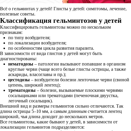
Всё о гельминтах у детей! Глисты у детей: симптомы, лечение,
полезные советы.
Классификация гельминтозов у детей
Классифицировать гельминтозы можно по нескольким
признакам:
по типу возбудителя;
по локализации возбудителя;
по особенностям цикла развития паразита.
В зависимости от вида глистов у детей могут быть
диагностированы:
нематодозы
– патологии вызывают попавшие в организм
круглые черви (чаще всего белые глисты острицы, а также
аскариды, власоглавы и пр.);
цестодозы
– возбудители болезни ленточные черви (свиной
цепень, широкий лентец);
трематодозы
– болезни, вызываемые плоскими червями
сосальщиками или трематодами (печеночная двуустка,
легочный сосальщик).
Внешний вид и размеры гельминтов сильно отличаются. Так
длина острицы 5–10 мм, а самым длинным считается лентец
широкий, чья длина доходит до нескольких метров.
Все гельминтозы, какие бывают у детей, в зависимости от
локализации гельминтов подразделяются: