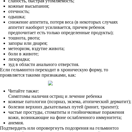
слабость, быстрая утомляемость;
кожные высыпания;
отечность;
одышка;
снижение аппетита, потеря веса (в некоторых случаях
аппетит наоборот усиливается, причем ребенок
предпочитает есть только определенные продукты);
тошнота, рвота;
запоры или диарея;
метеоризм, вздутие живота;
боли в животе;
лихорадка;
зуд в области анального отверстия.
Если гельминтоз переходит в хроническую форму, то
проявляется такими признаками, как:
Читайте также:
Симптомы наличия остриц и лечение ребенка
кожные патологии (псориаз, экзема, атопический дерматит);
болезни верхних дыхательных путей (ринит, трахеит);
частые простуды, стоматиты и гнойничковые поражения
кожи, возникающие на фоне ослабленного иммунитета;
анемия.
Подтвердить или опровергнуть подозрения на гельминтоз