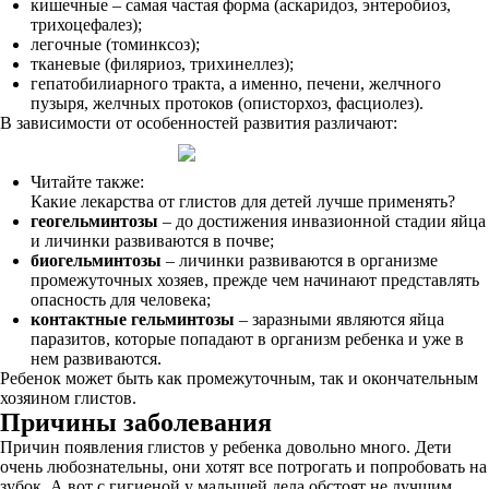
кишечные – самая частая форма (аскаридоз, энтеробиоз,
трихоцефалез);
легочные (томинксоз);
тканевые (филяриоз, трихинеллез);
гепатобилиарного тракта, а именно, печени, желчного
пузыря, желчных протоков (описторхоз, фасциолез).
В зависимости от особенностей развития различают:
Читайте также:
Какие лекарства от глистов для детей лучше применять?
геогельминтозы
– до достижения инвазионной стадии яйца
и личинки развиваются в почве;
биогельминтозы
– личинки развиваются в организме
промежуточных хозяев, прежде чем начинают представлять
опасность для человека;
контактные гельминтозы
– заразными являются яйца
паразитов, которые попадают в организм ребенка и уже в
нем развиваются.
Ребенок может быть как промежуточным, так и окончательным
хозяином глистов.
Причины заболевания
Причин появления глистов у ребенка довольно много. Дети
очень любознательны, они хотят все потрогать и попробовать на
зубок. А вот с гигиеной у малышей дела обстоят не лучшим