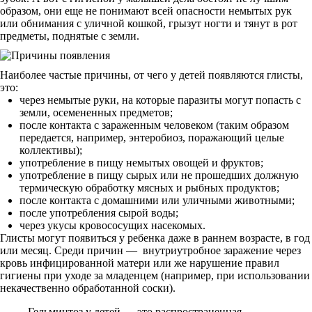
образом, они еще не понимают всей опасности немытых рук
или обнимания с уличной кошкой, грызут ногти и тянут в рот
предметы, поднятые с земли.
Наиболее частые причины, от чего у детей появляются глисты,
это:
через немытые руки, на которые паразиты могут попасть с
земли, осемененных предметов;
после контакта с зараженным человеком (таким образом
передается, например, энтеробиоз, поражающий целые
коллективы);
употребление в пищу немытых овощей и фруктов;
употребление в пищу сырых или не прошедших должную
термическую обработку мясных и рыбных продуктов;
после контакта с домашними или уличными животными;
после употребления сырой воды;
через укусы кровососущих насекомых.
Глисты могут появиться у ребенка даже в раннем возрасте, в год
или месяц. Среди причин — внутриутробное заражение через
кровь инфицированной матери или же нарушение правил
гигиены при уходе за младенцем (например, при использовании
некачественно обработанной соски).
Гельминтоз у детей — это распространенная