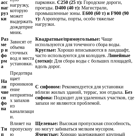
асс
парковки.
C250 (25 т):
Городские дороги,
нагрузку,
наг
проезды.
D400 (40 т):
Магистрали,
которую
руз
промышленные зоны.
E600 (60 т) и F900 (90
может
ки
т):
Аэропорты, порты, особо тяжелые
выдержать
нагрузки.
дождеприе
мник.
Раз
Квадратные/прямоугольные:
Чаще
Зависят от
ме
используются для точечного сбора воды.
объема
р и
Круглые:
Хорошо вписываются в ландшафт,
сточных
фо
часто используются для колодцев.
Линейные
вод и места
рм
(лотки):
Для сбора воды с больших площадей,
установки.
а
вдоль дорог.
Предотвра
щает
На
проникнов
ли
С сифоном:
Рекомендуется для установки
ение
чие
вблизи жилых зданий, террас, зон отдыха.
Без
неприятны
си
сифона:
Подходит для удаленных участков, где
х запахов
фо
запахи не являются проблемой.
из
на
канализаци
и.
Влияет на
Щелевые:
Высокая пропускная способность,
Ти
пропускну
но могут забиваться мелким мусором.
п
ю
Ячеистые:
Хорошо задерживают крупный