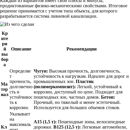
Каждый из вариантов имеет свои плюсы и минусы,
продиктованные физико-механическими свойствами. Итоговое
решение принимается с учетом типа объекта, для которого
разрабатывается система ливневой канализации.
Кр
ите
ри
й
Описание
Рекомендации
вы
бор
а
Определяе
Чугун:
Высокая прочность, долговечность,
т
устойчивость к нагрузкам. Идеален для дорог и
прочность,
промышленных зон.
Пластик
Ма
долговечно
(полимеркомпозит):
Легкий, устойчивый к
тер
сть и
коррозии, доступный по цене. Подходит для
иал
устойчивос
пешеходных зон, частных домов.
Бетон:
ть к
Прочный, но тяжелый и менее эстетичный.
коррозии.
Используется для больших объемов стоков.
Указывает
на
A15 (1,5 т):
Пешеходные зоны, велосипедные
максималь
Кл
дорожки.
B125 (12,5 т):
Легковые автомобили,
ную