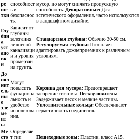
ре
способност
мусор, но могут снижать пропускную
ше
ь и
способность.
Декоративные:
Для
тки
безопаснос
эстетического оформления, часто используются
ть.
в ландшафтном дизайне.
Зависит от
Глу
глубины
бин
залегания
Стандартная глубина:
Обычно 30-50 см.
а
ливневой
Регулируемая глубина:
Позволяет
уст
канализаци
адаптировать дождеприемник к различным
ано
и и уровня
условиям.
вк
промерзан
и
ия грунта.
До
пол
Могут
нит
повысить
Корзина для мусора:
Предотвращает
ель
функциона
засорение системы.
Пескоуловитель:
ны
льность и
Задерживает песок и мелкие частицы.
е
удобство
Уплотнительные кольца:
Обеспечивают
эле
использова
герметичность соединения.
ме
ния.
нт
ы
Ме
Определяе
сто
т тип
Пешеходные зоны:
Пластик, класс A15.