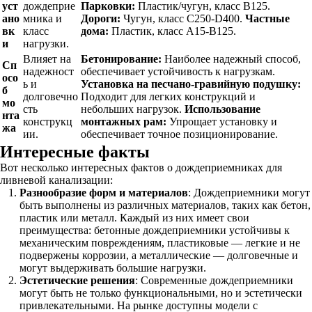
уст
дождеприе
Парковки:
Пластик/чугун, класс B125.
ано
мника и
Дороги:
Чугун, класс C250-D400.
Частные
вк
класс
дома:
Пластик, класс A15-B125.
и
нагрузки.
Влияет на
Бетонирование:
Наиболее надежный способ,
Сп
надежност
обеспечивает устойчивость к нагрузкам.
осо
ь и
Установка на песчано-гравийную подушку:
б
долговечно
Подходит для легких конструкций и
мо
сть
небольших нагрузок.
Использование
нта
конструкц
монтажных рам:
Упрощает установку и
жа
ии.
обеспечивает точное позиционирование.
Интересные факты
Вот несколько интересных фактов о дождеприемниках для
ливневой канализации:
Разнообразие форм и материалов
: Дождеприемники могут
быть выполнены из различных материалов, таких как бетон,
пластик или металл. Каждый из них имеет свои
преимущества: бетонные дождеприемники устойчивы к
механическим повреждениям, пластиковые — легкие и не
подвержены коррозии, а металлические — долговечные и
могут выдерживать большие нагрузки.
Эстетические решения
: Современные дождеприемники
могут быть не только функциональными, но и эстетически
привлекательными. На рынке доступны модели с