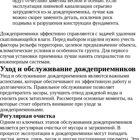
будут отчетливо заметны весной и осенью. Если
эксплуатация ливневой канализации серьезно
затрудняется из-за дождеприемника, лучше как
можно скорее заменить деталь, исключив риск
подмыва и разрушения конструкции фундамента.
Дождеприемники эффективно справляются с задачей удаления
скапливающейся влаги. Перед выбором изделия нужно учесть
факторы рельефа территории, целевое предназначение объекта,
климатические условия и особенности грунта. Для первого
случая установки приемника лучше нанять специалистов по
инженерным системам.
Уход и обслуживание дождеприемников
Уход и обслуживание дождеприемников являются важными
аспектами, которые обеспечивают их эффективную работу и
долговечность. Правильное обслуживание позволяет
предотвратить засоры, улучшить отвод дождевой воды и
снизить риск затоплений. Рассмотрим основные моменты, на
которые стоит обратить внимание при уходе за
дождеприемниками.
Регулярная очистка
Одним из ключевых этапов обслуживания дождеприемников
является регулярная очистка от мусора и загрязнений. В
процессе эксплуатации в дождеприемники могут попадать
листья, ветки, грязь, песок и другие посторонние предметы. Эти