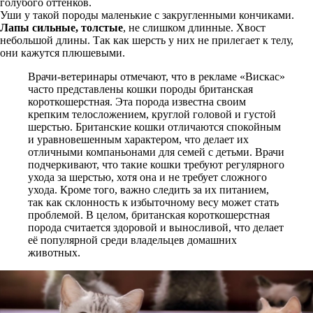
голубого оттенков.
Уши у такой породы маленькие с закругленными кончиками.
Лапы сильные, толстые
, не слишком длинные. Хвост
небольшой длины. Так как шерсть у них не прилегает к телу,
они кажутся плюшевыми.
Врачи-ветеринары отмечают, что в рекламе «Вискас»
часто представлены кошки породы британская
короткошерстная. Эта порода известна своим
крепким телосложением, круглой головой и густой
шерстью. Британские кошки отличаются спокойным
и уравновешенным характером, что делает их
отличными компаньонами для семей с детьми. Врачи
подчеркивают, что такие кошки требуют регулярного
ухода за шерстью, хотя она и не требует сложного
ухода. Кроме того, важно следить за их питанием,
так как склонность к избыточному весу может стать
проблемой. В целом, британская короткошерстная
порода считается здоровой и выносливой, что делает
её популярной среди владельцев домашних
животных.