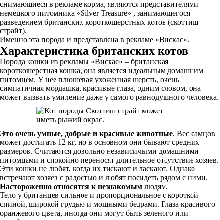
снимающиеся в рекламе корма, являются представителями
немецкого питомника «Silver Treasure» , занимающегося
разведением британских короткошерстных котов (скоттиш
страйт).
Именно эта порода и представлена в рекламе «Вискас».
Характеристика британских котов
Порода кошки из рекламы «Вискас» – британская
короткошерстная кошка, она является идеальным домашним
питомцем. У нее плюшевая ухоженная шерсть, очень
симпатичная мордашка, красивые глаза, одним словом, она
может вызвать умиление даже у самого равнодушного человека.
Это очень умные, добрые и красивые животные
. Вес самцов
может достигать 12 кг, но в основном они бывают средних
размеров. Считаются довольно независимыми домашними
питомцами и спокойно переносят длительное отсутствие хозяев.
Эти кошки не любят, когда их тискают и ласкают. Однако
встречают хозяев с радостью и любят посидеть рядом с ними.
Настороженно относятся к незнакомым
людям.
Тело у британцев сильное и пропорциональное с короткой
спиной, широкой грудью и мощными бедрами. Глаза красивого
оранжевого цвета, иногда они могут быть зеленого или