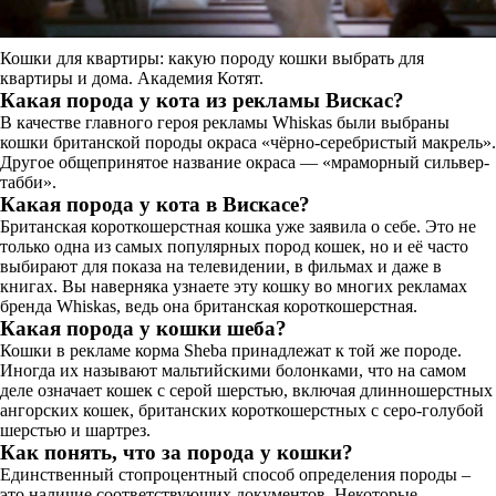
Кошки для квартиры: какую породу кошки выбрать для
квартиры и дома. Академия Котят.
Какая порода у кота из рекламы Вискас?
В качестве главного героя рекламы Whiskas были выбраны
кошки британской породы окраса «чёрно-серебристый макрель».
Другое общепринятое название окраса — «мраморный сильвер-
табби».
Какая порода у кота в Вискасе?
Британская короткошерстная кошка уже заявила о себе. Это не
только одна из самых популярных пород кошек, но и её часто
выбирают для показа на телевидении, в фильмах и даже в
книгах. Вы наверняка узнаете эту кошку во многих рекламах
бренда Whiskas, ведь она британская короткошерстная.
Какая порода у кошки шеба?
Кошки в рекламе корма Sheba принадлежат к той же породе.
Иногда их называют мальтийскими болонками, что на самом
деле означает кошек с серой шерстью, включая длинношерстных
ангорских кошек, британских короткошерстных с серо-голубой
шерстью и шартрез.
Как понять, что за порода у кошки?
Единственный стопроцентный способ определения породы –
это наличие соответствующих документов. Некоторые