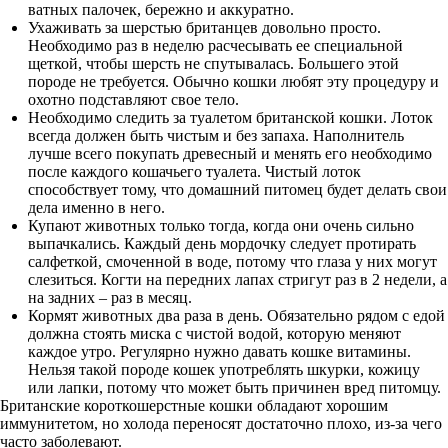
ватных палочек, бережно и аккуратно.
Ухаживать за шерстью британцев довольно просто.
Необходимо раз в неделю расчесывать ее специальной
щеткой, чтобы шерсть не спутывалась. Большего этой
породе не требуется. Обычно кошки любят эту процедуру и
охотно подставляют свое тело.
Необходимо следить за туалетом британской кошки. Лоток
всегда должен быть чистым и без запаха. Наполнитель
лучше всего покупать древесный и менять его необходимо
после каждого кошачьего туалета. Чистый лоток
способствует тому, что домашний питомец будет делать свои
дела именно в него.
Купают животных только тогда, когда они очень сильно
выпачкались. Каждый день мордочку следует протирать
салфеткой, смоченной в воде, потому что глаза у них могут
слезиться. Когти на передних лапах стригут раз в 2 недели, а
на задних – раз в месяц.
Кормят животных два раза в день. Обязательно рядом с едой
должна стоять миска с чистой водой, которую меняют
каждое утро. Регулярно нужно давать кошке витамины.
Нельзя такой породе кошек употреблять шкурки, кожицу
или лапки, потому что может быть причинен вред питомцу.
Британские короткошерстные кошки обладают хорошим
иммунитетом, но холода переносят достаточно плохо, из-за чего
часто заболевают.