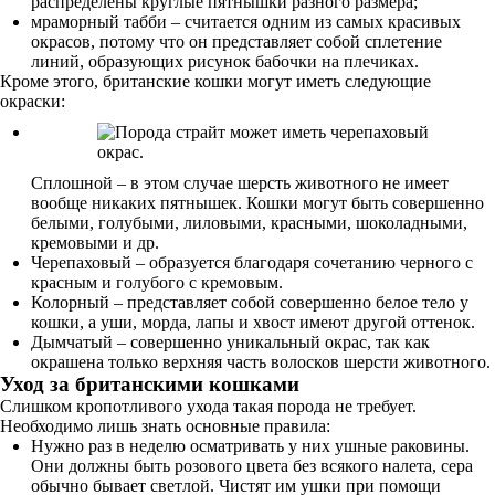
распределены круглые пятнышки разного размера;
мраморный табби – считается одним из самых красивых
окрасов, потому что он представляет собой сплетение
линий, образующих рисунок бабочки на плечиках.
Кроме этого, британские кошки могут иметь следующие
окраски:
Сплошной – в этом случае шерсть животного не имеет
вообще никаких пятнышек. Кошки могут быть совершенно
белыми, голубыми, лиловыми, красными, шоколадными,
кремовыми и др.
Черепаховый – образуется благодаря сочетанию черного с
красным и голубого с кремовым.
Колорный – представляет собой совершенно белое тело у
кошки, а уши, морда, лапы и хвост имеют другой оттенок.
Дымчатый – совершенно уникальный окрас, так как
окрашена только верхняя часть волосков шерсти животного.
Уход за британскими кошками
Слишком кропотливого ухода такая порода не требует.
Необходимо лишь знать основные правила:
Нужно раз в неделю осматривать у них ушные раковины.
Они должны быть розового цвета без всякого налета, сера
обычно бывает светлой. Чистят им ушки при помощи