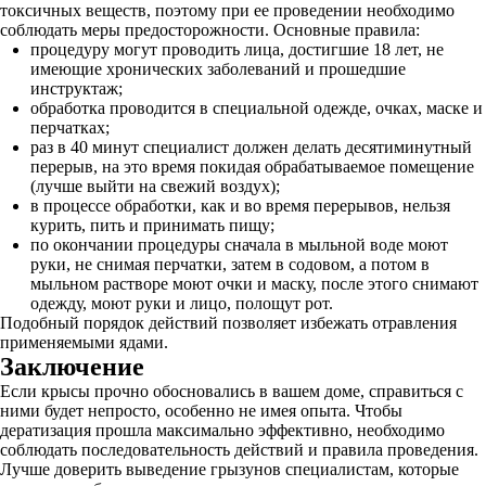
токсичных веществ, поэтому при ее проведении необходимо
соблюдать меры предосторожности. Основные правила:
процедуру могут проводить лица, достигшие 18 лет, не
имеющие хронических заболеваний и прошедшие
инструктаж;
обработка проводится в специальной одежде, очках, маске и
перчатках;
раз в 40 минут специалист должен делать десятиминутный
перерыв, на это время покидая обрабатываемое помещение
(лучше выйти на свежий воздух);
в процессе обработки, как и во время перерывов, нельзя
курить, пить и принимать пищу;
по окончании процедуры сначала в мыльной воде моют
руки, не снимая перчатки, затем в содовом, а потом в
мыльном растворе моют очки и маску, после этого снимают
одежду, моют руки и лицо, полощут рот.
Подобный порядок действий позволяет избежать отравления
применяемыми ядами.
Заключение
Если крысы прочно обосновались в вашем доме, справиться с
ними будет непросто, особенно не имея опыта. Чтобы
дератизация прошла максимально эффективно, необходимо
соблюдать последовательность действий и правила проведения.
Лучше доверить выведение грызунов специалистам, которые