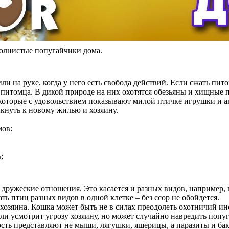
олнистые попугайчики дома.
и на руке, когда у него есть свобода действий. Если сжать пито
 питомца. В дикой природе на них охотятся обезьяны и хищные 
 которые с удовольствием показывают милой птичке игрушки и а
кнуть к новому жилью и хозяину.
мов:
;
ружеские отношения. Это касается и разных видов, например, 
ь птиц разных видов в одной клетке – без ссор не обойдется.
и хозяина. Кошка может быть не в силах преодолеть охотничий и
ли усмотрит угрозу хозяину, но может случайно навредить попуг
сть представляют не мыши, лягушки, ящерицы, а паразиты и бак