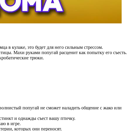
мца в кулаке, это будет для него сильным стрессом.
птицы. Махи руками попугай расценит как попытку его съесть.
кробатические трюки.
волнистый попугай не сможет наладить общение с жако или
нстинкт и однажды съест вашу птичку.
аю в игре.
терии, которых они переносят.