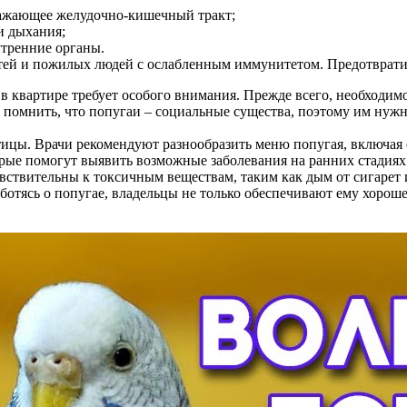
ражающее желудочно-кишечный тракт;
и дыхания;
утренние органы.
детей и пожилых людей с ослабленным иммунитетом. Предотврат
в квартире требует особого внимания. Прежде всего, необходи
о помнить, что попугаи – социальные существа, поэтому им нужн
птицы. Врачи рекомендуют разнообразить меню попугая, включая
орые помогут выявить возможные заболевания на ранних стадиях
увствительны к токсичным веществам, таким как дым от сигарет
аботясь о попугае, владельцы не только обеспечивают ему хорош