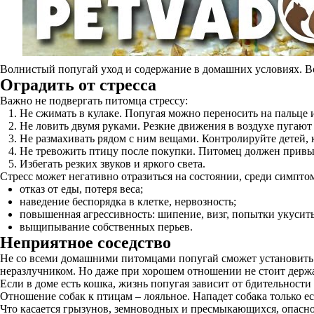
Волнистый попугай уход и содержание в домашних условиях. В
Оградить от стресса
Важно не подвергать питомца стрессу:
Не сжимать в кулаке. Попугая можно переносить на пальце ил
Не ловить двумя руками. Резкие движения в воздухе пугают
Не размахивать рядом с ним вещами. Контролируйте детей,
Не тревожить птицу после покупки. Питомец должен привы
Избегать резких звуков и яркого света.
Стресс может негативно отразиться на состоянии, среди симпто
отказ от еды, потеря веса;
наведение беспорядка в клетке, нервозность;
повышенная агрессивность: шипение, визг, попытки укусить
выщипывание собственных перьев.
Неприятное соседство
Не со всеми домашними питомцами попугай сможет установить д
неразлучником. Но даже при хорошем отношении не стоит держат
Если в доме есть кошка, жизнь попугая зависит от бдительност
Отношение собак к птицам – лояльное. Нападет собака только ес
Что касается грызунов, земноводных и пресмыкающихся, опасно