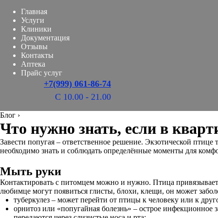
Главная
Услуги
Клиники
Документация
Отзывы
Контакты
Аптека
Прайс услуг
+7(999) 061-86-74
С 10.00 - 21.00
Блог
›
Что нужно знать, если в кварт
Завести попугая – ответственное решение. Экзотической птице т
необходимо знать и соблюдать определённые моменты для комфор
Мыть руки
Контактировать с питомцем можно и нужно. Птица привязываетс
любимце могут появиться глисты, блохи, клещи, он может заболе
туберкулез – может перейти от птицы к человеку или к дру
орнитоз или «попугайная болезнь» – острое инфекционное за
передаются через слизистые носа и рта;