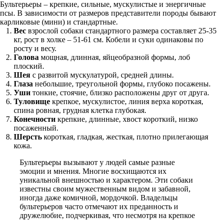
Бультерьеры – крепкие, сильные, мускулистые и энергичные
псы. В зависимости от размеров представители породы бывают
карликовые (мини) и стандартные.
Вес
взрослой собаки стандартного размера составляет 25-35
кг, рост в холке – 51-61 см. Кобели и суки одинаковы по
росту и весу.
Голова
мощная, длинная, яйцеобразной формы, лоб
плоский.
Шея
с развитой мускулатурой, средней длины.
Глаза
небольшие, треугольной формы, глубоко посажены.
Уши
тонкие, стоячие, близко расположены друг от друга.
Туловище
крепкое, мускулистое, линия верха короткая,
спина ровная, грудная клетка глубокая.
Конечности
крепкие, длинные, хвост короткий, низко
посаженный.
Шерсть
короткая, гладкая, жесткая, плотно прилегающая
кожа.
Бультерьеры вызывают у людей самые разные
эмоции и мнения. Многие восхищаются их
уникальной внешностью и характером. Эти собаки
известны своим мужественным видом и забавной,
иногда даже комичной, мордочкой. Владельцы
бультерьеров часто отмечают их преданность и
дружелюбие, подчеркивая, что несмотря на крепкое