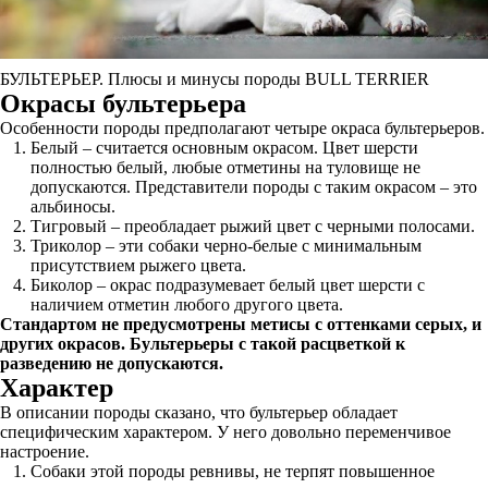
БУЛЬТЕРЬЕР. Плюсы и минусы породы BULL TERRIER
Окрасы бультерьера
Особенности породы предполагают четыре окраса бультерьеров.
Белый – cчитается основным окрасом. Цвет шерсти
полностью белый, любые отметины на туловище не
допускаются. Представители породы с таким окрасом – это
альбиносы.
Тигровый – преобладает рыжий цвет с черными полосами.
Триколор – эти собаки черно-белые с минимальным
присутствием рыжего цвета.
Биколор – окрас подразумевает белый цвет шерсти с
наличием отметин любого другого цвета.
Стандартом не предусмотрены метисы с оттенками серых, и
других окрасов. Бультерьеры с такой расцветкой к
разведению не допускаются.
Характер
В описании породы сказано, что бультерьер обладает
специфическим характером. У него довольно переменчивое
настроение.
Собаки этой породы ревнивы, не терпят повышенное