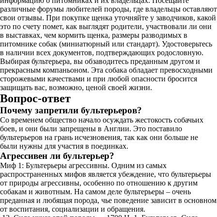
информацию о питомниках и их владельцах. Посещайте
различные форумы любителей породы, где владельцы оставляют
свои отзывы. При покупке щенка уточняйте у заводчиков, какой
это по счету помет, как выглядят родители, участвовали ли они
в выставках, чем кормить щенка, размеры разводимых в
питомнике собак (миниатюрный или стандарт). Удостоверьтесь
в наличии всех документов, подтверждающих родословную.
Выбирая бультерьера, вы обзаводитесь преданным другом и
прекрасным компаньоном. Эта собака обладает превосходными
сторожевыми качествами и при любой опасности бросится
защищать вас, возможно, ценой своей жизни.
Вопрос-ответ
Почему запретили бультерьеров?
Со временем общество начало осуждать жестокость собачьих
боев, и они были запрещены в Англии. Это поставило
бультерьеров на грань исчезновения, так как они больше не
были нужны для участия в поединках.
Агрессивен ли бультерьер?
Миф 1: Бультерьеры агрессивны. Одним из самых
распространенных мифов является убеждение, что бультерьеры
от природы агрессивны, особенно по отношению к другим
собакам и животным. На самом деле бультерьеры – очень
преданная и любящая порода, чье поведение зависит в основном
от воспитания, социализации и обращения.