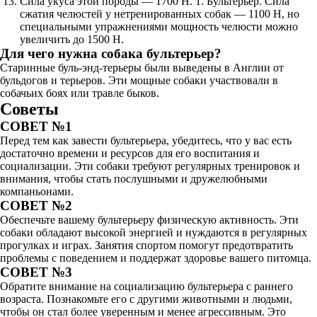
Сила укуса этой породы — 1700 Н. 1. Бультерьер. Сила
сжатия челюстей у нетренированных собак — 1100 Н, но
специальными упражнениями мощность челюсти можно
увеличить до 1500 Н.
Для чего нужна собака бультерьер?
Старинные буль-энд-терьеры были выведены в Англии от
бульдогов и терьеров. Эти мощные собаки участвовали в
собачьих боях или травле быков.
Советы
СОВЕТ №1
Перед тем как завести бультерьера, убедитесь, что у вас есть
достаточно времени и ресурсов для его воспитания и
социализации. Эти собаки требуют регулярных тренировок и
внимания, чтобы стать послушными и дружелюбными
компаньонами.
СОВЕТ №2
Обеспечьте вашему бультерьеру физическую активность. Эти
собаки обладают высокой энергией и нуждаются в регулярных
прогулках и играх. Занятия спортом помогут предотвратить
проблемы с поведением и поддержат здоровье вашего питомца.
СОВЕТ №3
Обратите внимание на социализацию бультерьера с раннего
возраста. Познакомьте его с другими животными и людьми,
чтобы он стал более уверенным и менее агрессивным. Это