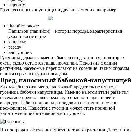
горчицу.
Едят гусеницы капустницы и другие растения, например:
Читайте также:
Папильон (папийон) – история породы, характеристики,
уход и воспитание
каперсы;
резеду;
настурцию.
Гусеницы держатся вместе, быстро поедая листья, от которых
очень скоро остаются лишь прожилки. Покончив с одним
растением, насекомые переползают на соседние, таким образом
нанося серьезный урон посадкам.
Вред, наносимый бабочкой-капустницей
Как уже было отмечено, настоящий вредитель не имаго, а
гусеница бабочки капустницы. Именно на этом этапе развития
насекомое представляет реальную опасность для полей и
огородов. Бабочки довольно плодовиты, а личинки очень
прожорливы. Нашествие гусениц может стать причиной
уничтожения значительной части урожая.
Но пострадать от гусениц могут не только растения. Дело в том,