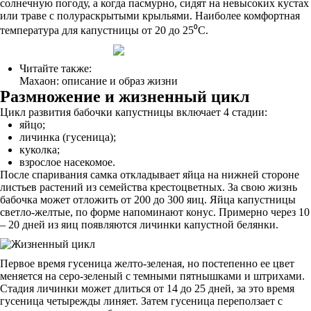
солнечную погоду, а когда пасмурно, сидят на невысоких кустах
или траве с полураскрытыми крыльями. Наиболее комфортная
температура для капустницы от 20 до 25⁰С.
Читайте также:
Махаон: описание и образ жизни
Размножение и жизненный цикл
Цикл развития бабочки капустницы включает 4 стадии:
яйцо;
личинка (гусеница);
куколка;
взрослое насекомое.
После спаривания самка откладывает яйца на нижней стороне
листьев растений из семейства крестоцветных. За свою жизнь
бабочка может отложить от 200 до 300 яиц. Яйца капустницы
светло-желтые, по форме напоминают конус. Примерно через 10
– 20 дней из яиц появляются личинки капустной белянки.
Первое время гусеница желто-зеленая, но постепенно ее цвет
меняется на серо-зеленый с темными пятнышками и штрихами.
Стадия личинки может длиться от 14 до 25 дней, за это время
гусеница четырежды линяет. Затем гусеница переползает с