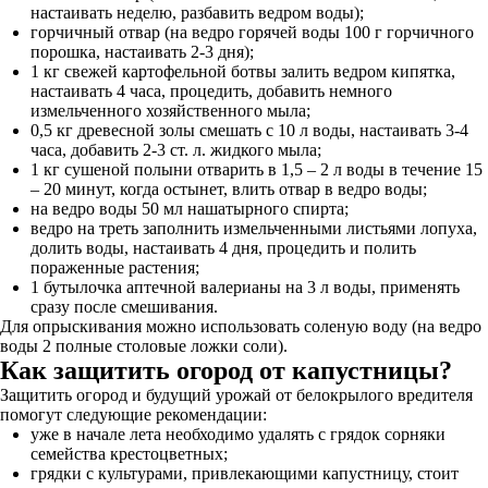
настаивать неделю, разбавить ведром воды);
горчичный отвар (на ведро горячей воды 100 г горчичного
порошка, настаивать 2-3 дня);
1 кг свежей картофельной ботвы залить ведром кипятка,
настаивать 4 часа, процедить, добавить немного
измельченного хозяйственного мыла;
0,5 кг древесной золы смешать с 10 л воды, настаивать 3-4
часа, добавить 2-3 ст. л. жидкого мыла;
1 кг сушеной полыни отварить в 1,5 – 2 л воды в течение 15
– 20 минут, когда остынет, влить отвар в ведро воды;
на ведро воды 50 мл нашатырного спирта;
ведро на треть заполнить измельченными листьями лопуха,
долить воды, настаивать 4 дня, процедить и полить
пораженные растения;
1 бутылочка аптечной валерианы на 3 л воды, применять
сразу после смешивания.
Для опрыскивания можно использовать соленую воду (на ведро
воды 2 полные столовые ложки соли).
Как защитить огород от капустницы?
Защитить огород и будущий урожай от белокрылого вредителя
помогут следующие рекомендации:
уже в начале лета необходимо удалять с грядок сорняки
семейства крестоцветных;
грядки с культурами, привлекающими капустницу, стоит