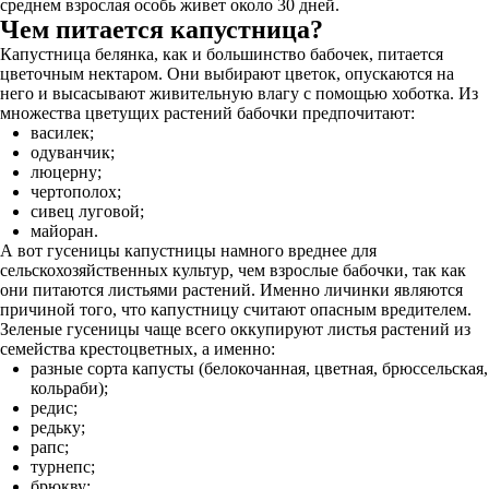
среднем взрослая особь живет около 30 дней.
Чем питается капустница?
Капустница белянка, как и большинство бабочек, питается
цветочным нектаром. Они выбирают цветок, опускаются на
него и высасывают живительную влагу с помощью хоботка. Из
множества цветущих растений бабочки предпочитают:
василек;
одуванчик;
люцерну;
чертополох;
сивец луговой;
майоран.
А вот гусеницы капустницы намного вреднее для
сельскохозяйственных культур, чем взрослые бабочки, так как
они питаются листьями растений. Именно личинки являются
причиной того, что капустницу считают опасным вредителем.
Зеленые гусеницы чаще всего оккупируют листья растений из
семейства крестоцветных, а именно:
разные сорта капусты (белокочанная, цветная, брюссельская,
кольраби);
редис;
редьку;
рапс;
турнепс;
брюкву;