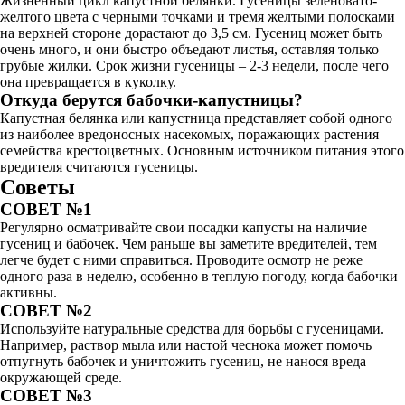
Жизненный цикл капустной белянки. Гусеницы зеленовато-
желтого цвета с черными точками и тремя желтыми полосками
на верхней стороне дорастают до 3,5 см. Гусениц может быть
очень много, и они быстро объедают листья, оставляя только
грубые жилки. Срок жизни гусеницы – 2-3 недели, после чего
она превращается в куколку.
Откуда берутся бабочки-капустницы?
Капустная белянка или капустница представляет собой одного
из наиболее вредоносных насекомых, поражающих растения
семейства крестоцветных. Основным источником питания этого
вредителя считаются гусеницы.
Советы
СОВЕТ №1
Регулярно осматривайте свои посадки капусты на наличие
гусениц и бабочек. Чем раньше вы заметите вредителей, тем
легче будет с ними справиться. Проводите осмотр не реже
одного раза в неделю, особенно в теплую погоду, когда бабочки
активны.
СОВЕТ №2
Используйте натуральные средства для борьбы с гусеницами.
Например, раствор мыла или настой чеснока может помочь
отпугнуть бабочек и уничтожить гусениц, не нанося вреда
окружающей среде.
СОВЕТ №3