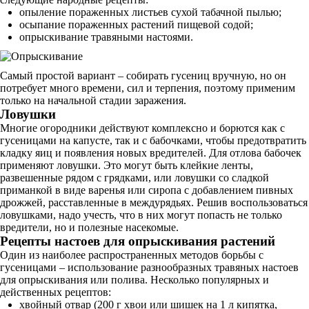
опыление пораженных листьев сухой табачной пылью;
осыпание пораженных растений пищевой содой;
опрыскивание травяными настоями.
Самый простой вариант – собирать гусениц вручную, но он
потребует много времени, сил и терпения, поэтому применим
только на начальной стадии заражения.
Ловушки
Многие огородники действуют комплексно и борются как с
гусеницами на капусте, так и с бабочками, чтобы предотвратить
кладку яиц и появления новых вредителей. Для отлова бабочек
применяют ловушки. Это могут быть клейкие ленты,
развешенные рядом с грядками, или ловушки со сладкой
приманкой в виде варенья или сиропа с добавлением пивных
дрожжей, расставленные в междурядьях. Решив воспользоваться
ловушками, надо учесть, что в них могут попасть не только
вредители, но и полезные насекомые.
Рецепты настоев для опрыскивания растений
Один из наиболее распространенных методов борьбы с
гусеницами – использование разнообразных травяных настоев
для опрыскивания или полива. Несколько популярных и
действенных рецептов:
хвойный отвар (200 г хвои или шишек на 1 л кипятка,