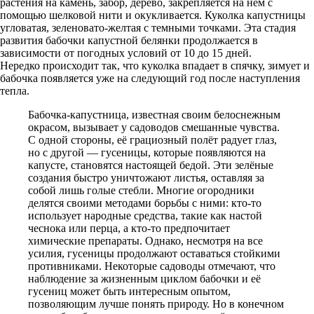
растения на камень, забор, дерево, закрепляется на нем с
помощью шелковой нити и окукливается. Куколка капустницы
угловатая, зеленовато-желтая с темными точками. Эта стадия
развития бабочки капустной белянки продолжается в
зависимости от погодных условий от 10 до 15 дней.
Нередко происходит так, что куколка впадает в спячку, зимует и
бабочка появляется уже на следующий год после наступления
тепла.
Бабочка-капустница, известная своим белоснежным
окрасом, вызывает у садоводов смешанные чувства.
С одной стороны, её грациозный полёт радует глаз,
но с другой — гусеницы, которые появляются на
капусте, становятся настоящей бедой. Эти зелёные
создания быстро уничтожают листья, оставляя за
собой лишь голые стебли. Многие огородники
делятся своими методами борьбы с ними: кто-то
использует народные средства, такие как настой
чеснока или перца, а кто-то предпочитает
химические препараты. Однако, несмотря на все
усилия, гусеницы продолжают оставаться стойкими
противниками. Некоторые садоводы отмечают, что
наблюдение за жизненным циклом бабочки и её
гусениц может быть интересным опытом,
позволяющим лучше понять природу. Но в конечном