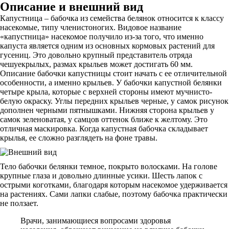
Описание и внешний вид
Капустница – бабочка из семейства белянок относится к классу
насекомые, типу членистоногих. Видовое название
«капустница» насекомое получило из-за того, что именно
капуста является одним из основных кормовых растений для
гусениц. Это довольно крупный представитель отряда
чешуекрылых, размах крыльев может достигать 60 мм.
Описание бабочки капустницы стоит начать с ее отличительной
особенности, а именно крыльев. У бабочки капустной белянки
четыре крыла, которые с верхней стороны имеют мучнисто-
белую окраску. Углы передних крыльев черные, у самок рисунок
дополнен черными пятнышками. Нижняя сторона крыльев у
самок зеленоватая, у самцов оттенок ближе к желтому. Это
отличная маскировка. Когда капустная бабочка складывает
крылья, ее сложно разглядеть на фоне травы.
Тело бабочки белянки темное, покрыто волосками. На голове
крупные глаза и довольно длинные усики. Шесть лапок с
острыми коготками, благодаря которым насекомое удерживается
на растениях. Сами лапки слабые, поэтому бабочка практически
не ползает.
Врачи, занимающиеся вопросами здоровья