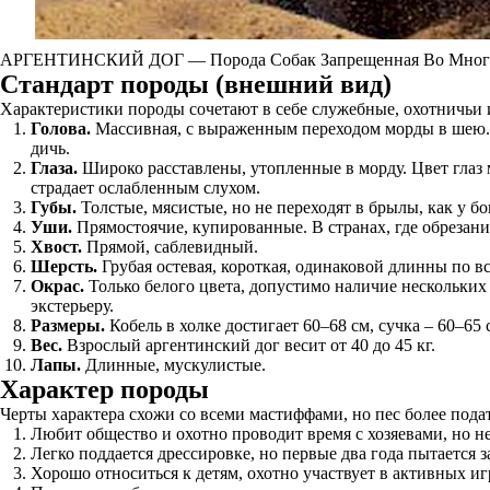
АРГЕНТИНСКИЙ ДОГ — Порода Собак Запрещенная Во Многи
Стандарт породы (внешний вид)
Характеристики породы сочетают в себе служебные, охотничьи 
Голова.
Массивная, с выраженным переходом морды в шею. 
дичь.
Глаза.
Широко расставлены, утопленные в морду. Цвет глаз м
страдает ослабленным слухом.
Губы.
Толстые, мясистые, но не переходят в брылы, как у бо
Уши.
Прямостоячие, купированные. В странах, где обрезани
Хвост.
Прямой, саблевидный.
Шерсть.
Грубая остевая, короткая, одинаковой длинны по вс
Окрас.
Только белого цвета, допустимо наличие нескольких
экстерьеру.
Размеры.
Кобель в холке достигает 60–68 см, сучка – 60–65 
Вес.
Взрослый аргентинский дог весит от 40 до 45 кг.
Лапы.
Длинные, мускулистые.
Характер породы
Черты характера схожи со всеми мастиффами, но пес более подат
Любит общество и охотно проводит время с хозяевами, но н
Легко поддается дрессировке, но первые два года пытает
Хорошо относиться к детям, охотно участвует в активных иг