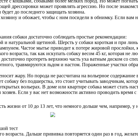
сте с кошками, собаками более мелких пород. Но может погнат
ющей дрессировки может проявлять агрессию. Но после знакомс
будет до последнего защищать хозяина.
хозяину и обожает, чтобы с ним посидели в обнимку. Если вам н
жания собаки достаточно соблюдать простые рекомендации:
й и натуральной щетиной. Шерсть у собаки короткая и при линь
шампунем. Частое мытье приводит к потере жировой прослойки, 
го возраста, так как искупать собаку весом 45 кг, которая не лю
 достаточно протереть верхнюю часть уха ватным диском со сп
вотного, травмируются льдом и настом. Пораженные участки обр
еносит жару. Но порода не рассчитана на вольерное содержание
ет собаку без подшерстка, это стоит учитывать заводчикам, кото
открытых вольерах. В доме или квартире собака может стать на
 хозяев. Если у вас нет возможности активно проводить время с 
ь жизни от 10 до 13 лет, что немного дольше чем, например, у 
шой тест
о возраста. Дальше прививка повторяется один раз в год, желат