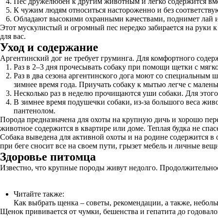
Пес дружелюбен к другим животным и легко содержится вме
К чужим людям относиться настороженно и без соответству
Обладают высокими охранными качествами, поднимет лай и 
Этот мускулистый и огромный пес нередко забирается на руки к 
для вас.
Уход и содержание
Аргентинский дог не требует груминга. Для комфортного содер
Раз в 2–3 дня прочесывать собаку при помощи щетки с мягко
Раз в два сезона аргентинского дога моют со специальным 
зимнее время года. Приучать собаку к мытью легче с маленько
Несколько раз в неделю прочищаются уши собаки. Для этого
В зимнее время подушечки собаки, из-за большого веса жи
пантенолом.
Порода предназначена для охоты на крупную дичь и хорошо пер
животное содержится в квартире или доме. Теплая будка не спас
Собака выведена для активной охоты и на родине содержится в 
при беге сносит все на своем пути, грызет мебель и личные вещи
Здоровье питомца
Известно, что крупные породы живут недолго. Продолжительност
Читайте также:
Как выбрать щенка – советы, рекомендации, а также, неболь
Щенок прививается от чумки, бешенства и гепатита до годовалог