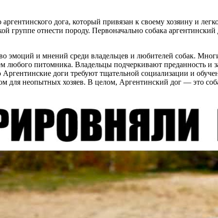
ргентинского дога, который привязан к своему хозяину и легко
й группе отнести породу. Первоначально собака аргентинский до
тво эмоций и мнений среди владельцев и любителей собак. Мно
ем любого питомника. Владельцы подчеркивают преданность и за
о Аргентинские доги требуют тщательной социализации и обучен
ом для неопытных хозяев. В целом, Аргентинский дог — это собак