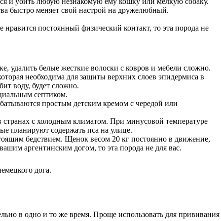
ься и убить любую незнакомую ему кошку или мелкую собаку.
тва быстро меняет свой настрой на дружелюбный.
е нравится постоянный физический контакт, то эта порода не
ке, удалить белые жесткие волоски с ковров и мебели сложно.
которая необходима для защиты верхних слоев эпидермиса в
бит воду, будет сложно.
ециальным септиком.
абатываются простым детским кремом с чередой или
 в странах с холодным климатом. При минусовой температуре
рые планируют содержать пса на улице.
стоящим бедствием. Щенок весом 20 кг постоянно в движение,
вашим аргентинским догом, то эта порода не для вас.
немецкого дога.
ельно в одно и то же время. Проще использовать для прививания