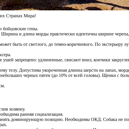
х Странах Мира!
и бойцовские гены.
Ширина и длина морды практически идентична ширине черепа, 
ожет быть от светлого, до темно-коричневого. По экстерьеру луч
ксера.
е ушей запрещено: удлиненные, свисают вниз, кончики закругле
ему телу. Допустима укороченная длинна шерсти на лапах, морде
 небольших черных пятен (до 10% от всей головы). Щенки с бол
см.
лив хозяину.
еобходима ранняя социализация.
ся занять доминирующую позицию. Необходимы ОКД. Собака не п
рах.