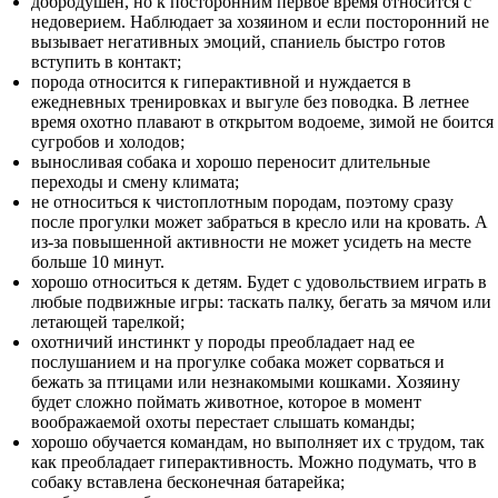
добродушен, но к посторонним первое время относится с
недоверием. Наблюдает за хозяином и если посторонний не
вызывает негативных эмоций, спаниель быстро готов
вступить в контакт;
порода относится к гиперактивной и нуждается в
ежедневных тренировках и выгуле без поводка. В летнее
время охотно плавают в открытом водоеме, зимой не боится
сугробов и холодов;
выносливая собака и хорошо переносит длительные
переходы и смену климата;
не относиться к чистоплотным породам, поэтому сразу
после прогулки может забраться в кресло или на кровать. А
из-за повышенной активности не может усидеть на месте
больше 10 минут.
хорошо относиться к детям. Будет с удовольствием играть в
любые подвижные игры: таскать палку, бегать за мячом или
летающей тарелкой;
охотничий инстинкт у породы преобладает над ее
послушанием и на прогулке собака может сорваться и
бежать за птицами или незнакомыми кошками. Хозяину
будет сложно поймать животное, которое в момент
воображаемой охоты перестает слышать команды;
хорошо обучается командам, но выполняет их с трудом, так
как преобладает гиперактивность. Можно подумать, что в
собаку вставлена бесконечная батарейка;