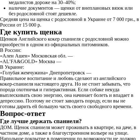
медалистов дороже на 30–40%;
наличие документов — щенки от внеплановых вязок или
без родословной стоят дешевле.
Средняя цена на щенка с родословной в Украине от 7 000 грн., в
России от 15 000 р.
Где купить щенка
Щенков Английского кокер спаниеля с родословной можно
приобрести в одном из официальных питомников.
В России:
«Ален Ашен» Московская обл. —
«AL’FA&GOLD» Москва —
В Украине:
«Голубая жемчужина» Днепропетровск —
Правильное воспитание и любовь сделают из английского
кокер-спаниеля настоящего друга. Но не стоит забывать, что
порода охотничья и гиперактивная. Если собаке некуда
выплескивать свою энергию, она начинает болеть и впадает в
депрессию. Поэтому не стоит заводить породу, если вы не
готовы дарить ей большую часть своего свободного времени.
Вопрос-ответ
Где лучше держать спаниеля?
ДОМ. Щенок спаниеля может проживать в квартире, на даче, в
частном доме, а также в благоустроенном вольере на улице.
Напольное покрытие в помещении по возможности не должно