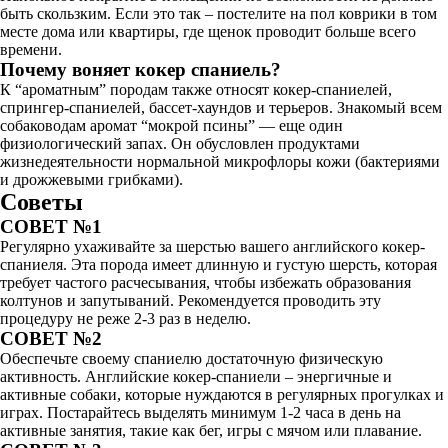
быть скользким. Если это так – постелите на пол коврики в том
месте дома или квартиры, где щенок проводит больше всего
времени.
Почему воняет кокер спаниель?
К “ароматным” породам также относят кокер-спаниелей,
спрингер-спаниелей, бассет-хаундов и терьеров. Знакомый всем
собаководам аромат “мокрой псины” — еще один
физиологический запах. Он обусловлен продуктами
жизнедеятельности нормальной микрофлоры кожи (бактериями
и дрожжевыми грибками).
Советы
СОВЕТ №1
Регулярно ухаживайте за шерстью вашего английского кокер-
спаниеля. Эта порода имеет длинную и густую шерсть, которая
требует частого расчесывания, чтобы избежать образования
колтунов и запутываний. Рекомендуется проводить эту
процедуру не реже 2-3 раз в неделю.
СОВЕТ №2
Обеспечьте своему спаниелю достаточную физическую
активность. Английские кокер-спаниели – энергичные и
активные собаки, которые нуждаются в регулярных прогулках и
играх. Постарайтесь выделять минимум 1-2 часа в день на
активные занятия, такие как бег, игры с мячом или плавание.