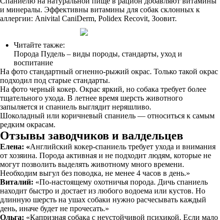
Спаниелю на натуральной пище в рацион добавляют витамины
и минералы. Эффективны витамины для собак склонных к
аллергии: Anivital CaniDerm, Polidex Recovit, Зоовит.
Читайте также:
Порода Пудель – виды породы, стандарты, уход и
воспитание
На фото стандартный огненно-рыжий окрас. Только такой окрас
подходил под старые стандарты.
На фото черный кокер. Окрас яркий, но собака требует более
тщательного ухода. В летнее время шерсть животного
запыляется и спаниель выглядит неряшливо.
Шоколадный или коричневый спаниель — относиться к самым
редким окрасам.
Отзывы заводчиков и валдельцев
Елена: «
Английский кокер-спаниель требует ухода и внимания
от хозяина. Порода активная и не подходит людям, которые не
могут позволить выделять животному много времени.
Необходим выгул без поводка, не менее 4 часов в день.»
Виталий:
«По-настоящему охотничья порода. Дичь спаниель
находит быстро и достает из любого водоема или кустов. Но
длинную шерсть на ушах собаки нужно расчесывать каждый
день, иначе будет не прочесать.»
Ольга:
«Капризная собака с неустойчивой психикой. Если мало