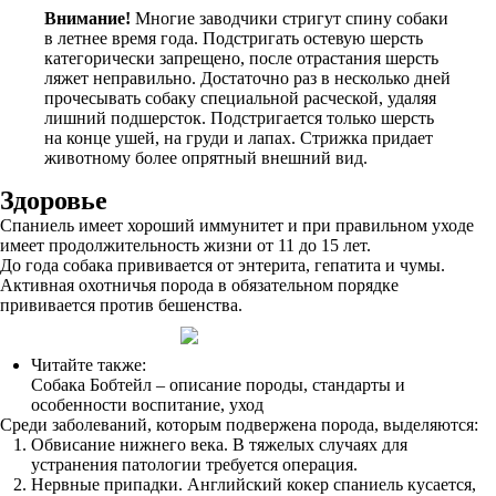
Внимание!
Многие заводчики стригут спину собаки
в летнее время года. Подстригать остевую шерсть
категорически запрещено, после отрастания шерсть
ляжет неправильно. Достаточно раз в несколько дней
прочесывать собаку специальной расческой, удаляя
лишний подшерсток. Подстригается только шерсть
на конце ушей, на груди и лапах. Стрижка придает
животному более опрятный внешний вид.
Здоровье
Спаниель имеет хороший иммунитет и при правильном уходе
имеет продолжительность жизни от 11 до 15 лет.
До года собака прививается от энтерита, гепатита и чумы.
Активная охотничья порода в обязательном порядке
прививается против бешенства.
Читайте также:
Собака Бобтейл – описание породы, стандарты и
особенности воспитание, уход
Среди заболеваний, которым подвержена порода, выделяются:
Обвисание нижнего века. В тяжелых случаях для
устранения патологии требуется операция.
Нервные припадки. Английский кокер спаниель кусается,