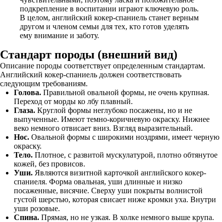
подкрепление в воспитании играют ключевую роль.
В целом, английский кокер-спаниель станет верным
другом и членом семьи для тех, кто готов уделять
ему внимание и заботу.
Стандарт породы (внешний вид)
Описание породы соответствует определенным стандартам.
Английский кокер-спаниель должен соответствовать
следующим требованиям.
Голова.
Правильной овальной формы, не очень крупная.
Переход от морды ко лбу плавный.
Глаза.
Круглой формы неглубоко посажены, но и не
выпученные. Имеют темно-коричневую окраску. Нижнее
веко немного отвисает вниз. Взгляд выразительный.
Нос.
Овальной формы с широкими ноздрями, имеет черную
окраску.
Тело.
Плотное, с развитой мускулатурой, плотно обтянутое
кожей, без провисов.
Уши.
Являются визитной карточкой английского кокер-
спаниеля. Форма овальная, уши длинные и низко
посаженные, висячие. Сверху уши покрыты волнистой
густой шерстью, которая свисает ниже кромки уха. Внутри
уши розовые.
Спина.
Прямая, но не узкая. В холке немного выше крупа.