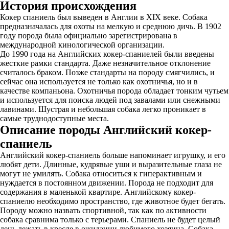
История происхождения
Кокер спаниель был выведен в Англии в XIX веке. Собака
предназначалась для охоты на мелкую и среднюю дичь. В 1902
году порода была официально зарегистрирована в
международной кинологической организации.
До 1990 года на Английских кокер-спаниелей были введены
жесткие рамки стандарта. Даже незначительное отклонение
считалось браком. Позже стандарты на породу смягчились, и
сейчас она используется не только как охотничья, но и в
качестве компаньона. Охотничья порода обладает тонким чутьем
и используется для поиска людей под завалами или снежными
лавинами. Шустрая и небольшая собака легко проникает в
самые труднодоступные места.
Описание породы Английский кокер-
спаниель
Английский кокер-спаниель больше напоминает игрушку, и его
любят дети. Длинные, кудрявые уши и выразительные глаза не
могут не умилять. Собака относиться к гиперактивным и
нуждается в постоянном движении. Порода не подходит для
содержания в маленькой квартире. Английскому кокер-
спаниелю необходимо пространство, где животное будет бегать.
Породу можно назвать спортивной, так как по активности
собака сравнима только с терьерами. Спаниель не будет целый
день лежать в кресле в ожидании любимого хозяина. Собака