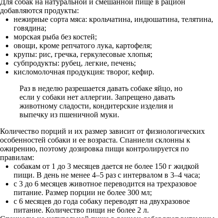
Для собак на натуральной и смешанной пище в рацион
добавляются продукты:
нежирные сорта мяса: крольчатина, индюшатина, телятина,
говядина;
морская рыба без костей;
овощи, кроме репчатого лука, картофеля;
крупы: рис, гречка, геркулесовые хлопья;
субпродукты: рубец, легкие, печень;
кисломолочная продукция: творог, кефир.
Раз в неделю разрешается давать собаке яйцо, но
если у собаки нет аллергии. Запрещено давать
животному сладости, кондитерские изделия и
выпечку из пшеничной муки.
Количество порций и их размер зависит от физиологических
особенностей собаки и ее возраста. Спаниели склонны к
ожирению, поэтому дозировка пищи контролируется по
правилам:
собакам от 1 до 3 месяцев дается не более 150 г жидкой
пищи. В день не менее 4–5 раз с интервалом в 3–4 часа;
с 3 до 6 месяцев животное переводится на трехразовое
питание. Размер порции не более 300 мл;
с 6 месяцев до года собаку переводят на двухразовое
питание. Количество пищи не более 2 л.