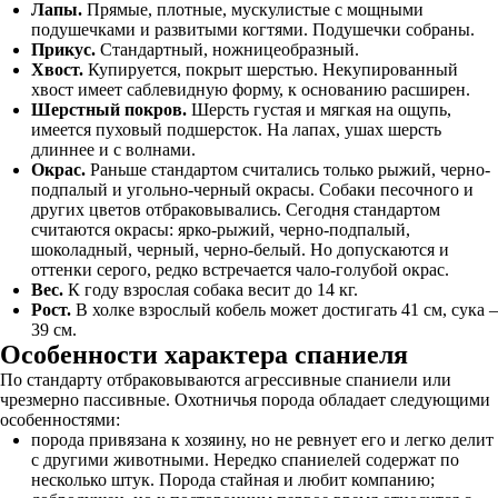
Лапы.
Прямые, плотные, мускулистые с мощными
подушечками и развитыми когтями. Подушечки собраны.
Прикус.
Стандартный, ножницеобразный.
Хвост.
Купируется, покрыт шерстью. Некупированный
хвост имеет саблевидную форму, к основанию расширен.
Шерстный покров.
Шерсть густая и мягкая на ощупь,
имеется пуховый подшерсток. На лапах, ушах шерсть
длиннее и с волнами.
Окрас.
Раньше стандартом считались только рыжий, черно-
подпалый и угольно-черный окрасы. Собаки песочного и
других цветов отбраковывались. Сегодня стандартом
считаются окрасы: ярко-рыжий, черно-подпалый,
шоколадный, черный, черно-белый. Но допускаются и
оттенки серого, редко встречается чало-голубой окрас.
Вес.
К году взрослая собака весит до 14 кг.
Рост.
В холке взрослый кобель может достигать 41 см, сука –
39 см.
Особенности характера спаниеля
По стандарту отбраковываются агрессивные спаниели или
чрезмерно пассивные. Охотничья порода обладает следующими
особенностями:
порода привязана к хозяину, но не ревнует его и легко делит
с другими животными. Нередко спаниелей содержат по
несколько штук. Порода стайная и любит компанию;