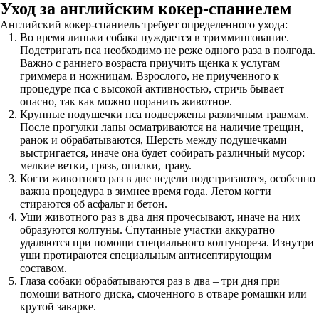
Уход за английским кокер-спаниелем
Английский кокер-спаниель требует определенного ухода:
Во время линьки собака нуждается в триммингование.
Подстригать пса необходимо не реже одного раза в полгода.
Важно с раннего возраста приучить щенка к услугам
гриммера и ножницам. Взрослого, не приученного к
процедуре пса с высокой активностью, стричь бывает
опасно, так как можно поранить животное.
Крупные подушечки пса подвержены различным травмам.
После прогулки лапы осматриваются на наличие трещин,
ранок и обрабатываются, Шерсть между подушечками
выстригается, иначе она будет собирать различный мусор:
мелкие ветки, грязь, опилки, траву.
Когти животного раз в две недели подстригаются, особенно
важна процедура в зимнее время года. Летом когти
стираются об асфальт и бетон.
Уши животного раз в два дня прочесывают, иначе на них
образуются колтуны. Спутанные участки аккуратно
удаляются при помощи специального колтунореза. Изнутри
уши протираются специальным антисептирующим
составом.
Глаза собаки обрабатываются раз в два – три дня при
помощи ватного диска, смоченного в отваре ромашки или
крутой заварке.