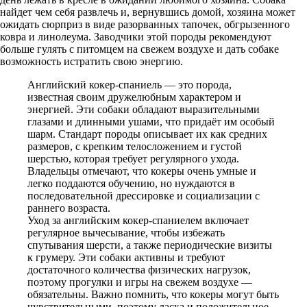
найдет чем себя развлечь и, вернувшись домой, хозяина может
ожидать сюрприз в виде разорванных тапочек, обгрызенного
ковра и линолеума. Заводчики этой породы рекомендуют
больше гулять с питомцем на свежем воздухе и дать собаке
возможность истратить свою энергию.
Английский кокер-спаниель — это порода,
известная своим дружелюбным характером и
энергией. Эти собаки обладают выразительными
глазами и длинными ушами, что придаёт им особый
шарм. Стандарт породы описывает их как средних
размеров, с крепким телосложением и густой
шерстью, которая требует регулярного ухода.
Владельцы отмечают, что кокеры очень умные и
легко поддаются обучению, но нуждаются в
последовательной дрессировке и социализации с
раннего возраста.
Уход за английским кокер-спаниелем включает
регулярное вычесывание, чтобы избежать
спутывания шерсти, а также периодические визиты
к грумеру. Эти собаки активны и требуют
достаточного количества физических нагрузок,
поэтому прогулки и игры на свежем воздухе —
обязательны. Важно помнить, что кокеры могут быть
чувствительными, поэтому ласка и положительное