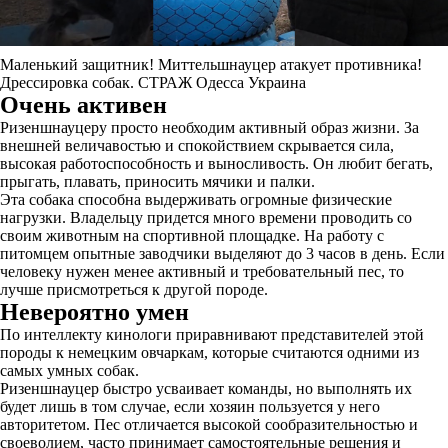
Маленький защитник! Миттельшнауцер атакует противника!
Дрессировка собак. СТРАЖ Одесса Украина
Очень активен
Ризеншнауцеру просто необходим активный образ жизни. За
внешней величавостью и спокойствием скрывается сила,
высокая работоспособность и выносливость. Он любит бегать,
прыгать, плавать, приносить мячики и палки.
Эта собака способна выдерживать огромные физические
нагрузки. Владельцу придется много времени проводить со
своим животным на спортивной площадке. На работу с
питомцем опытные заводчики выделяют до 3 часов в день. Если
человеку нужен менее активный и требовательный пес, то
лучше присмотреться к другой породе.
Невероятно умен
По интеллекту кинологи приравнивают представителей этой
породы к немецким овчаркам, которые считаются одними из
самых умных собак.
Ризеншнауцер быстро усваивает команды, но выполнять их
будет лишь в том случае, если хозяин пользуется у него
авторитетом. Пес отличается высокой сообразительностью и
своеволием, часто принимает самостоятельные решения и