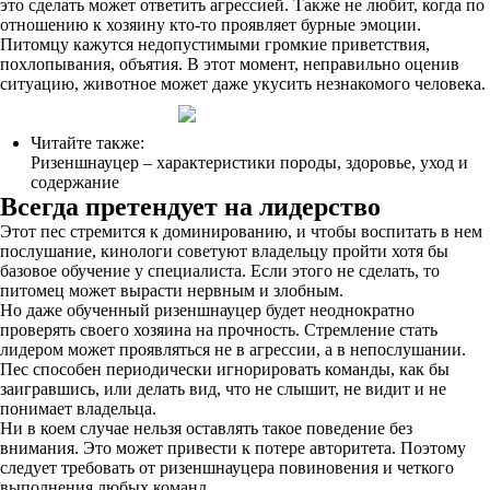
это сделать может ответить агрессией. Также не любит, когда по
отношению к хозяину кто-то проявляет бурные эмоции.
Питомцу кажутся недопустимыми громкие приветствия,
похлопывания, объятия. В этот момент, неправильно оценив
ситуацию, животное может даже укусить незнакомого человека.
Читайте также:
Ризеншнауцер – характеристики породы, здоровье, уход и
содержание
Всегда претендует на лидерство
Этот пес стремится к доминированию, и чтобы воспитать в нем
послушание, кинологи советуют владельцу пройти хотя бы
базовое обучение у специалиста. Если этого не сделать, то
питомец может вырасти нервным и злобным.
Но даже обученный ризеншнауцер будет неоднократно
проверять своего хозяина на прочность. Стремление стать
лидером может проявляться не в агрессии, а в непослушании.
Пес способен периодически игнорировать команды, как бы
заигравшись, или делать вид, что не слышит, не видит и не
понимает владельца.
Ни в коем случае нельзя оставлять такое поведение без
внимания. Это может привести к потере авторитета. Поэтому
следует требовать от ризеншнауцера повиновения и четкого
выполнения любых команд.