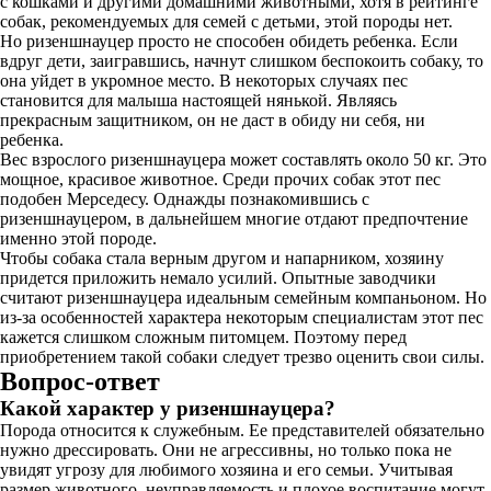
с кошками и другими домашними животными, хотя в рейтинге
собак, рекомендуемых для семей с детьми, этой породы нет.
Но ризеншнауцер просто не способен обидеть ребенка. Если
вдруг дети, заигравшись, начнут слишком беспокоить собаку, то
она уйдет в укромное место. В некоторых случаях пес
становится для малыша настоящей нянькой. Являясь
прекрасным защитником, он не даст в обиду ни себя, ни
ребенка.
Вес взрослого ризеншнауцера может составлять около 50 кг. Это
мощное, красивое животное. Среди прочих собак этот пес
подобен Мерседесу. Однажды познакомившись с
ризеншнауцером, в дальнейшем многие отдают предпочтение
именно этой породе.
Чтобы собака стала верным другом и напарником, хозяину
придется приложить немало усилий. Опытные заводчики
считают ризеншнауцера идеальным семейным компаньоном. Но
из-за особенностей характера некоторым специалистам этот пес
кажется слишком сложным питомцем. Поэтому перед
приобретением такой собаки следует трезво оценить свои силы.
Вопрос-ответ
Какой характер у ризеншнауцера?
Порода относится к служебным. Ее представителей обязательно
нужно дрессировать. Они не агрессивны, но только пока не
увидят угрозу для любимого хозяина и его семьи. Учитывая
размер животного, неуправляемость и плохое воспитание могут