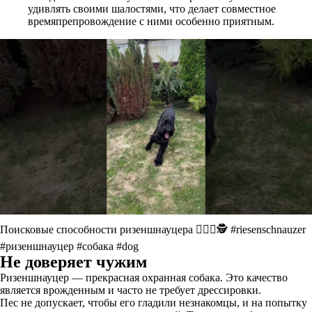
удивлять своими шалостями, что делает совместное
времяпрепровождение с ними особенно приятным.
Поисковые способности ризеншнауцера 🐕‍🦺🔎🕵️ #riesenschnauzer
#ризеншнауцер #собака #dog
Не доверяет чужим
Ризеншнауцер ― прекрасная охранная собака. Это качество
является врожденным и часто не требует дрессировки.
Пес не допускает, чтобы его гладили незнакомцы, и на попытку