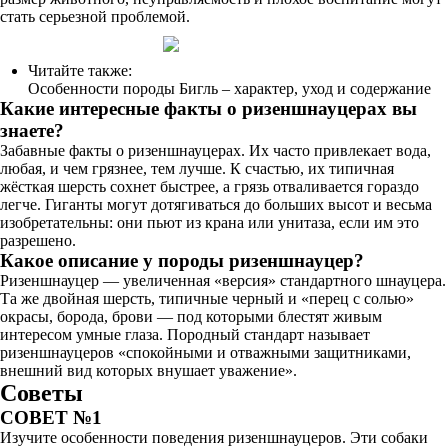
стать серьезной проблемой.
Читайте также:
Особенности породы Бигль – характер, уход и содержание
Какие интересные факты о ризеншнауцерах вы
знаете?
Забавные факты о ризеншнауцерах. Их часто привлекает вода,
любая, и чем грязнее, тем лучше. К счастью, их типичная
жёсткая шерсть сохнет быстрее, а грязь отваливается гораздо
легче. Гиганты могут дотягиваться до больших высот и весьма
изобретательны: они пьют из крана или унитаза, если им это
разрешено.
Какое описание у породы ризеншнауцер?
Ризеншнауцер — увеличенная «версия» стандартного шнауцера.
Та же двойная шерсть, типичные черный и «перец с солью»
окрасы, борода, брови — под которыми блестят живым
интересом умные глаза. Породный стандарт называет
ризеншнауцеров «спокойными и отважными защитниками,
внешний вид которых внушает уважение».
Советы
СОВЕТ №1
Изучите особенности поведения ризеншнауцеров. Эти собаки