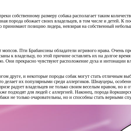
реки собственному размеру собака располагает таким количество
ная порода обожает своих владельцев, в том числе и детей. К 
ю принимают позицию лидера, невзирая на собственный небольшо
 мопсов. Пти Брабансоны обладатели игривого нрава. Очень про
ы к владельцу, по этой причине оставлять их на долгое время 
. Они прекрасно чувствуют расположение духа и интонации вл
гом друге, и некоторые породы собак могут стать отличным выб
то делает их популярными среди аллергиков. Шнауцеры, особен
зе радует владельцев не только своим веселым нравом, но и о
е подходят для людей с аллергией. Наконец, порода йоркширск
баки не только очаровательны, но и способны стать верными спут