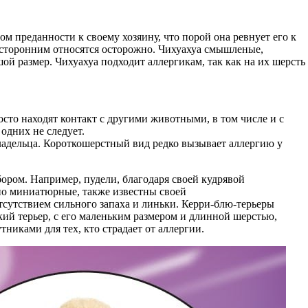
м преданности к своему хозяину, что порой она ревнует его к
посторонним относятся осторожно. Чихуахуа смышленые,
й размер. Чихуахуа подходит аллергикам, так как на их шерсть
сто находят контакт с другими животными, в том числе и с
одних не следует.
адельца. Короткошерстный вид редко вызывает аллергию у
ором. Например, пудели, благодаря своей кудрявой
но миниатюрные, также известны своей
тсутствием сильного запаха и линьки. Керри-блю-терьеры
ий терьер, с его маленьким размером и длинной шерстью,
никами для тех, кто страдает от аллергии.