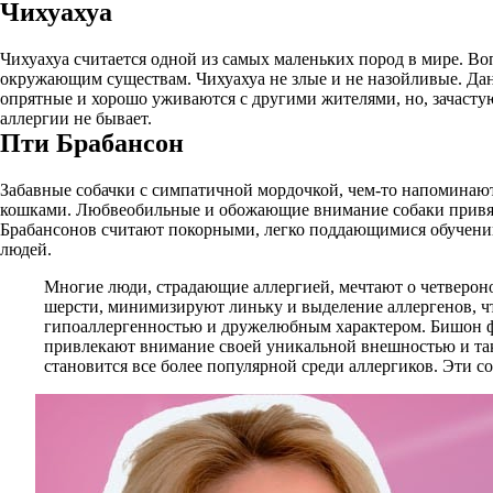
Чихуахуа
Чихуахуа считается одной из самых маленьких пород в мире. Воп
окружающим существам. Чихуахуа не злые и не назойливые. Дан
опрятные и хорошо уживаются с другими жителями, но, зачасту
аллергии не бывает.
Пти Брабансон
Забавные собачки с симпатичной мордочкой, чем-то напоминают
кошками. Любвеобильные и обожающие внимание собаки привязан
Брабансонов считают покорными, легко поддающимися обучению
людей.
Многие люди, страдающие аллергией, мечтают о четвероно
шерсти, минимизируют линьку и выделение аллергенов, ч
гипоаллергенностью и дружелюбным характером. Бишон фри
привлекают внимание своей уникальной внешностью и такж
становится все более популярной среди аллергиков. Эти со