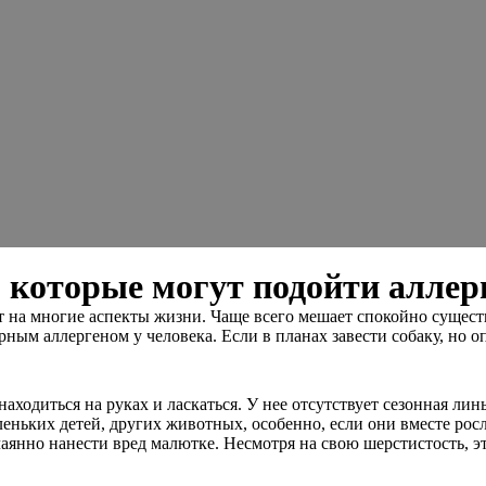
, которые могут подойти алле
 на многие аспекты жизни. Чаще всего мешает спокойно существо
ным аллергеном у человека. Если в планах завести собаку, но 
ходиться на руках и ласкаться. У нее отсутствует сезонная линь
ьких детей, других животных, особенно, если они вместе росл
ечаянно нанести вред малютке. Несмотря на свою шерстистость, э