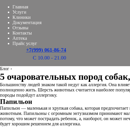
Главная
Услуги
Клиники
Документация
Отзывы
Контакты
Аптека
Прайс услуг
+7(999) 061-86-74
С 10.00 - 21.00
Блог
›
5 очаровательных пород собак
Большинству людей знаком такой недуг как аллергия. Она влияет
полноценно жить. Шерсть животных считается наиболее популяр
породы подойдут аллергику.
Папильон
Папильон — маленькая и хрупкая собака, которая предпочитает на
животным. Папильоны с огромным энтузиазмом принимают мален
потому, что может пострадать ребенок, а, наоборот, он может н
будет хорошим решением для аллергика.