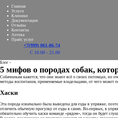
Главная
Услуги
Клиники
Документация
Отзывы
Контакты
Аптека
Прайс услуг
+7(999) 061-86-74
С 10.00 - 21.00
Блог
›
5 мифов о породах собак, кото
Собачникам кажется, что они знают всё о своих питомцах, но о
методы воспитания, применяемые владельцами, от чего может п
Хаски
Эта порода изначально была выведена для езды в упряжке, поэто
отличить обычную прогулку от езды в санях. Во-первых, в упря
обязательно обучить хаски команде «рядом», тогда он будет слуш