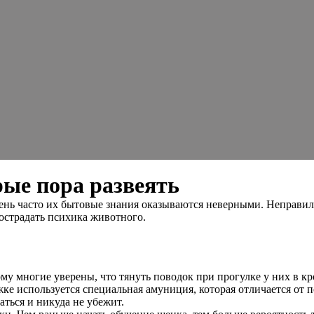
рые пора развеять
чень часто их бытовые знания оказываются неверными. Неправил
острадать психика животного.
му многие уверены, что тянуть поводок при прогулке у них в кр
жке используется специальная амуниция, которая отличается от
аться и никуда не убежит.