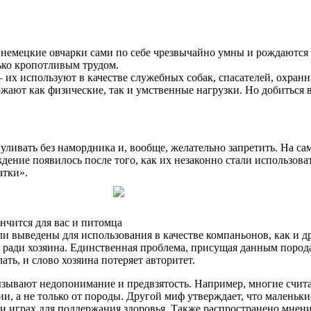
 немецкие овчарки сами по себе чрезвычайно умны и рождаются 
ько кропотливым трудом.
 их используют в качестве служебных собак, спасателей, охранн
ожают как физические, так и умственные нагрузки. Но добиться
гуливать без намордника и, вообще, желательно запретить. На са
дение появилось после того, как их незаконно стали использова
атки».
ончится для вас и питомца
и выведены для использования в качестве компаньонов, как и др
ради хозяина. Единственная проблема, присущая данным порода
ать, и слово хозяина потеряет авторитет.
зывают недопонимание и предвзятость. Например, многие счита
ции, а не только от породы. Другой миф утверждает, что маленьк
играх для поддержания здоровья. Также распространено мнение