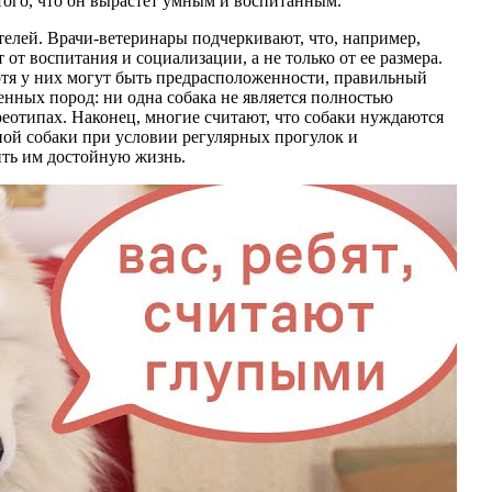
 того, что он вырастет умным и воспитанным.
телей. Врачи-ветеринары подчеркивают, что, например,
 от воспитания и социализации, а не только от ее размера.
отя у них могут быть предрасположенности, правильный
енных пород: ни одна собака не является полностью
реотипах. Наконец, многие считают, что собаки нуждаются
ной собаки при условии регулярных прогулок и
ить им достойную жизнь.