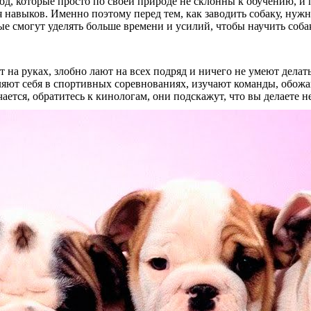
од, которые просто по своей природе не склонны к обучению, и
я навыков. Именно поэтому перед тем, как заводить собаку, нуж
е смогут уделять больше времени и усилий, чтобы научить соба
 на руках, злобно лают на всех подряд и ничего не умеют делат
ляют себя в спортивных соревнованиях, изучают команды, обож
ается, обратитесь к кинологам, они подскажут, что вы делаете не