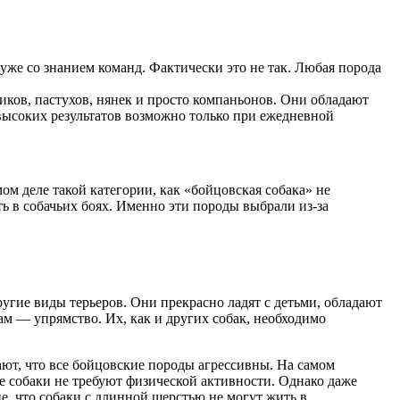
уже со знанием команд. Фактически это не так. Любая порода
иков, пастухов, нянек и просто компаньонов. Они обладают
 высоких результатов возможно только при ежедневной
мом деле такой категории, как «бойцовская собака» не
ть в собачьих боях. Именно эти породы выбрали из-за
угие виды терьеров. Они прекрасно ладят с детьми, обладают
м — упрямство. Их, как и других собак, необходимо
ют, что все бойцовские породы агрессивны. На самом
ие собаки не требуют физической активности. Однако даже
, что собаки с длинной шерстью не могут жить в