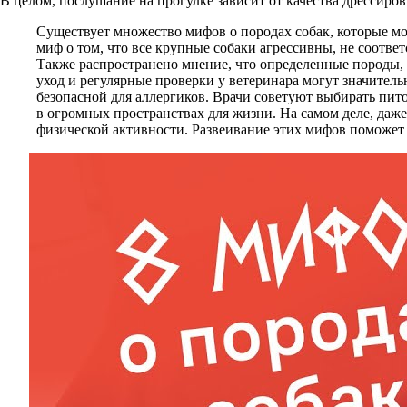
В целом, послушание на прогулке зависит от качества дрессиро
Существует множество мифов о породах собак, которые мо
миф о том, что все крупные собаки агрессивны, не соответс
Также распространено мнение, что определенные породы, 
уход и регулярные проверки у ветеринара могут значитель
безопасной для аллергиков. Врачи советуют выбирать пито
в огромных пространствах для жизни. На самом деле, даж
физической активности. Развеивание этих мифов поможет 