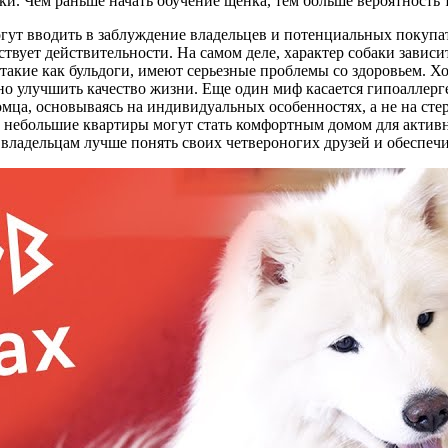
вки. Чем раньше начать обучение щенка, тем больше вероятность
гут вводить в заблуждение владельцев и потенциальных покупа
твует действительности. На самом деле, характер собаки зависит
такие как бульдоги, имеют серьезные проблемы со здоровьем. Х
но улучшить качество жизни. Еще один миф касается гипоаллерг
мца, основываясь на индивидуальных особенностях, а не на сте
е небольшие квартиры могут стать комфортным домом для актив
владельцам лучше понять своих четвероногих друзей и обеспеч