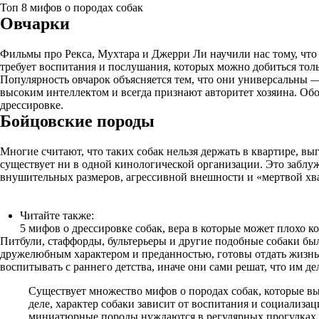
Топ 8 мифов о породах собак
Овчарки
Фильмы про Рекса, Мухтара и Джерри Ли научили нас тому, что
требует воспитания и послушания, которых можно добиться тол
Популярность овчарок объясняется тем, что они универсальны —
высоким интеллектом и всегда признают авторитет хозяина. Об
дрессировке.
Бойцовские породы
Многие считают, что таких собак нельзя держать в квартире, вы
существует ни в одной кинологической организации. Это заблуж
внушительных размеров, агрессивной внешности и «мертвой хв
Читайте также:
5 мифов о дрессировке собак, вера в которые может плохо к
Питбули, стаффорды, бультерьеры и другие подобные собаки был
дружелюбным характером и преданностью, готовы отдать жизнь 
воспитывать с раннего детства, иначе они сами решат, что им дел
Существует множество мифов о породах собак, которые вы
деле, характер собаки зависит от воспитания и социализа
миниатюрные породы нуждаются в регулярных прогулках и 