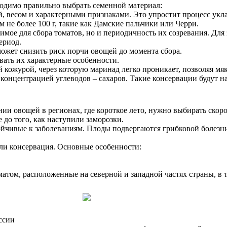
ходимо правильно выбрать семенной материал:
й, весом и характерными признаками. Это упростит процесс укл
не более 100 г, такие как Дамские пальчики или Черри.
имое для сбора томатов, но и периодичность их созревания. Для
ериод.
ожет снизить риск порчи овощей до момента сбора.
вать их характерные особенности.
 кожурой, через которую маринад легко проникает, позволяя мяк
 концентрацией углеводов – сахаров. Такие консервации будут
ии овощей в регионах, где короткое лето, нужно выбирать ско
до того, как наступили заморозки.
ойчивые к заболеваниям. Плоды подвергаются грибковой болезни
ли консервация. Основные особенности:
том, расположенные на северной и западной частях страны, в т
ссии