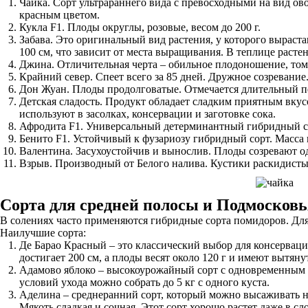
Чайка. Сорт ультрараннего вида с превосходными на вид 
красным цветом.
Кукла F1. Плоды округлы, розовые, весом до 200 г.
Забава. Это оригинальный вид растения, у которого выраст
100 см, что зависит от места выращивания. В теплице растен
Джина. Отличительная черта – обильное плодоношение, том
Крайний север. Спеет всего за 85 дней. Дружное созревание.
Дон Жуан. Плоды продолговатые. Отмечается длительный пе
Детская сладость. Продукт обладает сладким приятным вку
используют в засолках, консервации и заготовке сока.
Афродита F1. Универсальный детерминантный гибридный сорт
Бенито F1. Устойчивый к фузариозу гибридный сорт. Масса 
Валентина. Засухоустойчив и вынослив. Плоды созревают од
Взрыв. Производный от Белого налива. Кустики раскидистые.
Сорта для средней полосы и Подмосковь
В солениях часто применяются гибридные сорта помидоров. Для
Наилучшие сорта:
Де Барао Красный – это классический выбор для консервац
достигает 200 см, а плоды весят около 120 г и имеют вытяну
Адамово яблоко – высокоурожайный сорт с одновременным с
условий ухода можно собрать до 5 кг с одного куста.
Аделина – среднеранний сорт, который можно высаживать н
Мякоть сладкая и сочная. Этот сорт хорошо растет даже в с