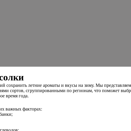
асолки
 сохранить летние ароматы и вкусы на зиму. Мы представляем 3
ниями сортов, сгруппированными по регионам, что поможет выб
ое время года.
их важных факторах:
банки;
глеводов;