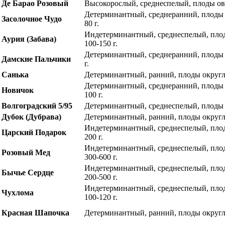
Де Барао Розовый
Высокорослый, среднеспелый, плоды ова
Детерминантный, среднеранний, плоды 
Засолочное Чудо
80 г.
Индетерминантный, среднеспелый, плод
Аурия (Забава)
100-150 г.
Детерминантный, среднеранний, плоды 
Дамские Пальчики
г.
Санька
Детерминантный, ранний, плоды округлы
Детерминантный, среднеранний, плоды 
Новичок
100 г.
Волгоградский 5/95
Детерминантный, среднеспелый, плоды о
Дубок (Дубрава)
Детерминантный, ранний, плоды округлы
Индетерминантный, среднеспелый, плод
Царский Подарок
200 г.
Индетерминантный, среднеспелый, плод
Розовый Мед
300-600 г.
Индетерминантный, среднеспелый, плод
Бычье Сердце
200-500 г.
Индетерминантный, среднеспелый, плод
Чухлома
100-120 г.
Красная Шапочка
Детерминантный, ранний, плоды округлы