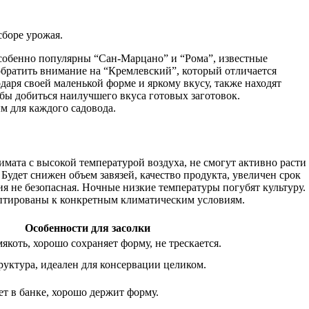
сборе урожая.
 особенно популярны “Сан-Марцано” и “Рома”, известные
обратить внимание на “Кремлевский”, который отличается
даря своей маленькой форме и яркому вкусу, также находят
бы добиться наилучшего вкуса готовых заготовок.
м для каждого садовода.
мата с высокой температурой воздуха, не смогут активно расти
Будет снижен объем завязей, качество продукта, увеличен срок
я не безопасная. Ночные низкие температуры погубят культуру.
аптированы к конкретным климатическим условиям.
Особенности для засолки
якоть, хорошо сохраняет форму, не трескается.
руктура, идеален для консервации целиком.
т в банке, хорошо держит форму.