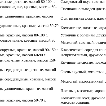
льные, розовые, массой 80-100 г.
Сладковатый вкус, плотная 
сливовидные, красные, массой 60-
Специально выведен для зас
ы удлиненные, красные, массой
Оригинальная форма, плотн
удлиненные, красные, массой 50-70
Компактные, плотные, идеа
е, красные, массой 80-100 г.
Устойчив к болезням, друж
сливовидные, красные, массой 80-
Мясистый, плотный, отличн
круглые, красные, массой 90-150 г.
Классический сорт для кон
е, красные, массой 60-90 г.
Неприхотливый, дружное со
ы округлые, красные, массой 150-
Крупные, мясистые, подход
ы сердцевидные, розовые, массой
Очень вкусный, мясистый, 
ы сердцевидные, красные, массой
Мясистый, малосемянный, д
ы удлиненные, красные, массой
Плотные, мясистые, хорошо
Компактный куст, дружное 
е, красные, массой 50-70 г.
консервирования.