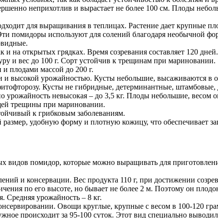
ршенно неприхотлив и вырастает не более 100 см. Плоды неболь
дходит для выращивания в теплицах. Растение дает крупные пл
Эти помидоры используют для солений благодаря необычной фо
овидные.
к и на открытых грядках. Время созревания составляет 120 дней
ру и вес до 100 г. Сорт устойчив к трещинам при мариновании.
и плодами массой до 200 г.
и и высокой урожайностью. Кусты небольшие, высаживаются в о
фитофторозу. Кусты не гибридные, детерминантные, штамбовые, 
но урожайность невысокая – до 3,5 кг. Плоды небольшие, весом 
щей трещины при мариновании.
тойчивый к грибковым заболеваниям.
размер, удобную форму и плотную кожицу, что обеспечивает за
ых видов помидор, которые можно выращивать для приготовления
лений и консервации. Вес продукта 110 г, при достижении созре
ичения по его высоте, но бывает не более 2 м. Поэтому он плод
. Средняя урожайность – 8 кг.
онсервировании. Овощи круглые, крупные с весом в 100-120 гра
ружное происходит за 95-100 суток. Этот вид специально выводи