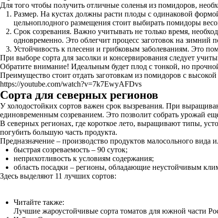
Для того чтобы получить отличные соленья из помидоров, необ
Размер. На кустах должны расти плоды с одинаковой формо
цельноплодного размещения стоит выбирать помидоры весом 
Срок созревания. Важно учитывать не только время, необход
одновременно. Это облегчит процесс заготовок на зимний п
Устойчивость к плесени и грибковым заболеваниям. Это пом
При выборе сорта для засолки и консервирования следует учиты
Обратите внимание! Идеальным будет плод с тонкой, но прочной
Преимущество стоит отдать заготовкам из помидоров с высокой
https://youtube.com/watch?v=7k7EwyAFDvs
Сорта для северных регионов
У холодостойких сортов важен срок вызревания. При выращиван
единовременным созреванием. Это позволит собрать урожай еще 
В северных регионах, где короткое лето, выращивают типы, уст
погубить большую часть продукта.
Предназначение – производство продуктов малосольного вида и
быстрая созреваемость – 90 суток;
неприхотливость к условиям содержания;
область посадки – регионы, обладающие неустойчивым клима
Здесь выделяют 11 лучших сортов:
Читайте также:
Лучшие жароустойчивые сорта томатов для южной части Ро