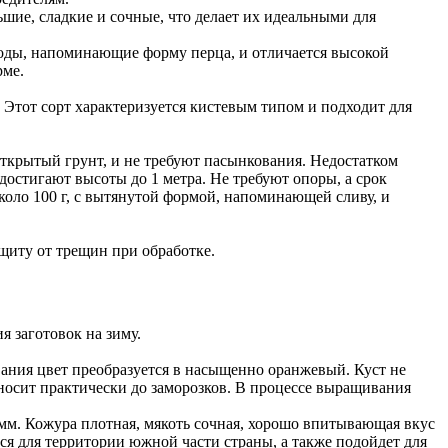
шие, сладкие и сочные, что делает их идеальными для
оды, напоминающие форму перца, и отличается высокой
рме.
. Этот сорт характеризуется кистевым типом и подходит для
ткрытый грунт, и не требуют пасынкования. Недостатком
достигают высоты до 1 метра. Не требуют опоры, а срок
около 100 г, с вытянутой формой, напоминающей сливу, и
щиту от трещин при обработке.
 заготовок на зиму.
вания цвет преобразуется в насыщенно оранжевый. Куст не
оносит практически до заморозков. В процессе выращивания
мм. Кожура плотная, мякоть сочная, хорошо впитывающая вкус
лся для территории южной части страны, а также подойдет для