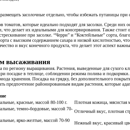
 размещать засолочные отдельно, чтобы избежать путаницы при 
ов томатов, которые идеально подходят для засолки. Среди них
, что делает их идеальными для консервирования. Также стоит 
трескивание при засолке. “Черри” и “Коктейльные” сорта, благо
орта с высоким содержанием сахара и низкой кислотностью, что
чество и вкус конечного продукта, что делает этот аспект важны
ам высаживания
 по региону выращивания. Растения, выведенные для сухого кли
при посадке в теплице, соблюдении режима полива и подкормки. 
ода хранения. Посадка на грядку, без дополнительного покрыти
ать предпочтение районированным видам растения, которые ад
ние
льные, красные, массой 80-100 г.
Плотная кожица, мясистая м
альные, темно-бордовые, массой 70-
Отличный вкус, плотная ст
льные, ярко-желтые, массой 70-90
Нежный вкус, красивый цве