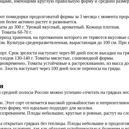
овощами, имеющими круглую правильную форму и средний разме
ают помидорки продолговатой формы за 3 месяца с момента прор
ие более активно растет и развивается.
аты до 300 г. Урожай вкусный, ароматный. Кожица плотная.
 Томаты 60-70 г.
риод хранения, на протяжении которого не теряются вкусовые с
сом. Культура среднеразветвленная, вырастающая до 100 см. Пр
. Срок зрелости наступает через 80 дней после высадки на гр
плодов 130-140 г. Томаты мясистые, сливовидной формы.
новременно. Томаты устойчивые к растрескиванию, из масса дос
 Злость наступает через 100 дней после переносы на гряды.
я
 средней полосы России можно успешно сочетать на грядках нес
ии. Этот сорт отличается высокой урожайностью и неприхотливо
тую форму, что идеально подходит для засолки.
озреванием. Плоды небольшие, круглые и ровные, растут на сл
а открытых грядках без теплицы. Плоды небольшие и продолгов
ложных условиях, так как обладает устойчивостью к болезням и в