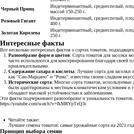
Индетерминантный, среднеспелый, плод
Черный Принц
массой 150-250 г.
Индетерминантный, среднеспелый, плод
Розовый Гигант
400 г.
Индетерминантный, среднеспелый, плод
Золотая Королева
250 г.
Интересные факты
Вот несколько интересных фактов о сортах томатов, подходящих 
Разнообразие форм и цветов
: Сорта томатов для засолки м
часто используются для консервирования благодаря своей п
привлекательными.
Содержание сахара и кислоты
: Лучшие сорта для засолки
как “Сан-Марцано” и “Рома”, известны своим сладким вкусо
Исторические сорта
: Многие сорта томатов, используемые
были адаптированы к местным климатическим условиям и тр
обладают высокой устойчивостью к заболеваниям.
Эти факты подчеркивают разнообразие и уникальность томатов, 
https://youtube.com/watch?v=fkMRYpTzQ3c
Читайте также:
Лучшие семена томатов: самые урожайные сорта на 2021 год
Принцип выбора семян