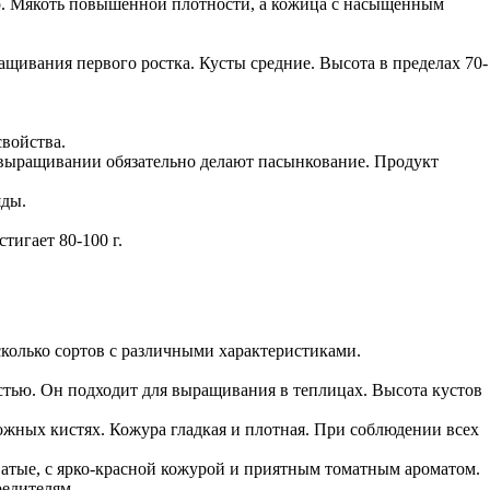
р. Мякоть повышенной плотности, а кожица с насыщенным
ащивания первого ростка. Кусты средние. Высота в пределах 70-
войства.
и выращивании обязательно делают пасынкование. Продукт
яды.
тигает 80-100 г.
колько сортов с различными характеристиками.
стью. Он подходит для выращивания в теплицах. Высота кустов
ожных кистях. Кожура гладкая и плотная. При соблюдении всех
атые, с ярко-красной кожурой и приятным томатным ароматом.
редителям.