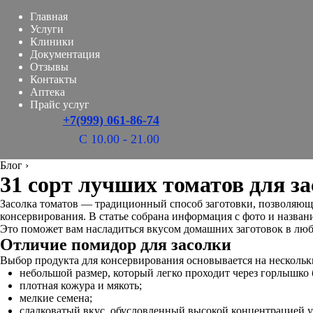
Главная
Услуги
Клиники
Документация
Отзывы
Контакты
Аптека
Прайс услуг
+7(999) 061-86-74
С 10.00 - 21.00
Блог
›
31 сорт лучших томатов для з
Засолка томатов — традиционный способ заготовки, позволяющий
консервирования. В статье собрана информация с фото и назва
Это поможет вам насладиться вкусом домашних заготовок в люб
Отличие помидор для засолки
Выбор продукта для консервирования основывается на нескольк
небольшой размер, который легко проходит через горлышко 
плотная кожура и мякоть;
мелкие семена;
сладковатый вкус, обусловленный высокой концентрацией у