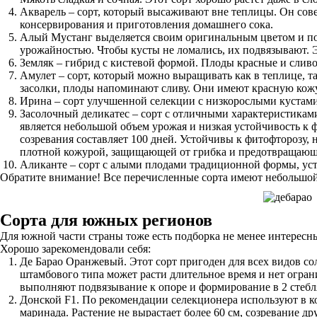
Акварель – сорт, который высаживают вне теплицы. Он сове
консервирования и приготовления домашнего сока.
Алый Мустанг выделяется своим оригинальным цветом и по
урожайностью. Чтобы кусты не ломались, их подвязывают. 
Земляк – гибрид с кистевой формой. Плоды красные и слив
Амулет – сорт, который можно выращивать как в теплице, та
засолки, плоды напоминают сливу. Они имеют красную кожу
Ирина – сорт улучшенной селекции с низкорослыми кустами 
Засолочный деликатес – сорт с отличными характеристикам
является небольшой объем урожая и низкая устойчивость к 
созревания составляет 100 дней. Устойчивы к фитофторозу, 
плотной кожурой, защищающей от грибка и предотвращаю
Аликанте – сорт с алыми плодами традиционной формы, ус
Обратите внимание! Все перечисленные сорта имеют небольшой 
Сорта для южных регионов
Для южной части страны тоже есть подборка не менее интересн
Хорошо зарекомендовали себя:
Де Барао Оранжевый. Этот сорт пригоден для всех видов со
штамбового типа может расти длительное время и нет огран
выполняют подвязывание к опоре и формирование в 2 стебля
Донской F1. По рекомендации селекционера используют в к
маринада. Растение не вырастает более 60 см, созревание д