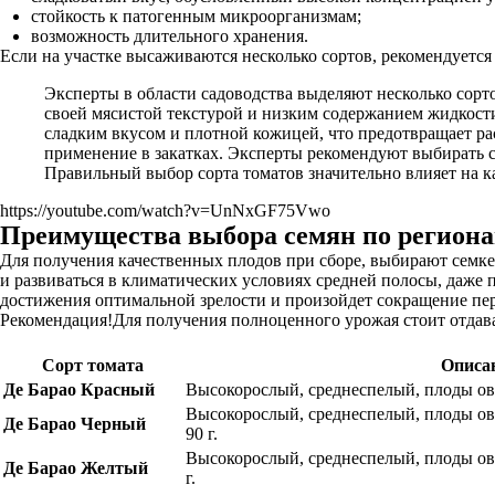
стойкость к патогенным микроорганизмам;
возможность длительного хранения.
Если на участке высаживаются несколько сортов, рекомендуется
Эксперты в области садоводства выделяют несколько сорт
своей мясистой текстурой и низким содержанием жидкости
сладким вкусом и плотной кожицей, что предотвращает рас
применение в закатках. Эксперты рекомендуют выбирать с
Правильный выбор сорта томатов значительно влияет на ка
https://youtube.com/watch?v=UnNxGF75Vwo
Преимущества выбора семян по регион
Для получения качественных плодов при сборе, выбирают семкеа
и развиваться в климатических условиях средней полосы, даже 
достижения оптимальной зрелости и произойдет сокращение пери
Рекомендация!Для получения полноценного урожая стоит отдав
Сорт томата
Описа
Де Барао Красный
Высокорослый, среднеспелый, плоды ова
Высокорослый, среднеспелый, плоды ов
Де Барао Черный
90 г.
Высокорослый, среднеспелый, плоды ова
Де Барао Желтый
г.