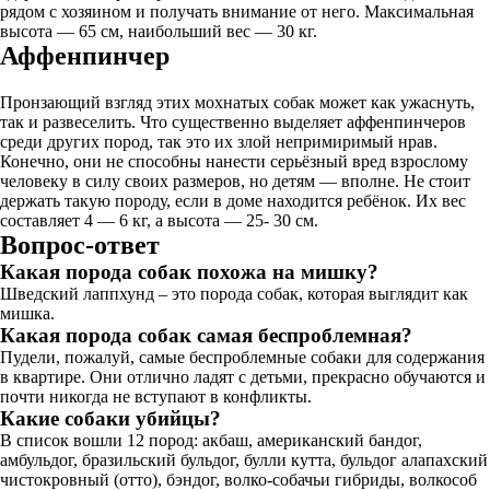
рядом с хозяином и получать внимание от него. Максимальная
высота — 65 см, наибольший вес — 30 кг.
Аффенпинчер
Пронзающий взгляд этих мохнатых собак может как ужаснуть,
так и развеселить. Что существенно выделяет аффенпинчеров
среди других пород, так это их злой непримиримый нрав.
Конечно, они не способны нанести серьёзный вред взрослому
человеку в силу своих размеров, но детям — вполне. Не стоит
держать такую породу, если в доме находится ребёнок. Их вес
составляет 4 — 6 кг, а высота — 25- 30 см.
Вопрос-ответ
Какая порода собак похожа на мишку?
Шведский лаппхунд – это порода собак, которая выглядит как
мишка.
Какая порода собак самая беспроблемная?
Пудели, пожалуй, самые беспроблемные собаки для содержания
в квартире. Они отлично ладят с детьми, прекрасно обучаются и
почти никогда не вступают в конфликты.
Какие собаки убийцы?
В список вошли 12 пород: акбаш, американский бандог,
амбульдог, бразильский бульдог, булли кутта, бульдог алапахский
чистокровный (отто), бэндог, волко-собачьи гибриды, волкособ