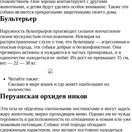
спокойствием. Они хорошо контактируют с другими
животными, а детям будут уделять особое внимание. Также эти
собаки являются прекрасными защитниками своего дома.
Бультерьер
Наружность бультерьеров производит сильное впечатление
своим мускулистым телосложением. Невзирая на
распространенные слухи о том, что бультерьер — агрессивная и
опасная порода, эти собаки добрые и бесконфликтные. Они
чрезмерно активны и нуждаются в частых тренировках, и в
одиночестве находиться не любят. Их рост не превышает 35 см,
вес — 22 — 38 кг.
Читайте также:
Сколько в мире кошек и где живет наибольшее их
количество
Перуанская орхидея инков
Эти псы не обделены охотничьими инстинктами и могут задать
жару животным, мирно проходящим мимо. Однако им не чужда
терпимость и расположенность по отношению к новым или уже
знакомым питомцам. Собаки этой породы обладают
сдержанным характером, они желают постоянно находиться