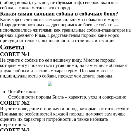
(гибрид волка), гуль дог, питбульмастиф, северокавказская
собака, а также метисы этих пород.
Какая самая сильная собака в собачьих боях?
Кане-корсо считаются самыми сильными собаками в мире.
Прародители которых — древнеримские боевые собаки —
использовались жителями как травильные собаки-гладиаторы на
аренах Древнего Рима. Представителям породы кане-корсо
присущи интеллект, выносливость и отличная интуиция.
Советы
СОВЕТ №1
Не судите о собаке по её внешнему виду. Многие породы,
которые могут показаться пугающими, на самом деле обладают
дружелюбным и ласковым характером. Познакомьтесь с
индивидуальностью собаки, прежде чем делать выводы.
Читайте также:
Особенности породы Бигль – характер, уход и содержание
СОВЕТ №2
Изучите поведение и привычки пород, которые вас интересуют.
Понимание особенностей каждой породы поможет вам лучше
оценить их характер и потребности, а также избежать
стереотипов.
СОВЕТ №3