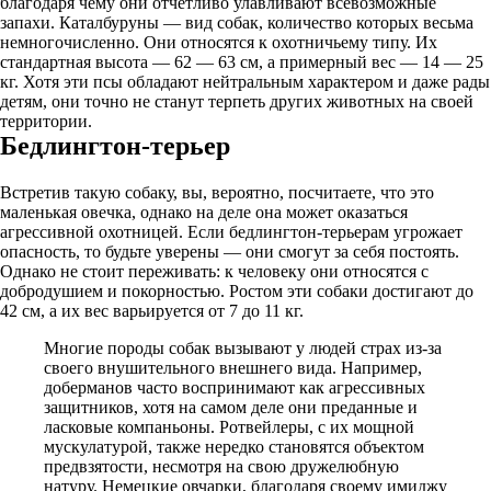
благодаря чему они отчётливо улавливают всевозможные
запахи. Каталбуруны — вид собак, количество которых весьма
немногочисленно. Они относятся к охотничьему типу. Их
стандартная высота — 62 — 63 см, а примерный вес — 14 — 25
кг. Хотя эти псы обладают нейтральным характером и даже рады
детям, они точно не станут терпеть других животных на своей
территории.
Бедлингтон-терьер
Встретив такую собаку, вы, вероятно, посчитаете, что это
маленькая овечка, однако на деле она может оказаться
агрессивной охотницей. Если бедлингтон-терьерам угрожает
опасность, то будьте уверены — они смогут за себя постоять.
Однако не стоит переживать: к человеку они относятся с
добродушием и покорностью. Ростом эти собаки достигают до
42 см, а их вес варьируется от 7 до 11 кг.
Многие породы собак вызывают у людей страх из-за
своего внушительного внешнего вида. Например,
доберманов часто воспринимают как агрессивных
защитников, хотя на самом деле они преданные и
ласковые компаньоны. Ротвейлеры, с их мощной
мускулатурой, также нередко становятся объектом
предвзятости, несмотря на свою дружелюбную
натуру. Немецкие овчарки, благодаря своему имиджу