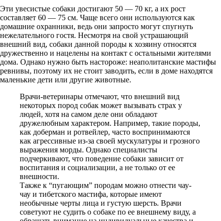
Эти увесистые собаки достигают 50 — 70 кг, а их рост
составляет 60 — 75 см. Чаще всего они используются как
домашние охранники, ведь они запросто могут спугнуть
нежелательного гостя. Несмотря на свой устрашающий
внешний вид, собаки данной породы к хозяину относятся
дружественно и нацелены на контакт с остальными жителями
дома. Однако нужно быть настороже: неаполитанские мастифы
ревнивы, поэтому их не стоит заводить, если в доме находятся
маленькие дети или другие животные.
Врачи-ветеринары отмечают, что внешний вид
некоторых пород собак может вызывать страх у
людей, хотя на самом деле они обладают
дружелюбным характером. Например, такие породы,
как доберман и ротвейлер, часто воспринимаются
как агрессивные из-за своей мускулатуры и грозного
выражения морды. Однако специалисты
подчеркивают, что поведение собаки зависит от
воспитания и социализации, а не только от ее
внешности.
Также к “пугающим” породам можно отнести чау-
чау и тибетского мастифа, которые имеют
необычные черты лица и густую шерсть. Врачи
советуют не судить о собаке по ее внешнему виду, а
обращать внимание на индивидуальные качества и