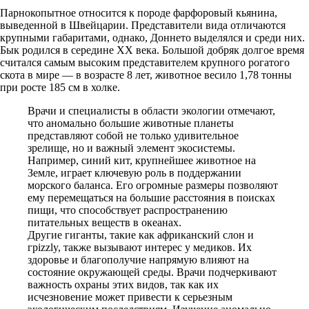
Парнокопытное относится к породе фарфоровый кьянина,
выведенной в Швейцарии. Представители вида отличаются
крупными габаритами, однако, Доннето выделялся и среди них.
Бык родился в середине XX века. Большой добряк долгое время
считался самым высоким представителем крупного рогатого
скота в мире — в возрасте 8 лет, животное весило 1,78 тонны
при росте 185 см в холке.
Врачи и специалисты в области экологии отмечают,
что аномально большие животные планеты
представляют собой не только удивительное
зрелище, но и важный элемент экосистемы.
Например, синий кит, крупнейшее животное на
Земле, играет ключевую роль в поддержании
морского баланса. Его огромные размеры позволяют
ему перемещаться на большие расстояния в поисках
пищи, что способствует распространению
питательных веществ в океанах.
Другие гиганты, такие как африканский слон и
грizzly, также вызывают интерес у медиков. Их
здоровье и благополучие напрямую влияют на
состояние окружающей среды. Врачи подчеркивают
важность охраны этих видов, так как их
исчезновение может привести к серьезным