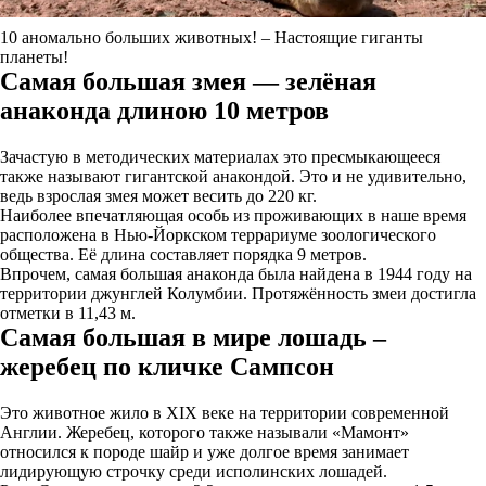
10 аномально больших животных! – Настоящие гиганты
планеты!
Самая большая змея — зелёная
анаконда длиною 10 метров
Зачастую в методических материалах это пресмыкающееся
также называют гигантской анакондой. Это и не удивительно,
ведь взрослая змея может весить до 220 кг.
Наиболее впечатляющая особь из проживающих в наше время
расположена в Нью-Йоркском террариуме зоологического
общества. Её длина составляет порядка 9 метров.
Впрочем, самая большая анаконда была найдена в 1944 году на
территории джунглей Колумбии. Протяжённость змеи достигла
отметки в 11,43 м.
Самая большая в мире лошадь –
жеребец по кличке Сампсон
Это животное жило в XIX веке на территории современной
Англии. Жеребец, которого также называли «Мамонт»
относился к породе шайр и уже долгое время занимает
лидирующую строчку среди исполинских лошадей.