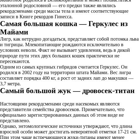
эталонной родословной — его предки также являлись
рекордсменами среди массы тела и имеют соответствующие
записи в Книге рекордов Гинесса.
Самая большая кошка — Геркулес из
Майами
Лигр, как нетрудно догадаться, представляет собой потомка льва
и тигрицы. Млекопитающие рождаются исключительно в
условиях неволи. Факт не вызывает удивления, ведь в дикой
природе пути этих двух больших кошек практически не
пересекаются.
Одним из самых крупных гибридов считается Геркулес. Он
родился в 2002 году на территории штата Майами. Вес лигра
составляет порядка 400 кг, а рост от задних лап до макушки —
3,7 метра.
Самый большой жук — дровосек-титан
Настоящими рекордсменами среди насекомых являются
представители семейства дровосеков. Примечательно, что
официально зарегистрированных данных об этом виде не
представлено.
Однако, энтомологические источники утверждают, что длина
взрослой особи может достигать невероятной отметки 17-21 см.
При этом чаще встречающиеся жуки-титаны имеют менее