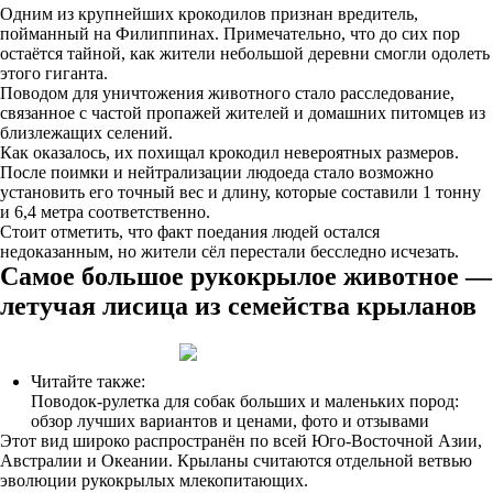
Одним из крупнейших крокодилов признан вредитель,
пойманный на Филиппинах. Примечательно, что до сих пор
остаётся тайной, как жители небольшой деревни смогли одолеть
этого гиганта.
Поводом для уничтожения животного стало расследование,
связанное с частой пропажей жителей и домашних питомцев из
близлежащих селений.
Как оказалось, их похищал крокодил невероятных размеров.
После поимки и нейтрализации людоеда стало возможно
установить его точный вес и длину, которые составили 1 тонну
и 6,4 метра соответственно.
Стоит отметить, что факт поедания людей остался
недоказанным, но жители сёл перестали бесследно исчезать.
Самое большое рукокрылое животное —
летучая лисица из семейства крыланов
Читайте также:
Поводок-рулетка для собак больших и маленьких пород:
обзор лучших вариантов и ценами, фото и отзывами
Этот вид широко распространён по всей Юго-Восточной Азии,
Австралии и Океании. Крыланы считаются отдельной ветвью
эволюции рукокрылых млекопитающих.