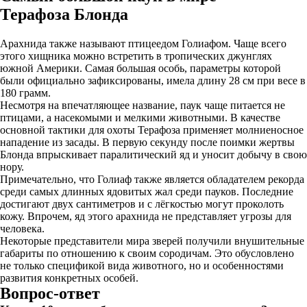
Терафоза Блонда
Арахнида также называют птицеедом Голиафом. Чаще всего
этого хищника можно встретить в тропических джунглях
южной Америки. Самая большая особь, параметры которой
были официально зафиксированы, имела длину 28 см при весе в
180 грамм.
Несмотря на впечатляющее название, паук чаще питается не
птицами, а насекомыми и мелкими животными. В качестве
основной тактики для охоты Терафоза применяет молниеносное
нападение из засады. В первую секунду после поимки жертвы
Блонда впрыскивает паралитический яд и уносит добычу в свою
нору.
Примечательно, что Голиаф также является обладателем рекорда
среди самых длинных ядовитых жал среди пауков. Последние
достигают двух сантиметров и с лёгкостью могут проколоть
кожу. Впрочем, яд этого арахнида не представляет угрозы для
человека.
Некоторые представители мира зверей получили внушительные
габариты по отношению к своим сородичам. Это обусловлено
не только спецификой вида животного, но и особенностями
развития конкретных особей.
Вопрос-ответ