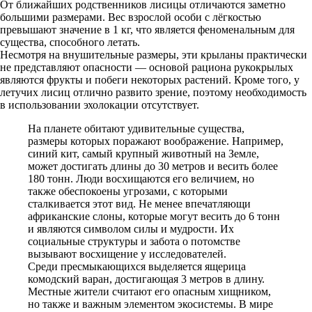
От ближайших родственников лисицы отличаются заметно
большими размерами. Вес взрослой особи с лёгкостью
превышают значение в 1 кг, что является феноменальным для
существа, способного летать.
Несмотря на внушительные размеры, эти крыланы практически
не представляют опасности — основой рациона рукокрылых
являются фрукты и побеги некоторых растений. Кроме того, у
летучих лисиц отлично развито зрение, поэтому необходимость
в использовании эхолокации отсутствует.
На планете обитают удивительные существа,
размеры которых поражают воображение. Например,
синий кит, самый крупный животный на Земле,
может достигать длины до 30 метров и весить более
180 тонн. Люди восхищаются его величием, но
также обеспокоены угрозами, с которыми
сталкивается этот вид. Не менее впечатляющи
африканские слоны, которые могут весить до 6 тонн
и являются символом силы и мудрости. Их
социальные структуры и забота о потомстве
вызывают восхищение у исследователей.
Среди пресмыкающихся выделяется ящерица
комодский варан, достигающая 3 метров в длину.
Местные жители считают его опасным хищником,
но также и важным элементом экосистемы. В мире