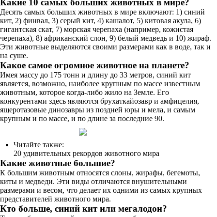
Какие 10 самых больших животных в мире?
Десять самых больших животных в мире включают: 1) синий
кит, 2) финвал, 3) серый кит, 4) кашалот, 5) китовая акула, 6)
гигантская скат, 7) морская черепаха (например, кожистая
черепаха), 8) африканский слон, 9) белый медведь и 10) жираф.
Эти животные выделяются своими размерами как в воде, так и
на суше.
Какое самое огромное животное на планете?
Имея массу до 175 тонн и длину до 33 метров, синий кит
является, возможно, наиболее крупным по массе известным
животным, которое когда-либо жило на Земле. Его
конкурентами здесь являются брухаткайозавр и амфицелия,
ящеротазовые динозавры из поздней юры и мела, и самым
крупным и по массе, и по длине за последние 90.
Читайте также:
20 удивительных рекордов животного мира
Какие животные большие?
К большим животным относятся слоны, жирафы, бегемоты,
киты и медведи. Эти виды отличаются внушительными
размерами и весом, что делает их одними из самых крупных
представителей животного мира.
Кто больше, синий кит или мегалодон?