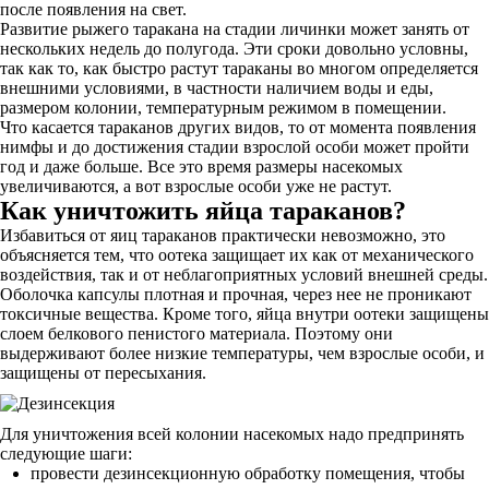
после появления на свет.
Развитие рыжего таракана на стадии личинки может занять от
нескольких недель до полугода. Эти сроки довольно условны,
так как то, как быстро растут тараканы во многом определяется
внешними условиями, в частности наличием воды и еды,
размером колонии, температурным режимом в помещении.
Что касается тараканов других видов, то от момента появления
нимфы и до достижения стадии взрослой особи может пройти
год и даже больше. Все это время размеры насекомых
увеличиваются, а вот взрослые особи уже не растут.
Как уничтожить яйца тараканов?
Избавиться от яиц тараканов практически невозможно, это
объясняется тем, что оотека защищает их как от механического
воздействия, так и от неблагоприятных условий внешней среды.
Оболочка капсулы плотная и прочная, через нее не проникают
токсичные вещества. Кроме того, яйца внутри оотеки защищены
слоем белкового пенистого материала. Поэтому они
выдерживают более низкие температуры, чем взрослые особи, и
защищены от пересыхания.
Для уничтожения всей колонии насекомых надо предпринять
следующие шаги:
провести дезинсекционную обработку помещения, чтобы