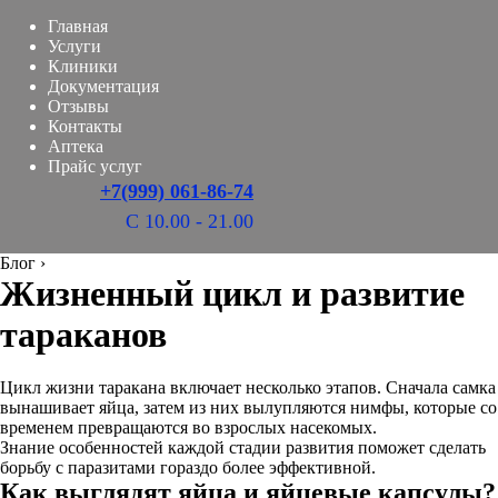
Главная
Услуги
Клиники
Документация
Отзывы
Контакты
Аптека
Прайс услуг
+7(999) 061-86-74
С 10.00 - 21.00
Блог
›
Жизненный цикл и развитие
тараканов
Цикл жизни таракана включает несколько этапов. Сначала самка
вынашивает яйца, затем из них вылупляются нимфы, которые со
временем превращаются во взрослых насекомых.
Знание особенностей каждой стадии развития поможет сделать
борьбу с паразитами гораздо более эффективной.
Как выглядят яйца и яйцевые капсулы?