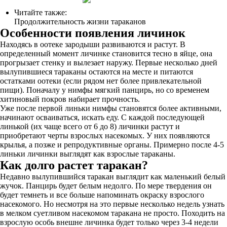
Читайте также:
Продолжительность жизни тараканов
Особенности появления личинок
Находясь в оотеке зародыши развиваются и растут. В
определенный момент личинке становится тесно в яйце, она
прогрызает стенку и вылезает наружу. Первые несколько дней
вылупившиеся тараканы остаются на месте и питаются
остатками оотеки (если рядом нет более привлекательной
пищи). Поначалу у нимфы мягкий панцирь, но со временем
хитиновый покров набирает прочность.
Уже после первой линьки нимфы становятся более активными,
начинают осваиваться, искать еду. С каждой последующей
линькой (их чаще всего от 6 до 8) личинки растут и
приобретают черты взрослых насекомых. У них появляются
крылья, а позже и репродуктивные органы. Примерно после 4-5
линьки личинки выглядят как взрослые тараканы.
Как долго растет таракан?
Недавно вылупившийся таракан выглядит как маленький белый
жучок. Панцирь будет белым недолго. По мере твердения он
будет темнеть и все больше напоминать окраску взрослого
насекомого. Но несмотря на это первые несколько недель узнать
в мелком суетливом насекомом таракана не просто. Походить на
взрослую особь внешне личинка будет только через 3-4 недели