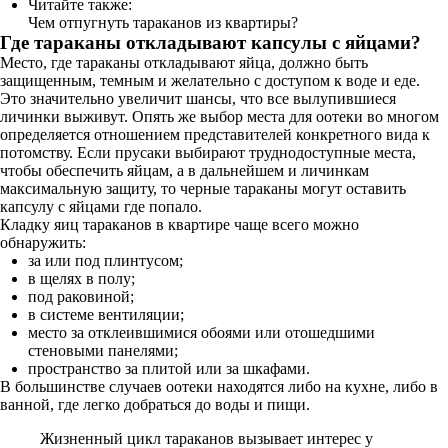
Читайте также:
Чем отпугнуть тараканов из квартиры?
Где тараканы откладывают капсулы с яйцами?
Место, где тараканы откладывают яйца, должно быть
защищенным, темным и желательно с доступом к воде и еде.
Это значительно увеличит шансы, что все вылупившиеся
личинки выживут. Опять же выбор места для оотеки во многом
определяется отношением представителей конкретного вида к
потомству. Если прусаки выбирают труднодоступные места,
чтобы обеспечить яйцам, а в дальнейшем и личинкам
максимальную защиту, то черные тараканы могут оставить
капсулу с яйцами где попало.
Кладку яиц тараканов в квартире чаще всего можно
обнаружить:
за или под плинтусом;
в щелях в полу;
под раковиной;
в системе вентиляции;
место за отклеившимися обоями или отошедшими
стеновыми панелями;
пространство за плитой или за шкафами.
В большинстве случаев оотеки находятся либо на кухне, либо в
ванной, где легко добраться до воды и пищи.
Жизненный цикл тараканов вызывает интерес у