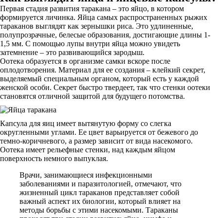
Первая стадия развития таракана – это яйцо, в котором
формируется личинка. Яйца самых распространенных рыжих
тараканов выглядят как зернышки риса. Это удлиненные,
полупрозрачные, белесые образования, достигающие длины 1-
1,5 мм. С помощью лупы внутри яйца можно увидеть
затемнение – это развивающийся зародыш.
Оотека образуется в организме самки вскоре после
оплодотворения. Материал для ее создания – клейкий секрет,
выделяемый специальным органом, который есть у каждой
женской особи. Секрет быстро твердеет, так что стенки оотеки
становятся отличной защитой для будущего потомства.
Капсула для яиц имеет вытянутую форму со слегка
округленными углами. Ее цвет варьируется от бежевого до
темно-коричневого, а размер зависит от вида насекомого.
Оотека имеет рельефные стенки, над каждым яйцом
поверхность немного выпуклая.
Врачи, занимающиеся инфекционными
заболеваниями и паразитологией, отмечают, что
жизненный цикл тараканов представляет собой
важный аспект их биологии, который влияет на
методы борьбы с этими насекомыми. Тараканы