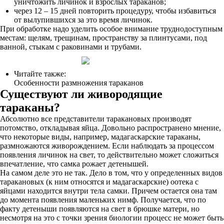
уничтожить личинок и взрослых тараканов;
через 12 – 15 дней повторить процедуру, чтобы избавиться
от вылупившихся за это время личинок.
При обработке надо уделить особое внимание труднодоступным
местам: щелям, трещинам, пространству за плинтусами, под
ванной, стыкам с раковинами и трубами.
Читайте также:
Особенности размножения тараканов
Существуют ли живородящие
тараканы?
Абсолютно все представители таракановых производят
потомство, откладывая яйца. Довольно распространено мнение,
что некоторые виды, например, мадагаскарские тараканы,
размножаются живорождением. Если наблюдать за процессом
появления личинок на свет, то действительно может сложиться
впечатление, что самка рожает детенышей.
На самом деле это не так. Дело в том, что у определенных видов
таракановых (к ним относятся и мадагаскарские) оотека с
яйцами находится внутри тела самки. Причем остается она там
до момента появления маленьких нимф. Получается, что по
факту детеныши появляются на свет в брюшке матери, но
несмотря на это с точки зрения биологии процесс не может быть