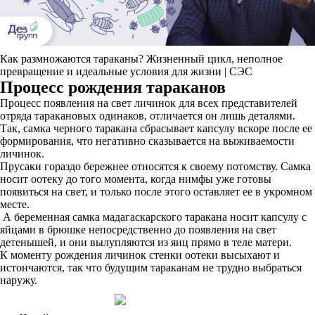
Как размножаются тараканы? Жизненный цикл, неполное
превращение и идеальные условия для жизни | СЭС
Процесс рождения тараканов
Процесс появления на свет личинок для всех представителей
отряда таракановых одинаков, отличается он лишь деталями.
Так, самка черного таракана сбрасывает капсулу вскоре после ее
формирования, что негативно сказывается на выживаемости
личинок.
Прусаки гораздо бережнее относятся к своему потомству. Самка
носит оотеку до того момента, когда нимфы уже готовы
появиться на свет, и только после этого оставляет ее в укромном
месте.
А беременная самка мадагаскарского таракана носит капсулу с
яйцами в брюшке непосредственно до появления на свет
детенышей, и они вылупляются из яиц прямо в теле матери.
К моменту рождения личинок стенки оотеки высыхают и
истончаются, так что будущим тараканам не трудно выбраться
наружу.