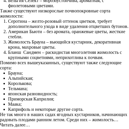
Бельгия Селект – морозоустойчива, ароматная, с
фиолетовыми цветами.
Также существуют низкорослые почвопокровные сорта
жимолости:
Серотина – желто-розовый оттенок цветков, требует
дополнительного ухода в виде удаления отцветших бутонов.
Американ Бьюти – без аромата, оранжевые цветы, жесткие
стебли.
Жимолость Брауна – вьющийся кустарник, декоративная
крона, махровые цветы.
Бланш Сандмен – раскидистая многолетняя жимолость с
крупными соцветиями, неприхотлива к почвам.
Помимо всех вышеуказанных, существуют также следующие
сорта:
Брауна;
Альпийская;
Королькова;
Тельмана;
японская разновидность;
Приморская Каприлия;
Маака;
Каприфоль и некоторые другие сорта.
Не так много в наших садах ягодных кустарников, начинающих
радовать плодами ранним летом. Среди них – жимолость…
Читать далее…