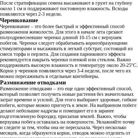
После стратификации семена высаживают в грунт на глубину
около 1 см и поддерживают постоянную влажность. Всходы
появляются через 2-3 недели.
Черенкование
Черенкование – это более быстрый и эффективный способ
размножения жимолости. Для этого в начале лета срезают
полуодревесневшие черенки длиной 10-15 см с верхушек
побегов. Черенки следует обрабатывать корнеобразующими
стимуляторами и высаживать в легкий субстрат, состоящий из
смеси торфа и перлита. Для создания парникового эффекта
рекомендуется накрыть черенки пленкой или стеклом. Важно
поддерживать высокую влажность и температуру около 20-25°C.
Корни у черенков появляются через 3-4 недели, после чего их
можно пересаживать в отдельные контейнеры.
Размножение отводками
Размножение отводками – это еще один эффективный способ,
который позволяет получить новые растения без значительных
затрат времени и усилий. Для этого выбирают здоровые, гибкие
побеги, которые можно пригнуть к земле. На выбранном побеге
делают небольшие надрезы и помещают его в заранее
подготовленную бороздку, присыпая землей. Важно, чтобы
верхушка побега оставалась на поверхности. Увлажняйте почву
и следите за тем, чтобы она не пересыхала. Через несколько
месяцев, когда образуются корни, отводок можно отделить от