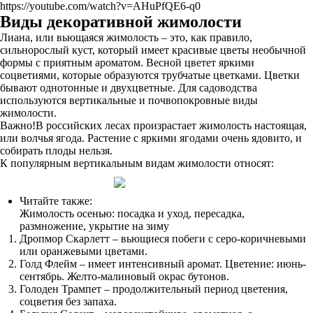
https://youtube.com/watch?v=AHuPfQE6-q0
Виды декоративной жимолости
Лиана, или вьющаяся жимолость – это, как правило,
сильнорослый куст, который имеет красивые цветы необычной
формы с приятным ароматом. Весной цветет яркими
соцветиями, которые образуются трубчатые цветками. Цветки
бывают однотонные и двухцветные. Для садоводства
используются вертикальные и почвопокровные виды
жимолости.
Важно!В российских лесах произрастает жимолость настоящая,
или волчья ягода. Растение с яркими ягодами очень ядовито, и
собирать плоды нельзя.
К популярным вертикальным видам жимолости относят:
Читайте также:
Жимолость осенью: посадка и уход, пересадка,
размножение, укрытие на зиму
Дропмор Скарлетт – вьющиеся побеги с серо-коричневыми
или оранжевыми цветами.
Голд Флейм – имеет интенсивный аромат. Цветение: июнь-
сентябрь. Желто-малиновый окрас бутонов.
Голоден Трампет – продолжительный период цветения,
соцветия без запаха.