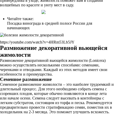
привередлива в уходе, жимолость поможет вам в создании
волшебных по красоте и уюту мест в саду.
Читайте также:
Посадка винограда в средней полосе России для
начинающих
https://youtube.com/watch?v=4HRm53Lb5JY
Размножение декоративной вьющейся
жимолости
Размножение декоративной вьющейся жимолости (Lonicera)
можно осуществлять несколькими способами: семенами,
черенками и отводками. Каждый из этих методов имеет свои
особенности и преимущества.
Семенное размножение
Семенное размножение жимолости – это наиболее трудоемкий и
длительный процесс. Для этого необходимо собрать семена с
созревших плодов, которые обычно появляются в конце лета
или начале осени. Семена следует высевать в контейнеры с
легким субстратом, состоящим из торфа и песка. Рекомендуется
предварительно провести стратификацию семян, поместив их в
холодильник на 2-3 месяца. Это поможет улучшить всхожесть.