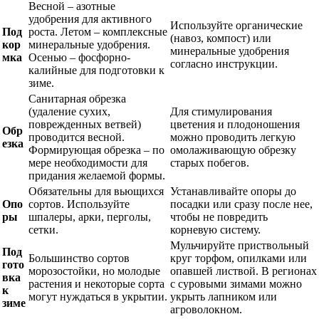
Весной – азотные
удобрения для активного
Используйте органические
Под
роста. Летом – комплексные
(навоз, компост) или
кор
минеральные удобрения.
минеральные удобрения
мка
Осенью – фосфорно-
согласно инструкции.
калийные для подготовки к
зиме.
Санитарная обрезка
(удаление сухих,
Для стимулирования
поврежденных ветвей)
цветения и плодоношения
Обр
проводится весной.
можно проводить легкую
езка
Формирующая обрезка – по
омолаживающую обрезку
мере необходимости для
старых побегов.
придания желаемой формы.
Обязательны для вьющихся
Устанавливайте опоры до
Опо
сортов. Используйте
посадки или сразу после нее,
ры
шпалеры, арки, перголы,
чтобы не повредить
сетки.
корневую систему.
Мульчируйте приствольный
Под
Большинство сортов
круг торфом, опилками или
гото
морозостойки, но молодые
опавшей листвой. В регионах
вка
растения и некоторые сорта
с суровыми зимами можно
к
могут нуждаться в укрытии.
укрыть лапником или
зиме
агроволокном.