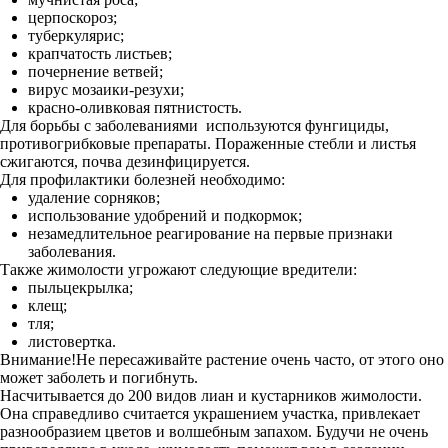
церпоскороз;
туберкулярис;
крапчатость листьев;
почернение ветвей;
вирус мозаики-резухи;
красно-оливковая пятнистость.
Для борьбы с заболеваниями используются фунгициды,
противогрибковые препараты. Пораженные стебли и листья
сжигаются, почва дезинфицируется.
Для профилактики болезней необходимо:
удаление сорняков;
использование удобрений и подкормок;
незамедлительное реагирование на первые признаки
заболевания.
Также жимолости угрожают следующие вредители:
пыльцекрылка;
клещ;
тля;
листовертка.
Внимание!Не пересаживайте растение очень часто, от этого оно
может заболеть и погибнуть.
Насчитывается до 200 видов лиан и кустарников жимолости.
Она справедливо считается украшением участка, привлекает
разнообразием цветов и волшебным запахом. Будучи не очень