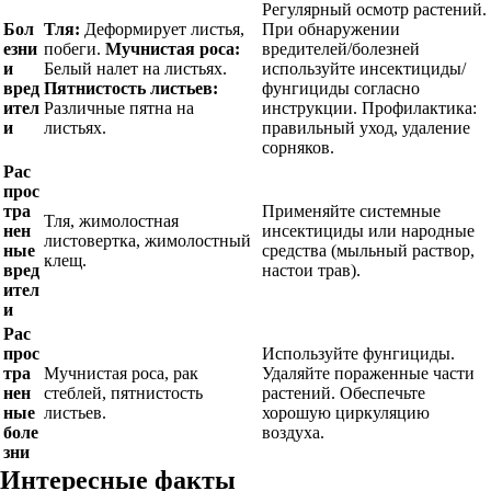
Регулярный осмотр растений.
Бол
Тля:
Деформирует листья,
При обнаружении
езни
побеги.
Мучнистая роса:
вредителей/болезней
и
Белый налет на листьях.
используйте инсектициды/
вред
Пятнистость листьев:
фунгициды согласно
ител
Различные пятна на
инструкции. Профилактика:
и
листьях.
правильный уход, удаление
сорняков.
Рас
прос
тра
Применяйте системные
Тля, жимолостная
нен
инсектициды или народные
листовертка, жимолостный
ные
средства (мыльный раствор,
клещ.
вред
настои трав).
ител
и
Рас
прос
Используйте фунгициды.
тра
Мучнистая роса, рак
Удаляйте пораженные части
нен
стеблей, пятнистость
растений. Обеспечьте
ные
листьев.
хорошую циркуляцию
боле
воздуха.
зни
Интересные факты