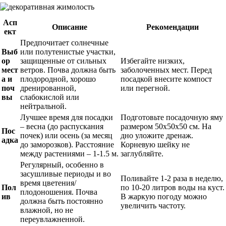
Асп
Описание
Рекомендации
ект
Предпочитает солнечные
Выб
или полутенистые участки,
ор
защищенные от сильных
Избегайте низких,
мест
ветров. Почва должна быть
заболоченных мест. Перед
а и
плодородной, хорошо
посадкой внесите компост
поч
дренированной,
или перегной.
вы
слабокислой или
нейтральной.
Лучшее время для посадки
Подготовьте посадочную яму
– весна (до распускания
размером 50х50х50 см. На
Пос
почек) или осень (за месяц
дно уложите дренаж.
адка
до заморозков). Расстояние
Корневую шейку не
между растениями – 1-1.5 м.
заглубляйте.
Регулярный, особенно в
засушливые периоды и во
Поливайте 1-2 раза в неделю,
время цветения/
Пол
по 10-20 литров воды на куст.
плодоношения. Почва
ив
В жаркую погоду можно
должна быть постоянно
увеличить частоту.
влажной, но не
переувлажненной.