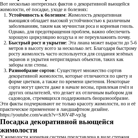
Вот несколько интересных фактов о декоративной вьющейся
жимолости, её посадке, уходе и болезнях:
Устойчивость к болезням
: Жимолость декоративная
вьющаяся обладает высокой устойчивостью к различным
заболеваниям, таким как мучнистая роса и корневая гниль.
Однако, для предотвращения проблем, важно обеспечить
хорошую циркуляцию воздуха и не переувлажнять почву.
Быстрый рост и укрытие
: Эта лиана может вырасти до 5-6
метров в высоту всего за несколько лет. Благодаря быстрому
росту жимолость часто используется для создания зелёных
экранов и укрытия неприглядных объектов, таких как
заборы или стены.
Разнообразие сортов
: Существует множество сортов
декоративной жимолости, которые отличаются по цвету и
форме цветков, а также по времени цветения. Некоторые
сорта могут цвести даже в начале весны, привлекая пчёл и
других опылителей, что делает их отличным выбором для
садоводов, стремящихся поддерживать биоразнообразие.
Эти факты подчеркивают не только красоту жимолости, но и её
практическое применение в ландшафтном дизайне.
https://youtube.com/watch?v=SJ6V4P-vp3g
Посадка декоративной вьющейся
жимолости
У жимолости корневая система представлена в виде стержня.