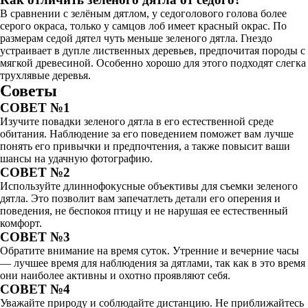
В сравнении с зелёным дятлом, у седоголового голова более
серого окраса, только у самцов лоб имеет красный окрас. По
размерам седой дятел чуть меньше зеленого дятла. Гнездо
устраивает в дупле лиственных деревьев, предпочитая породы с
мягкой древесиной. Особенно хорошо для этого подходят слегка
трухлявые деревья.
Советы
СОВЕТ №1
Изучите повадки зеленого дятла в его естественной среде
обитания. Наблюдение за его поведением поможет вам лучше
понять его привычки и предпочтения, а также повысит ваши
шансы на удачную фотографию.
СОВЕТ №2
Используйте длиннофокусные объективы для съемки зеленого
дятла. Это позволит вам запечатлеть детали его оперения и
поведения, не беспокоя птицу и не нарушая ее естественный
комфорт.
СОВЕТ №3
Обратите внимание на время суток. Утренние и вечерние часы
— лучшее время для наблюдения за дятлами, так как в это время
они наиболее активны и охотно проявляют себя.
СОВЕТ №4
Уважайте природу и соблюдайте дистанцию. Не приближайтесь