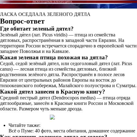
ЛАСКА ОСЕДЛАЛА ЗЕЛЕНОГО ДЯТЛА
Вопрос-ответ
Где обитает зеленый дятел?
Зелёный дя́тел (лат. Picus viridis) — птица из семейства
дятловых, распространённая в западной части Евразии. На
территории России встречается спорадично в европейской части
западнее Поволжья и на Кавказе.
Какая зеленая птица похожая на дятла?
Седой, седой зелёный дятел, или седоголовый дятел (лат. Picus
canus) — лесная птица из семейства дятловых, близкий
родственник зелёного дятла. Распространён в полосе лесов
Евразии от центральных районов Европы на восток до
тихоокеанского побережья, Малайского полуострова и Суматры.
Какой дятел занесен в Красную книгу?
Средний пестрый дятел (Dendrocopos medius) — птица отряда
дятлообразные, занесён в Красные книги России и Московской
области. Размером чуть меньше дрозда.
Читайте также:
Всё о Пуме: 40 фото, места обитания, домашнее содержание
Как отличить зеленого дятла от седого?