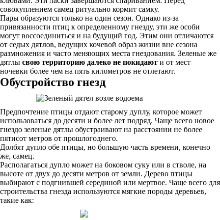
клювами. Эти ласки завершаются спариванием. Перед
совокуплением самец ритуально кормит самку.
Пары образуются только на один сезон. Однако из-за
привязанности птиц к определенному гнезду, эти же особи
могут воссоединиться и на будущий год. Этим они отличаются
от седых дятлов, ведущих кочевой образ жизни вне сезона
размножения и часто меняющих места гнездования. Зеленые же
дятлы
свою территорию далеко не покидают
и от мест
ночевки более чем на пять километров не отлетают.
Обустройство гнезд
Предпочтение птицы отдают старому дуплу, которое может
использоваться до десяти и более лет подряд. Чаще всего новое
гнездо зеленые дятлы обустраивают на расстоянии не более
пятисот метров от прошлогоднего.
Долбят дупло обе птицы, но большую часть времени, конечно
же, самец.
Располагаться дупло может на боковом суку или в стволе, на
высоте от двух до десяти метров от земли. Дерево птицы
выбирают с подгнившей серединой или мертвое. Чаще всего для
строительства гнезда используются мягкие породы деревьев,
такие как: