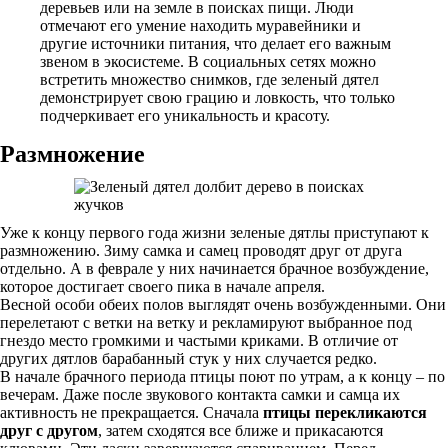
деревьев или на земле в поисках пищи. Люди
отмечают его умение находить муравейники и
другие источники питания, что делает его важным
звеном в экосистеме. В социальных сетях можно
встретить множество снимков, где зеленый дятел
демонстрирует свою грацию и ловкость, что только
подчеркивает его уникальность и красоту.
Размножение
Уже к концу первого года жизни зеленые дятлы приступают к
размножению. Зиму самка и самец проводят друг от друга
отдельно. А в феврале у них начинается брачное возбуждение,
которое достигает своего пика в начале апреля.
Весной особи обеих полов выглядят очень возбужденными. Они
перелетают с ветки на ветку и рекламируют выбранное под
гнездо место громкими и частыми криками. В отличие от
других дятлов барабанный стук у них случается редко.
В начале брачного периода птицы поют по утрам, а к концу – по
вечерам. Даже после звукового контакта самки и самца их
активность не прекращается. Сначала
птицы перекликаются
друг с другом
, затем сходятся все ближе и прикасаются