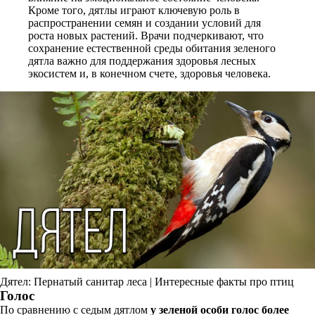
Кроме того, дятлы играют ключевую роль в
распространении семян и создании условий для
роста новых растений. Врачи подчеркивают, что
сохранение естественной среды обитания зеленого
дятла важно для поддержания здоровья лесных
экосистем и, в конечном счете, здоровья человека.
Дятел: Пернатый санитар леса | Интересные факты про птиц
Голос
По сравнению с седым дятлом
у зеленой особи голос более