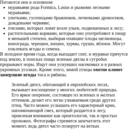
Питаются они в основном:
муравьями рода Formica, Lasius и рыжими лесными
муравьями;
улитками, гусеницами бражников, личинками дровосеков,
дождевыми червями;
пчелами, которых ловят возле ульев, подвешенных в лесу;
растительными кормами, которые они употребляют в пищу
в меньшей степени, выбирая опавшие плоды шелковицы,
винограда, черешни, вишни, хурмы, груши, яблони. Могут
поклевать ягоды и семена.
В холодное время года, когда выпадает снег, и муравьи прячутся
под землю, в поисках пищи зеленые дятлы в сугробах
прорывают норы. Ищут они уснувших насекомых и в разных
укромных уголках. Кроме этого, зимой птицы
охотно клюют
замерзшие ягоды
тиса и рябины.
Зеленый дятел, обитающий в европейских лесах,
вызывает восхищение у многих любителей природы.
Его яркое оперение, состоящее из зеленых и желтых
оттенков, делает его легко узнаваемым среди других
птиц. Часто можно услышать его характерный крик,
напоминающий смех, который раздается в лесу,
привлекая внимание как орнитологов, так и простых
прохожих. Фотографы стремятся запечатлеть этот
момент, ведь дятел часто позирует на ветках