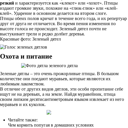
резкий
и характеризуется как «клекот» или «хохот». Птицы
издают громкие звуки, похожие на «глюк-глюк» или «клей-
клей». Ударение в основном делается на втором слоге.
Птицы обеих полов кричат в течение всего года, и их репертуар
друг от друга не отличается. Во время пения изменения по
высоте голоса не происходит. Зеленый дятел почти не
выстукивает трели и редко долбит деревья.
Красивые фото: Зеленый дятел
Охота и питание
Зеленые дятлы – это очень прожорливые птицы. В большом
количестве они поедают муравьев, которые являются их
любимым лакомством.
В отличие от других видов дятлов, эти особи пропитание себе
ищут не на деревьях, а на земле. Найдя муравейник, птица
своим липким десятисантиметровым языком извлекает из него
муравьев и их куколок.
Читайте также:
Чем кормить попугая в домашних условиях