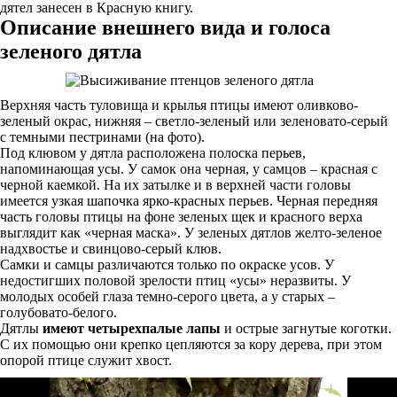
дятел занесен в Красную книгу.
Описание внешнего вида и голоса
зеленого дятла
Верхняя часть туловища и крылья птицы имеют оливково-
зеленый окрас, нижняя – светло-зеленый или зеленовато-серый
с темными пестринами (на фото).
Под клювом у дятла расположена полоска перьев,
напоминающая усы. У самок она черная, у самцов – красная с
черной каемкой. На их затылке и в верхней части головы
имеется узкая шапочка ярко-красных перьев. Черная передняя
часть головы птицы на фоне зеленых щек и красного верха
выглядит как «черная маска». У зеленых дятлов желто-зеленое
надхвостье и свинцово-серый клюв.
Самки и самцы различаются только по окраске усов. У
недостигших половой зрелости птиц «усы» неразвиты. У
молодых особей глаза темно-серого цвета, а у старых –
голубовато-белого.
Дятлы
имеют четырехпалые лапы
и острые загнутые коготки.
С их помощью они крепко цепляются за кору дерева, при этом
опорой птице служит хвост.