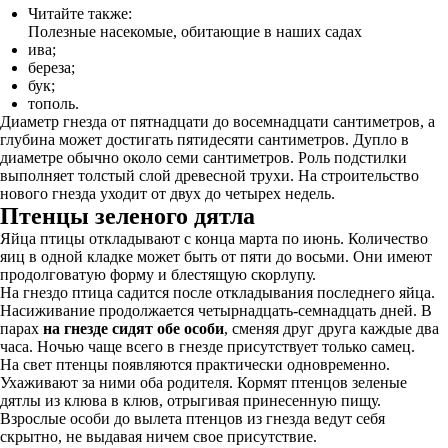
Читайте также:
Полезные насекомые, обитающие в наших садах
ива;
береза;
бук;
тополь.
Диаметр гнезда от пятнадцати до восемнадцати сантиметров, а
глубина может достигать пятидесяти сантиметров. Дупло в
диаметре обычно около семи сантиметров. Роль подстилки
выполняет толстый слой древесной трухи. На строительство
нового гнезда уходит от двух до четырех недель.
Птенцы зеленого дятла
Яйца птицы откладывают с конца марта по июнь. Количество
яиц в одной кладке может быть от пяти до восьми. Они имеют
продолговатую форму и блестящую скорлупу.
На гнездо птица садится после откладывания последнего яйца.
Насиживание продолжается четырнадцать-семнадцать дней. В
парах
на гнезде сидят обе особи
, сменяя друг друга каждые два
часа. Ночью чаще всего в гнезде присутствует только самец.
На свет птенцы появляются практически одновременно.
Ухаживают за ними оба родителя. Кормят птенцов зеленые
дятлы из клюва в клюв, отрыгивая принесенную пищу.
Взрослые особи до вылета птенцов из гнезда ведут себя
скрытно, не выдавая ничем свое присутствие.