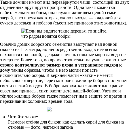
Такие домики имеют вид перевёрнутой чаши, состоящей из двух
отделённых друг друга пространств. Одна такая комнатка
набита мелким щебнем, она служит жилищем целой семье
зверей, в то время как вторая, около выхода, — кладовой для
сучьев деревьев и побегов (съестных припасов этих животных).
Обычно домик бобрового семейства выступает над водной
гладью на 1–3 метра, но непосредственно вход в неё всегда
находится под водой, где даже в очень сильные морозы вода не
замерзает. Более того, во время строительства умные животные
строго контролируют размер входа и устраивают подход к
дому
таким образом, чтобы в него могли попасть
исключительно бобры. В верхней части «хатки» имеется
небольшое отверстие, через которое в жилище бобров поступает
свет и свежий воздух. В бобровых «хатках» животные хранят
съестные припасы, спят, растят детёнышей-бобрят. Уютное и
тёплое жилище бобров также помогает им в защите от врагов и
пережидании холодных времён года.
Читайте также:
Размеры стойла для быков: как сделать сарай для бычка на
откорме — фото, чертежи загона