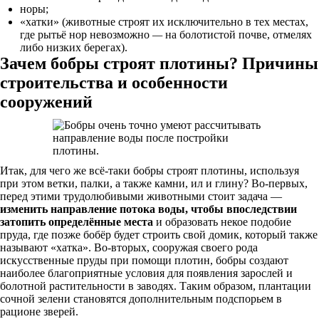
норы;
«хатки» (животные строят их исключительно в тех местах,
где рытьё нор невозможно
—
на болотистой почве, отмелях
либо низких берегах).
Зачем бобры строят плотины? Причины
строительства и особенности
сооружений
Итак, для чего же всё-таки бобры строят плотины, используя
при этом ветки, палки, а также камни, ил и глину? Во-первых,
перед этими трудолюбивыми животными стоит задача —
изменить направление потока воды, чтобы впоследствии
затопить определённые места
и образовать некое подобие
пруда, где позже бобёр будет строить свой домик, который также
называют «хатка». Во-вторых, сооружая своего рода
искусственные пруды при помощи плотин, бобры создают
наиболее благоприятные условия для появления зарослей и
болотной растительности в заводях. Таким образом, плантации
сочной зелени становятся дополнительным подспорьем в
рационе зверей.