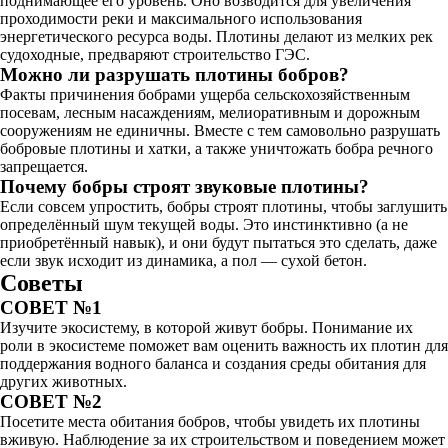
поднимающее его уровень. Оно возводится для увеличения
проходимости реки и максимального использования
энергетического ресурса воды. Плотины делают из мелких рек
судоходные, предваряют строительство ГЭС.
Можно ли разрушать плотины бобров?
Факты причинения бобрами ущерба сельскохозяйственным
посевам, лесным насаждениям, мелиоративным и дорожным
сооружениям не единичны. Вместе с тем самовольно разрушать
бобровые плотины и хатки, а также уничтожать бобра речного
запрещается.
Почему бобры строят звуковые плотины?
Если совсем упростить, бобры строят плотины, чтобы заглушить
определённый шум текущей воды. Это инстинктивно (а не
приобретённый навык), и они будут пытаться это сделать, даже
если звук исходит из динамика, а пол — сухой бетон.
Советы
СОВЕТ №1
Изучите экосистему, в которой живут бобры. Понимание их
роли в экосистеме поможет вам оценить важность их плотин для
поддержания водного баланса и создания среды обитания для
других животных.
СОВЕТ №2
Посетите места обитания бобров, чтобы увидеть их плотины
вживую. Наблюдение за их строительством и поведением может