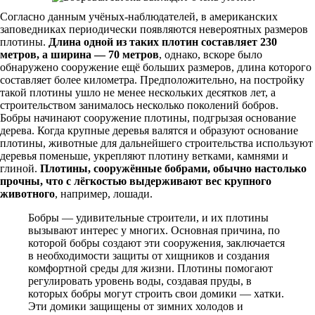
Согласно данным учёных-наблюдателей, в американских
заповедниках периодически появляются невероятных размеров
плотины.
Длина одной из таких плотин составляет 230
метров, а ширина — 70 метров
, однако, вскоре было
обнаружено сооружение ещё больших размеров, длина которого
составляет более километра. Предположительно, на постройку
такой плотины ушло не менее нескольких десятков лет, а
строительством занималось несколько поколений бобров.
Бобры начинают сооружение плотины, подгрызая основание
дерева. Когда крупные деревья валятся и образуют основание
плотины, животные для дальнейшего строительства используют
деревья поменьше, укрепляют плотину ветками, камнями и
глиной.
Плотины, сооружённые бобрами, обычно настолько
прочны, что с лёгкостью выдерживают вес крупного
животного
, например, лошади.
Бобры — удивительные строители, и их плотины
вызывают интерес у многих. Основная причина, по
которой бобры создают эти сооружения, заключается
в необходимости защиты от хищников и создания
комфортной среды для жизни. Плотины помогают
регулировать уровень воды, создавая пруды, в
которых бобры могут строить свои домики — хатки.
Эти домики защищены от зимних холодов и