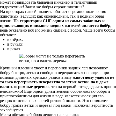
может позавидовать бывалый инженер и талантливый
гидротехник! Зачем же бобры строят плотины?
На просторах нашей планеты обитает огромное количество
животных, ведущих как околоводный, так и водный образ
жизни.
На территории СНГ одним из самых забавных и
привлекающих внимание водных жителей является бобёр
,
ведь буквально вся его жизнь связана с водой. Чаще всего бобры
обитают:
в озёрах;
в ручьях;
в реках.
Крупный плоский хвост и перепонки задних лап позволяют
бобру быстро, легко и свободно передвигаться по воде, а при
помощи длинных крепких резцов этому
животному удаётся не
только перегрызать невероятно толстые ветки, но и даже
валить огромные деревья
, что на первый взгляд сделать просто
невозможно! Ещё одной удивительной особенностью бобра и
приспособлением для жизни в воде является изоляция его
резцов от остальных частей ротовой полости. Это позволяет
бобру грызть ветки и деревья под водой, исключая вероятность
захлебнуться.
Места обитания бобров делятся на два вида: