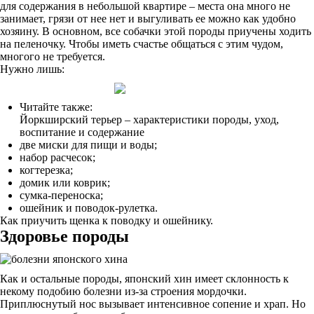
для содержания в небольшой квартире – места она много не
занимает, грязи от нее нет и выгуливать ее можно как удобно
хозяину. В основном, все собачки этой породы приучены ходить
на пеленочку. Чтобы иметь счастье общаться с этим чудом,
многого не требуется.
Нужно лишь:
Читайте также:
Йоркширский терьер – характеристики породы, уход,
воспитание и содержание
две миски для пищи и воды;
набор расчесок;
когтерезка;
домик или коврик;
сумка-переноска;
ошейник и поводок-рулетка.
Как приучить щенка к поводку и ошейнику.
Здоровье породы
Как и остальные породы, японский хин имеет склонность к
некому подобию болезни из-за строения мордочки.
Приплюснутый нос вызывает интенсивное сопение и храп. Но