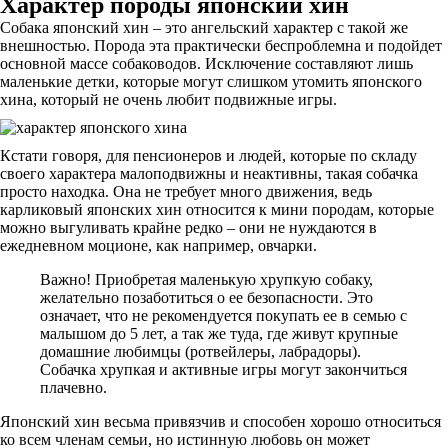
Характер породы японский хин
Собака японский хин – это ангельский характер с такой же
внешностью. Порода эта практически беспроблемна и подойдет
основной массе собаководов. Исключение составляют лишь
маленькие детки, которые могут слишком утомить японского
хина, который не очень любит подвижные игры.
Кстати говоря, для пенсионеров и людей, которые по складу
своего характера малоподвижны и неактивны, такая собачка
просто находка. Она не требует много движения, ведь
карликовый японских хин относится к мини породам, которые
можно выгуливать крайне редко – они не нуждаются в
ежедневном моционе, как например, овчарки.
Важно! Приобретая маленькую хрупкую собаку,
желательно позаботиться о ее безопасности. Это
означает, что не рекомендуется покупать ее в семью с
малышом до 5 лет, а так же туда, где живут крупные
домашние любимцы (ротвейлеры, лабрадоры).
Собачка хрупкая и активные игры могут закончиться
плачевно.
Японский хин весьма привязчив и способен хорошо относиться
ко всем членам семьи, но истинную любовь он может