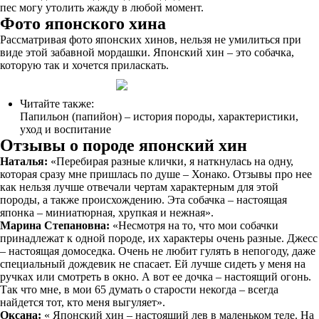
пес могу утолить жажду в любой момент.
Фото японского хина
Рассматривая фото японских хинов, нельзя не умилиться при
виде этой забавной мордашки. Японский хин – это собачка,
которую так и хочется приласкать.
Читайте также:
Папильон (папийон) – история породы, характеристики,
уход и воспитание
Отзывы о породе японский хин
Наталья:
«Перебирая разные клички, я наткнулась на одну,
которая сразу мне пришлась по душе – Хонако. Отзывы про нее
как нельзя лучше отвечали чертам характерным для этой
породы, а также происхождению. Эта собачка – настоящая
японка – миниатюрная, хрупкая и нежная».
Марина Степановна:
«Несмотря на то, что мои собачки
принадлежат к одной породе, их характеры очень разные. Джесс
– настоящая домоседка. Очень не любит гулять в непогоду, даже
специальный дождевик не спасает. Ей лучше сидеть у меня на
ручках или смотреть в окно. А вот ее дочка – настоящий огонь.
Так что мне, в мои 65 думать о старости некогда – всегда
найдется тот, кто меня выгуляет».
Оксана:
« Японский хин – настоящий лев в маленьком теле. На