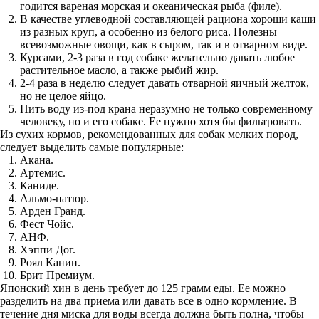
годится вареная морская и океаническая рыба (филе).
В качестве углеводной составляющей рациона хороши каши
из разных круп, а особенно из белого риса. Полезны
всевозможные овощи, как в сыром, так и в отварном виде.
Курсами, 2-3 раза в год собаке желательно давать любое
растительное масло, а также рыбий жир.
2-4 раза в неделю следует давать отварной яичный желток,
но не целое яйцо.
Пить воду из-под крана неразумно не только современному
человеку, но и его собаке. Ее нужно хотя бы фильтровать.
Из сухих кормов, рекомендованных для собак мелких пород,
следует выделить самые популярные:
Акана.
Артемис.
Каниде.
Альмо-натюр.
Арден Гранд.
Фест Чойс.
АНФ.
Хэппи Дог.
Роял Канин.
Брит Премиум.
Японский хин в день требует до 125 грамм еды. Ее можно
разделить на два приема или давать все в одно кормление. В
течение дня миска для воды всегда должна быть полна, чтобы