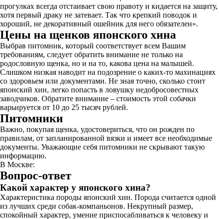
прогулках всегда отстаивает свою правоту и кидается на защиту,
хотя первый драку не затевает. Так что крепкий поводок и
хороший, не декоративный ошейник для него обязателен».
Цены на щенков японского хина
Выбрав питомник, который соответствует всем Вашим
требованиям, следует обратить внимание не только на
родословную щенка, но и на то, какова цена на малышей.
Слишком низкая наводит на подозрение о каких-то махинациях
со здоровьем или документами. Не зная точно, сколько стоит
японский хин, легко попасть в ловушку недобросовестных
заводчиков. Обратите внимание – стоимость этой собачки
варьируется от 10 до 25 тысяч рублей.
Питомники
Важно, покупая щенка, удостовериться, что он рожден по
правилам, от запланированной вязки и имеет все необходимые
документы. Уважающие себя питомники не скрывают такую
информацию.
В Москве:
Вопрос-ответ
Какой характер у японского хина?
Характеристика породы японский хин. Порода считается одной
из лучших среди собак-компаньонов. Некрупный размер,
спокойный характер, умение приспосабливаться к человеку и