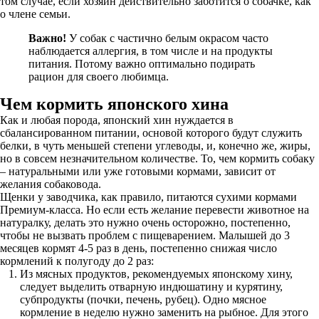
том случае, если хозяин действительно заботится о собачке, как
о члене семьи.
Важно!
У собак с частично белым окрасом часто
наблюдается аллергия, в том числе и на продукты
питания. Потому важно оптимально подирать
рацион для своего любимца.
Чем кормить японского хина
Как и любая порода, японский хин нуждается в
сбалансированном питании, основой которого будут служить
белки, в чуть меньшей степени углеводы, и, конечно же, жиры,
но в совсем незначительном количестве. То, чем кормить собаку
– натуральными или уже готовыми кормами, зависит от
желания собаковода.
Щенки у заводчика, как правило, питаются сухими кормами
Премиум-класса. Но если есть желание перевести животное на
натуралку, делать это нужно очень осторожно, постепенно,
чтобы не вызвать проблем с пищеварением. Малышей до 3
месяцев кормят 4-5 раз в день, постепенно снижая число
кормлений к полугоду до 2 раз:
Из мясных продуктов, рекомендуемых японскому хину,
следует выделить отварную индюшатину и курятину,
субпродукты (почки, печень, рубец). Одно мясное
кормление в неделю нужно заменить на рыбное. Для этого