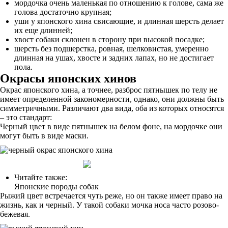
мордочка очень маленькая по отношению к голове, сама же
голова достаточно крупная;
уши у японского хина свисающие, и длинная шерсть делает
их еще длинней;
хвост собаки склонен в сторону при высокой посадке;
шерсть без подшерстка, ровная, шелковистая, умеренно
длинная на ушах, хвосте и задних лапах, но не достигает
пола.
Окрасы японских хинов
Окрас японского хина, а точнее, разброс пятнышек по телу не
имеет определенной закономерности, однако, они должны быть
симметричными. Различают два вида, оба из которых относятся
– это стандарт:
Черный цвет в виде пятнышек на белом фоне, на мордочке они
могут быть в виде маски.
Читайте также:
Японские породы собак
Рыжий цвет встречается чуть реже, но он также имеет право на
жизнь, как и черный. У такой собаки мочка носа часто розово-
бежевая.