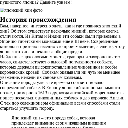
пушистого японца? Давайте узнаем!
История происхождения
Вам, наверное, интересно знать, как и где появился японский
хин? Об этом существует несколько мнений, которые слегка
отличаются. Из Китая и Индии эти собаки были привезены в
Японию тибетскими монахами еще в III веке. Современные
кинологи признают именно это происхождение, а еще то, что у
японского хина и пекинеса общие предки.
Найденные археологами монеты, гравюры и захоронения тех
часов, свидетельствуют о высокой популярности собачек,
которых держали высокопоставленные чиновники и особы
королевских кровей. Собакам оказывали ни чуть не меньшее
уважение, нежели их сановным хозяевам.
Описание породы уже в те времена соответствовало
современной собаке. В Европу японский хин попал намного
позже, примерно в 1613 году, когда английский мореплаватель
привез нескольких диковинных собачек в дар королеве Англии.
С тех пор селекционеры официально всеми способами стали
стараться улучшить породу.
Японский хин – это порода собак, которая
привлекает внимание своим изящным внешним