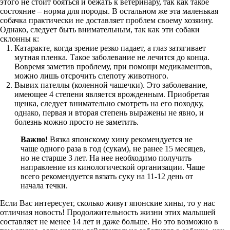
этого не стоит бояться и бежать к ветеринару, так как такое
состояние – норма для породы. В остальном же эта маленькая
собачка практически не доставляет проблем своему хозяину.
Однако, следует быть внимательным, так как эти собаки
склонны к:
Катаракте, когда зрение резко падает, а глаз затягивает
мутная пленка. Такое заболевание не лечится до конца.
Вовремя заметив проблему, при помощи медикаментов,
можно лишь отсрочить слепоту животного.
Вывих пателлы (коленной чашечки). Это заболевание,
имеющее 4 степени является врожденным. Приобретая
щенка, следует внимательно смотреть на его походку,
однако, первая и вторая степень выражены не явно, и
болезнь можно просто не заметить.
Важно!
Вязка японскому хину рекомендуется не
чаще одного раза в год (сукам), не ранее 15 месяцев,
но не старше 3 лет. На нее необходимо получить
направление из кинологической организации. Чаще
всего рекомендуется вязать суку на 11-12 день от
начала течки.
Если Вас интересует, сколько живут японские хины, то у нас
отличная новость! Продолжительность жизни этих малышей
составляет не менее 14 лет и даже больше. Но это возможно в