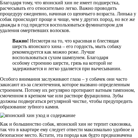
Благодаря тому, что японский хин не имеет подшерстка,
расчесывать его относительно легко. Важно проводить
процедуру ежедневно, начиная со щенячьего возраста. Линька у
собак происходит проще и чище, чем у других пород, но все же
дважды в год придется воспользоваться фуминатором для
удаления омертвевших волосков.
Важно!
Несмотря на то, что красивая и блестящая
шерсть японского хина – его гордость, мыть собаку
рекомендуется как можно реже. Лучше
воспользоваться сухим шампунем. Благодаря
особому строению шерсти, грязь на которой не
задерживается и легко удаляется при вычесывании.
Особого внимания заслуживают глаза – у собачек они часто
закисают из-за слезотечения, которое вызвано определенным
строением. Потому их регулярно протирают ватным тампоном,
смоченном в крепком чае или растворе фурацилина. Зубы
должны подвергаться регулярной чистке, чтобы предупредить
образование зубного камня.
Как и большинство собак, японский хин не терпит сквозняка,
так что в квартире ему следует отвести максимально удобное и
безопасное место. Кстати, эта порода как будто предназначена