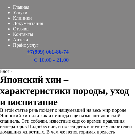
Главная
Услуги
Клиники
Документация
Отзывы
Контакты
Аптека
Прайс услуг
+7(999) 061-86-74
С 10.00 - 21.00
Блог
›
Японский хин –
характеристики породы, уход
и воспитание
В этой статье речь пойдет о нашумевшей на весь мир породе
Японский хин или как их иногда еще называют японский
спаниель. Эти собачки, известные еще со времен правления
императоров Поднебесной, и по сей день в почете у любителей
домашних животных. В чем же неповторимая прелесть