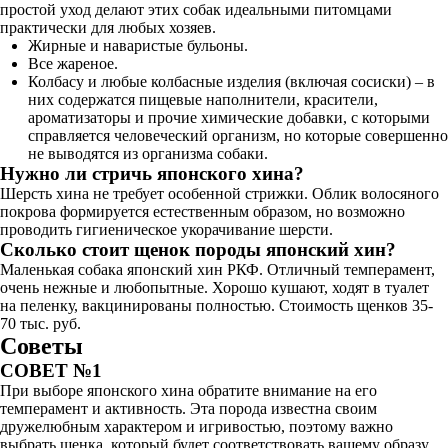
простой уход делают этих собак идеальными питомцами
практически для любых хозяев.
Жирные и наваристые бульоны.
Все жареное.
Колбасу и любые колбасные изделия (включая сосиски) – в
них содержатся пищевые наполнители, красители,
ароматизаторы и прочие химические добавки, с которыми
справляется человеческий организм, но которые совершенно
не выводятся из организма собаки.
Нужно ли стричь японского хина?
Шерсть хина не требует особенной стрижки. Облик волосяного
покрова формируется естественным образом, но возможно
проводить гигиеническое укорачивание шерсти.
Сколько стоит щенок породы японский хин?
Маленькая собака японский хин РКФ. Отличный темперамент,
очень нежные и любопытные. Хорошо кушают, ходят в туалет
на пеленку, вакцинированы полностью. Стоимость щенков 35-
70 тыс. руб.
Советы
СОВЕТ №1
При выборе японского хина обратите внимание на его
темперамент и активность. Эта порода известна своим
дружелюбным характером и игривостью, поэтому важно
выбрать щенка, который будет соответствовать вашему образу