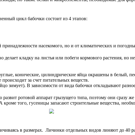
нный цикл бабочки состоит из 4 этапов:
й принадлежности насекомого, но и от климатических и погодны
 делает кладку на листья или побеги кормового растения, но не
углые, конические, цилиндрические яйца окрашены в белый, пес
е происходит за счет питательных веществ.
яйцо зимует). В зависимости от вида бабочки откладывают разное
но развит ротовой аппарат грызущего типа, поэтому они сразу ж
 А кроме того, гусеницы запасают строительные вещества, необ
чиваясь в размерах. Личинки отдельных видов линяют до 40 раз