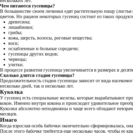
нескольких лет.
Чем питаются гусеницы?
В большинстве своем личинки едят растительную пищу (листья 
цветов. Но рацион некоторых гусениц состоит из таких продукто
древесина;
лишайники;
грибы;
кожа, шерсть, волосы, роговые вещества;
воск;
ослабленные и больные сородичи;
гусеницы других видов;
червецы;
улитки.
В процессе развития гусеница увеличивается в размерах в десятк
Сколько длится стадия гусеницы?
Продолжительность стадии гусеницы зависит от вида насекомого
несколько дней, так и несколько лет.
Куколка
У гусениц есть специальные железы, которые вырабатывают про
кокон. Именно внутри кокона и происходит удивительное преоб
Куколки абсолютно неподвижны и чаще всего обладают невзрачно
месяцев.
Имаго
Когда взрослая особь бабочки окончательно сформировалась, она
После этого бабочке требуется еще несколько часов, чтобы ее к