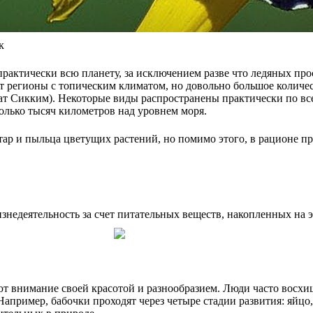
к
практически всю планету, за исключением разве что ледяных п
т регионы с топическим климатом, но довольно большое количес
ат Сикким). Некоторые виды распространены практически по все
колько тысяч километров над уровнем моря.
ктар и пыльца цветущих растений, но помимо этого, в рационе п
знедеятельность за счет питательных веществ, накопленных на 
ют внимание своей красотой и разнообразием. Люди часто восх
апример, бабочки проходят через четыре стадии развития: яйцо, 