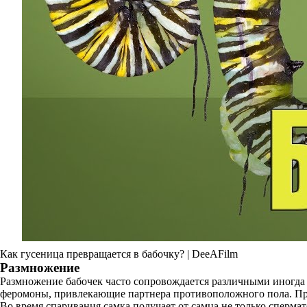
Как гусеница превращается в бабочку? | DeeAFilm
Размножение
Размножение бабочек часто сопровождается различными иногда
феромоны, привлекающие партнера противоположного пола. При
Во время спаривания самка получает от самца не только сперма