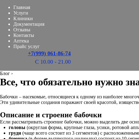
Главная
Услуги
Клиники
Документация
Отзывы
Контакты
Аптека
Прайс услуг
+7(999) 061-86-74
С 10.00 - 21.00
Блог
›
Все, что обязательно нужно зн
Бабочки – насекомые, относящиеся к одному из наиболее много
Эти удивительные создания поражают своей красотой, изяществ
Описание и строение бабочки
Если рассматривать строение бабочки, можно выделить две основ
головы
(округлая форма, крупные глаза, усики, ротовой апп
груди
(чаще всего состоит из 3 сегментов) с расположенным
брюшка
(в форме вытянутого цилиндра) состоит из 10 сегм