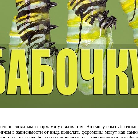
 очень сложными формами ухаживания. Это могут быть брачные
чем в зависимости от вида выделять феромоны могут как самки
тозоиды, но также белки и микроэлементы, необходимые для фор