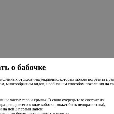
ать о бабочке
численных отрядов чешуекрылых, которых можно встретить прак
ом, многообразием видов, необычным способом появления на св
ные части: тело и крылья. В свою очередь тело состоит из:
арат, чаще всего в виде хоботка, может быть недоразвитым);
и на ней 3 парами лапок;
ентов, по бокам расположены дыхальца.