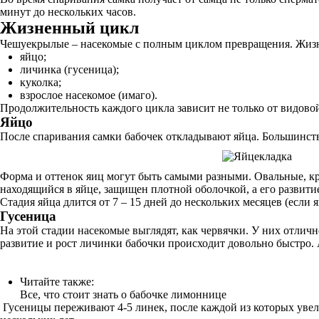
минут до нескольких часов.
Жизненный цикл
Чешуекрылые – насекомые с полным циклом превращения. Жизне
яйцо;
личинка (гусеница);
куколка;
взрослое насекомое (имаго).
Продолжительность каждого цикла зависит не только от видово
Яйцо
После спаривания самки бабочек откладывают яйца. Большинство
Форма и оттенок яиц могут быть самыми разными. Овальные, кр
находящийся в яйце, защищен плотной оболочкой, а его развити
Стадия яйца длится от 7 – 15 дней до нескольких месяцев (если 
Гусеница
На этой стадии насекомые выглядят, как червячки. У них отлич
развитие и рост личинки бабочки происходит довольно быстро.
Читайте также:
Все, что стоит знать о бабочке лимоннице
Гусеницы переживают 4-5 линек, после каждой из которых увели