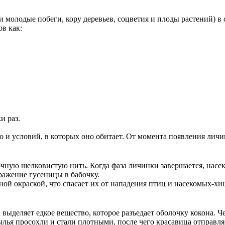
и молодые побеги, кору деревьев, соцветия и плоды растений) 
в как:
и раз.
 и условий, в которых оно обитает. От момента появления личи
чную шелковистую нить. Когда фаза личинки завершается, насек
ражение гусеницы в бабочку.
й окраской, что спасает их от нападения птиц и насекомых-хищ
 выделяет едкое вещество, которое разъедает оболочку кокона. Ч
рылья просохли и стали плотными, после чего красавица отправля