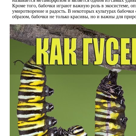
называется метаморфозом и является одним из самых удив
Кроме того, бабочки играют важную роль в экосистеме, о
умиротворение и радость. В некоторых культурах бабочки
образом, бабочки не только красивы, но и важны для прир