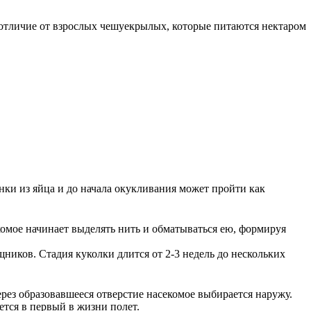
в отличие от взрослых чешуекрылых, которые питаются нектаром
нки из яйца и до начала окукливания может пройти как
омое начинает выделять нить и обматываться ею, формируя
ников. Стадия куколки длится от 2-3 недель до нескольких
ерез образовавшееся отверстие насекомое выбирается наружу.
ется в первый в жизни полет.