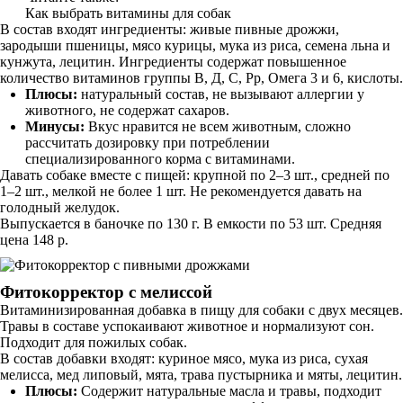
Как выбрать витамины для собак
В состав входят ингредиенты: живые пивные дрожжи,
зародыши пшеницы, мясо курицы, мука из риса, семена льна и
кунжута, лецитин. Ингредиенты содержат повышенное
количество витаминов группы В, Д, С, Рр, Омега 3 и 6, кислоты.
Плюсы:
натуральный состав, не вызывают аллергии у
животного, не содержат сахаров.
Минусы:
Вкус нравится не всем животным, сложно
рассчитать дозировку при потреблении
специализированного корма с витаминами.
Давать собаке вместе с пищей: крупной по 2–3 шт., средней по
1–2 шт., мелкой не более 1 шт. Не рекомендуется давать на
голодный желудок.
Выпускается в баночке по 130 г. В емкости по 53 шт. Средняя
цена 148 р.
Фитокорректор с мелиссой
Витаминизированная добавка в пищу для собаки с двух месяцев.
Травы в составе успокаивают животное и нормализуют сон.
Подходит для пожилых собак.
В состав добавки входят: куриное мясо, мука из риса, сухая
мелисса, мед липовый, мята, трава пустырника и мяты, лецитин.
Плюсы:
Содержит натуральные масла и травы, подходит