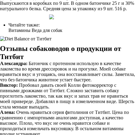
Выпускаются в коробках по 9 шт. В одном батончике 25 г и 30%
натурального белка. Средняя цена за упаковку из 9 шт. 516 р.
Читайте также:
Витамины Веда для собак
Отзывы собаководов о продукции от
Титбит
Александра:
Батончик с протеином использую в качестве
лакомства во время дрессировок и на прогулке. Моей собаке
нравиться вкус и угощаясь, она восстанавливает силы. Заметила,
что без батончика животное устает быстрее.
Виктор:
Пробовал давать своей Колли фитокорректор с
пивными дрожжами от Титбит. Сложно заставить собаку
проглотить лакомство, так как вкус и запах трав не нравиться
моей привереде. Добавлял в пищу в измельченном виде. Шерсть
стала меньше выпадать.
Алена:
Очень нравиться серия фитолиния от Титбит. Цена по
сравнению с импортными аналогами доступная, а качество
высокое. Плохо, что вкус не очень нравится собаке и
приходиться измельчать вкусняшку. В остальном витамины
вполне устраивают.