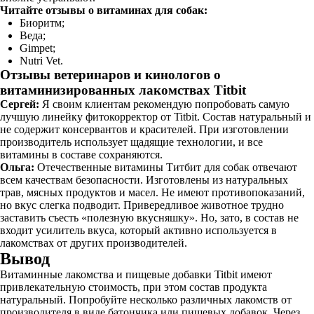
Читайте отзывы о витаминах для собак:
Биоритм;
Веда;
Gimpet;
Nutri Vet.
Отзывы ветеринаров и кинологов о
витаминизированных лакомствах Titbit
Сергей:
Я своим клиентам рекомендую попробовать самую
лучшую линейку фитокорректор от Titbit. Состав натуральный и
не содержит консервантов и красителей. При изготовлении
производитель использует щадящие технологии, и все
витамины в составе сохраняются.
Ольга:
Отечественные витамины Титбит для собак отвечают
всем качествам безопасности. Изготовлены из натуральных
трав, мясных продуктов и масел. Не имеют противопоказаний,
но вкус слегка подводит. Привередливое животное трудно
заставить съесть «полезную вкусняшку». Но, зато, в состав не
входит усилитель вкуса, который активно используется в
лакомствах от других производителей.
Вывод
Витаминные лакомства и пищевые добавки Titbit имеют
привлекательную стоимость, при этом состав продукта
натуральный. Попробуйте несколько различных лакомств от
производителя в виде батончика или пищевых добавок. Через