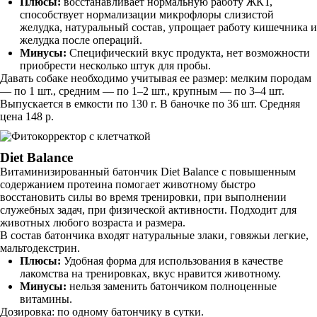
Плюсы:
восстанавливает нормальную работу ЖКТ,
способствует нормализации микрофлоры слизистой
желудка, натуральный состав, упрощает работу кишечника и
желудка после операций.
Минусы:
Специфический вкус продукта, нет возможности
приобрести несколько штук для пробы.
Давать собаке необходимо учитывая ее размер: мелким породам
— по 1 шт., средним — по 1–2 шт., крупным — по 3–4 шт.
Выпускается в емкости по 130 г. В баночке по 36 шт. Средняя
цена 148 р.
Diet Balance
Витаминизированный батончик Diet Balance с повышенным
содержанием протеина помогает животному быстро
восстановить силы во время тренировки, при выполнении
служебных задач, при физической активности. Подходит для
животных любого возраста и размера.
В состав батончика входят натуральные злаки, говяжьи легкие,
мальтодекстрин.
Плюсы:
Удобная форма для использования в качестве
лакомства на тренировках, вкус нравится животному.
Минусы:
нельзя заменить батончиком полноценные
витамины.
Дозировка: по одному батончику в сутки.