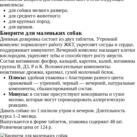
комплексы:
для собаки мелкого размера;
для среднего животного;
для крупных пород;
для щенков.
Биоритм для маленьких собак
Дневная дозировка состоит из двух таблеток. Утренний
комплекс нормализует работу ЖКТ, укрепляет сосуды и сердце,
поддерживает иммунитет. Вечерний комплекс насыщает клетки
кислородом, укрепляет зубы и способствует росту шерсти.
Состав витаминов: фосфор, кальций, каротин, калий, витамины
группы В, Д3, Р и К. Вспомогательные компоненты:
неактивные дрожжи, крахмал, сухой молочный белок.
Плюсы:
удобная упаковка с бластерами разного цвета:
оранжевый — утренний, черный — вечерний, натуральные
компоненты, сбалансированный состав.
Минусы:
в составе присутствуют консерванты и сухое
молоко, которые могут спровоцировать аллергическую
реакцию.
Давать собаке по 1 пилюли утром и вечером. Длительность
курса 1–2 месяца.
Выпускаются в форме таблеток, упаковка содержит 48 шт.
Розничная цена от 124 р.