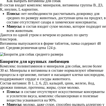
Как выбрать витамины для собак
В состав входит комплекс минералов, витамины группы В, Д3,
К, инулин, L-карнитин.
Плюсы:
нет необходимости рассчитывать дозировку для
средних по размеру животных, доступная цена на продукт, в
составе отсутствуют сахара и химические консерванты.
Минусы:
в состав входит сухое молоко, которое подходит не
всем животным.
Даются по одной утром и вечером из разных по цвету
блистеров.
Витамины выпускаются в форме таблеток, пачка содержит 48
шт. Средняя розничная цена 124 р.
Биоритм для крупных любимцев
Комплекс поливитаминов и минералов для собак, весом более
30 кг. Минералы и витамины в составе нормализуют обменные
процессы в организме, питают и насыщают клетки кислородом,
поддерживают сердце и сосуды животного.
Состав витамин: В 1, 2, 6, Д3, кальций, цинк, железо, йод,
дрожжи пивные, протеины, жиры, сухое молоко.
Плюсы:
в составе отсутствуют искусственные консерванты
и усилители вкуса, комплекс сбалансирован и полезные
вещества усваиваются на 90%.
Минусы:
молоко, даже сухое, способно вызвать аллергию у