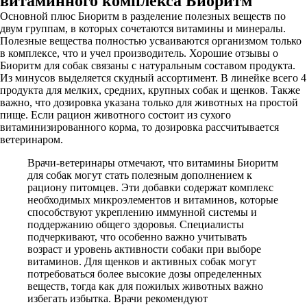
витаминного комплекса Биоритм
Основной плюс Биоритм в разделение полезных веществ по
двум группам, в которых сочетаются витамины и минералы.
Полезные вещества полностью усваиваются организмом только
в комплексе, что и учел производитель. Хорошие отзывы о
Биоритм для собак связаны с натуральным составом продукта.
Из минусов выделяется скудный ассортимент. В линейке всего 4
продукта для мелких, средних, крупных собак и щенков. Также
важно, что дозировка указана только для животных на простой
пище. Если рацион животного состоит из сухого
витаминизированного корма, то дозировка рассчитывается
ветеринаром.
Врачи-ветеринары отмечают, что витамины Биоритм
для собак могут стать полезным дополнением к
рациону питомцев. Эти добавки содержат комплекс
необходимых микроэлементов и витаминов, которые
способствуют укреплению иммунной системы и
поддержанию общего здоровья. Специалисты
подчеркивают, что особенно важно учитывать
возраст и уровень активности собаки при выборе
витаминов. Для щенков и активных собак могут
потребоваться более высокие дозы определенных
веществ, тогда как для пожилых животных важно
избегать избытка. Врачи рекомендуют