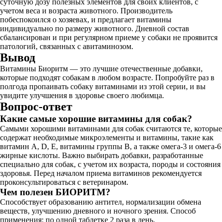
суточную дозу полезных элементов для своих клиентов, с
учетом веса и возраста животного. Производитель
побеспокоился о хозяевах, и предлагает витамины
индивидуально по размеру животного. Дневной состав
сбалансирован и при регулярном приеме у собаки не проявится
патологий, связанных с авитаминозом.
Вывод
Витамины Биоритм — это лучшие отечественные добавки,
которые подходят собакам в любом возрасте. Попробуйте раз в
полгода пропаивать собаку витаминами из этой серии, и вы
увидите улучшения в здоровье своего любимца.
Вопрос-ответ
Какие самые хорошие витамины для собак?
Самыми хорошими витаминами для собак считаются те, которые
содержат необходимые микроэлементы и витамины, такие как
витамин A, D, E, витамины группы B, а также омега-3 и омега-6
жирные кислоты. Важно выбирать добавки, разработанные
специально для собак, с учетом их возраста, породы и состояния
здоровья. Перед началом приема витаминов рекомендуется
проконсультироваться с ветеринаром.
Чем полезен БИОРИТМ?
Способствует образованию антител, нормализации обмена
веществ, улучшению дневного и ночного зрения. Способ
применения: по одной таблетке 2 раза в день.