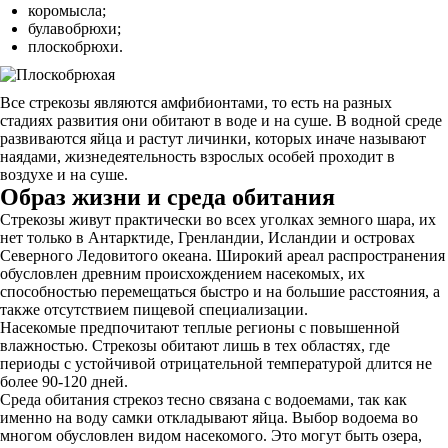
коромысла;
булавобрюхи;
плоскобрюхи.
Все стрекозы являются амфибионтами, то есть на разных
стадиях развития они обитают в воде и на суше. В водной среде
развиваются яйца и растут личинки, которых иначе называют
наядами, жизнедеятельность взрослых особей проходит в
воздухе и на суше.
Образ жизни и среда обитания
Стрекозы живут практически во всех уголках земного шара, их
нет только в Антарктиде, Гренландии, Исландии и островах
Северного Ледовитого океана. Широкий ареал распространения
обусловлен древним происхождением насекомых, их
способностью перемещаться быстро и на большие расстояния, а
также отсутствием пищевой специализации.
Насекомые предпочитают теплые регионы с повышенной
влажностью. Стрекозы обитают лишь в тех областях, где
периоды с устойчивой отрицательной температурой длится не
более 90-120 дней.
Среда обитания стрекоз тесно связана с водоемами, так как
именно на воду самки откладывают яйца. Выбор водоема во
многом обусловлен видом насекомого. Это могут быть озера,