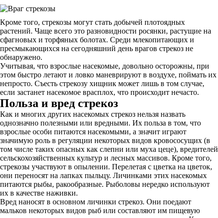
Кроме того, стрекозы могут стать добычей плотоядных
растений. Чаще всего это разновидности росянки, растущие на
сфагновых и торфяных болотах. Среди млекопитающих и
пресмыкающихся на сегодняшний день врагов стрекоз не
обнаружено.
Учитывая, что взрослые насекомые, довольно осторожны, при
этом быстро летают и ловко маневрируют в воздухе, поймать их
непросто. Съесть стрекозу хищник может лишь в том случае,
если застанет насекомое врасплох, что происходит нечасто.
Польза и вред стрекоз
Как и многих других насекомых стрекоз нельзя назвать
однозначно полезными или вредными. Их польза в том, что
взрослые особи питаются насекомыми, а значит играют
значимую роль в регуляции некоторых видов кровососущих (в
том числе таких опасных как слепни или муха цеце), вредителей
сельскохозяйственных культур и лесных массивов. Кроме того,
стрекозы участвуют в опылении. Перелетая с цветка на цветок,
они переносят на лапках пыльцу. Личинками этих насекомых
питаются рыбы, ракообразные. Рыболовы нередко используют
их в качестве наживки.
Вред наносят в основном личинки стрекоз. Они поедают
мальков некоторых видов рыб или составляют им пищевую