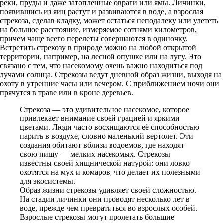
реки, пруды и даже затопленные овраги или ямы. Личинки,
появившись из яиц растут и развиваются в воде, а взрослая
стрекоза, сделав кладку, может остаться неподалеку или улететь
на большое расстояние, измеряемое сотнями километров,
причем чаще всего перелеты совершаются в одиночку.
Встретить стрекозу в природе можно на любой открытой
территории, например, на лесной опушке или на лугу. Это
связано с тем, что насекомому очень важно находиться под
лучами солнца. Стрекозы ведут дневной образ жизни, выходя на
охоту в утренние часы или вечером. С приближением ночи они
прячутся в траве или в кроне деревьев.
Стрекоза — это удивительное насекомое, которое
привлекает внимание своей грацией и яркими
цветами. Люди часто восхищаются её способностью
парить в воздухе, словно маленький вертолет. Эти
создания обитают вблизи водоемов, где находят
свою пищу — мелких насекомых. Стрекозы
известны своей хищнической натурой: они ловко
охотятся на мух и комаров, что делает их полезными
для экосистемы.
Образ жизни стрекозы удивляет своей сложностью.
На стадии личинки они проводят несколько лет в
воде, прежде чем превратиться во взрослых особей.
Взрослые стрекозы могут пролетать большие