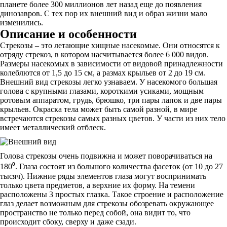
планете более 300 миллионов лет назад еще до появления
динозавров. С тех пор их внешний вид и образ жизни мало
изменились.
Описание и особенности
Стрекозы – это летающие хищные насекомые. Они относятся к
отряду стрекоз, в котором насчитывается более 6 000 видов.
Размеры насекомых в зависимости от видовой принадлежности
колеблются от 1,5 до 15 см, а размах крыльев от 2 до 19 см.
Внешний вид стрекозы легко узнаваем. У насекомого большая
голова с крупными глазами, короткими усиками, мощным
ротовым аппаратом, грудь, брюшко, три пары лапок и две пары
крыльев. Окраска тела может быть самой разной, в мире
встречаются стрекозы самых разных цветов. У части из них тело
имеет металлический отблеск.
Голова стрекозы очень подвижна и может поворачиваться на
180⁰. Глаза состоят из большого количества фасеток (от 10 до 27
тысяч). Нижние ряды элементов глаза могут воспринимать
только цвета предметов, а верхние их форму. На темени
расположены 3 простых глазка. Такое строение и расположение
глаз делает возможным для стрекозы обозревать окружающее
пространство не только перед собой, она видит то, что
происходит сбоку, сверху и даже сзади.