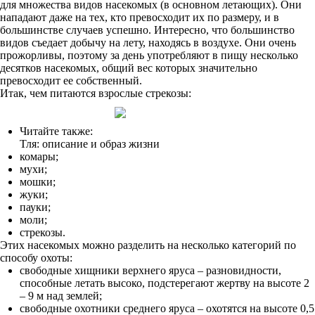
для множества видов насекомых (в основном летающих). Они
нападают даже на тех, кто превосходит их по размеру, и в
большинстве случаев успешно. Интересно, что большинство
видов съедает добычу на лету, находясь в воздухе. Они очень
прожорливы, поэтому за день употребляют в пищу несколько
десятков насекомых, общий вес которых значительно
превосходит ее собственный.
Итак, чем питаются взрослые стрекозы:
Читайте также:
Тля: описание и образ жизни
комары;
мухи;
мошки;
жуки;
пауки;
моли;
стрекозы.
Этих насекомых можно разделить на несколько категорий по
способу охоты:
свободные хищники верхнего яруса – разновидности,
способные летать высоко, подстерегают жертву на высоте 2
– 9 м над землей;
свободные охотники среднего яруса – охотятся на высоте 0,5