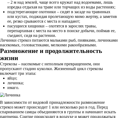
– 2 м над землей, чаще всего кружат над водоемами, лишь
изредка отдыхая на траве или торчащих из воды растениях;
подстерегающие охотники – сидят в засаде на травинках
или кустах, поджидая пролетающую мимо жертву, а заметив
ее, резко срываются с места и нападают;
пасущиеся хищники – охотятся в зарослях травы,
перепархивая с места на место в поиске добычи, поймав ее,
съедают, сидя на растении.
Личинки стрекоз питаются мальками рыб, пиявками, личинками
насекомых, головастиками, мелкими ракообразными.
Размножение и продолжительность
жизни
Стрекозы – насекомые с неполным превращением, они
пропускают стадию куколки. Жизненный цикл стрекозы
включает три этапа:
яйцо;
личинка;
имаго.
В зависимости от видовой принадлежности размножение
стрекоз может происходит 1 или несколько раз в год. Перед
спариванием самцы объединяются в группы и начинают искать
партнерш. Соитие происходит в воздухе и может продолжаться