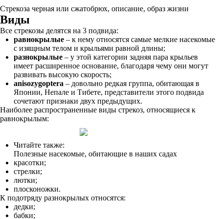
Стрекоза черная или сжатобрюх, описание, образ жизни
Виды
Все стрекозы делятся на 3 подвида:
равнокрылые
– к нему относятся самые мелкие насекомые
с изящным телом и крыльями равной длины;
разнокрылые
– у этой категории задняя пара крыльев
имеет расширенное основание, благодаря чему они могут
развивать высокую скорость;
anisozygoptera
– довольно редкая группа, обитающая в
Японии, Непале и Тибете, представители этого подвида
сочетают признаки двух предыдущих.
Наиболее распространенные виды стрекоз, относящиеся к
равнокрылым:
Читайте также:
Полезные насекомые, обитающие в наших садах
красотки;
стрелки;
лютки;
плосконожки.
К подотряду разнокрылых относятся:
дедки;
бабки;