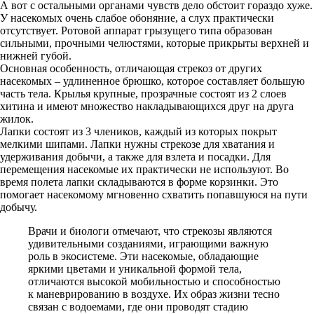
А вот с остальными органами чувств дело обстоит гораздо хуже.
У насекомых очень слабое обоняние, а слух практически
отсутствует. Ротовой аппарат грызущего типа образован
сильными, прочными челюстями, которые прикрыты верхней и
нижней губой.
Основная особенность, отличающая стрекоз от других
насекомых – удлиненное брюшко, которое составляет большую
часть тела. Крылья крупные, прозрачные состоят из 2 слоев
хитина и имеют множество накладывающихся друг на друга
жилок.
Лапки состоят из 3 члеников, каждый из которых покрыт
мелкими шипами. Лапки нужны стрекозе для хватания и
удерживания добычи, а также для взлета и посадки. Для
перемещения насекомые их практически не используют. Во
время полета лапки складываются в форме корзинки. Это
помогает насекомому мгновенно схватить попавшуюся на пути
добычу.
Врачи и биологи отмечают, что стрекозы являются
удивительными созданиями, играющими важную
роль в экосистеме. Эти насекомые, обладающие
яркими цветами и уникальной формой тела,
отличаются высокой мобильностью и способностью
к маневрированию в воздухе. Их образ жизни тесно
связан с водоемами, где они проводят стадию