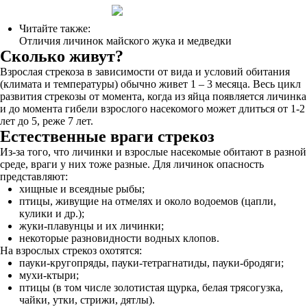
Читайте также:
Отличия личинок майского жука и медведки
Сколько живут?
Взрослая стрекоза в зависимости от вида и условий обитания
(климата и температуры) обычно живет 1 – 3 месяца. Весь цикл
развития стрекозы от момента, когда из яйца появляется личинка
и до момента гибели взрослого насекомого может длиться от 1-2
лет до 5, реже 7 лет.
Естественные враги стрекоз
Из-за того, что личинки и взрослые насекомые обитают в разной
среде, враги у них тоже разные. Для личинок опасность
представляют:
хищные и всеядные рыбы;
птицы, живущие на отмелях и около водоемов (цапли,
кулики и др.);
жуки-плавунцы и их личинки;
некоторые разновидности водных клопов.
На взрослых стрекоз охотятся:
пауки-кругопряды, пауки-тетрагнатиды, пауки-бродяги;
мухи-ктыри;
птицы (в том числе золотистая щурка, белая трясогузка,
чайки, утки, стрижи, дятлы).