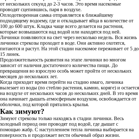
от нескольких секунд до 2-3 часов. Это время насекомые
проводят сцепившись, паря в воздухе.
Оплодотворенная самка отправляется к ближайшему
подходящему водоему, где и откладывает яйца в количестве от
100 до 600 штук. Кладка чаще всего делается на растения,
которые возвышаются над водой или находятся под ней.
Личинки появляются на свет через несколько недель. Вся жизнь
личинки стрекозы проходит в воде. Они активно охотятся,
питаются и растут. На этой стадии насекомое переживает от 5 до
15 линек.
Продолжительность развития на этапе личинки во многом
зависит от наличия достаточного количества пищи. До
превращения во взрослую особь может пройти от нескольких
месяцев до нескольких лет.
Когда приходит время перейти на стадию имаго, личинка
вылезает из воды (по стеблю растения, камню, коряге) и остается
на воздухе от нескольких часов до нескольких дней. В это время
она начинает дышать атмосферным воздухом, освобождается от
оболочки, под которой прятались крылья.
Как зимуют?
Зимуют стрекозы только находясь в стадии личинки. Весь
холодный период они проводят под водой, где дышат с
помощью жабр. С наступлением тепла личинка выбирается на
поверхность и продолжает вести обычный образ жизни.