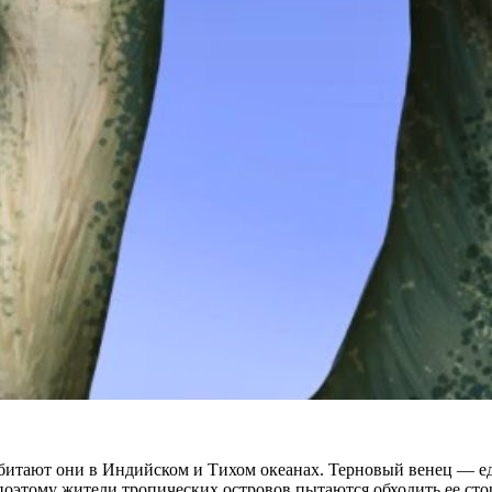
итают они в Индийском и Тихом океанах. Терновый венец — един
 поэтому жители тропических островов пытаются обходить ее сто