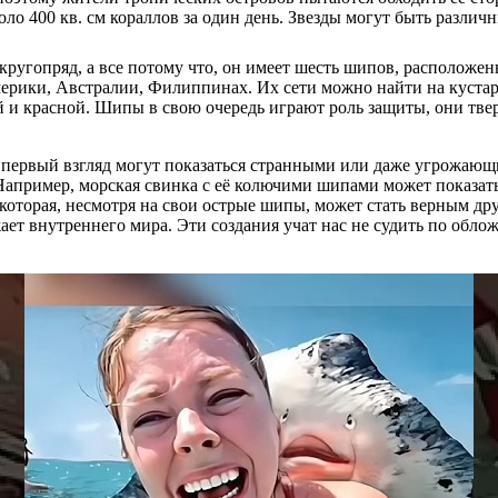
о 400 кв. см кораллов за один день. Звезды могут быть различн
кругопряд, а все потому что, он имеет шесть шипов, располож
ики, Австралии, Филиппинах. Их сети можно найти на кустарни
й и красной. Шипы в свою очередь играют роль защиты, они тве
первый взгляд могут показаться странными или даже угрожающи
апример, морская свинка с её колючими шипами может показать
которая, несмотря на свои острые шипы, может стать верным др
ает внутреннего мира. Эти создания учат нас не судить по обл