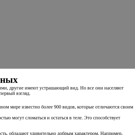
тных
ыми, другие имеют устрашающий вид. Но все они населяют
первый взгляд.
ом мире известно более 900 видов, которые отличаются своим
стью могут сломаться и остаться в теле. Это способствует
сть, обладают удивительно добрым характером. Например,