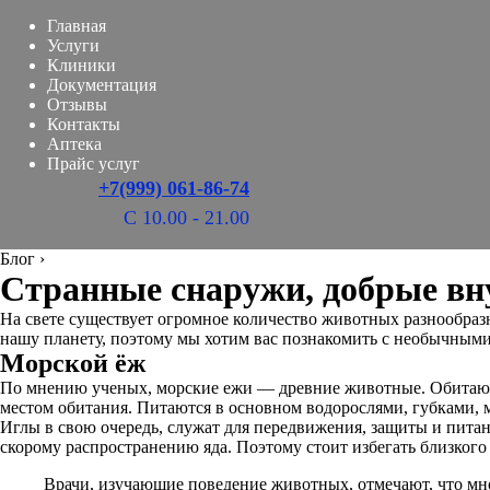
Главная
Услуги
Клиники
Документация
Отзывы
Контакты
Аптека
Прайс услуг
+7(999) 061-86-74
С 10.00 - 21.00
Блог
›
Странные снаружи, добрые вн
На свете существует огромное количество животных разнообраз
нашу планету, поэтому мы хотим вас познакомить с необычным
Морской ёж
По мнению ученых, морские ежи — древние животные. Обитают 
местом обитания. Питаются в основном водорослями, губками, 
Иглы в свою очередь, служат для передвижения, защиты и питани
скорому распространению яда. Поэтому стоит избегать близкого
Врачи, изучающие поведение животных, отмечают, что мн