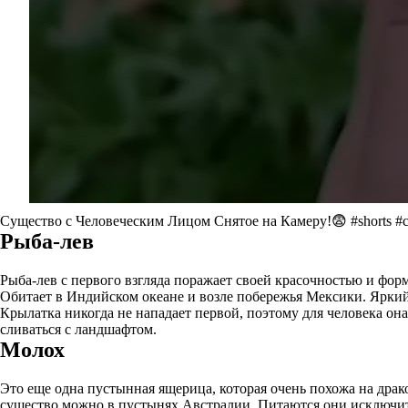
Существо с Человеческим Лицом Снятое на Камеру!😨 #shorts #
Рыба-лев
Рыба-лев с первого взгляда поражает своей красочностью и форм
Обитает в Индийском океане и возле побережья Мексики. Яркий 
Крылатка никогда не нападает первой, поэтому для человека она 
сливаться с ландшафтом.
Молох
Это еще одна пустынная ящерица, которая очень похожа на драк
существо можно в пустынях Австралии. Питаются они исключи