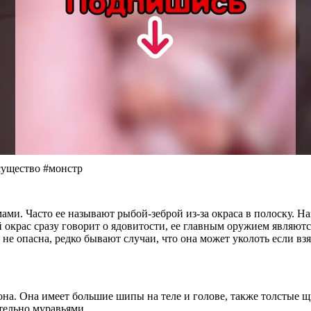
существо #монстр
ами. Часто ее называют рыбой-зеброй из-за окраса в полоску. На
окрас сразу говорит о ядовитости, ее главным оружием являютс
не опасна, редко бывают случаи, что она может уколоть если взя
она. Она имеет большие шипы на теле и голове, также толстые щ
тельно муравьями.