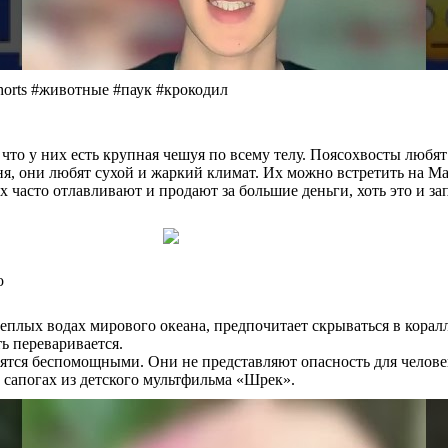
orts #животные #паук #крокодил
 у них есть крупная чешуя по всему телу. Поясохвосты любят с
ня, они любят сухой и жаркий климат. Их можно встретить на Ма
х часто отлавливают и продают за большие деньги, хоть это и 
о
еплых водах мирового океана, предпочитает скрываться в кора
ть переваривается.
вятся беспомощными. Они не представляют опасность для челове
в сапогах из детского мультфильма «Шрек».