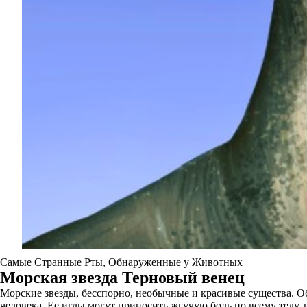
Самые Странные Рты, Обнаруженные у Животных
Морская звезда Терновый венец
Морские звезды, бесспорно, необычные и красивые существа. Об
человека. Ее иглы могут приносить жгучую боль по всему телу,