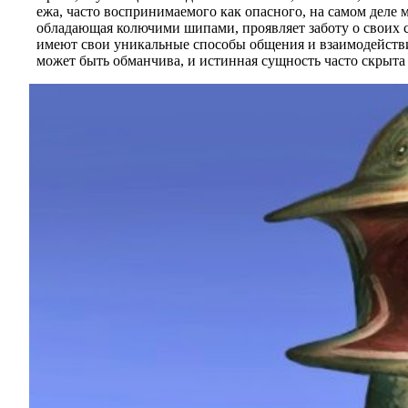
ежа, часто воспринимаемого как опасного, на самом деле 
обладающая колючими шипами, проявляет заботу о своих с
имеют свои уникальные способы общения и взаимодействи
может быть обманчива, и истинная сущность часто скрыта