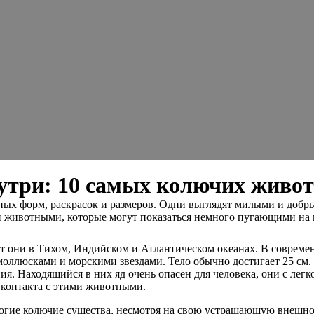
утри: 10 самых колючих живо
ных форм, раскрасок и размеров. Одни выглядят милыми и добр
и животными, которые могут показаться немного пугающими на 
они в Тихом, Индийском и Атлантическом океанах. В современн
моллюсками и морскими звездами. Тело обычно достигает 25 см.
я. Находящийся в них яд очень опасен для человека, они с легко
 контакта с этими животными.
огие колючие существа, несмотря на свою устрашающую внешно