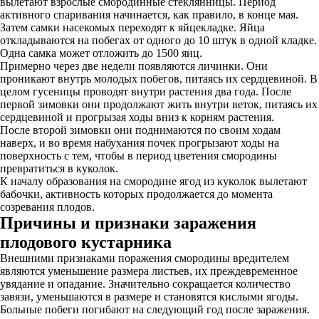
вылетают взрослые смородинные стеклянницы. Период
активного спаривания начинается, как правило, в конце мая.
Затем самки насекомых переходят к яйцекладке. Яйца
откладываются на побегах от одного до 10 штук в одной кладке.
Одна самка может отложить до 1500 яиц.
Примерно через две недели появляются личинки. Они
проникают внутрь молодых побегов, питаясь их сердцевиной. В
целом гусеницы проводят внутри растения два года. После
первой зимовки они продолжают жить внутри веток, питаясь их
сердцевиной и прогрызая ходы вниз к корням растения.
После второй зимовки они поднимаются по своим ходам
наверх, и во время набухания почек прогрызают ходы на
поверхность с тем, чтобы в период цветения смородины
превратиться в куколок.
К началу образования на смородине ягод из куколок вылетают
бабочки, активность которых продолжается до момента
созревания плодов.
Причины и признаки заражения
плодового кустарника
Внешними признаками поражения смородины вредителем
являются уменьшение размера листьев, их преждевременное
увядание и опадание. Значительно сокращается количество
завязи, уменьшаются в размере и становятся кислыми ягоды.
Больные побеги погибают на следующий год после заражения.