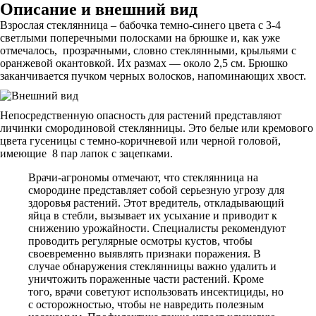
Описание и внешний вид
Взрослая стеклянница – бабочка темно-синего цвета с 3-4
светлыми поперечными полосками на брюшке и, как уже
отмечалось, прозрачными, словно стеклянными, крыльями с
оранжевой окантовкой. Их размах — около 2,5 см. Брюшко
заканчивается пучком черных волосков, напоминающих хвост.
Непосредственную опасность для растений представляют
личинки смородиновой стеклянницы. Это белые или кремового
цвета гусеницы с темно-коричневой или черной головой,
имеющие 8 пар лапок с зацепками.
Врачи-агрономы отмечают, что стеклянница на
смородине представляет собой серьезную угрозу для
здоровья растений. Этот вредитель, откладывающий
яйца в стебли, вызывает их усыхание и приводит к
снижению урожайности. Специалисты рекомендуют
проводить регулярные осмотры кустов, чтобы
своевременно выявлять признаки поражения. В
случае обнаружения стеклянницы важно удалить и
уничтожить пораженные части растений. Кроме
того, врачи советуют использовать инсектициды, но
с осторожностью, чтобы не навредить полезным