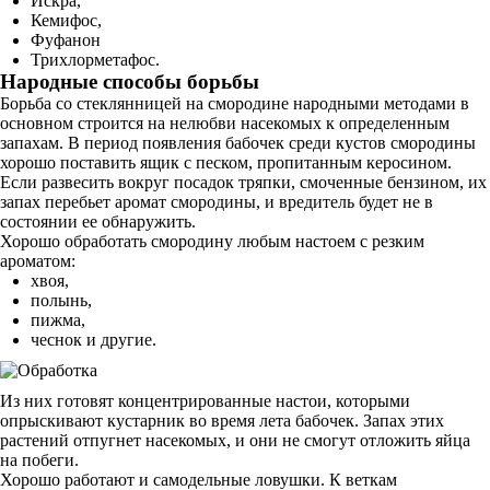
Искра,
Кемифос,
Фуфанон
Трихлорметафос.
Народные способы борьбы
Борьба со стеклянницей на смородине народными методами в
основном строится на нелюбви насекомых к определенным
запахам. В период появления бабочек среди кустов смородины
хорошо поставить ящик с песком, пропитанным керосином.
Если развесить вокруг посадок тряпки, смоченные бензином, их
запах перебьет аромат смородины, и вредитель будет не в
состоянии ее обнаружить.
Хорошо обработать смородину любым настоем с резким
ароматом:
хвоя,
полынь,
пижма,
чеснок и другие.
Из них готовят концентрированные настои, которыми
опрыскивают кустарник во время лета бабочек. Запах этих
растений отпугнет насекомых, и они не смогут отложить яйца
на побеги.
Хорошо работают и самодельные ловушки. К веткам