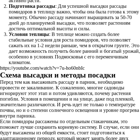
активно расти.
Подготовка рассады
: Для успешной высадки рассады
помидоров в теплицу важно, чтобы она была готова к этому
моменту. Обычно рассаду начинают выращивать за 50-70
дней до планируемой высадки, что позволяет растениям
достичь оптимальной высоты и силы.
Условия теплицы
: В теплице можно создать более
стабильные условия для роста помидоров, что позволяет
сажать их на 1-2 недели раньше, чем в открытом грунте. Это
дает возможность получить более ранний и богатый урожай,
особенно в условиях Подмосковья с его переменчивым
климатом.
https://youtube.com/watch?v=7u-ho60nbIc
Схема высадки и методы посадки
Перед тем как высаживать рассаду в парник, необходимо
провести ее закаливание. К сожалению, многие садоводы
игнорируют этот этап и потом удивляются, почему растения
погибли. Условия в помещении и на улице, даже под пленкой,
значительно различаются. И речь идет не только о температуре
почвы, но и о степени солнечного освещения и уровне прогрева
внутри парника.
Если помидоры рассажены по отдельным стаканчикам, это
поможет лучше сохранить корневую систему. В случае, если они
будут высажены из общей емкости, стоит подготовиться к
адаптационному периоду, который может занять более двух