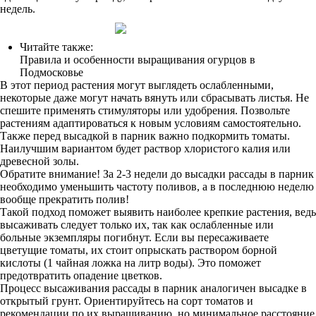
недель.
Читайте также:
Правила и особенности выращивания огурцов в
Подмосковье
В этот период растения могут выглядеть ослабленными,
некоторые даже могут начать вянуть или сбрасывать листья. Не
спешите применять стимуляторы или удобрения. Позвольте
растениям адаптироваться к новым условиям самостоятельно.
Также перед высадкой в парник важно подкормить томаты.
Наилучшим вариантом будет раствор хлористого калия или
древесной золы.
Обратите внимание! За 2-3 недели до высадки рассады в парник
необходимо уменьшить частоту поливов, а в последнюю неделю
вообще прекратить полив!
Такой подход поможет выявить наиболее крепкие растения, ведь
высаживать следует только их, так как ослабленные или
больные экземпляры погибнут. Если вы пересаживаете
цветущие томаты, их стоит опрыскать раствором борной
кислоты (1 чайная ложка на литр воды). Это поможет
предотвратить опадение цветков.
Процесс высаживания рассады в парник аналогичен высадке в
открытый грунт. Ориентируйтесь на сорт томатов и
рекомендации по их выращиванию, но минимальное расстояние