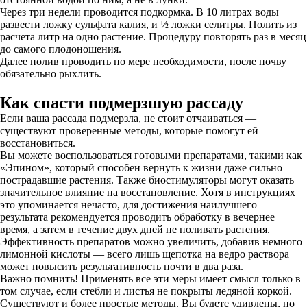
Через три недели проводится подкормка. В 10 литрах воды
развести ложку сульфата калия, и ½ ложки селитры. Полить из
расчета литр на одно растение. Процедуру повторять раз в месяц
до самого плодоношения.
Далее полив проводить по мере необходимости, после почву
обязательно рыхлить.
Как спасти подмерзшую рассаду
Если ваша рассада подмерзла, не стоит отчаиваться —
существуют проверенные методы, которые помогут ей
восстановиться.
Вы можете воспользоваться готовыми препаратами, такими как
«Эпином», который способен вернуть к жизни даже сильно
пострадавшие растения. Также биостимуляторы могут оказать
значительное влияние на восстановление. Хотя в инструкциях
это упоминается нечасто, для достижения наилучшего
результата рекомендуется проводить обработку в вечернее
время, а затем в течение двух дней не поливать растения.
Эффективность препаратов можно увеличить, добавив немного
лимонной кислоты — всего лишь щепотка на ведро раствора
может повысить результативность почти в два раза.
Важно помнить! Применять все эти меры имеет смысл только в
том случае, если стебли и листья не покрыты ледяной коркой.
Существуют и более простые методы. Вы будете удивлены, но