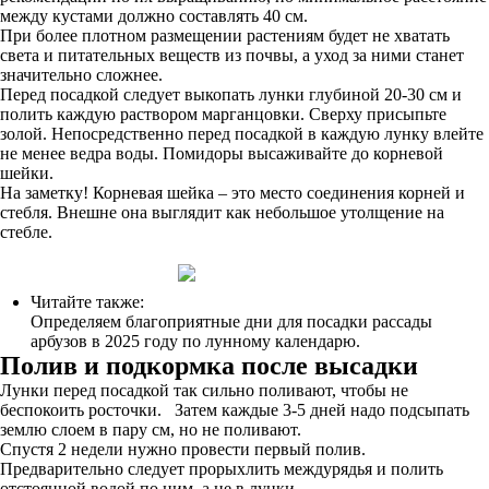
между кустами должно составлять 40 см.
При более плотном размещении растениям будет не хватать
света и питательных веществ из почвы, а уход за ними станет
значительно сложнее.
Перед посадкой следует выкопать лунки глубиной 20-30 см и
полить каждую раствором марганцовки. Сверху присыпьте
золой. Непосредственно перед посадкой в каждую лунку влейте
не менее ведра воды. Помидоры высаживайте до корневой
шейки.
На заметку! Корневая шейка – это место соединения корней и
стебля. Внешне она выглядит как небольшое утолщение на
стебле.
Читайте также:
Определяем благоприятные дни для посадки рассады
арбузов в 2025 году по лунному календарю.
Полив и подкормка после высадки
Лунки перед посадкой так сильно поливают, чтобы не
беспокоить росточки. Затем каждые 3-5 дней надо подсыпать
землю слоем в пару см, но не поливают.
Спустя 2 недели нужно провести первый полив.
Предварительно следует прорыхлить междурядья и полить
отстоянной водой по ним, а не в лунки.