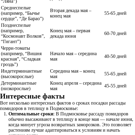
“Ляна”)
Среднеспелые
Вторая декада мая –
(например, “Бычье
55-65 дней
конец мая
сердце”, “Де Барао”)
Позднеспелые
(например,
Конец мая – первая
60-70 дней
“Космонавт Волков”,
декада июня
“Гигант”)
Черри-томаты
(например, “Вишня
Начало мая – середина
40-50 дней
красная”, “Сладкая
мая
гроздь”)
Индетерминантные
Середина мая – конец
55-65 дней
(высокорослые)
мая
Детерминантные
Конец апреля – середина
45-55 дней
(низкорослые)
мая
Интересные факты
Вот несколько интересных фактов о сроках посадки рассады
помидоров в теплицу в Подмосковье:
Оптимальные сроки
: В Подмосковье рассаду помидоров
обычно высаживают в теплицу в конце мая — начале июня,
когда минует угроза возвратных заморозков. Это позволяет
растениям лучше адаптироваться к условиям и начать