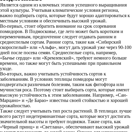
Является одним из ключевых этапов успешного выращивания
этой культуры. Учитывая климатические условия региона,
важно подбирать сорта, которые будут хорошо адаптироваться к
местным условиям и обеспечивать высокий урожай.
Во-первых, стоит обратить внимание на срок созревания
помидоров. В Подмосковье, где лето может быть коротким и
переменчивым, предпочтение следует отдавать ранним и
среднеспелым сортам. Ранние сорта, такие как «Сибирский
скороспелый» или «Альфа», могут дать урожай уже через 90-100
дней после посева семян. Среднеспелые сорта, например,
«Бычье сердце» или «Кремлевский», требуют немного больше
времени, но также могут быть успешными при правильном
уходе.
Во-вторых, важно учитывать устойчивость сортов к
заболеваниям. В условиях теплицы помидоры могут
подвергаться различным болезням, таким как фитофтора или
мучнистая роса. Поэтому стоит выбирать сорта, которые имеют
высокую устойчивость к этим заболеваниям. Например, «Сан-
Марцано» и «Де Барао» известны своей стойкостью и хорошей
урожайностью.
Также следует учитывать тип роста растений. В теплицах лучше
всего растут индетерминантные сорта, которые могут достигать
значительной высоты и требуют подвязки. Такие сорта, как
«Черный принц» и «Светлана», обеспечивают высокий урожай