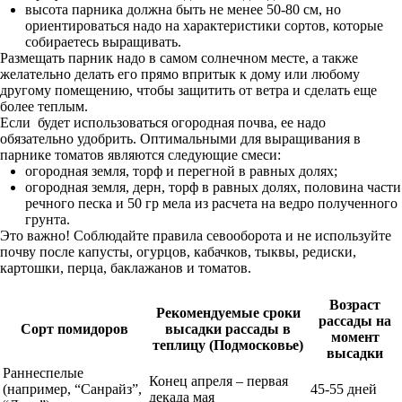
высота парника должна быть не менее 50-80 см, но
ориентироваться надо на характеристики сортов, которые
собираетесь выращивать.
Размещать парник надо в самом солнечном месте, а также
желательно делать его прямо впритык к дому или любому
другому помещению, чтобы защитить от ветра и сделать еще
более теплым.
Если будет использоваться огородная почва, ее надо
обязательно удобрить. Оптимальными для выращивания в
парнике томатов являются следующие смеси:
огородная земля, торф и перегной в равных долях;
огородная земля, дерн, торф в равных долях, половина части
речного песка и 50 гр мела из расчета на ведро полученного
грунта.
Это важно! Соблюдайте правила севооборота и не используйте
почву после капусты, огурцов, кабачков, тыквы, редиски,
картошки, перца, баклажанов и томатов.
Возраст
Рекомендуемые сроки
рассады на
Сорт помидоров
высадки рассады в
момент
теплицу (Подмосковье)
высадки
Раннеспелые
Конец апреля – первая
(например, “Санрайз”,
45-55 дней
декада мая