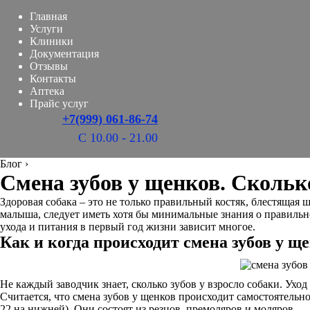
Главная
Услуги
Клиники
Документация
Отзывы
Контакты
Аптека
Прайс услуг
+7(999) 061-86-74
С 10.00 - 21.00
Блог
›
Смена зубов у щенков. Сколько
Здоровая собака – это не только правильный костяк, блестящая ш
малыша, следует иметь хотя бы минимальные знания о правильно
ухода и питания в первый год жизни зависит многое.
Как и когда происходит смена зубов у щ
Не каждый заводчик знает, сколько зубов у взросло собаки. Уход
Считается, что смена зубов у щенков происходит самостоятельно
22 на нижней). Они состоят из резцов, премоляров и моляров.