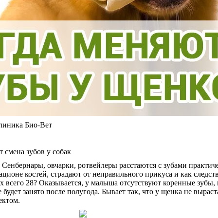
линика Био-Вет
 Сенбернары, овчарки, ротвейлеры расстаются с зубами практиче
ационе костей, страдают от неправильного прикуса и как следс
их всего 28? Оказывается, у малыша отсутствуют коренные зубы,
е будет занято после полугода. Бывает так, что у щенка не вырас
ектом.