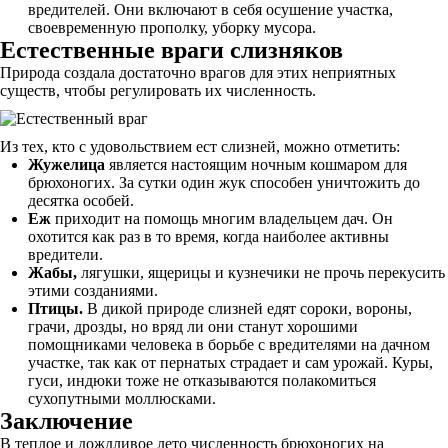
вредителей. Они включают в себя осушение участка,
своевременную прополку, уборку мусора.
Естественные враги слизняков
Природа создала достаточно врагов для этих неприятных
существ, чтобы регулировать их численность.
Из тех, кто с удовольствием ест слизней, можно отметить:
Жужелица
является настоящим ночным кошмаром для
брюхоногих. За сутки один жук способен уничтожить до
десятка особей.
Еж
приходит на помощь многим владельцем дач. Он
охотится как раз в то время, когда наиболее активны
вредители.
Жабы,
лягушки, ящерицы и кузнечики не прочь перекусить
этими созданиями.
Птицы.
В дикой природе слизней едят сороки, вороны,
грачи, дрозды, но вряд ли они станут хорошими
помощниками человека в борьбе с вредителями на дачном
участке, так как от пернатых страдает и сам урожай. Куры,
гуси, индюки тоже не отказываются полакомиться
сухопутными моллюсками.
Заключение
В теплое и дождливое лето численность брюхоногих на