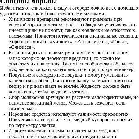
Способы борьбы
Избавиться от слизняков в саду и огороде можно как с помощью
ядохимикатов, так и более гуманными методами.
Химические препараты рекомендуют применять при
высокой зараженности участка. Необходимо учитывать, что
инсектициды не помогут, так как моллюски не относятся к
насекомым. Придется потратиться на специальные средства.
Хорошо помогают «Хищник», «Антислизень», «Гроза»,
«Слизнеед».
Если посадить по периметру и внутри участка растения,
запах которых не переносят вредители, то можно не
опасаться их нашествия. Такими способностями обладают
лук, чеснок, бархатцы, базилик, горчица, ползучий клевер.
Покупные и самодельные ловушки помогут уменьшить
количество особей. Для этого в банку наливают пиво или
кефир и прикапывают ее землей. Жидкости должно быть
достаточно, чтобы вредитель утонул.
Сбор моллюсков вручную на рассвете малоэффективный, но
наименее затратный метод. Может дать результат, если
слизней мало.
Народные средства используют уязвимость брюхоногих.
Применяют гашеную известь, медный купорос, нанося их
по периметру участка.
Агротехнические приемы направлены на создание
неблагоприятных условий для жизнедеятельности