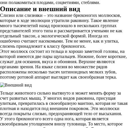
они полакомиться плодами, соцветиями, стеблями.
Описание и внешний вид
Слизни или слизняки – это название брюхоногих моллюсков,
которые в ходе эволюции утратили раковину. Такое явление
много тысячелетий назад произошло в нескольких группах
представителей этого типа и рассматривается учеными не как
отдельный таксон, а экологической формой. Иногда их
ошибочно считают насекомыми. Тем не менее, как и улитка,
слизень принадлежит к классу брюхоногих.
Этот моллюск состоит из тельца и хорошо заметной головы, на
которой имеются две пары щупальцев. Нижние, более короткие,
служат для осязания, вкуса и обоняния. Верхние являются
органами зрения. На языке слизня во множестве рядов
расположены несколько тысяч хитиноидных мелких зубов,
поэтому ротовой аппарат выглядит как своеобразная терка.
Тельце животного сильно вытянуто и может менять форму за
счет развитых мышц. У многих видов раковина, присущая
улиткам, превратилась в своеобразную мантию, которая не такая
плотная и находится под внешним покровом. Эти моллюски
всегда покрыты слизью, предохраняющей тело от высыхания.
У этого брюхоногого всего одна нога, которая является
своеобразным утолщением внизу туловища. То место, которое