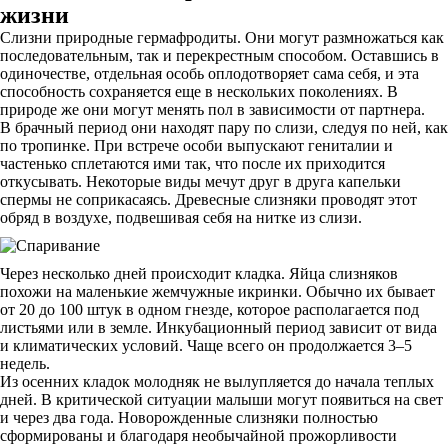
жизни
Слизни природные гермафродиты. Они могут размножаться как
последовательным, так и перекрестным способом. Оставшись в
одиночестве, отдельная особь оплодотворяет сама себя, и эта
способность сохраняется еще в нескольких поколениях. В
природе же они могут менять пол в зависимости от партнера.
В брачный период они находят пару по слизи, следуя по ней, как
по тропинке. При встрече особи выпускают гениталии и
частенько сплетаются ими так, что после их приходится
откусывать. Некоторые виды мечут друг в друга капельки
спермы не соприкасаясь. Древесные слизняки проводят этот
обряд в воздухе, подвешивая себя на нитке из слизи.
Через несколько дней происходит кладка. Яйца слизняков
похожи на маленькие жемчужные икринки. Обычно их бывает
от 20 до 100 штук в одном гнезде, которое располагается под
листьями или в земле. Инкубационный период зависит от вида
и климатических условий. Чаще всего он продолжается 3–5
недель.
Из осенних кладок молодняк не вылупляется до начала теплых
дней. В критической ситуации малыши могут появиться на свет
и через два года. Новорожденные слизняки полностью
сформированы и благодаря необычайной прожорливости