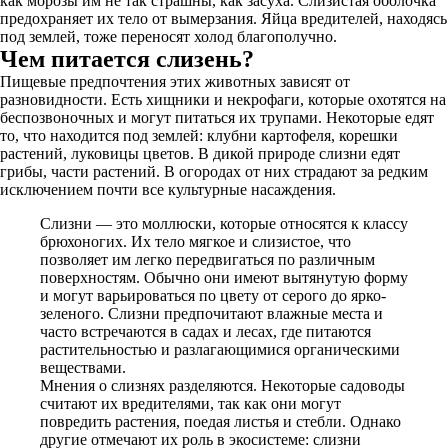
как морозы им не так страшны, как засуха. Слизистая оболочка
предохраняет их тело от вымерзания. Яйца вредителей, находясь
под землей, тоже переносят холод благополучно.
Чем питается слизень?
Пищевые предпочтения этих животных зависят от
разновидности. Есть хищники и некрофаги, которые охотятся на
беспозвоночных и могут питаться их трупами. Некоторые едят
то, что находится под землей: клубни картофеля, корешки
растений, луковицы цветов. В дикой природе слизни едят
грибы, части растений. В огородах от них страдают за редким
исключением почти все культурные насаждения.
Слизни — это моллюски, которые относятся к классу
брюхоногих. Их тело мягкое и слизистое, что
позволяет им легко передвигаться по различным
поверхностям. Обычно они имеют вытянутую форму
и могут варьироваться по цвету от серого до ярко-
зеленого. Слизни предпочитают влажные места и
часто встречаются в садах и лесах, где питаются
растительностью и разлагающимися органическими
веществами.
Мнения о слизнях разделяются. Некоторые садоводы
считают их вредителями, так как они могут
повредить растения, поедая листья и стебли. Однако
другие отмечают их роль в экосистеме: слизни