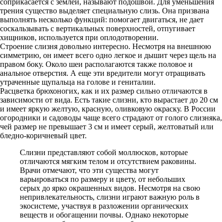
соприкасается с землей, называют подошвой. Для уменьшения
трения существо выделяет специальную слизь. Она призвана
выполнять несколько функций: помогает двигаться, не дает
соскальзывать с вертикальных поверхностей, отпугивает
хищников, используется при оплодотворении.
Строение слизня довольно интересно. Несмотря на внешнюю
симметрию, он имеет всего одно легкое и дышит через щель на
правом боку. Около шеи располагаются также половое и
анальное отверстия. А еще эти вредители могут отращивать
утраченные щупальца на голове и гениталии.
Расцветка брюхоногих, как и их размер сильно отличаются в
зависимости от вида. Есть такие слизни, кто вырастает до 20 см
и имеет яркую желтую, красную, оливковую окраску. В России
огородники и садоводы чаще всего страдают от голого слизняка,
чей размер не превышает 3 см и имеет серый, желтоватый или
бледно-коричневый цвет.
Слизни представляют собой моллюсков, которые
отличаются мягким телом и отсутствием раковины.
Врачи отмечают, что эти существа могут
варьироваться по размеру и цвету, от небольших
серых до ярко окрашенных видов. Несмотря на свою
непривлекательность, слизни играют важную роль в
экосистеме, участвуя в разложении органических
веществ и обогащении почвы. Однако некоторые