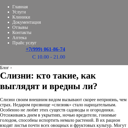
Главная
Услуги
Клиники
Документация
Отзывы
Контакты
Аптека
Прайс услуг
+7(999) 061-86-74
С 10.00 - 21.00
Блог
›
Слизни: кто такие, как
выглядят и вредны ли?
Слизни своим внешним видом вызывают скорее неприязнь, чем
страх. Недаром прозвище «слизняк» стало нарицательным.
Особенно не любят этих существ садоводы и огородники.
Отсиживаясь днем в укрытиях, ночью вредители, гонимые
голодом, способны испортить немало растений. В их рацион
входят листья почти всех овощных и фруктовых культур. Могут