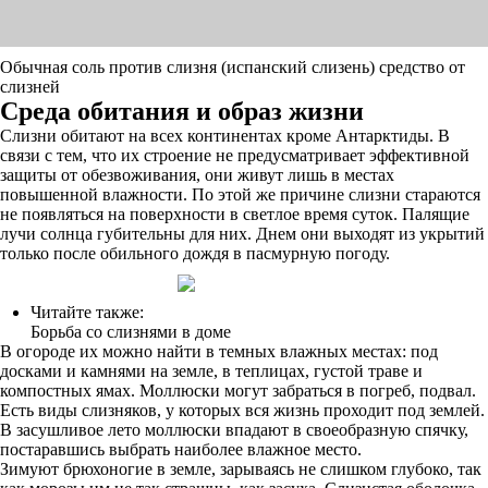
Обычная соль против слизня (испанский слизень) средство от
слизней
Среда обитания и образ жизни
Слизни обитают на всех континентах кроме Антарктиды. В
связи с тем, что их строение не предусматривает эффективной
защиты от обезвоживания, они живут лишь в местах
повышенной влажности. По этой же причине слизни стараются
не появляться на поверхности в светлое время суток. Палящие
лучи солнца губительны для них. Днем они выходят из укрытий
только после обильного дождя в пасмурную погоду.
Читайте также:
Борьба со слизнями в доме
В огороде их можно найти в темных влажных местах: под
досками и камнями на земле, в теплицах, густой траве и
компостных ямах. Моллюски могут забраться в погреб, подвал.
Есть виды слизняков, у которых вся жизнь проходит под землей.
В засушливое лето моллюски впадают в своеобразную спячку,
постаравшись выбрать наиболее влажное место.
Зимуют брюхоногие в земле, зарываясь не слишком глубоко, так