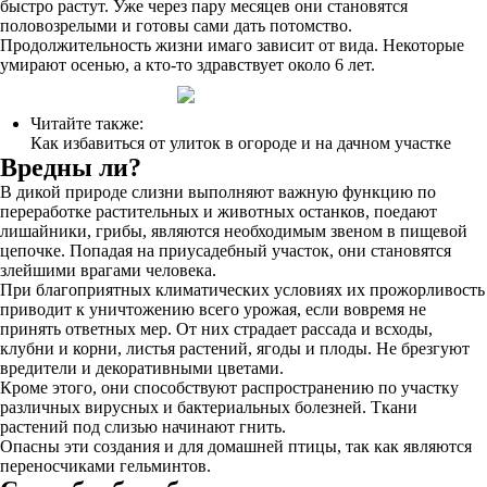
быстро растут. Уже через пару месяцев они становятся
половозрелыми и готовы сами дать потомство.
Продолжительность жизни имаго зависит от вида. Некоторые
умирают осенью, а кто-то здравствует около 6 лет.
Читайте также:
Как избавиться от улиток в огороде и на дачном участке
Вредны ли?
В дикой природе слизни выполняют важную функцию по
переработке растительных и животных останков, поедают
лишайники, грибы, являются необходимым звеном в пищевой
цепочке. Попадая на приусадебный участок, они становятся
злейшими врагами человека.
При благоприятных климатических условиях их прожорливость
приводит к уничтожению всего урожая, если вовремя не
принять ответных мер. От них страдает рассада и всходы,
клубни и корни, листья растений, ягоды и плоды. Не брезгуют
вредители и декоративными цветами.
Кроме этого, они способствуют распространению по участку
различных вирусных и бактериальных болезней. Ткани
растений под слизью начинают гнить.
Опасны эти создания и для домашней птицы, так как являются
переносчиками гельминтов.