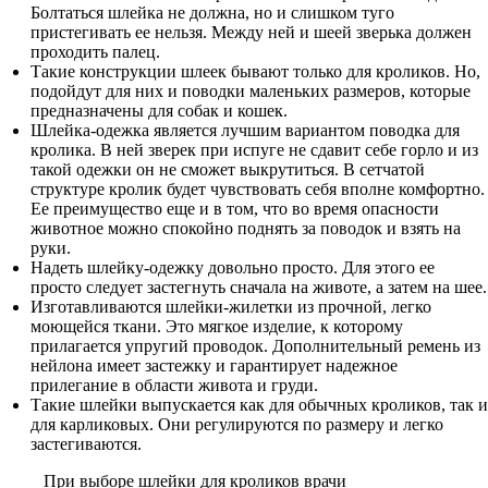
Болтаться шлейка не должна, но и слишком туго
пристегивать ее нельзя. Между ней и шеей зверька должен
проходить палец.
Такие конструкции шлеек бывают только для кроликов. Но,
подойдут для них и поводки маленьких размеров, которые
предназначены для собак и кошек.
Шлейка-одежка является лучшим вариантом поводка для
кролика. В ней зверек при испуге не сдавит себе горло и из
такой одежки он не сможет выкрутиться. В сетчатой
структуре кролик будет чувствовать себя вполне комфортно.
Ее преимущество еще и в том, что во время опасности
животное можно спокойно поднять за поводок и взять на
руки.
Надеть шлейку-одежку довольно просто. Для этого ее
просто следует застегнуть сначала на животе, а затем на шее.
Изготавливаются шлейки-жилетки из прочной, легко
моющейся ткани. Это мягкое изделие, к которому
прилагается упругий проводок. Дополнительный ремень из
нейлона имеет застежку и гарантирует надежное
прилегание в области живота и груди.
Такие шлейки выпускается как для обычных кроликов, так и
для карликовых. Они регулируются по размеру и легко
застегиваются.
При выборе шлейки для кроликов врачи