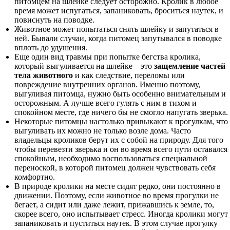
питомцем на шлейке следует осторожно. Кролик в любое
время может испугаться, запаниковать, броситься наутек, и
повиснуть на поводке.
Животное может попытаться снять шлейку и запутаться в
ней. Бывали случаи, когда питомец запутывался в поводке
вплоть до удушения.
Еще один вид травмы при попытке бегства кролика,
который выгуливается на шлейке – это
защемление частей
тела животного
и как следствие, переломы или
повреждение внутренних органов. Именно поэтому,
выгуливая питомца, нужно быть особенно внимательным и
осторожным. А лучше всего гулять с ним в тихом и
спокойном месте, где ничего бы не смогло напугать зверька.
Некоторые питомцы настолько привыкают к прогулкам, что
выгуливать их можно не только возле дома. Часто
владельцы кроликов берут их с собой на природу. Для того
чтобы перевезти зверька и он во время всего пути оставался
спокойным, необходимо воспользоваться специальной
переноской, в которой питомец должен чувствовать себя
комфортно.
В природе кролики на месте сидят редко, они постоянно в
движении. Поэтому, если животное во время прогулки не
бегает, а сидит или даже лежит, прижавшись к земле, то,
скорее всего, оно испытывает стресс. Иногда кролики могут
запаниковать и пуститься наутек. В этом случае прогулку