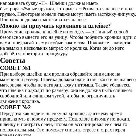
напоминать букву «Н». Шлейки должны иметь
быстроразъёмные пряжки, которые застёгиваются на шее и под
грудью. Некоторые модели также могут иметь застёжку-липучку.
Поводок не должен застёгиваться на шее.
Можно ли приучить кроликов к шлейке?
Приучение кролика к шлейке и поводку — отличный способ
безопасно вывести его на улицу! Чтобы побудить кролика идти с
вами, предлагайте ему особые лакомства. Положите лакомство
на землю в нескольких метрах от кролика. Когда он до него
доберётся, повторите процедуру.
Советы
СОВЕТ №1
При выборе шлейки для кролика обращайте внимание на
материал и размер. Шлейка должна быть из мягкого и дышащего
материала, чтобы не натирать кожу питомца. Также убедитесь,
что шлейка подходит по размеру: она не должна быть слишком
свободной или слишком тугой, чтобы не ограничивать
движения кролика.
СОВЕТ №2
Перед тем как надеть шлейку на кролика, дайте ему время
привыкнуть к новому предмету. Позвольте питомцу понюхать
шлейку и поиграть с ней, чтобы он ассоциировал её с чем-то
положительным. Это поможет снизить стресс и страх перед
новым опытом.