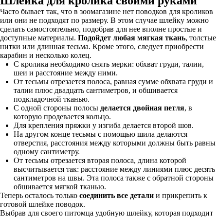
Шлейка для кролика своими руками
Часто бывает так, что в зоомагазине нет поводков для кроликов
или они не подходят по размеру. В этом случае шлейку можно
сделать самостоятельно, подобрав для нее вполне простые и
доступные материалы.
Подойдет любая мягкая ткань
, толстые
нитки или длинная тесьма. Кроме этого, следует приобрести
карабин и несколько колец.
С кролика необходимо снять мерки: обхват груди, талии,
шеи и расстояние между ними.
От тесьмы отрезается полоса, равная сумме обхвата груди и
талии плюс двадцать сантиметров, и обшивается
подкладочной тканью.
С одной стороны полосы
делается двойная петля
, в
которую продевается кольцо.
Для крепления пряжки у изгиба делается второй шов.
На другом конце тесьмы с помощью шила делаются
отверстия, расстояния между которыми должны быть равны
одному сантиметру.
От тесьмы отрезается вторая полоса, длина которой
высчитывается так: расстояние между линиями плюс десять
сантиметров на швы. Эта полоса также с обратной стороны
обшивается мягкой тканью.
Теперь осталось только
соединить все детали
и прикрепить к
готовой шлейке поводок.
Выбрав для своего питомца удобную шлейку, которая подходит