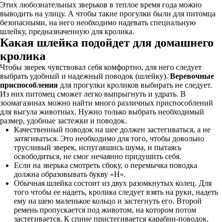
Этих любознательных зверьков в теплое время года можно
выводить на улицу. А чтобы такие прогулки были для питомца
безопасными, на него необходимо надевать специальную
шлейку, предназначенную для кролика.
Какая шлейка подойдет для домашнего
кролика
Чтобы зверек чувствовал себя комфортно, для него следует
выбрать удобный и надежный поводок (шлейку).
Веревочные
приспособления
для прогулки кроликов выбирать не следует.
Из них питомец сможет легко выпрыгнуть и удрать. В
зоомагазинах можно найти много различных приспособлений
для выгула животных. Нужно только выбрать необходимый
размер, удобные застежки и поводок.
Качественный поводок на шее должен застегиваться, а не
затягиваться. Это необходимо для того, чтобы довольно
трусливый зверек, испугавшись шума, и пытаясь
освободиться, не смог нечаянно придушить себя.
Если на зверька смотреть сбоку, о перемычка поводка
должна образовывать букву «Н».
Обычная шлейка состоит из двух разомкнутых колец. Для
того чтобы ее надеть, кролика следует взять на руки, надеть
ему на шею маленькое кольцо и застегнуть его. Второй
ремень пропускается под животом, на котором потом
застегивается. К спине пристегивается карабин-поводок.