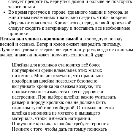
следует прекратить, вернуться домой и больше не повторять
такого опыта.
Во время прогулок в городе, где много машин и мусора, за
животным необходимо тщательно следить, чтобы вовремя
уберечь от опасности. Кроме этого, перед первой прогулкой
следует сходить к ветеринару и поставить все необходимые
прививки.
Нельзя выгуливать кроликов зимой
и в холодную погоду
весной и осенью. Ветер и холод ожжет навредить питомцу.
Лучше выгуливать зверька вечером или утром, когда не слишком
жарко, иначе он пожжет получить солнечный удар.
Шлейки для кроликов становятся всё более
популярными среди владельцев этих милых
питомцев. Многие отмечают, что правильно
подобранная шлейка позволяет безопасно
выгуливать кролика на свежем воздухе, что
положительно сказывается на его здоровье и
настроении. При выборе шлейки важно учитывать
размер и породу кролика: она не должна быть
слишком тугой или свободной. Оптимально, если
шлейка выполнена из мягкого и дышащего
материала, чтобы избежать натираний.
Приучение кролика к шлейке требует терпения.
Начните с того, чтобы дать питомцу понюхать