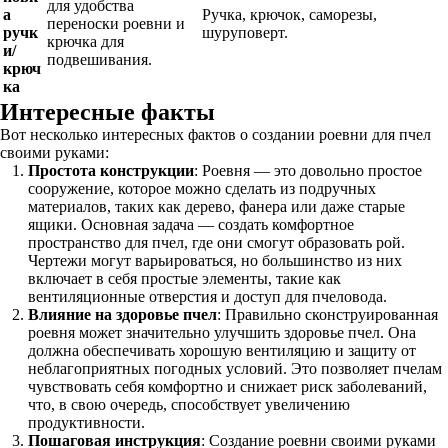
для удобства
а
Ручка, крючок, саморезы,
переноски роевни и
ручк
шуруповерт.
крючка для
и/
подвешивания.
крюч
ка
Интересные факты
Вот несколько интересных фактов о создании роевни для пчел
своими руками:
Простота конструкции
: Роевня — это довольно простое
сооружение, которое можно сделать из подручных
материалов, таких как дерево, фанера или даже старые
ящики. Основная задача — создать комфортное
пространство для пчел, где они смогут образовать рой.
Чертежи могут варьироваться, но большинство из них
включает в себя простые элементы, такие как
вентиляционные отверстия и доступ для пчеловода.
Влияние на здоровье пчел
: Правильно сконструированная
роевня может значительно улучшить здоровье пчел. Она
должна обеспечивать хорошую вентиляцию и защиту от
неблагоприятных погодных условий. Это позволяет пчелам
чувствовать себя комфортно и снижает риск заболеваний,
что, в свою очередь, способствует увеличению
продуктивности.
Пошаговая инструкция
: Создание роевни своими руками