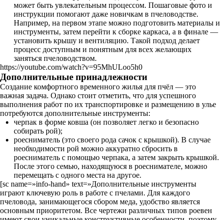
может быть увлекательным процессом. Пошаговые фото и
инструкции помогают даже новичкам в пчеловодстве.
Например, на первом этапе можно подготовить материалы и
инструменты, затем перейти к сборке каркаса, а в финале —
установить крышу и вентиляцию. Такой подход делает
процесс доступным и понятным для всех желающих
заняться пчеловодством.
https://youtube.com/watch?v=95MhULoo5h0
Дополнительные принадлежности
Создание комфортного временного жилья для пчёл — это
важная задача. Однако стоит отметить, что для успешного
выполнения работ по их транспортировке и размещению в улье
потребуются дополнительные инструменты:
черпак в форме ковша (он позволяет легко и безопасно
собирать рой);
роесниматель (это своего рода сачок с крышкой). В случае
необходимости рой можно аккуратно сбросить в
роесниматель с помощью черпака, а затем закрыть крышкой.
После этого семью, находящуюся в роеснимателе, можно
перемещать с одного места на другое.
[sc name=»info-hand» text=»Дополнительные инструменты
играют ключевую роль в работе с пчелами. Для каждого
пчеловода, занимающегося сбором меда, удобство является
основным приоритетом. Все чертежи различных типов роевен
имеют свои уникальные конструктивные особенности, поэтому