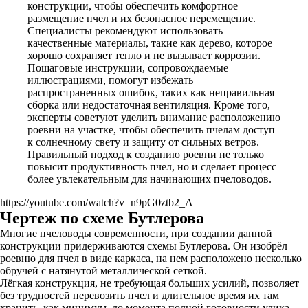
конструкции, чтобы обеспечить комфортное
размещение пчел и их безопасное перемещение.
Специалисты рекомендуют использовать
качественные материалы, такие как дерево, которое
хорошо сохраняет тепло и не вызывает коррозии.
Пошаговые инструкции, сопровождаемые
иллюстрациями, помогут избежать
распространенных ошибок, таких как неправильная
сборка или недостаточная вентиляция. Кроме того,
эксперты советуют уделить внимание расположению
роевни на участке, чтобы обеспечить пчелам доступ
к солнечному свету и защиту от сильных ветров.
Правильный подход к созданию роевни не только
повысит продуктивность пчел, но и сделает процесс
более увлекательным для начинающих пчеловодов.
https://youtube.com/watch?v=n9pG0ztb2_A
Чертеж по схеме Бутлерова
Многие пчеловоды современности, при создании данной
конструкции придерживаются схемы Бутлерова. Он изобрёл
роевню для пчел в виде каркаса, на нем расположено несколько
обручей с натянутой металлической сеткой.
Лёгкая конструкция, не требующая больших усилий, позволяет
без трудностей перевозить пчел и длительное время их там
хранить, как минимум, до момента полной готовности улика.