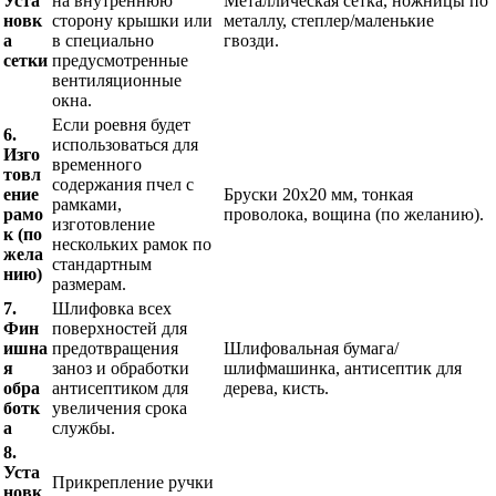
Уста
на внутреннюю
Металлическая сетка, ножницы по
новк
сторону крышки или
металлу, степлер/маленькие
а
в специально
гвозди.
сетки
предусмотренные
вентиляционные
окна.
Если роевня будет
6.
использоваться для
Изго
временного
товл
содержания пчел с
ение
Бруски 20х20 мм, тонкая
рамками,
рамо
проволока, вощина (по желанию).
изготовление
к (по
нескольких рамок по
жела
стандартным
нию)
размерам.
7.
Шлифовка всех
Фин
поверхностей для
ишна
предотвращения
Шлифовальная бумага/
я
заноз и обработки
шлифмашинка, антисептик для
обра
антисептиком для
дерева, кисть.
ботк
увеличения срока
а
службы.
8.
Уста
Прикрепление ручки
новк