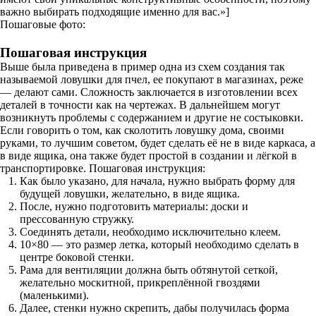
важно выбирать подходящие именно для вас.»]
Пошаговые фото:
Пошаговая инструкция
Выше была приведена в пример одна из схем создания так
называемой ловушки для пчел, ее покупают в магазинах, реже
— делают сами. Сложность заключается в изготовлении всех
деталей в точности как на чертежах. В дальнейшем могут
возникнуть проблемы с содержанием и другие не состыковки.
Если говорить о том, как сколотить ловушку дома, своими
руками, то лучшим советом, будет сделать её не в виде каркаса, а
в виде ящика, она также будет простой в создании и лёгкой в
транспортировке. Пошаговая инструкция:
Как было указано, для начала, нужно выбрать форму для
будущей ловушки, желательно, в виде ящика.
После, нужно подготовить материалы: доски и
прессованную стружку.
Соединять детали, необходимо исключительно клеем.
10×80 — это размер летка, который необходимо сделать в
центре боковой стенки.
Рама для вентиляции должна быть обтянутой сеткой,
желательно москитной, прикреплённой гвоздями
(маленькими).
Далее, стенки нужно скрепить, дабы получилась форма