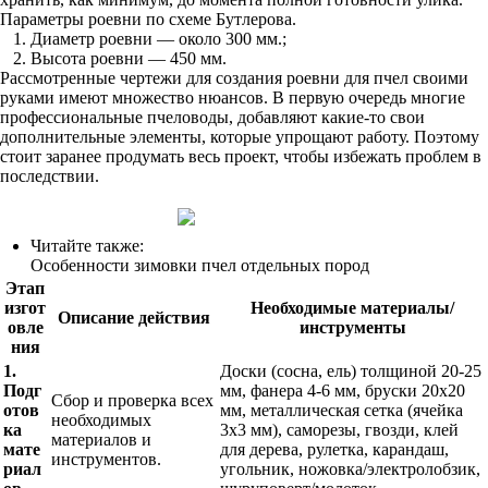
Параметры роевни по схеме Бутлерова.
Диаметр роевни — около 300 мм.;
Высота роевни — 450 мм.
Рассмотренные чертежи для создания роевни для пчел своими
руками имеют множество нюансов. В первую очередь многие
профессиональные пчеловоды, добавляют какие-то свои
дополнительные элементы, которые упрощают работу. Поэтому
стоит заранее продумать весь проект, чтобы избежать проблем в
последствии.
Читайте также:
Особенности зимовки пчел отдельных пород
Этап
изгот
Необходимые материалы/
Описание действия
овле
инструменты
ния
1.
Доски (сосна, ель) толщиной 20-25
Подг
мм, фанера 4-6 мм, бруски 20х20
Сбор и проверка всех
отов
мм, металлическая сетка (ячейка
необходимых
ка
3х3 мм), саморезы, гвозди, клей
материалов и
мате
для дерева, рулетка, карандаш,
инструментов.
риал
угольник, ножовка/электролобзик,