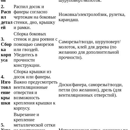
ов
шуруповерт/молоток.
2.
Распил досок и
Расп
фанеры согласно
Ножовка/электролобзик, рулетка,
ил
чертежам на боковые
карандаш.
детал
стенки, дно, крышку
ей
и рамки.
Сборка боковых
3.
стенок и дна роевни с
Саморезы/гвозди, шуруповерт/
Сбор
помощью саморезов
молоток, клей для дерева (по
ка
или гвоздей.
желанию для дополнительной
корп
Убедитесь в
прочности).
уса
прочности
конструкции.
Сборка крышки из
4.
досок или фанеры.
Изго
Важно предусмотреть
Доски/фанера, саморезы/гвозди,
товл
вентиляционные
петли (по желанию), дрель (для
ение
отверстия и
вентиляционных отверстий).
кры
возможность
шки
крепления крышки к
корпусу.
Вырезание и
крепление
5.
металлической сетки