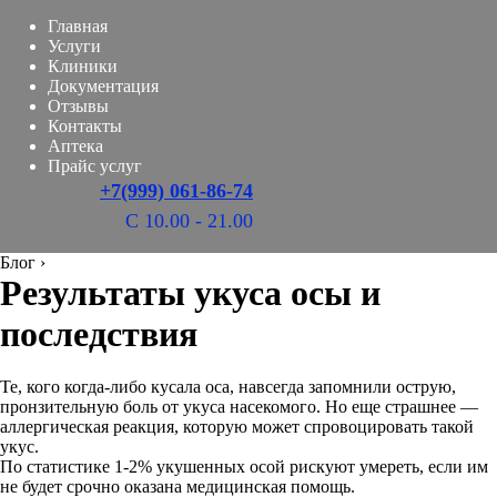
Главная
Услуги
Клиники
Документация
Отзывы
Контакты
Аптека
Прайс услуг
+7(999) 061-86-74
С 10.00 - 21.00
Блог
›
Результаты укуса осы и
последствия
Те, кого когда-либо кусала оса, навсегда запомнили острую,
пронзительную боль от укуса насекомого. Но еще страшнее —
аллергическая реакция, которую может спровоцировать такой
укус.
По статистике 1-2% укушенных осой рискуют умереть, если им
не будет срочно оказана медицинская помощь.