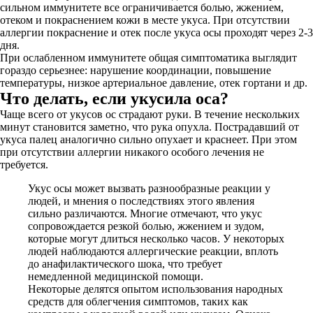
сильном иммунитете все ограничивается болью, жжением,
отеком и покраснением кожи в месте укуса. При отсутствии
аллергии покраснение и отек после укуса осы проходят через 2-3
дня.
При ослабленном иммунитете общая симптоматика выглядит
гораздо серьезнее: нарушение координации, повышение
температуры, низкое артериальное давление, отек гортани и др.
Что делать, если укусила оса?
Чаще всего от укусов ос страдают руки. В течение нескольких
минут становится заметно, что рука опухла. Пострадавший от
укуса палец аналогично сильно опухает и краснеет. При этом
при отсутствии аллергии никакого особого лечения не
требуется.
Укус осы может вызвать разнообразные реакции у
людей, и мнения о последствиях этого явления
сильно различаются. Многие отмечают, что укус
сопровождается резкой болью, жжением и зудом,
которые могут длиться несколько часов. У некоторых
людей наблюдаются аллергические реакции, вплоть
до анафилактического шока, что требует
немедленной медицинской помощи.
Некоторые делятся опытом использования народных
средств для облегчения симптомов, таких как