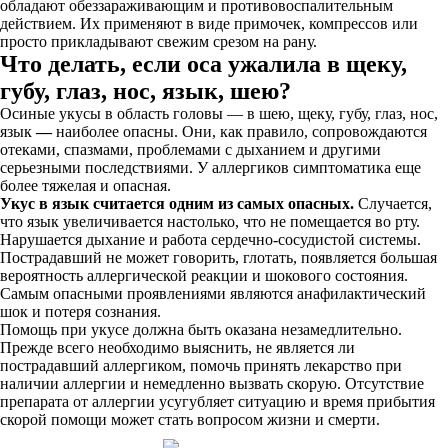
обладают обеззараживающим и противовоспалительным
действием. Их применяют в виде примочек, компрессов или
просто прикладывают свежим срезом на рану.
Что делать, если оса ужалила в щеку,
губу, глаз, нос, язык, шею?
Осиные укусы в область головы — в шею, щеку, губу, глаз, нос,
язык
—
наиболее опасны. Они, как правило, сопровождаются
отеками, спазмами, проблемами с дыханием и другими
серьезными последствиями. У аллергиков симптоматика еще
более тяжелая и опасная.
Укус в язык считается одним из самых опасных.
Случается,
что язык увеличивается настолько, что не помещается во рту.
Нарушается дыхание и работа сердечно-сосудистой системы.
Пострадавший не может говорить, глотать, появляется большая
вероятность аллергической реакции и шокового состояния.
Самым опасными проявлениями являются анафилактический
шок и потеря сознания.
Помощь при укусе должна быть оказана незамедлительно.
Прежде всего необходимо выяснить, не является ли
пострадавший аллергиком, помочь принять лекарство при
наличии аллергии и немедленно вызвать скорую. Отсутствие
препарата от аллергии усугубляет ситуацию и время прибытия
скорой помощи может стать вопросом жизни и смерти.