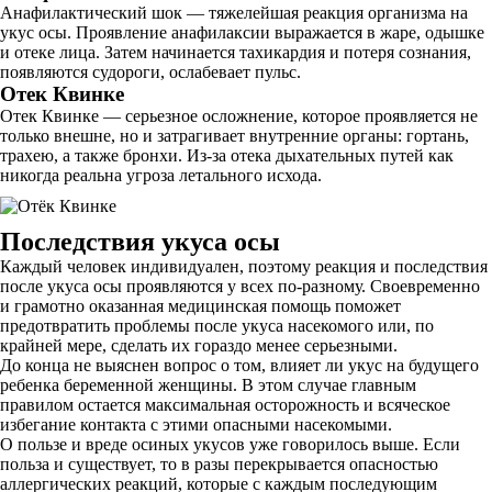
Анафилактический шок — тяжелейшая реакция организма на
укус осы. Проявление анафилаксии выражается в жаре, одышке
и отеке лица. Затем начинается тахикардия и потеря сознания,
появляются судороги, ослабевает пульс.
Отек Квинке
Отек Квинке — серьезное осложнение, которое проявляется не
только внешне, но и затрагивает внутренние органы: гортань,
трахею, а также бронхи. Из-за отека дыхательных путей как
никогда реальна угроза летального исхода.
Последствия укуса осы
Каждый человек индивидуален, поэтому реакция и последствия
после укуса осы проявляются у всех по-разному. Своевременно
и грамотно оказанная медицинская помощь поможет
предотвратить проблемы после укуса насекомого или, по
крайней мере, сделать их гораздо менее серьезными.
До конца не выяснен вопрос о том, влияет ли укус на будущего
ребенка беременной женщины. В этом случае главным
правилом остается максимальная осторожность и всяческое
избегание контакта с этими опасными насекомыми.
О пользе и вреде осиных укусов уже говорилось выше. Если
польза и существует, то в разы перекрывается опасностью
аллергических реакций, которые с каждым последующим