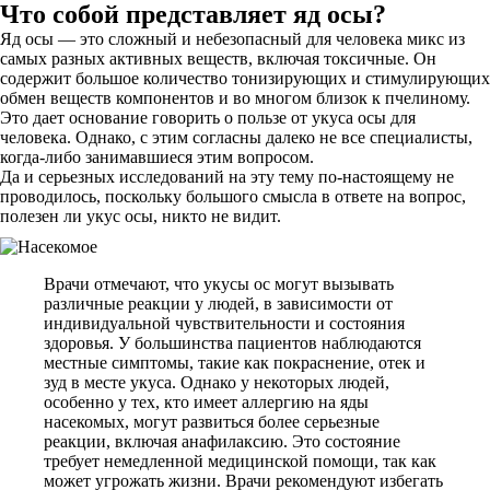
Что собой представляет яд осы?
Яд осы — это сложный и небезопасный для человека микс из
самых разных активных веществ, включая токсичные. Он
содержит большое количество тонизирующих и стимулирующих
обмен веществ компонентов и во многом близок к пчелиному.
Это дает основание говорить о пользе от укуса осы для
человека. Однако, с этим согласны далеко не все специалисты,
когда-либо занимавшиеся этим вопросом.
Да и серьезных исследований на эту тему по-настоящему не
проводилось, поскольку большого смысла в ответе на вопрос,
полезен ли укус осы, никто не видит.
Врачи отмечают, что укусы ос могут вызывать
различные реакции у людей, в зависимости от
индивидуальной чувствительности и состояния
здоровья. У большинства пациентов наблюдаются
местные симптомы, такие как покраснение, отек и
зуд в месте укуса. Однако у некоторых людей,
особенно у тех, кто имеет аллергию на яды
насекомых, могут развиться более серьезные
реакции, включая анафилаксию. Это состояние
требует немедленной медицинской помощи, так как
может угрожать жизни. Врачи рекомендуют избегать