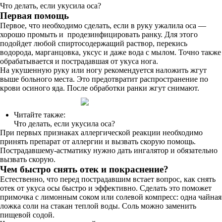
Что делать, если укусила оса?
Первая помощь
Первое, что необходимо сделать, если в руку ужалила оса —
хорошо промыть и продезинфицировать ранку. Для этого
подойдет любой спиртосодержащий раствор, перекись
водорода, марганцовка, уксус и даже вода с мылом. Точно также
обрабатывается и пострадавшая от укуса нога.
На укушенную руку или ногу рекомендуется наложить жгут
выше больного места. Это предотвратит распространение по
крови осиного яда. После обработки ранки жгут снимают.
Читайте также:
Что делать, если укусила оса?
При первых признаках аллергической реакции необходимо
принять препарат от аллергии и вызвать скорую помощь.
Пострадавшему-астматику нужно дать ингалятор и обязательно
вызвать скорую.
Чем быстро снять отек и покраснение?
Естественно, что перед пострадавшим встает вопрос, как снять
отек от укуса осы быстро и эффективно. Сделать это поможет
примочка с лимонным соком или солевой компресс: одна чайная
ложка соли на стакан теплой воды. Соль можно заменить
пищевой содой.