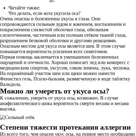
Читайте также:
Что делать, если кота укусила оса?
Очень опасны и болезненны укусы в глаза. Они
сопровождаются сильным зудом и жжением, воспалением и
покраснением слизистой оболочки глаза, обильным
слезотечением, частичным или полным отёком тканей глаза,
разрушением белковой оболочки и другими реакциями.
Опасным местом для укуса осы является шея. В этом случае
повышается вероятность усиления всех симптомов.
Первая помощь заключается в уменьшении болезненных
ощущений и отечности. Хорошо помогает лед или компресс с
медицинским спиртом, уксусом, соком лимона, лука, чеснока.
На поражённый участок шеи или щеки можно нанести
Фенистил гель, Псило-бальзам, размягченную в воде таблетку
Валидола.
Можно ли умереть от укуса осы?
К сожалению, умереть от укуса осы, возможно. В случае
анафилактического шока вероятность смерти весьма и весьма
высока.
Степени тяжести протекания аллергии
Из всего того, чем опасен укус осы, на первое место необходимо