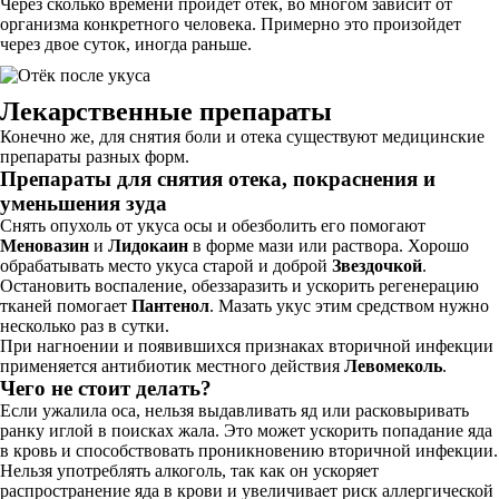
Через сколько времени пройдет отек, во многом зависит от
организма конкретного человека. Примерно это произойдет
через двое суток, иногда раньше.
Лекарственные препараты
Конечно же, для снятия боли и отека существуют медицинские
препараты разных форм.
Препараты для снятия отека, покраснения и
уменьшения зуда
Снять опухоль от укуса осы и обезболить его помогают
Меновазин
и
Лидокаин
в форме мази или раствора. Хорошо
обрабатывать место укуса старой и доброй
Звездочкой
.
Остановить воспаление, обеззаразить и ускорить регенерацию
тканей помогает
Пантенол
. Мазать укус этим средством нужно
несколько раз в сутки.
При нагноении и появившихся признаках вторичной инфекции
применяется антибиотик местного действия
Левомеколь
.
Чего не стоит делать?
Если ужалила оса, нельзя выдавливать яд или расковыривать
ранку иглой в поисках жала. Это может ускорить попадание яда
в кровь и способствовать проникновению вторичной инфекции.
Нельзя употреблять алкоголь, так как он ускоряет
распространение яда в крови и увеличивает риск аллергической