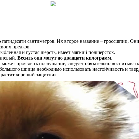
до пятидесяти сантиметров. Их второе название – гроссшпиц. О
своих предков.
ыбленная и густая шерсть, имеет мягкий подшерсток.
ичневый.
Весить они могут до двадцати килограмм
.
может проявлять послушание, следует обязательно воспитывать и
я большого шпица необходимо использовать настойчивость и тве
вырастит хороший защитник.