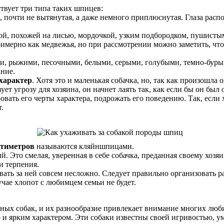
вует три типа таких шпицев:
я, почти не вытянутая, а даже немного приплюснутая. Глаза рас
утой, похожей на лисью, мордочкой, узким подбородком, пушист
римерно как медвежья, но при рассмотрении можно заметить, что 
ми, рыжими, песочными, белыми, серыми, голубыми, темно-бур
ние.
характер
. Хотя это и маленькая собачка, но, так как произошла
т угрозу для хозяина, он начнет лаять так, как если бы он был 
вать его черты характера, подрожать его поведению. Так, если х
.
нтиметров
называются кляйншпицами.
. Это смелая, уверенная в себе собачка, преданная своему хозя
и терпения.
вать за ней совсем несложно. Следует правильно организовать 
чае хлопот с любимцем семьи не будет.
ых собак, и их разнообразие привлекает внимание многих люб
и ярким характером. Эти собаки известны своей игривостью, у