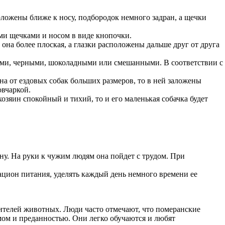
положены ближе к носу, подбородок немного задран, а щечки
ыми щечками и носом в виде кнопочки.
она более плоская, а глазки расположены дальше друг от друга
ыми, черными, шоколадными или смешанными. В соответствии с
 она от ездовых собак больших размеров, то в ней заложены
овчаркой.
озяин спокойный и тихий, то и его маленькая собачка будет
ину. На руки к чужим людям она пойдет с трудом. При
рацион питания, уделять каждый день немного времени ее
ителей животных. Люди часто отмечают, что померанские
мом и преданностью. Они легко обучаются и любят