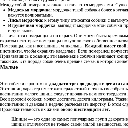
Между собой померанцы также различаются мордочками. Сущест
Медвежья мордочка
: мордочка такой собачки более кругла
кажутся полноватыми.
Лисья мордочка
: к этому типу относятся собачки с вытян
Игрушечная мордочка
: выглядит мордочка этой собачки п
и чуть выше.
Различаются померанцы и по окрасу. Они могут быть: кремовы
окрасом некоторые померанцы получили свое собственное назва
Померанцы, как и все шпицы, уникальны.
Каждый имеет свой 
инстинкты, чтобы охранять владельца. Если померанец почувствуе
Привязавшись к хозяину, эти маленькие собачки начинают копиро
такой же. Эта порода собак очень предана семье, в которой живет
Малые
Эти собачки с ростом
от двадцати трех до двадцати девяти са
Этот шпиц характер имеет жизнерадостный и очень своеобразный
воспитании малого шпица следует проявить немного твердости 
Вес взрослой собачки может достигать десяти килограмм. Ухажи
воспитанию и дважды в неделю расчесывать шерстку. В этом слу
Продолжительность их жизни
около шестнадцати лет
.
Шпицы — это одна из самых популярных групп декоративн
шпицы отличаются не только своей милой внешностью, но 