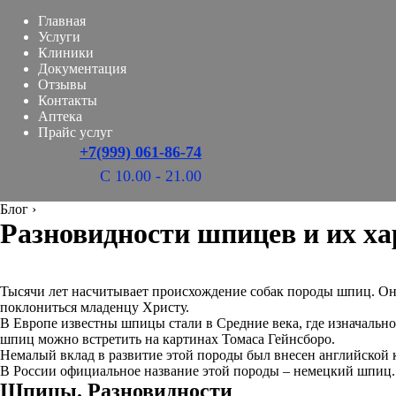
Главная
Услуги
Клиники
Документация
Отзывы
Контакты
Аптека
Прайс услуг
+7(999) 061-86-74
С 10.00 - 21.00
Блог
›
Разновидности шпицев и их х
Тысячи лет насчитывает происхождение собак породы шпиц. Они
поклониться младенцу Христу.
В Европе известны шпицы стали в Средние века, где изначальн
шпиц можно встретить на картинах Томаса Гейнсборо.
Немалый вклад в развитие этой породы был внесен английской
В России официальное название этой породы – немецкий шпиц.
Шпицы. Разновидности