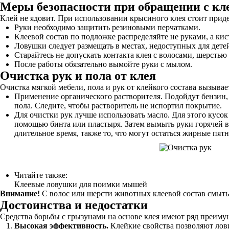
Меры безопасности при обращении с кл
Клей не ядовит. При использовании крысиного клея стоит прид
Руки необходимо защитить резиновыми перчатками.
Клеевой состав по подложке распределяйте не руками, а кис
Ловушки следует размещать в местах, недоступных для дет
Старайтесь не допускать контакта клея с волосами, шерстью
После работы обязательно вымойте руки с мылом.
Очистка рук и пола от клея
Очистка мягкой мебели, пола и рук от клейкого состава вызыва
Применение органического растворителя. Подойдут бензин, 
пола. Следите, чтобы растворитель не испортил покрытие.
Для очистки рук лучше использовать масло. Для этого кусо
помощью бинта или пластыря. Затем вымыть руки горячей во
длительное время, также то, что могут остаться жирные пятн
Читайте также:
Клеевые ловушки для поимки мышей
Внимание!
С волос или шерсти животных клеевой состав смыть
Достоинства и недостатки
Средства борьбы с грызунами на основе клея имеют ряд преиму
Высокая эффективность.
Клейкие свойства позволяют лови