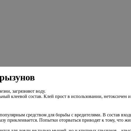
грызунов
езни, загрязняют воду.
ный клеевой состав. Клей прост в использовании, нетоксичен и
го популярным средством для борьбы с вредителями. В состав в
азу приклеивается. Попытки оторваться приводят к тому, что жи
дится для ловли не только мышей, но и крупных грызунов – крыс