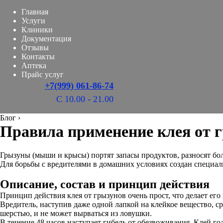
Главная
Услуги
Клиники
Документация
Отзывы
Контакты
Аптека
Прайс услуг
+7(999) 061-86-74
С 10.00 - 21.00
Блог
›
Правила применение клея от 
Грызуны (мыши и крысы) портят запасы продуктов, разносят бол
Для борьбы с вредителями в домашних условиях создан специаль
Описание, состав и принцип действия
Принцип действия клея от грызунов очень прост, что делает е
Вредитель, наступив даже одной лапкой на клейкое вещество, ср
шерстью, и не может вырваться из ловушки.
В течение 48 часов наступает гибель от обезвоживания. Клей го