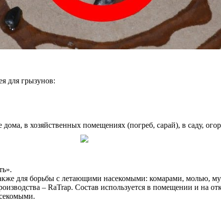
я для грызунов:
ома, в хозяйственных помещениях (погреб, сарай), в саду, огор
ть».
акже для борьбы с летающими насекомыми: комарами, молью, мух
изводства – RaTrap. Состав используется в помещении и на от
асекомыми.