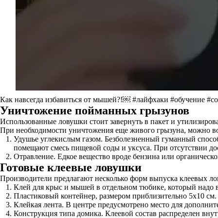
Как навсегда избавиться от мышей?!￼ #лайфхаки #обучение #с
Уничтожение пойманных грызунов
Использованные ловушки стоит завернуть в пакет и утилизиров
При необходимости уничтожения еще живого грызуна, можно во
Удушье углекислым газом. Безболезненный гуманный спос
помещают смесь пищевой соды и уксуса. При отсутствии дос
Отравление. Едкое вещество вроде бензина или органическог
Готовые клеевые ловушки
Производители предлагают несколько форм выпуска клеевых ло
Клей для крыс и мышей в отдельном тюбике, который надо 
Пластиковый контейнер, размером приблизительно 5х10 см. 
Клейкая лента. В центре предусмотрено место для дополни
Конструкция типа домика. Клеевой состав распределен внут