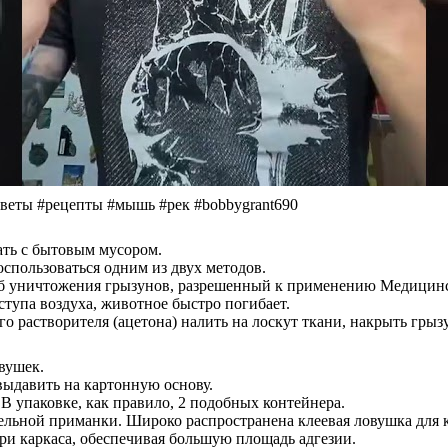
оветы #рецепты #мышь #рек #bobbygrant690
ать с бытовым мусором.
спользоваться одним из двух методов.
об уничтожения грызунов, разрешенный к применению Медицинс
тупа воздуха, животное быстро погибает.
о растворителя (ацетона) налить на лоскут ткани, накрыть грыз
вушек.
выдавить на картонную основу.
В упаковке, как правило, 2 подобных контейнера.
тельной приманки. Широко распространена клеевая ловушка для 
ри каркаса, обеспечивая большую площадь адгезии.