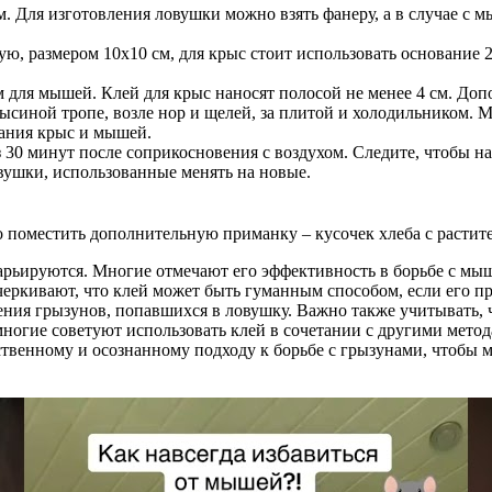
. Для изготовления ловушки можно взять фанеру, а в случае с м
, размером 10х10 см, для крыс стоит использовать основание 25
м для мышей. Клей для крыс наносят полосой не менее 4 см. До
рысиной тропе, возле нор и щелей, за плитой и холодильником.
тания крыс и мышей.
 30 минут после соприкосновения с воздухом. Следите, чтобы на
вушки, использованные менять на новые.
поместить дополнительную приманку – кусочек хлеба с растит
арьируются. Многие отмечают его эффективность в борьбе с мы
еркивают, что клей может быть гуманным способом, если его п
ния грызунов, попавшихся в ловушку. Важно также учитывать, 
многие советуют использовать клей в сочетании с другими мето
твенному и осознанному подходу к борьбе с грызунами, чтобы 