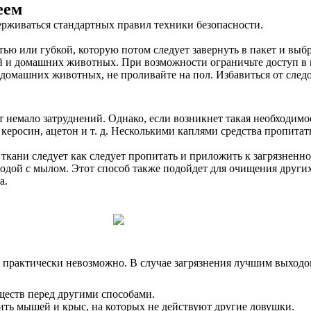
еем
ерживаться стандартных правил техники безопасности.
тью или губкой, которую потом следует завернуть в пакет и выб
ей и домашних животных. При возможности ограничьте доступ 
 домашних животных, не проливайте на пол. Избавиться от след
ет немало затруднений. Однако, если возникнет такая необходим
керосин, ацетон и т. д. Несколькими каплями средства пропитат
к ткани следует как следует пропитать и приложить к загрязнен
дой с мылом. Этот способ также подойдет для очищения других 
а.
 практически невозможно. В случае загрязнения лучшим выходо
ществ перед другими способами.
ть мышей и крыс, на которых не действуют другие ловушки.