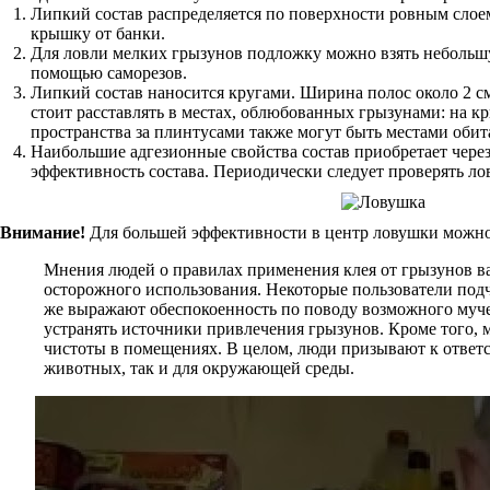
Липкий состав распределяется по поверхности ровным слоем
крышку от банки.
Для ловли мелких грызунов подложку можно взять небольшую
помощью саморезов.
Липкий состав наносится кругами. Ширина полос около 2 с
стоит расставлять в местах, облюбованных грызунами: на к
пространства за плинтусами также могут быть местами оби
Наибольшие адгезионные свойства состав приобретает через
эффективность состава. Периодически следует проверять ло
Внимание!
Для большей эффективности в центр ловушки можно 
Мнения людей о правилах применения клея от грызунов в
осторожного использования. Некоторые пользователи подч
же выражают обеспокоенность по поводу возможного муче
устранять источники привлечения грызунов. Кроме того, 
чистоты в помещениях. В целом, люди призывают к ответс
животных, так и для окружающей среды.