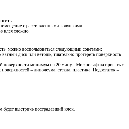
росить.
в помещение с расставленными ловушками.
ов клея сложно.
ость, можно воспользоваться следующими советами:
ь ватный диск или ветошь, тщательно протереть поверхность
ной поверхности минимум на 20 минут. Можно зафиксировать с
поверхностей – линолеума, стекла, пластика. Недостаток –
м будет выстричь пострадавший клок.