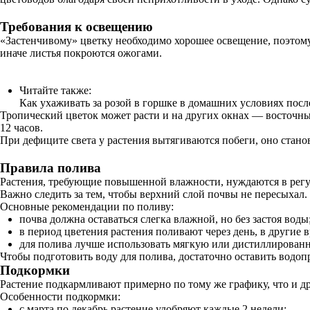
Требования к освещению
«Застенчивому» цветку необходимо хорошее освещение, поэтому 
иначе листья покроются ожогами.
Читайте также:
Как ухаживать за розой в горшке в домашних условиях пос
Тропический цветок может расти и на других окнах — восточны
12 часов.
При дефиците света у растения вытягиваются побеги, оно стано
Правила полива
Растения, требующие повышенной влажности, нуждаются в регул
Важно следить за тем, чтобы верхний слой почвы не пересыхал.
Основные рекомендации по поливу:
почва должна оставаться слегка влажной, но без застоя воды
в период цветения растения поливают через день, в другие 
для полива лучше использовать мягкую или дистиллированн
Чтобы подготовить воду для полива, достаточно оставить водоп
Подкормки
Растение подкармливают примерно по тому же графику, что и д
Особенности подкормки:
с марта по декабрь растение удобряют каждые 2 недели;