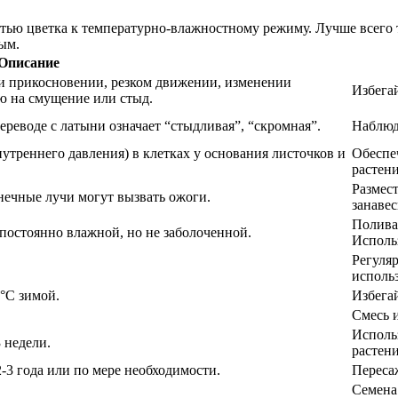
тью цветка к температурно-влажностному режиму. Лучше всего т
ым.
Описание
и прикосновении, резком движении, изменении
Избега
ю на смущение или стыд.
 переводе с латыни означает “стыдливая”, “скромная”.
Наблюда
утреннего давления) в клетках у основания листочков и
Обеспе
растени
Размес
нечные лучи могут вызвать ожоги.
занавес
Поливай
постоянно влажной, но не заболоченной.
Исполь
Регуляр
исполь
°C зимой.
Избегай
Смесь и
Исполь
3 недели.
растен
2-3 года или по мере необходимости.
Пересаж
Семена