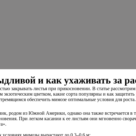
дливой и как ухаживать за ра
стью закрывать листья при прикосновении. В статье рассмотрим
им экзотическим цветком, какие сорта популярны и как защитить
тремящимся обеспечить мимозе оптимальные условия для роста.
ик, родом из Южной Америки, однако она также встречается в 
новения. При легком касании к ее листьям они мгновенно свора
а».
х условиях мимозы вырастают до 0,3–0,6 м;