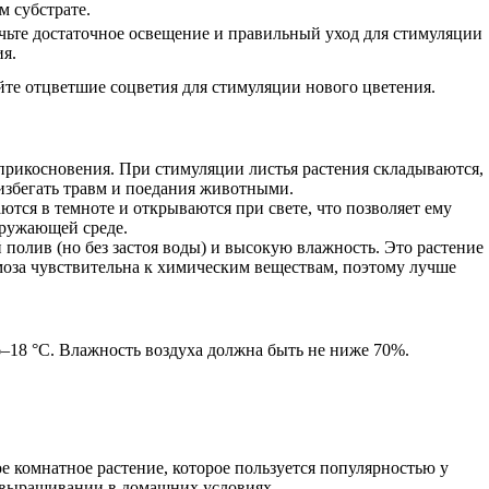
м субстрате.
чьте достаточное освещение и правильный уход для стимуляции
ия.
йте отцветшие соцветия для стимуляции нового цветения.
 прикосновения. При стимуляции листья растения складываются,
 избегать травм и поедания животными.
аются в темноте и открываются при свете, что позволяет ему
кружающей среде.
 полив (но без застоя воды) и высокую влажность. Это растение
моза чувствительна к химическим веществам, поэтому лучше
6–18 °C. Влажность воздуха должна быть не ниже 70%.
ое комнатное растение, которое пользуется популярностью у
го выращивании в домашних условиях,…