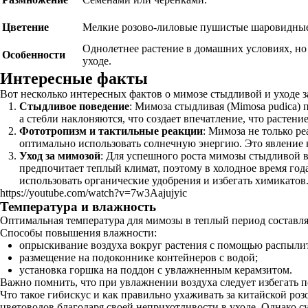
Цветение
Мелкие розово-лиловые пушистые шаровидные
Однолетнее растение в домашних условиях, н
Особенности
уходе.
Интересные факты
Вот несколько интересных фактов о мимозе стыдливой и уходе з
Стыдливое поведение
: Мимоза стыдливая (Mimosa pudica) 
а стебли наклоняются, что создает впечатление, что растен
Фототропизм и тактильные реакции
: Мимоза не только ре
оптимально использовать солнечную энергию. Это явление 
Уход за мимозой
: Для успешного роста мимозы стыдливой ва
предпочитает теплый климат, поэтому в холодное время год
использовать органические удобрения и избегать химикатов
https://youtube.com/watch?v=7w3Aajujyic
Температура и влажность
Оптимальная температура для мимозы в теплый период составляе
Способы повышения влажности:
опрыскивание воздуха вокруг растения с помощью распылит
размещение на подоконнике контейнеров с водой;
установка горшка на поддон с увлажненным керамзитом.
Важно помнить, что при увлажнении воздуха следует избегать 
Что такое гибискус и как правильно ухаживать за китайской роз
цветоводов благодаря своей неприхотливости в уходе. Однако