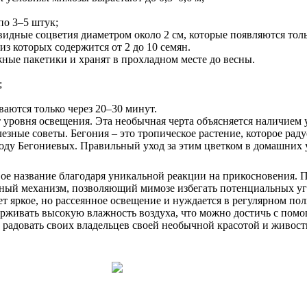
по 3–5 штук;
видные соцветия диаметром около 2 см, которые появляются тол
з которых содержится от 2 до 10 семян.
ые пакетики и хранят в прохладном месте до весны.
;
аются только через 20–30 минут.
т уровня освещения. Эта необычная черта объясняется наличием
езные советы. Бегония – это тропическое растение, которое рад
 роду Бегониевых. Правильный уход за этим цветком в домашни
вое название благодаря уникальной реакции на прикосновения. П
тный механизм, позволяющий мимозе избегать потенциальных угр
 яркое, но рассеянное освещение и нуждается в регулярном поли
держивать высокую влажность воздуха, что можно достичь с по
 радовать своих владельцев своей необычной красотой и живост