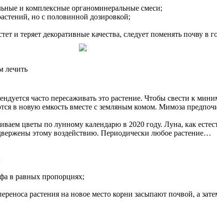
альные и комплексные органоминеральные смеси;
астений, но с половинной дозировкой;
ет и теряет декоративные качества, следует поменять почву в г
м лечить
ендуется часто пересаживать это растение. Чтобы свести к мин
ются в новую емкость вместе с земляным комом. Мимоза предпо
ваем цветы по лунному календарю в 2020 году. Луна, как естес
одвержены этому воздействию. Периодически любое растение…
;
рфа в равных пропорциях;
ереноса растения на новое место корни засыпают почвой, а зат