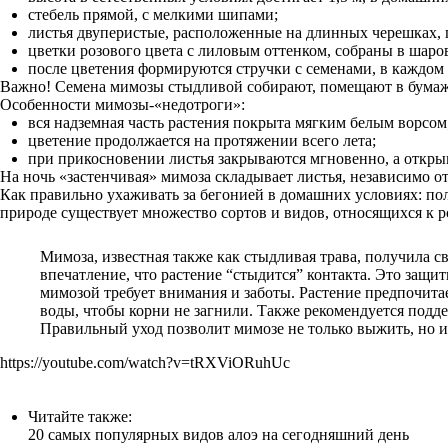
стебель прямой, с мелкими шипами;
листья двуперистые, расположенные на длинных черешках, 
цветки розового цвета с лиловым оттенком, собраны в шаро
после цветения формируются стручки с семенами, в каждом и
Важно! Семена мимозы стыдливой собирают, помещают в бумажн
Особенности мимозы-«недотроги»:
вся надземная часть растения покрыта мягким белым ворсом
цветение продолжается на протяжении всего лета;
при прикосновении листья закрываются мгновенно, а открыв
На ночь «застенчивая» мимоза складывает листья, независимо о
Как правильно ухаживать за бегонией в домашних условиях: пол
природе существует множество сортов и видов, относящихся к
Мимоза, известная также как стыдливая трава, получила с
впечатление, что растение “стыдится” контакта. Это защи
мимозой требует внимания и заботы. Растение предпочитает
воды, чтобы корни не загнили. Также рекомендуется под
Правильный уход позволит мимозе не только выжить, но и
https://youtube.com/watch?v=tRXViORuhUc
Читайте также:
20 самых популярных видов алоэ на сегодняшний день