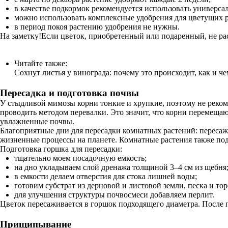
в качестве подкормок рекомендуется использовать универс
можно использовать комплексные удобрения для цветущих р
в период покоя растению удобрения не нужны.
На заметку!Если цветок, приобретенный или подаренный, не раст
Читайте также:
Сохнут листья у винограда: почему это происходит, как и че
Пересадка и подготовка почвы
У стыдливой мимозы корни тонкие и хрупкие, поэтому не реком
проводить методом перевалки. Это значит, что корни перемеща
увлажненные почвы.
Благоприятные дни для пересадки комнатных растений: пересажи
жизненные процессы на планете. Комнатные растения также п
Подготовка горшка для пересадки:
тщательно моем посадочную емкость;
на дно укладываем слой дренажа толщиной 3–4 см из щебня
в емкости делаем отверстия для стока лишней воды;
готовим субстрат из дерновой и листовой земли, песка и то
для улучшения структуры почвосмеси добавляем перлит.
Цветок пересаживается в горшок подходящего диаметра. После п
Прищипывание