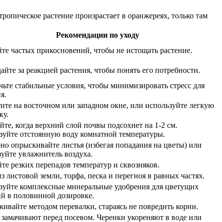
ропическое растение произрастает в оранжереях, только там
Рекомендации по уходу
йте частых прикосновений, чтобы не истощать растение.
йте за реакцией растения, чтобы понять его потребности.
чьте стабильные условия, чтобы минимизировать стресс для
я.
тите на восточном или западном окне, или используйте легкую
ку.
те, когда верхний слой почвы подсохнет на 1-2 см.
зуйте отстоянную воду комнатной температуры.
но опрыскивайте листья (избегая попадания на цветы) или
зуйте увлажнитель воздуха.
те резких перепадов температур и сквозняков.
з листовой земли, торфа, песка и перегноя в равных частях.
зуйте комплексные минеральные удобрения для цветущих
ий в половинной дозировке.
ивайте методом перевалки, стараясь не повредить корни.
 замачивают перед посевом. Черенки укореняют в воде или