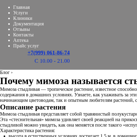
Главная
Услуги
Клиники
Документация
Отзывы
Контакты
Аптека
Прайс услуг
+7(999) 061-86-74
С 10.00 - 21.00
Блог
›
Почему мимоза называется сты
Мимоза стыдливая — тропическое растение, известное способно
содержания в домашних условиях. Узнаете, как ухаживать за эт
начинающим цветоводам, так и опытным любителям растений, с
Описание растения
Мимоза стыдливая представляет собой травянистый полукустарн
Эта «стеснительная» мимоза удивляет своей реакцией на прикос
стыдливой можно увидеть, как она меняется после такого «испуг
Характеристика растения:
высота в естественных условиях достигает 1,5 м, в домашни