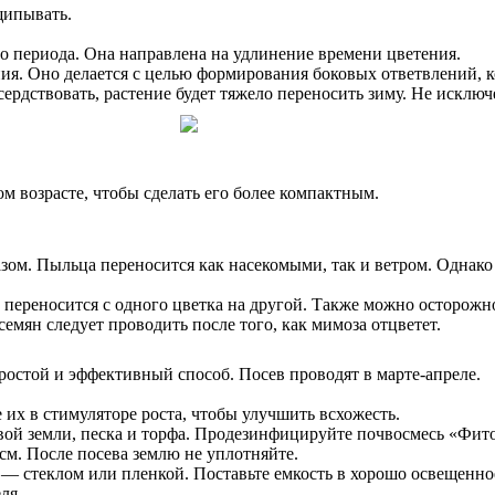
щипывать.
го периода. Она направлена на удлинение времени цветения.
я. Оно делается с целью формирования боковых ответвлений, ко
ердствовать, растение будет тяжело переносить зиму. Не исклю
 возрасте, чтобы сделать его более компактным.
азом. Пыльца переносится как насекомыми, так и ветром. Одн
переносится с одного цветка на другой. Также можно осторожно
семян следует проводить после того, как мимоза отцветет.
стой и эффективный способ. Посев проводят в марте-апреле.
 их в стимуляторе роста, чтобы улучшить всхожесть.
овой земли, песка и торфа. Продезинфицируйте почвосмесь «Фи
см. После посева землю не уплотняйте.
— стеклом или пленкой. Поставьте емкость в хорошо освещенно
ля.