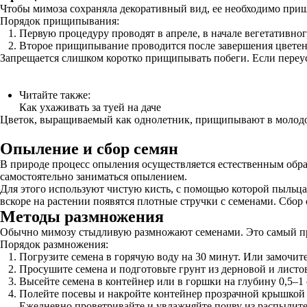
Чтобы мимоза сохраняла декоративный вид, ее необходимо при
Порядок прищипывания:
Первую процедуру проводят в апреле, в начале вегетативно
Второе прищипывание проводится после завершения цветени
Запрещается слишком коротко прищипывать побеги. Если переус
Читайте также:
Как ухаживать за туей на даче
Цветок, выращиваемый как однолетник, прищипывают в молодом
Опыление и сбор семян
В природе процесс опыления осуществляется естественным обр
самостоятельно заниматься опылением.
Для этого используют чистую кисть, с помощью которой пыльца 
вскоре на растении появятся плотные стручки с семенами. Сбор 
Методы размножения
Обычно мимозу стыдливую размножают семенами. Это самый про
Порядок размножения:
Погрузите семена в горячую воду на 30 минут. Или замочите
Просушите семена и подготовьте грунт из дерновой и лист
Высейте семена в контейнер или в горшки на глубину 0,5–1 
Полейте посевы и накройте контейнер прозрачной крышкой 
Ежедневно проветривайте и увлажняйте почву из распылите