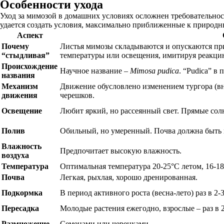
Особенности ухода
Уход за мимозой в домашних условиях осложнен требовательнос
удается создать условия, максимально приближенные к природн
Аспект
Почему
Листья мимозы складываются и опускаются пр
“стыдливая”
температуры или освещения, имитируя реакци
Происхождение
Научное название –
Mimosa pudica
. “Pudica” в
названия
Механизм
Движение обусловлено изменением тургора (вн
движения
черешков.
Освещение
Любит яркий, но рассеянный свет. Прямые сол
Полив
Обильный, но умеренный. Почва должна быть 
Влажность
Предпочитает высокую влажность.
воздуха
Температура
Оптимальная температура 20-25°C летом, 16-18
Почва
Легкая, рыхлая, хорошо дренированная.
Подкормка
В период активного роста (весна-лето) раз в 2-
Пересадка
Молодые растения ежегодно, взрослые – раз в 
Размножение
Семенами или черенками.