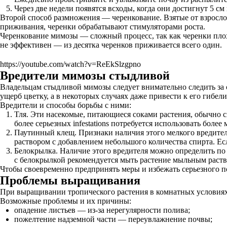
Через две недели появятся всходы, когда они достигнут 5 с
Второй способ размножения — черенкование. Взятые от взросло
приживания, черенки обрабатывают стимуляторами роста.
Черенкование мимозы — сложный процесс, так как черенки пло
не эффективен — из десятка черенков приживается всего один.
https://youtube.com/watch?v=ReEkSlzgpno
Вредители мимозы стыдливой
Владельцам стыдливой мимозы следует внимательно следить за с
ущерб цветку, а в некоторых случаях даже привести к его гибели
Вредители и способы борьбы с ними:
Тля. Эти насекомые, питающиеся соками растения, обычно с
более серьезных infestations потребуется использовать бол
Паутинный клещ. Признаки наличия этого мелкого вредителя
раствором с добавлением небольшого количества спирта. Есл
Белокрылка. Наличие этого вредителя можно определить по
с белокрылкой рекомендуется мыть растение мыльным раств
Чтобы своевременно предпринять меры и избежать серьезного по
Проблемы выращивания
При выращивании тропического растения в комнатных условиях 
Возможные проблемы и их причины:
опадение листьев — из-за нерегулярности полива;
пожелтение надземной части — переувлажнение почвы;