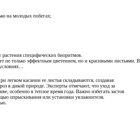
ько на молодых побегах;
 у растения специфических биоритмов.
ует не только эффектным цветением, но и красивыми листьями. В
х условиях…
ри легком касании ее листья складываются, создавая
оз в дикой природе. Эксперты отмечают, что уход за
ве, особенно в теплое время года. Важно избегать застоя
мощью опрыскивания или установки увлажнителя.
ью.