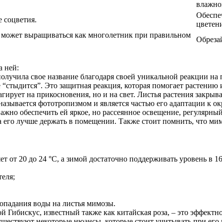
влажно
Обеспе
 соцветия.
цветен
о может выращиваться как многолетник при правильном
Обреза
а ней:
получила свое название благодаря своей уникальной реакции на
ие “стыдится”. Это защитная реакция, которая помогает растению
агирует на прикосновения, но и на свет. Листья растения закрыв
называется фототропизмом и является частью его адаптации к о
жно обеспечить ей яркое, но рассеянное освещение, регулярный
а его лучше держать в помещении. Также стоит помнить, что ми
.
т от 20 до 24 °C, а зимой достаточно поддерживать уровень в 1
еля;
попадания воды на листья мимозы.
ой Гибискус, известный также как китайская роза, – это эффектн
 существуют некоторые нюансы, которые стоит учитывать при е