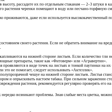
м в высоту, рассадите их по отдельным стаканам — 2–3 штуки в к
го растения черенки помещают в воду или песчано-торфяную сме
хо приживаются, даже если используется высококачественный п
остоянием своего растения. Если не обратить внимание на вреди
.
капливаются на нижней стороне листьев. Если количество тли н
ее мощные препараты, такие как «Фитоверм» или «Агравертин».
 проявляются в виде точек на листьях и тонкой паутинки на их
и это не помогает, следует использовать «Актеллик».
 полупрозрачной чешуе на нижней стороне листьев. Листья стан
ором и опрыскивать настоем табака. При сильном заражении сто
вреждения растения, рекомендуется регулярно проверять его на
нередко возникают проблемы. Зная слабые места цветка, можно