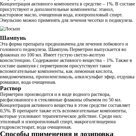
Концентрация активного компонента в средстве – 1%. В составе
присутствуют и дополнительные компоненты: этанол,
касторовое масло, очищенная вода, изопропиловый спирт.
Эмульсию можно применять для лечения чесотки и педикулеза.
Шампунь
Эта форма препарата предназначена для лечения лобкового и
головного педикулеза. Шампунь Перметрин выпускается во
флаконах по 100 мл. Имеет густую светло-желтую
консистенцию. Содержание активного вещества – 1%. Также в
составе шампуня с перметрином присутствуют такие
вспомогательные компоненты, как лимонная кислота,
имидомочевина, пропиленгликоль, алкилсульфат эфир, отдушка
ромашки, вода очищенная.
Раствор
Перметрин производится и в виде водного раствора,
расфасованного в стеклянные флаконы объемом по 50 мл.
Концентрация активного вещества в этом средстве составляет
0,5%. В препарате также есть вспомогательные компоненты,
которые усиливают терапевтическое действие. Среди них:
этиловый и изопропиловый спирт, макроголглицерина
гидроксистеарат, вода очищенная.
Способы применения и дозировка