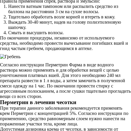
Правила применения спрея, раствора и эмульсии:
Нанести ватным тампоном или распылить средство из
баллона на расстоянии 3 см на сухие волосы.
Тщательно обработать возле корней и втереть в кожу.
Выждать 30-40 минут, надев на голову полиэтиленовую
шапочку.
Смыть и высушить волосы.
По окончании процедуры, независимо от используемого
средства, необходимо провести вычесывание погибших вшей и
гнид частым гребнем, продающимся в аптеке.
Согласно инструкции Перметрин Фарма в виде водного
раствора можно применять и для обработки вещей с целью
уничтожения платяных вшей. Для этого необходимо 240 мл
препарата развести в 1 л воды, а затем замочить в полученной
смеси одежду на 1 час. По окончании провести стирку с
агрессивным полосканием, а после сушки тщательно прогладить
вещи со всех сторон.
Перметрин в лечении чесотки
При терапии данного заболевания рекомендуется применять
крем Перметрин с концентрацией 5%. Согласно инструкции по
применению, средство равномерным слоем нужно нанести на
пораженные участки тела, кроме лица.
Допустимая дозировка крема от чесотки, в зависимости от