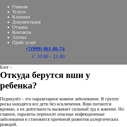
Главная
Услуги
Клиники
Документация
Отзывы
Контакты
Аптека
Прайс услуг
+7(999) 061-86-74
С 10.00 - 21.00
Блог
›
Откуда берутся вши у
ребенка?
Педикулёз – это паразитарное кожное заболевание. В группе
риска находятся все дети без исключения. Вши питаются
кровью, а их деятельность вызывает сильный зуд и жжение. Но
главное, паразиты переносят опасные инфекционные
заболевания и становятся причиной развития аллергических
реакций.