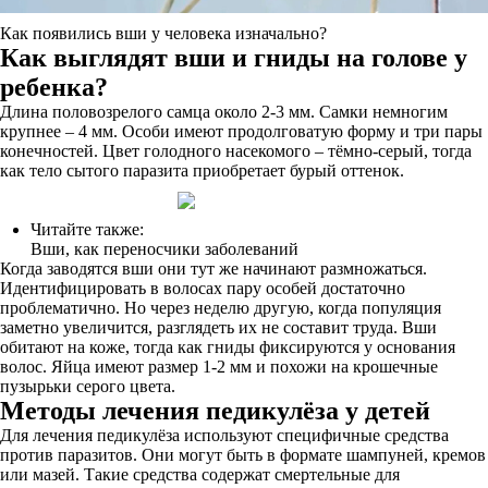
Как появились вши у человека изначально?
Как выглядят вши и гниды на голове у
ребенка?
Длина половозрелого самца около 2-3 мм. Самки немногим
крупнее – 4 мм. Особи имеют продолговатую форму и три пары
конечностей. Цвет голодного насекомого – тёмно-серый, тогда
как тело сытого паразита приобретает бурый оттенок.
Читайте также:
Вши, как переносчики заболеваний
Когда заводятся вши они тут же начинают размножаться.
Идентифицировать в волосах пару особей достаточно
проблематично. Но через неделю другую, когда популяция
заметно увеличится, разглядеть их не составит труда. Вши
обитают на коже, тогда как гниды фиксируются у основания
волос. Яйца имеют размер 1-2 мм и похожи на крошечные
пузырьки серого цвета.
Методы лечения педикулёза у детей
Для лечения педикулёза используют специфичные средства
против паразитов. Они могут быть в формате шампуней, кремов
или мазей. Такие средства содержат смертельные для