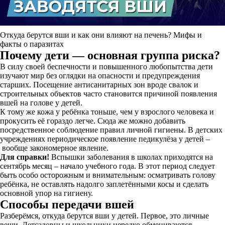
Откуда берутся вши и как они влияют на печень? Мифы и
факты о паразитах
Почему дети — основная группа риска?
В силу своей беспечности и повышенного любопытства дети
изучают мир без оглядки на опасности и предупреждения
старших. Посещение антисанитарных зон вроде свалок и
строительных объектов часто становится причиной появления
вшей на голове у детей.
К тому же кожа у ребёнка тоньше, чем у взрослого человека и
прокусить её гораздо легче. Сюда же можно добавить
посредственное соблюдение правил личной гигиены. В детских
учреждениях периодическое появление педикулёза у детей –
вообще закономерное явление.
Для справки!
Вспышки заболевания в школах приходятся на
сентябрь месяц – начало учебного года. В этот период следует
быть особо осторожным и внимательным: осматривать голову
ребёнка, не оставлять надолго заплетёнными косы и сделать
основной упор на гигиену.
Способы передачи вшей
Разберёмся, откуда берутся вши у детей. Первое, это личные
вещи. Детсадовцы и школьники нередко обмениваются