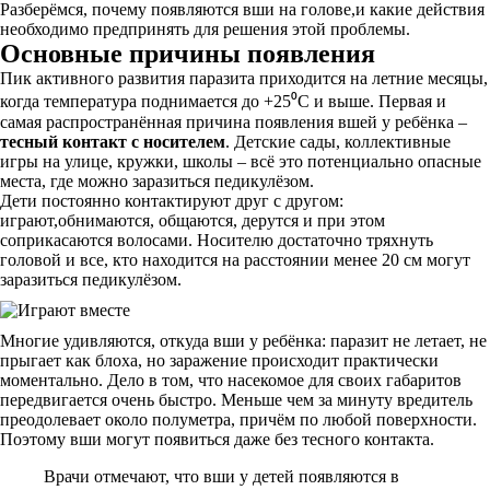
Разберёмся, почему появляются вши на голове,и какие действия
необходимо предпринять для решения этой проблемы.
Основные причины появления
Пик активного развития паразита приходится на летние месяцы,
когда температура поднимается до +25⁰С и выше. Первая и
самая распространённая причина появления вшей у ребёнка –
тесный контакт с носителем
. Детские сады, коллективные
игры на улице, кружки, школы – всё это потенциально опасные
места, где можно заразиться педикулёзом.
Дети постоянно контактируют друг с другом:
играют,обнимаются, общаются, дерутся и при этом
соприкасаются волосами. Носителю достаточно тряхнуть
головой и все, кто находится на расстоянии менее 20 см могут
заразиться педикулёзом.
Многие удивляются, откуда вши у ребёнка: паразит не летает, не
прыгает как блоха, но заражение происходит практически
моментально. Дело в том, что насекомое для своих габаритов
передвигается очень быстро. Меньше чем за минуту вредитель
преодолевает около полуметра, причём по любой поверхности.
Поэтому вши могут появиться даже без тесного контакта.
Врачи отмечают, что вши у детей появляются в