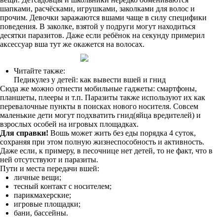
шапками, расчёсками, игрушками, заколками для волос и
прочим. Девочки заражаются вшами чаще в силу специфики
поведения. В заколке, взятой у подруги могут находиться
десятки паразитов. Даже если ребёнок на секунду примерил
аксессуар вша тут же окажется на волосах.
Читайте также:
Педикулез у детей: как вывести вшей и гнид
Сюда же можно отнести мобильные гаджеты: смартфоны,
планшеты, плееры и т.п. Паразиты также используют их как
перевалочные пункты в поисках нового носителя. Совсем
маленькие дети могут подхватить гнид(яйца вредителей) и
взрослых особей на игровых площадках.
Для справки!
Вошь может жить без еды порядка 4 суток,
сохраняя при этом полную жизнеспособность и активность.
Даже если, к примеру, в песочнице нет детей, то не факт, что в
ней отсутствуют и паразиты.
Пути и места передачи вшей:
личные вещи;
тесный контакт с носителем;
парикмахерские;
игровые площадки;
бани, бассейны.