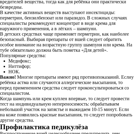
вредителей вещества, тогда как для ребёнка они практически
безвредны.
В качестве активных веществ выступают инсектициды:
перметрин, бензилбензоат или паразидоз. В сложных случаях
специалисты рекомендуют концентрат в виде крема для
наружного применения, а в лёгких – шампуни.
В детских средствах чаще применяет перметрин, как наиболее
безопасный. Выбирая препараты от вшей следует обратить
особое внимание на возрастную группу шампуня или крема. На
тубе обязательно должна быть пометка «Для детей».
Популярные средства:
Медифокс;
Ниттифор;
НОК.
Важно!
Многие препараты имеют ряд противопоказаний. Еслиу
ребёнка астма или случаются аллергические высыпания, то
перед применением средства следует проконсультироваться со
специалистом.
Когда шампунь или крем куплен впервые, то следует провести
тест на индивидуальную непереносимость: обрабатываем
небольшой участок на запястье и выжидаем 10-15 минут. Если
на коже появились красные высыпания, то следует попробовать
другие средства.
Профилактика педикулёза
Распространение вшей целесообразнее предупредить, чем