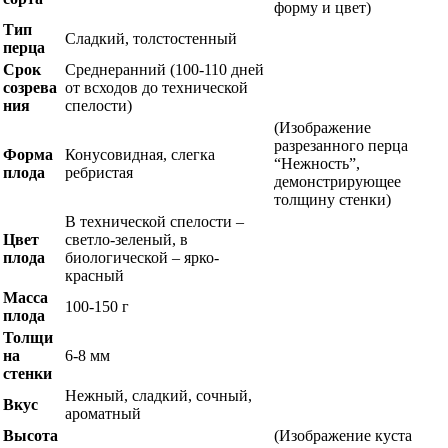
форму и цвет)
Тип
Сладкий, толстостенный
перца
Срок
Среднеранний (100-110 дней
созрева
от всходов до технической
ния
спелости)
(Изображение
разрезанного перца
Форма
Конусовидная, слегка
“Нежность”,
плода
ребристая
демонстрирующее
толщину стенки)
В технической спелости –
Цвет
светло-зеленый, в
плода
биологической – ярко-
красный
Масса
100-150 г
плода
Толщи
на
6-8 мм
стенки
Нежный, сладкий, сочный,
Вкус
ароматный
Высота
(Изображение куста