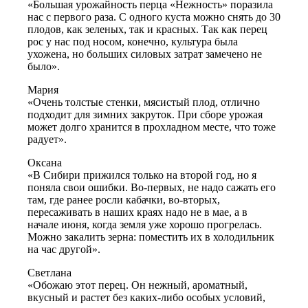
«Большая урожайность перца «Нежность» поразила
нас с первого раза. С одного куста можно снять до 30
плодов, как зеленых, так и красных. Так как перец
рос у нас под носом, конечно, культура была
ухожена, но больших силовых затрат замечено не
было».
Мария
«Очень толстые стенки, мясистый плод, отлично
подходит для зимних закруток. При сборе урожая
может долго хранится в прохладном месте, что тоже
радует».
Оксана
«В Сибири прижился только на второй год, но я
поняла свои ошибки. Во-первых, не надо сажать его
там, где ранее росли кабачки, во-вторых,
пересаживать в наших краях надо не в мае, а в
начале июня, когда земля уже хорошо прогрелась.
Можно закалить зерна: поместить их в холодильник
на час другой».
Светлана
«Обожаю этот перец. Он нежный, ароматный,
вкусный и растет без каких-либо особых условий,