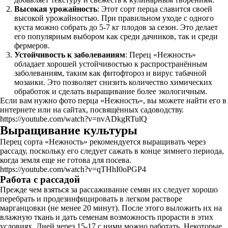
Высокая урожайность
: Этот сорт перца славится своей
высокой урожайностью. При правильном уходе с одного
куста можно собрать до 5-7 кг плодов за сезон. Это делает
его популярным выбором как среди дачников, так и среди
фермеров.
Устойчивость к заболеваниям
: Перец «Нежность»
обладает хорошей устойчивостью к распространённым
заболеваниям, таким как фитофтороз и вирус табачной
мозаики. Это позволяет снизить количество химических
обработок и сделать выращивание более экологичным.
Если вам нужно фото перца «Нежность», вы можете найти его в
интернете или на сайтах, посвящённых садоводству.
https://youtube.com/watch?v=nvADkgRTulQ
Выращивание культуры
Перец сорта «Нежность» рекомендуется выращивать через
рассаду, поскольку его следует сажать в конце зимнего периода,
когда земля еще не готова для посева.
https://youtube.com/watch?v=qTHhI0oPGP4
Работа с рассадой
Прежде чем взяться за рассаживание семян их следует хорошо
перебрать и продезинфицировать в легком растворе
марганцовки (не менее 20 минут). После этого выложить их на
влажную ткань и дать семенам возможность прорасти в этих
условиях. Дней через 15-17 с ними можно работать. Некоторые