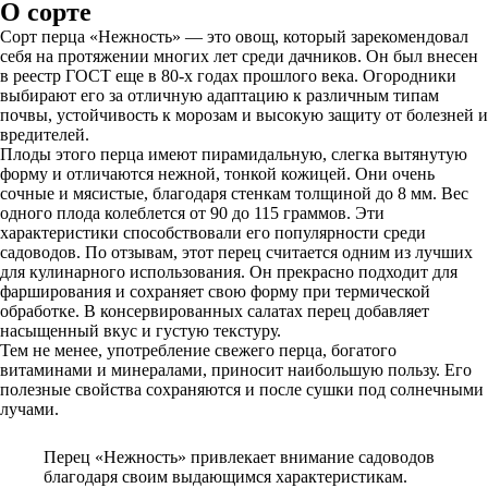
О сорте
Сорт перца «Нежность» — это овощ, который зарекомендовал
себя на протяжении многих лет среди дачников. Он был внесен
в реестр ГОСТ еще в 80-х годах прошлого века. Огородники
выбирают его за отличную адаптацию к различным типам
почвы, устойчивость к морозам и высокую защиту от болезней и
вредителей.
Плоды этого перца имеют пирамидальную, слегка вытянутую
форму и отличаются нежной, тонкой кожицей. Они очень
сочные и мясистые, благодаря стенкам толщиной до 8 мм. Вес
одного плода колеблется от 90 до 115 граммов. Эти
характеристики способствовали его популярности среди
садоводов. По отзывам, этот перец считается одним из лучших
для кулинарного использования. Он прекрасно подходит для
фарширования и сохраняет свою форму при термической
обработке. В консервированных салатах перец добавляет
насыщенный вкус и густую текстуру.
Тем не менее, употребление свежего перца, богатого
витаминами и минералами, приносит наибольшую пользу. Его
полезные свойства сохраняются и после сушки под солнечными
лучами.
Перец «Нежность» привлекает внимание садоводов
благодаря своим выдающимся характеристикам.