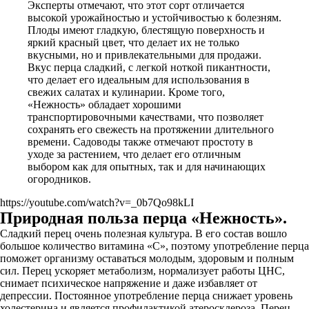
Эксперты отмечают, что этот сорт отличается
высокой урожайностью и устойчивостью к болезням.
Плоды имеют гладкую, блестящую поверхность и
яркий красный цвет, что делает их не только
вкусными, но и привлекательными для продажи.
Вкус перца сладкий, с легкой ноткой пикантности,
что делает его идеальным для использования в
свежих салатах и кулинарии. Кроме того,
«Нежность» обладает хорошими
транспортировочными качествами, что позволяет
сохранять его свежесть на протяжении длительного
времени. Садоводы также отмечают простоту в
уходе за растением, что делает его отличным
выбором как для опытных, так и для начинающих
огородников.
https://youtube.com/watch?v=_0b7Qo98kLI
Природная польза перца «Нежность».
Сладкий перец очень полезная культура. В его состав вошло
большое количество витамина «С», поэтому употребление перца
поможет организму оставаться молодым, здоровым и полным
сил. Перец ускоряет метаболизм, нормализует работы ЦНС,
снимает психическое напряжение и даже избавляет от
депрессии. Постоянное употребление перца снижает уровень
холестерина и является профилактикой атеросклероза. Перец