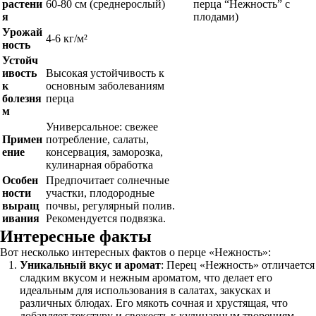
растени
60-80 см (среднерослый)
перца “Нежность” с
я
плодами)
Урожай
4-6 кг/м²
ность
Устойч
ивость
Высокая устойчивость к
к
основным заболеваниям
болезня
перца
м
Универсальное: свежее
Примен
потребление, салаты,
ение
консервация, заморозка,
кулинарная обработка
Особен
Предпочитает солнечные
ности
участки, плодородные
выращ
почвы, регулярный полив.
ивания
Рекомендуется подвязка.
Интересные факты
Вот несколько интересных фактов о перце «Нежность»:
Уникальный вкус и аромат
: Перец «Нежность» отличается
сладким вкусом и нежным ароматом, что делает его
идеальным для использования в салатах, закусках и
различных блюдах. Его мякоть сочная и хрустящая, что
добавляет текстуру и свежесть к кулинарным творениям.