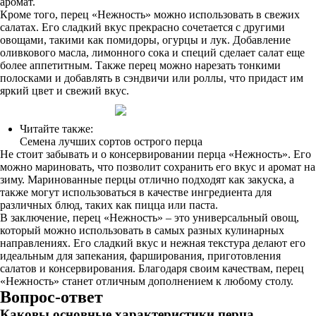
аромат.
Кроме того, перец «Нежность» можно использовать в свежих
салатах. Его сладкий вкус прекрасно сочетается с другими
овощами, такими как помидоры, огурцы и лук. Добавление
оливкового масла, лимонного сока и специй сделает салат еще
более аппетитным. Также перец можно нарезать тонкими
полосками и добавлять в сэндвичи или роллы, что придаст им
яркий цвет и свежий вкус.
Читайте также:
Семена лучших сортов острого перца
Не стоит забывать и о консервировании перца «Нежность». Его
можно мариновать, что позволит сохранить его вкус и аромат на
зиму. Маринованные перцы отлично подходят как закуска, а
также могут использоваться в качестве ингредиента для
различных блюд, таких как пицца или паста.
В заключение, перец «Нежность» – это универсальный овощ,
который можно использовать в самых разных кулинарных
направлениях. Его сладкий вкус и нежная текстура делают его
идеальным для запекания, фарширования, приготовления
салатов и консервирования. Благодаря своим качествам, перец
«Нежность» станет отличным дополнением к любому столу.
Вопрос-ответ
Каковы основные характеристики перца