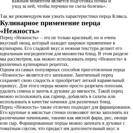
важным моментом является подготовка почвы и
уход за ней, чтобы перчики не съела болезнь».
Так же рекомендуем вам узнать характеристики перца Клякса.
Кулинарное применение перца
«Нежность»
Перец «Нежность» – это не только красивый, но и очень
вкусный овощ, который находит широкое применение в
кулинарии. Его сладкий вкус и нежная текстура делают его
идеальным ингредиентом для множества блюд. В этом разделе
мы рассмотрим, как можно использовать перец «Нежность» в
различных кулинарных рецептах.
Одним из самых популярных способов приготовления перца
«Нежность» является его запекание. Запеченный перец
сохраняет свою сладость и приобретает легкий карамельный
привкус. Для этого перцы можно просто разрезать пополам,
удалить семена и запечь в духовке до мягкости. Такой перец
можно использовать как гарнир, добавлять в салаты или
использовать в качестве начинки для различных блюд.
Перец «Нежность» также отлично подходит для фарширования.
Его крупные и мясистые стенки позволяют легко заполнять их
различными начинками, такими как мясной фарш, рис, овощи
или сыр. Фаршированные перцы можно запекать в духовке с
томатным соусом, что придаст им дополнительный вкус и