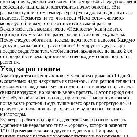
или парниках, дождаться окончания заморозков. Перед посадкой
необходимо тщательно подготовить почву: очистить её и
разрыхлить, при этом температура грунта должна достигать 15
градусов. Несмотря на то, что перец «Нежность» считается
морозоустойчивым, это не относится к самой рассаде.
Важно избегать высадки перца «Нежность» (как и других
сортов) в тех местах, где ранее росли пасленовые культуры.
Почву следует обогатить песком, перегноем и навозом. Каждую
лунку выкапывают на расстоянии 40 см друг от друга. При
посадке следите за тем, чтобы листья находились не выше 2 см
от поверхности земли, после чего необходимо обильно полить
растения.
Уход за растением
Адаптируются саженцы к новым условиям примерно 10 дней.
Обязательно надо накрывать их пленкой. Если регион теплый и
погода уже наладилась, можно позволить им днем «подышать»
свежим воздухом, но на ночь вновь прятать. В этот период они
не требуют обильного полива, просто слега можно увлажнять
почву возле ростков. Воду лучше всего брать прогретую до 30
градусов, а после полива рыхлить почву, для насыщения ее
кислородом.
Культура требует подкормки, для этого можно использовать
удобрение минерального типа «Коровяк», который разводят
1/10. Применяют также и другие подкормки. Например, в
ранний период растения удобряют азотными подкорками, а в