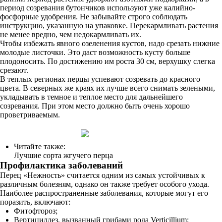
период созревания бутончиков используют уже калийно-
фосфорные удобрения. Не забывайте строго соблюдать
инструкцию, указанную на упаковке. Перекармливать растения
не менее вредно, чем недокармливать их.
Чтобы избежать явного озеленения кустов, надо срезать нижние
молодые листочки. Это даст возможность кусту больше
плодоносить. По достижению им роста 30 см, верхушку слегка
срезают.
В теплых регионах перцы успевают созревать до красного
цвета. В северных же краях их лучше всего снимать зелеными,
укладывать в темное и теплое место для дальнейшего
созревания. При этом место должно быть очень хорошо
проветриваемым.
Читайте также:
Лучшие сорта жгучего перца
Профилактика заболеваний
Перец «Нежность» считается одним из самых устойчивых к
различным болезням, однако он также требует особого ухода.
Наиболее распространенные заболевания, которые могут его
поразить, включают:
Фитофтороз;
Вертициллез, вызванный грибами рода Verticillium;