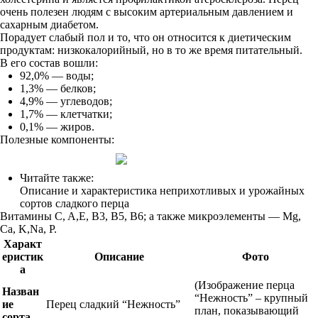
очень полезен людям с высоким артериальным давлением и
сахарным диабетом.
Порадует слабый пол и то, что он относится к диетическим
продуктам: низкокалорийный, но в то же время питательный.
В его состав вошли:
92,0% — воды;
1,3% — белков;
4,9% — углеводов;
1,7% — клетчатки;
0,1% — жиров.
Полезные компоненты:
Читайте также:
Описание и характеристика неприхотливых и урожайных
сортов сладкого перца
Витамины C, A,E, B3, B5, B6; а также микроэлементы — Mg,
Ca, K,Na, P.
Характ
еристик
Описание
Фото
а
(Изображение перца
Назван
“Нежность” – крупный
ие
Перец сладкий “Нежность”
план, показывающий
сорта