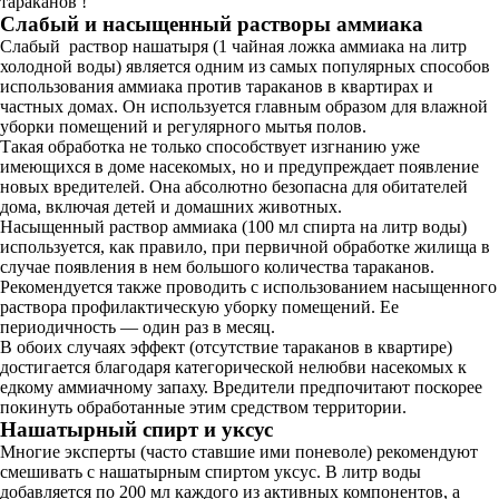
тараканов !
Слабый и насыщенный растворы аммиака
Слабый раствор нашатыря (1 чайная ложка аммиака на литр
холодной воды) является одним из самых популярных способов
использования аммиака против тараканов в квартирах и
частных домах. Он используется главным образом для влажной
уборки помещений и регулярного мытья полов.
Такая обработка не только способствует изгнанию уже
имеющихся в доме насекомых, но и предупреждает появление
новых вредителей. Она абсолютно безопасна для обитателей
дома, включая детей и домашних животных.
Насыщенный раствор аммиака (100 мл спирта на литр воды)
используется, как правило, при первичной обработке жилища в
случае появления в нем большого количества тараканов.
Рекомендуется также проводить с использованием насыщенного
раствора профилактическую уборку помещений. Ее
периодичность — один раз в месяц.
В обоих случаях эффект (отсутствие тараканов в квартире)
достигается благодаря категорической нелюбви насекомых к
едкому аммиачному запаху. Вредители предпочитают поскорее
покинуть обработанные этим средством территории.
Нашатырный спирт и уксус
Многие эксперты (часто ставшие ими поневоле) рекомендуют
смешивать с нашатырным спиртом уксус. В литр воды
добавляется по 200 мл каждого из активных компонентов, а