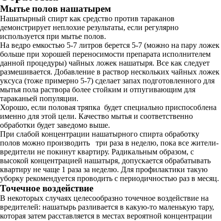
Мытье полов нашатырем
Нашатырный спирт как средство против тараканов
демонстрирует неплохие результаты, если регулярно
используется при мытье полов.
На ведро емкостью 5-7 литров берется 5-7 (можно на пару ложек
больше при хорошей переносимости препарата исполнителем
данной процедуры) чайных ложек нашатыря. Все как следует
размешивается. Добавление в раствор нескольких чайных ложек
уксуса (тоже примерно 5-7) сделает запах подготовленного для
мытья пола раствора более стойким и отпугивающим для
тараканьей популяции.
Хорошо, если половая тряпка будет специально приспособлена
именно для этой цели. Качество мытья и соответственно
обработки будет заведомо выше.
При слабой концентрации нашатырного спирта обработку
полов можно производить три раза в неделю, пока все жители-
вредители не покинут квартиру. Радикальным образом, с
высокой концентрацией нашатыря, допускается обрабатывать
квартиру не чаще 1 раза за неделю. Для профилактики такую
уборку рекомендуется проводить с периодичностью раз в месяц.
Точечное воздействие
В некоторых случаях целесообразно точечное воздействие на
вредителей: нашатырь разливается в какую-то маленькую тару,
которая затем расставляется в местах вероятной концентрации