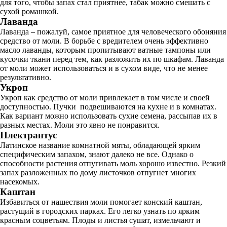
для того, чтобы запах стал приятнее, табак можно смешать с
сухой ромашкой.
Лаванда
Лаванда – пожалуй, самое приятное для человеческого обоняния
средство от моли. В борьбе с вредителем очень эффективно
масло лаванды, которым пропитывают ватные тампоны или
кусочки ткани перед тем, как разложить их по шкафам. Лаванда
от моли может использоваться и в сухом виде, что не менее
результативно.
Укроп
Укроп как средство от моли привлекает в том числе и своей
доступностью. Пучки подвешиваются на кухне и в комнатах.
Как вариант можно использовать сухие семена, рассыпав их в
разных местах. Моли это явно не понравится.
Плектрантус
Латинское название комнатной мяты, обладающей ярким
специфическим запахом, знают далеко не все. Однако о
способности растения отпугивать моль хорошо известно. Резкий
запах разложенных по дому листочков отпугнет многих
насекомых.
Каштан
Избавиться от нашествия моли помогает конский каштан,
растущий в городских парках. Его легко узнать по ярким
красным соцветьям. Плоды и листья сушат, измельчают и