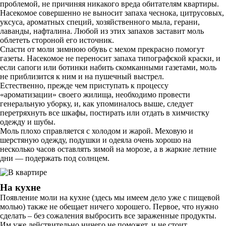
проблемой, не причиняя никакого вреда обитателям квартиры.
Насекомое совершенно не выносит запаха чеснока, цитрусовых,
уксуса, ароматных специй, хозяйственного мыла, герани,
лаванды, нафталина. Любой из этих запахов заставит моль
облететь стороной его источник.
Спасти от моли зимнюю обувь с мехом прекрасно помогут
газеты. Насекомое не переносит запаха типографской краски, и
если сапоги или ботинки набить скомканными газетами, моль
не приблизится к ним и на пушечный выстрел.
Естественно, прежде чем приступать к процессу
«ароматизации» своего жилища, необходимо провести
генеральную уборку, и, как упоминалось выше, следует
перетряхнуть все шкафы, постирать или отдать в химчистку
одежду и шубы.
Моль плохо справляется с холодом и жарой. Меховую и
шерстяную одежду, подушки и одеяла очень хорошо на
несколько часов оставлять зимой на морозе, а в жаркие летние
дни — подержать под солнцем.
На кухне
Появление моли на кухне (здесь мы имеем дело уже с пищевой
молью) также не обещает ничего хорошего. Первое, что нужно
сделать – без сожаления выбросить все зараженные продукты.
Им уже действительно ничего не поможет, и не стоит