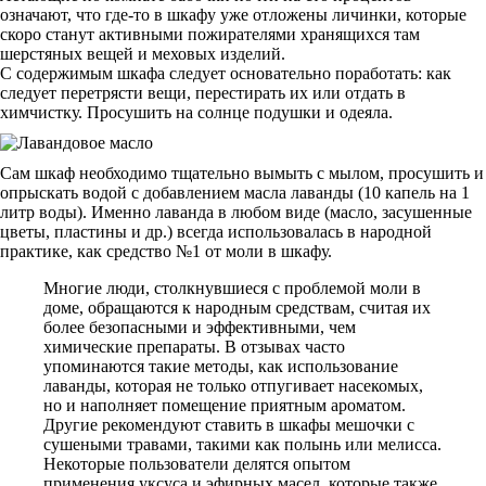
означают, что где-то в шкафу уже отложены личинки, которые
скоро станут активными пожирателями хранящихся там
шерстяных вещей и меховых изделий.
С содержимым шкафа следует основательно поработать: как
следует перетрясти вещи, перестирать их или отдать в
химчистку. Просушить на солнце подушки и одеяла.
Сам шкаф необходимо тщательно вымыть с мылом, просушить и
опрыскать водой с добавлением масла лаванды (10 капель на 1
литр воды). Именно лаванда в любом виде (масло, засушенные
цветы, пластины и др.) всегда использовалась в народной
практике, как средство №1 от моли в шкафу.
Многие люди, столкнувшиеся с проблемой моли в
доме, обращаются к народным средствам, считая их
более безопасными и эффективными, чем
химические препараты. В отзывах часто
упоминаются такие методы, как использование
лаванды, которая не только отпугивает насекомых,
но и наполняет помещение приятным ароматом.
Другие рекомендуют ставить в шкафы мешочки с
сушеными травами, такими как полынь или мелисса.
Некоторые пользователи делятся опытом
применения уксуса и эфирных масел, которые также