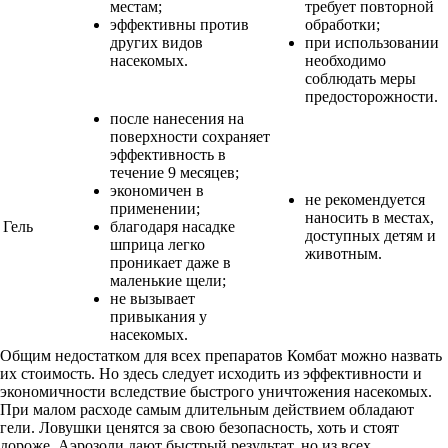
местам;
требует повторной
эффективны против
обработки;
других видов
при использовании
насекомых.
необходимо
соблюдать меры
предосторожности.
после нанесения на
поверхности сохраняет
эффективность в
течение 9 месяцев;
экономичен в
не рекомендуется
применении;
наносить в местах,
Гель
благодаря насадке
доступных детям и
шприца легко
животным.
проникает даже в
маленькие щели;
не вызывает
привыкания у
насекомых.
Общим недостатком для всех препаратов Комбат можно назвать
их стоимость. Но здесь следует исходить из эффективности и
экономичности вследствие быстрого уничтожения насекомых.
При малом расходе самым длительным действием обладают
гели. Ловушки ценятся за свою безопасность, хоть и стоят
дороже. Аэрозоли дают быстрый результат, но из всех