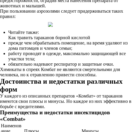
предосторожности, оградив места нанесения препарата от
животных и малышей.
При пользовании аэрозолями следует придерживаться таких
правил:
Читайте также:
Как травить тараканов борной кислотой
прежде чем обрабатывать помещение, на время удаляют из
дома питомцев и членов семьи;
работу проводят в одежде, максимально защищающей все
участки тела;
обязательно надевают респиратор и защитные очки.
Химикаты в спреях Комбат не являются смертельными для
человека, но к отравлению привести способны.
Достоинства и недостатки различных
форм
У каждого из описанных препаратов «Комбат» от тараканов
имеются свои плюсы и минусы. Но каждое из них эффективно в
борьбе с вредителями.
Преимущества и недостатки инсектицидов
«Combat»
Наименов
ание
Плюсы
Минусы