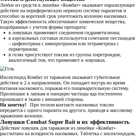
Любое из средств в линейке «Комбат» оказывает парализующее
действие на периферическую нервную систему паразитов и
способно за короткий срок уничтожить колонию насекомых.
Такую эффективность обеспечивают химические вещества,
подобранные с учетом формы препарата:
в ловушках применяют соединения гидраметилнона;
в аэрозольных составах используется сочетание пестицидов
– цифенотрина с имипротрином или тетраметрина с
перметрином;
в гелях присутствует токсин из группы пиретроидов,
аналогичный тем, что применяют в ловушках.
Инсектицид Комбат от тараканов оказывает губительное
действие в 2-х направлениях. Он попадает внутрь во время
питания насекомого, поражая его пищеварительную систему.
Прилипшие к лапкам и панцирю частицы яда постепенно
проникают в ткани с внешней стороны.
На заметку!
При тесном контакте насекомых токсин
передается с одного паразита на другого, приводя к массовому
заражению колонии.
Ловушки Combat Super Bait и их эффективность
Действие ловушек для тараканов из линейки «Комбат»
рассчитано на всеядность насекомых. Таблетка с инсектицидом,