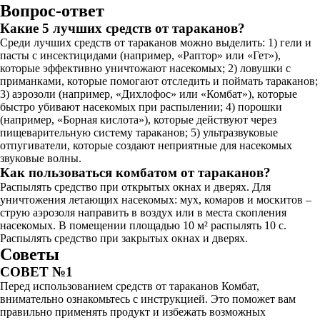
Вопрос-ответ
Какие 5 лучших средств от тараканов?
Среди лучших средств от тараканов можно выделить: 1) гели и
пасты с инсектицидами (например, «Раптор» или «Гет»),
которые эффективно уничтожают насекомых; 2) ловушки с
приманками, которые помогают отследить и поймать тараканов;
3) аэрозоли (например, «Дихлофос» или «Комбат»), которые
быстро убивают насекомых при распылении; 4) порошки
(например, «Борная кислота»), которые действуют через
пищеварительную систему тараканов; 5) ультразвуковые
отпугиватели, которые создают неприятные для насекомых
звуковые волны.
Как пользоваться комбатом от тараканов?
Распылять средство при открытых окнах и дверях. Для
уничтожения летающих насекомых: мух, комаров и москитов –
струю аэрозоля направить в воздух или в места скопления
насекомых. В помещении площадью 10 м² распылять 10 с.
Распылять средство при закрытых окнах и дверях.
Советы
СОВЕТ №1
Перед использованием средств от тараканов Комбат,
внимательно ознакомьтесь с инструкцией. Это поможет вам
правильно применять продукт и избежать возможных