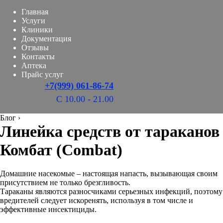
Главная
Услуги
Клиники
Документация
Отзывы
Контакты
Аптека
Прайс услуг
+7(999) 061-86-74
С 10.00 - 21.00
Блог
›
Линейка средств от тараканов
Комбат (Сombat)
Домашние насекомые – настоящая напасть, вызывающая своим
присутствием не только брезгливость.
Тараканы являются разносчиками серьезных инфекций, поэтому
вредителей следует искоренять, используя в том числе и
эффективные инсектициды.