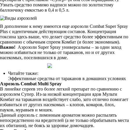
Узнать средство помимо надписи можно по золотистому
баллончику емкостью в 0,4 и 0,5 л.
В дополнение к нему имеются еще аэрозоли Combat Super Spray
Plus с идентичным действующим составов. Концентрация
токсина здесь выше, что делает средство более эффективным по
сравнению с обычным спреем Комбат (и более экономным).
Важно!
Аэрозоли Super Spray универсальны – за один заход
можно избавиться не только от тараканов, но и от других
насекомых, поселившихся в доме.
Читайте также:
Эффективные средства от тараканов в домашних условиях
Аэрозоль Combat Multi Spray
В линейке спреев это более легкий препарат по сравнению с
аэрозолем Супер. Из-за низкой концентрации ядов Мульти
Комбат на тараканов воздействует слабо, зато отлично помогает
избавиться от других насекомых – клопов, комаров, блох,
пауков, муравьев и мошек.
Данный аэрозоль с лимонным ароматом можно распылять
непосредственно на вредителей (а не только обрабатывать места
их обитания), не боясь за здоровье домочадцев.