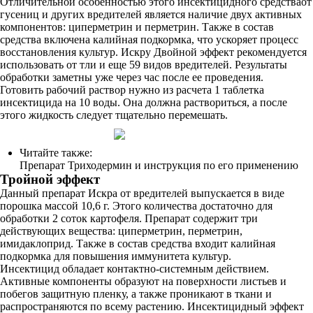
Отличительной особенностью этого инсектицидного средстваот
гусениц и других вредителей является наличие двух активных
компонентов: циперметрин и перметрин. Также в состав
средства включена калийная подкормка, что ускоряет процесс
восстановления культур. Искру Двойной эффект рекомендуется
использовать от тли и еще 59 видов вредителей. Результаты
обработки заметны уже через час после ее проведения.
Готовить рабочий раствор нужно из расчета 1 таблетка
инсектицида на 10 воды. Она должна раствориться, а после
этого жидкость следует тщательно перемешать.
Читайте также:
Препарат Триходермин и инструкция по его применению
Тройной эффект
Данный препарат Искра от вредителей выпускается в виде
порошка массой 10,6 г. Этого количества достаточно для
обработки 2 соток картофеля. Препарат содержит три
действующих вещества: циперметрин, перметрин,
имидаклоприд. Также в состав средства входит калийная
подкормка для повышения иммунитета культур.
Инсектицид обладает контактно-системным действием.
Активные компоненты образуют на поверхности листьев и
побегов защитную пленку, а также проникают в ткани и
распространяются по всему растению. Инсектицидный эффект