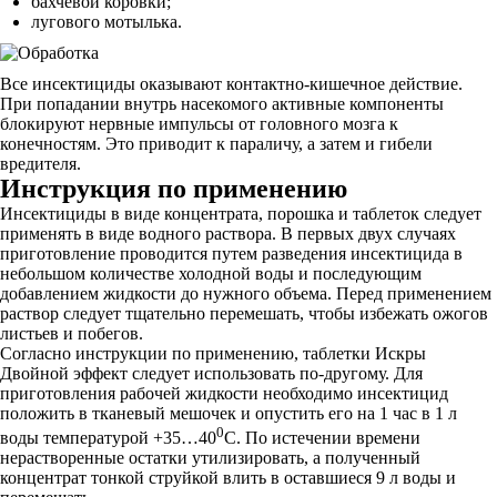
бахчевой коровки;
лугового мотылька.
Все инсектициды оказывают контактно-кишечное действие.
При попадании внутрь насекомого активные компоненты
блокируют нервные импульсы от головного мозга к
конечностям. Это приводит к параличу, а затем и гибели
вредителя.
Инструкция по применению
Инсектициды в виде концентрата, порошка и таблеток следует
применять в виде водного раствора. В первых двух случаях
приготовление проводится путем разведения инсектицида в
небольшом количестве холодной воды и последующим
добавлением жидкости до нужного объема. Перед применением
раствор следует тщательно перемешать, чтобы избежать ожогов
листьев и побегов.
Согласно инструкции по применению, таблетки Искры
Двойной эффект следует использовать по-другому. Для
приготовления рабочей жидкости необходимо инсектицид
положить в тканевый мешочек и опустить его на 1 час в 1 л
0
воды температурой +35…40
С. По истечении времени
нерастворенные остатки утилизировать, а полученный
концентрат тонкой струйкой влить в оставшиеся 9 л воды и