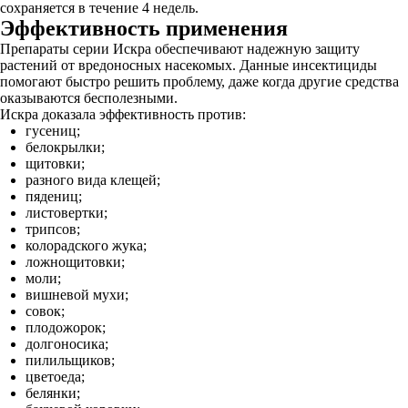
сохраняется в течение 4 недель.
Эффективность применения
Препараты серии Искра обеспечивают надежную защиту
растений от вредоносных насекомых. Данные инсектициды
помогают быстро решить проблему, даже когда другие средства
оказываются бесполезными.
Искра доказала эффективность против:
гусениц;
белокрылки;
щитовки;
разного вида клещей;
пядениц;
листовертки;
трипсов;
колорадского жука;
ложнощитовки;
моли;
вишневой мухи;
совок;
плодожорок;
долгоносика;
пилильщиков;
цветоеда;
белянки;