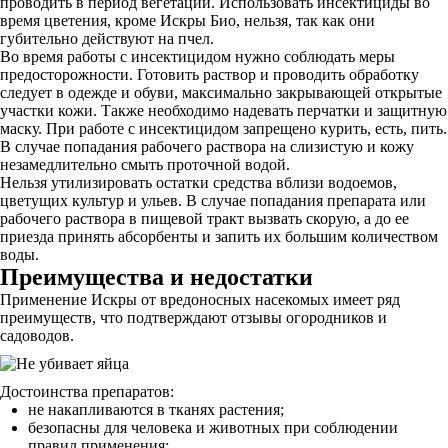
проводить в период вегетации. Использовать инсектициды во
время цветения, кроме Искры Био, нельзя, так как они
губительно действуют на пчел.
Во время работы с инсектицидом нужно соблюдать меры
предосторожности. Готовить раствор и проводить обработку
следует в одежде и обуви, максимально закрывающей открытые
участки кожи. Также необходимо надевать перчатки и защитную
маску. При работе с инсектицидом запрещено курить, есть, пить.
В случае попадания рабочего раствора на слизистую и кожу
незамедлительно смыть проточной водой.
Нельзя утилизировать остатки средства вблизи водоемов,
цветущих культур и ульев. В случае попадания препарата или
рабочего раствора в пищевой тракт вызвать скорую, а до ее
приезда принять абсорбенты и запить их большим количеством
воды.
Преимущества и недостатки
Применение Искры от вредоносных насекомых имеет ряд
преимуществ, что подтверждают отзывы огородников и
садоводов.
Достоинства препаратов:
не накапливаются в тканях растения;
безопасны для человека и животных при соблюдении
правил применения;